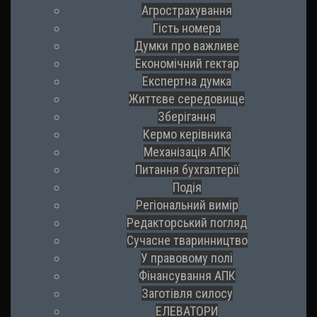
Агрострахування
Гість номера
Думки про важливе
Економічний гектар
Експертна думка
Життєве середовище
Зберігання
Кермо керівника
Механізація АПК
Питання бухгалтерії
Подія
Регіональний вимір
Редакторський погляд
Сучасне тваринництво
У правовому полі
Фінансування АПК
Заготівля силосу
ЕЛЕВАТОРИ