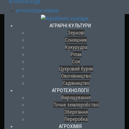
АГРОРЕКОРДИ
АГРОРЕКОРДИ НОВИНИ
АГРАРНІ КУЛЬТУРИ
Зернові
Соняшник
Кукурудза
Ріпак
Соя
Цукровий буряк
Овочівництво
Садівництво
АГРОТЕХНОЛОГІЇ
Вирощування
Точне землеробство
Зберігання
Переробка
АГРОХІМІЯ