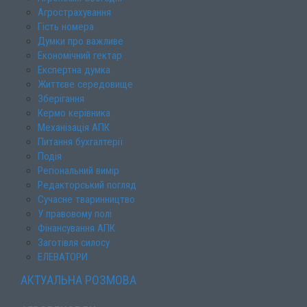
Агрострахування
Гість номера
Думки про важливе
Економічний гектар
Експертна думка
Життєве середовище
Зберігання
Кермо керівника
Механізація АПК
Питання бухгалтерії
Подія
Регіональний вимір
Редакторський погляд
Сучасне тваринництво
У правовому полі
Фінансування АПК
Заготівля силосу
ЕЛЕВАТОРИ
АКТУАЛЬНА РОЗМОВА