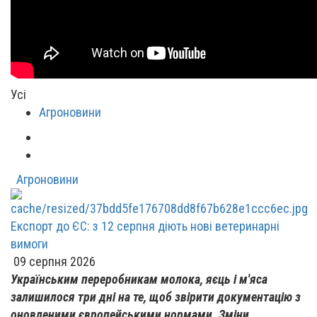
Усі
Агроновини
Агроновини
Експорт до ЄС: з 12 серпня діють нові ветеринарні
вимоги
09 серпня 2026
Українським переробникам молока, яєць і м'яса
залишилося три дні на те, щоб звірити документацію з
оновленими європейськими нормами. Зміни