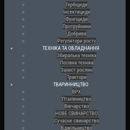
Гербіциди
Інсектициди
Фунгіциди
Протруйники
Добрива
Регулятори росту
ТЕХНІКА ТА ОБЛАДНАННЯ
Збиральна техніка
Посівна техніка
Захист рослин
Трактори
ТВАРИННИЦТВО
ВРХ
Птахівництво
Вівчарство
НОВЕ СВИНАРСТВО
Сучасне свинарство
Бджільництво