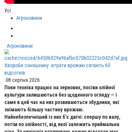
Усі
Агроновини
Агроновини
Хвороби соняшнику: втрати врожаю сягають 60
відсотків
08 серпня 2026
Поки техніка працює на зернових, посіви олійної
культури залишаються без щоденного огляду — і
саме в цей час на них розвиваються збудники, які
знімають більшу частину врожаю.
Найнебезпечніший із них б'є двічі: спершу по валу,
потім по олійності, від якої залежить приймальна
ціна. За нинішніх котирувань кожен відсоток має