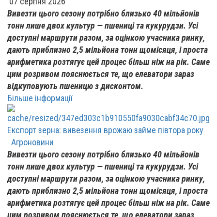
07 серпня 2026
Вивезти цього сезону потрібно близько 40 мільйонів
тонн лише двох культур — пшениці та кукурудзи. Усі
доступні маршрути разом, за оцінкою учасника ринку,
дають приблизно 2,5 мільйона тонн щомісяця, і проста
арифметика розтягує цей процес більш ніж на рік. Саме
цим розривом пояснюється те, що елеватори зараз
відкуповують пшеницю з дисконтом.
Більше інформації
Експорт зерна: вивезення врожаю займе півтора року
Агроновини
Вивезти цього сезону потрібно близько 40 мільйонів
тонн лише двох культур — пшениці та кукурудзи. Усі
доступні маршрути разом, за оцінкою учасника ринку,
дають приблизно 2,5 мільйона тонн щомісяця, і проста
арифметика розтягує цей процес більш ніж на рік. Саме
цим розривом пояснюється те, що елеватори зараз