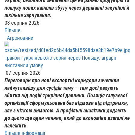
Україні, сезонного зниження цін на ранню продукцію та
пошуку нових каналів збуту через державні закупівлі й
шкільне харчування.
08 серпня 2026
Більше
Агроновини
Транзит українського зерна через Польщу: аграрії
виставили умову
07 серпня 2026
Переговори про нові експортні коридори зачепили
найчутливішу для сусідів тему — там досі рахують
збитки від подій трирічної давнини. Позиція галузевої
організації сформульована без відмови від підтримки,
але з чіткою вимогою. А профільні аналітики додають
до цього ще один чинник, який до економіки взагалі не
належить.
Більше інформації