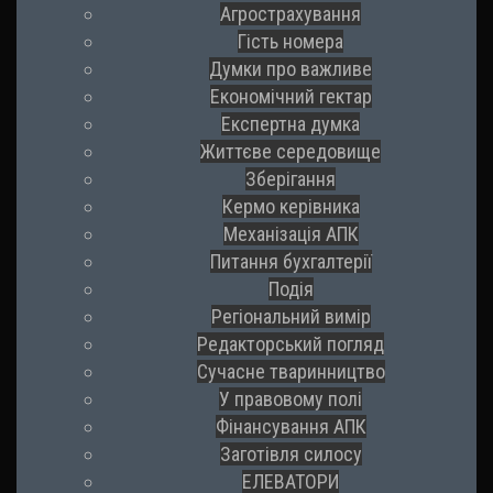
Агрострахування
Гість номера
Думки про важливе
Економічний гектар
Експертна думка
Життєве середовище
Зберігання
Кермо керівника
Механізація АПК
Питання бухгалтерії
Подія
Регіональний вимір
Редакторський погляд
Сучасне тваринництво
У правовому полі
Фінансування АПК
Заготівля силосу
ЕЛЕВАТОРИ