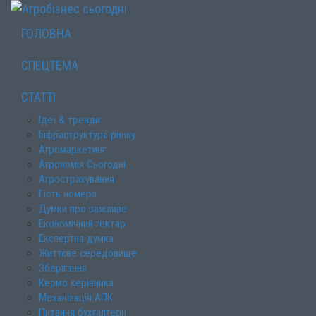
ГОЛОВНА
СПЕЦТЕМА
СТАТТІ
Ідеї & тренди
Інфраструктура ринку
Агромаркетинг
Агрономія Сьогодні
Агрострахування
Гість номера
Думки про важливе
Економічний гектар
Експертна думка
Життєве середовище
Зберігання
Кермо керівника
Механізація АПК
Питання бухгалтерії