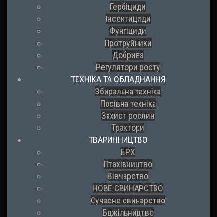
Гербіциди
Інсектициди
Фунгіциди
Протруйники
Добрива
Регулятори росту
ТЕХНІКА ТА ОБЛАДНАННЯ
Збиральна техніка
Посівна техніка
Захист рослин
Трактори
ТВАРИННИЦТВО
ВРХ
Птахівництво
Вівчарство
НОВЕ СВИНАРСТВО
Сучасне свинарство
Бджільництво