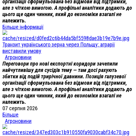
організації сформульована без відмови від підтримки,
але з чіткою вимогою. А профільні аналітики додають до
цього ще один чинник, який до економіки взагалі не
належить.
Більше інформації
Транзит українського зерна через Польщу: аграрії
виставили умову
Агроновини
Переговори про нові експортні коридори зачепили
найчутливішу для сусідів тему — там досі рахують
збитки від подій трирічної давнини. Позиція галузевої
організації сформульована без відмови від підтримки,
але з чіткою вимогою. А профільні аналітики додають до
цього ще один чинник, який до економіки взагалі не
належить.
07 серпня 2026
Більше
Агроновини