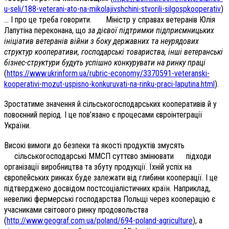
u-seli/188-veterani-ato-na-mikolajivshchini-stvorili-silgospkooperativ
)
… І про це треба говорити. Міністр у справах ветеранів Юлія
Лапутіна переконана, що
за дієвої підтримки підприємницьких
ініціатив ветеранів війни з боку державних та неурядових
структур кооперативи, господарські товариства, інші ветеранські
бізнес-структури будуть успішно конкурувати на ринку праці
(
https://www.ukrinform.ua/rubric-economy/3370591-veteranski-
kooperativi-mozut-uspisno-konkuruvati-na-rinku-praci-laputina.html
).
Зростатиме значення й сільськогосподарських кооперативів й у
повоєнний період. І це пов’язано є процесами євроінтеграції
України.
Високі вимоги до безпеки та якості продуктів змусять
сільськогосподарські ММСП суттєво змінювати підходи
організації виробництва та збуту продукції. Їхній успіх на
європейських ринках буде залежати від глибини кооперації. І це
підтверджено досвідом постсоціалістичних країн. Наприклад,
невеликі фермерські господарства Польщі через кооперацію є
учасниками світового ринку продовольства
(
http://www.geograf.com.ua/poland/694-poland-agriculture
), а