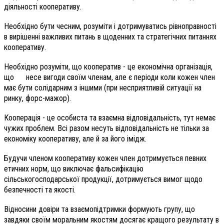
діяльності кооперативу.
Необхідно бути чесним, розуміти і дотримуватись рівноправності
в вирішенні важливих питань в щоденних та стратегічних питаннях
кооперативу.
Необхідно розуміти, що кооператив - це економічна організація,
що несе вигоди своїм членам, але є періоди коли кожен член
має бути солідарним з іншими (при несприятливій ситуації на
ринку, форс-мажор).
Кооперація - це особиста та взаємна відповідальність, тут немає
чужих проблем. Всі разом несуть відповідальність не тільки за
економіку кооперативу, але й за його імідж.
Будучи членом кооперативу кожен член дотримується певних
етичних норм, що виключає фальсифікацію
сільськогосподарської продукції, дотримується вимог щодо
безпечності та якості.
Відносини довіри та взаємопідтримки формують групу, що
завдяки своїм моральним якостям досягає кращого результату в