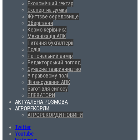
Економічний гектар
Експертна думка
Життєве середовище
Зберігання
Кермо керівника
Механізація АПК
Питання бухгалтерії
Подія
Регіональний вимір
Редакторський погляд
Сучасне тваринництво
У правовому полі
Фінансування АПК
Заготівля силосу
ЕЛЕВАТОРИ
АКТУАЛЬНА РОЗМОВА
АГРОРЕКОРДИ
АГРОРЕКОРДИ НОВИНИ
Twitter
Youtube