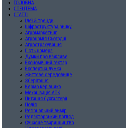
ГОЛОВНА
СПЕЦТЕМА
СТАТТІ
Ідеї & тренди
Інфраструктура ринку
Агромаркетинг
Агрономія Сьогодні
Агрострахування
Гість номера
Думки про важливе
Економічний гектар
Експертна думка
Життєве середовище
Зберігання
Кермо керівника
Механізація АПК
Питання бухгалтерії
Подія
Регіональний вимір
Редакторський погляд
Сучасне тваринництво