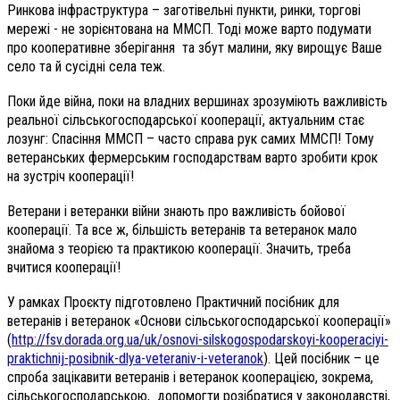
Ринкова інфраструктура – заготівельні пункти, ринки, торгові
мережі - не зорієнтована на ММСП. Тоді може варто подумати
про кооперативне зберігання та збут малини, яку вирощує Ваше
село та й сусідні села теж.
Поки йде війна, поки на владних вершинах зрозуміють важливість
реальної сільськогосподарської кооперації, актуальним стає
лозунг: Спасіння ММСП – часто справа рук самих ММСП! Тому
ветеранських фермерським господарствам варто зробити крок
на зустріч кооперації!
Ветерани і ветеранки війни знають про важливість бойової
кооперації. Та все ж, більшість ветеранів та ветеранок мало
знайома з теорією та практикою кооперації. Значить, треба
вчитися кооперації!
У рамках Проєкту підготовлено Практичний посібник для
ветеранів і ветеранок «Основи сільськогосподарської кооперації»
(
http://fsv.dorada.org.ua/uk/osnovi-silskogospodarskoyi-kooperaciyi-
praktichnij-posibnik-dlya-veteraniv-i-veteranok
). Цей посібник – це
спроба зацікавити ветеранів і ветеранок кооперацією, зокрема,
сільськогосподарською, допомогти розібратися у законодавстві,