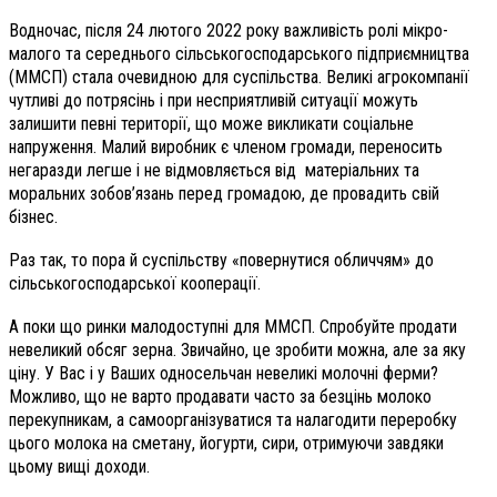
Водночас, після 24 лютого 2022 року важливість ролі мікро-
малого та середнього сільськогосподарського підприємництва
(ММСП) стала очевидною для суспільства. Великі агрокомпанії
чутливі до потрясінь і при несприятливій ситуації можуть
залишити певні території, що може викликати соціальне
напруження. Малий виробник є членом громади, переносить
негаразди легше і не відмовляється від матеріальних та
моральних зобов’язань перед громадою, де провадить свій
бізнес.
Раз так, то пора й суспільству «повернутися обличчям» до
сільськогосподарської кооперації.
А поки що ринки малодоступні для ММСП. Спробуйте продати
невеликий обсяг зерна. Звичайно, це зробити можна, але за яку
ціну. У Вас і у Ваших односельчан невеликі молочні ферми?
Можливо, що не варто продавати часто за безцінь молоко
перекупникам, а самоорганізуватися та налагодити переробку
цього молока на сметану, йогурти, сири, отримуючи завдяки
цьому вищі доходи.