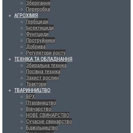
Зберігання
Переробка
АГРОХІМІЯ
Гербіциди
Інсектициди
Фунгіциди
Протруйники
Добрива
Регулятори росту
ТЕХНІКА ТА ОБЛАДНАННЯ
Збиральна техніка
Посівна техніка
Захист рослин
Трактори
ТВАРИННИЦТВО
ВРХ
Птахівництво
Вівчарство
НОВЕ СВИНАРСТВО
Сучасне свинарство
Бджільництво