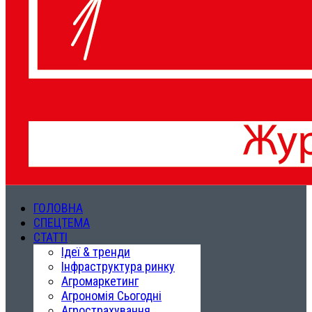
ГОЛОВНА
СПЕЦТЕМА
СТАТТІ
Ідеї & тренди
Інфраструктура ринку
Агромаркетинг
Агрономія Сьогодні
Агрострахування