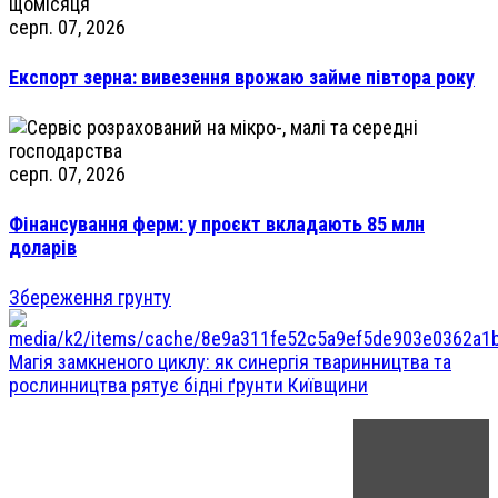
серп. 07, 2026
Експорт зерна: вивезення врожаю займе півтора року
серп. 07, 2026
Фінансування ферм: у проєкт вкладають 85 млн
доларів
Збереження грунту
Магія замкненого циклу: як синергія тваринництва та
рослинництва рятує бідні ґрунти Київщини