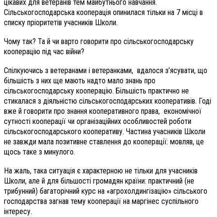
цікавих для ветеранів тем майбутнього навчання.
Сільськогосподарська кооперація опинилася тільки на 7 місці в
списку пріоритетів учасників Школи.
Чому так? Та й чи варто говорити про сільськогосподарську
кооперацію під час війни?
Спілкуючись з ветеранами і ветеранками, вдалося з’ясувати, що
більшість з них ще мають надто мало знань про
сільськогосподарську кооперацію. Більшість практично не
стикалася з діяльністю сільськогосподарських кооперативів. Годі
вже й говорити про знання кооперативного права, економічної
сутності кооперації чи організаційних особливостей роботи
сільськогосподарського кооперативу. Частина учасників Школи
не завжди мала позитивне ставлення до кооперації: мовляв, це
щось таке з минулого.
На жаль, така ситуація є характерною не тільки для учасників
Школи, але й для більшості громадян країни: практичний (не
трибунний) багаторічний курс на «агрохолдингізацію» сільського
господарства загнав тему кооперації на маргінес суспільного
інтересу.