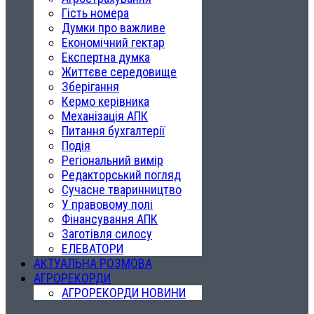
Гість номера
Думки про важливе
Економічний гектар
Експертна думка
Життєве середовище
Зберігання
Кермо керівника
Механізація АПК
Питання бухгалтерії
Подія
Регіональний вимір
Редакторський погляд
Сучасне тваринництво
У правовому полі
Фінансування АПК
Заготівля силосу
ЕЛЕВАТОРИ
АКТУАЛЬНА РОЗМОВА
АГРОРЕКОРДИ
АГРОРЕКОРДИ НОВИНИ