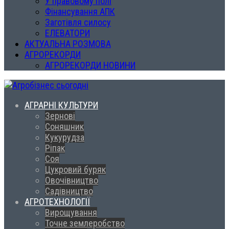
У правовому полі
Фінансування АПК
Заготівля силосу
ЕЛЕВАТОРИ
АКТУАЛЬНА РОЗМОВА
АГРОРЕКОРДИ
АГРОРЕКОРДИ НОВИНИ
АГРАРНІ КУЛЬТУРИ
Зернові
Соняшник
Кукурудза
Ріпак
Соя
Цукровий буряк
Овочівництво
Садівництво
АГРОТЕХНОЛОГІЇ
Вирощування
Точне землеробство