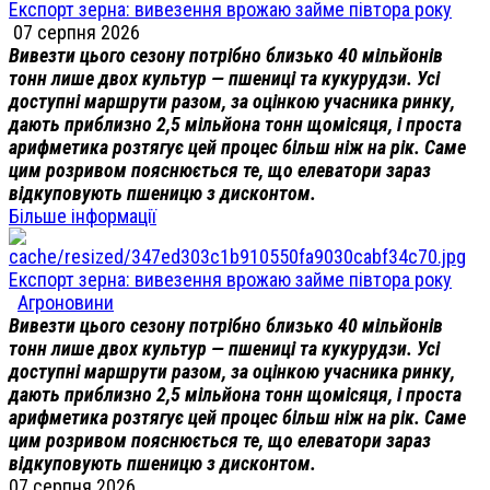
Експорт зерна: вивезення врожаю займе півтора року
07 серпня 2026
Вивезти цього сезону потрібно близько 40 мільйонів
тонн лише двох культур — пшениці та кукурудзи. Усі
доступні маршрути разом, за оцінкою учасника ринку,
дають приблизно 2,5 мільйона тонн щомісяця, і проста
арифметика розтягує цей процес більш ніж на рік. Саме
цим розривом пояснюється те, що елеватори зараз
відкуповують пшеницю з дисконтом.
Більше інформації
Експорт зерна: вивезення врожаю займе півтора року
Агроновини
Вивезти цього сезону потрібно близько 40 мільйонів
тонн лише двох культур — пшениці та кукурудзи. Усі
доступні маршрути разом, за оцінкою учасника ринку,
дають приблизно 2,5 мільйона тонн щомісяця, і проста
арифметика розтягує цей процес більш ніж на рік. Саме
цим розривом пояснюється те, що елеватори зараз
відкуповують пшеницю з дисконтом.
07 серпня 2026