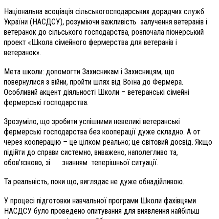
Національна асоціація сільськогосподарських дорадчих служб
України (НАСДСУ), розуміючи важливість залучення ветеранів і
ветеранок до сільського господарства, розпочала піонерський
проект «Школа сімейного фермерства для ветеранів і
ветеранок».
Мета школи: допомогти Захисникам і Захисницям, що
повернулися з війни, пройти шлях від Воїна до Фермера.
Особливий акцент діяльності Школи – ветеранські сімейні
фермерські господарства.
Зрозуміло, що зробити успішними невеликі ветеранські
фермерські господарства без кооперації дуже складно. А от
через кооперацію – це цілком реально; це світовий досвід. Якщо
підійти до справи системно, виважено, наполегливо та,
обов’язково, зі знанням теперішньої ситуації.
Та реальність, поки що, виглядає не дуже обнадійливою.
У процесі підготовки навчальної програми Школи фахівцями
НАСДСУ було проведено опитування для виявлення найбільш