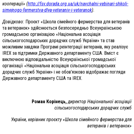
кооперації» (
http://fsv.dorada.org.ua/uk/navchalni-vebinari-shkoli-
simejnogo-fermerstva-dlya-veteraniv-i-veteranok
).
Довідково:
Проєкт «Школа сімейного фермерства для ветеранів
та ветеранок» здійснюється безпосередньо Всеукраїнською
громадською організацією «Національна асоціація
сільськогосподарських дорадчих служб України» та став
можливим завдяки Програмі реінтеграції ветеранів, яку реалізує
IREX за підтримки Державного департаменту США. Вміст є
виключною відповідальністю Всеукраїнської громадської
організації «Національна асоціація сільськогосподарських
дорадчих служб України» і не обов’язково відображає погляди
Державного департаменту США та IREX.
Роман Корінець,
директор Національної асоціації
сільськогосподарських дорадчих служб
України, керівник проєкту «Школа сімейного фермерства для
ветеранів і ветеранок»