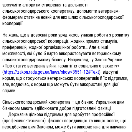
зрозуміти алгоритм створення та діяльності
сільськогосподарського кооперативу; допомогти ветеранам-
фермерам стати на новий для них шлях сільськогосподарської
кооперації.
На жаль, ще в довоєнні роки уряд якось уникав роботи з розвитку
сільськогосподарської кооперації: жодних прямих стимулів,
преференцій, жодної організаційної роботи… Але є інші
можливості, які було б варто використовувати ветеранському
сільськогосподарському бізнесу. Наприклад, у Законі України
«Про статус ветеранів війни, гарантії їх соціального захисту»
(
https://zakon.rada.gov.ua/laws/show/3551-12#Text
) відсутні
норми, що стосуються ветеранських кооперативів й їх підтримки,
але, водночас, є норми що можуть бути використані для цієї
справи.
Сільськогосподарський кооператив – це бізнес. Управління цим
бізнесом мають здійснювати добре підготовлені фахівці.
Державна цільова підтримка для здобуття професійної
(професійно-технічної), фахової передвищої та вищої освіти, що
передбачена цим Законом, може бути використана для навчання