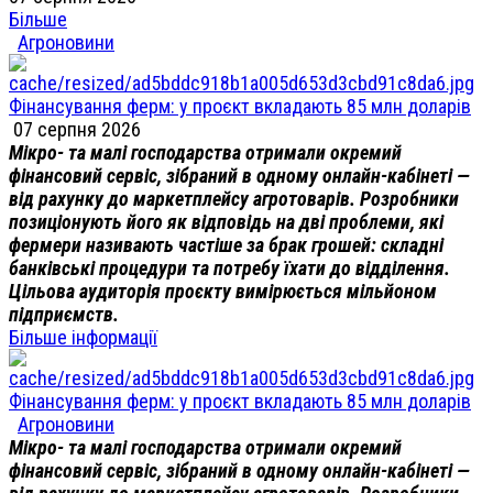
Більше
Агроновини
Фінансування ферм: у проєкт вкладають 85 млн доларів
07 серпня 2026
Мікро- та малі господарства отримали окремий
фінансовий сервіс, зібраний в одному онлайн-кабінеті —
від рахунку до маркетплейсу агротоварів. Розробники
позиціонують його як відповідь на дві проблеми, які
фермери називають частіше за брак грошей: складні
банківські процедури та потребу їхати до відділення.
Цільова аудиторія проєкту вимірюється мільйоном
підприємств.
Більше інформації
Фінансування ферм: у проєкт вкладають 85 млн доларів
Агроновини
Мікро- та малі господарства отримали окремий
фінансовий сервіс, зібраний в одному онлайн-кабінеті —