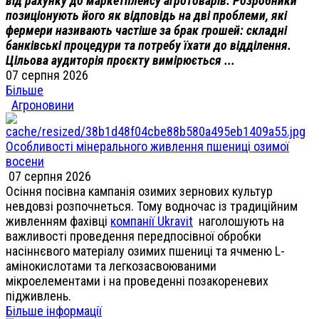
від рахунку до маркетплейсу агротоварів. Розробники
позиціонують його як відповідь на дві проблеми, які
фермери називають частіше за брак грошей: складні
банківські процедури та потребу їхати до відділення.
Цільова аудиторія проєкту вимірюється ...
07 серпня 2026
Більше
Агроновини
Особливості мінерального живлення пшениці озимої
восени
07 серпня 2026
Осіння посівна кампанія озимих зернових культур
невдовзі розпочнеться. Тому водночас із традиційним
живленням фахівці
компанії Ukravit
наголошують на
важливості проведення передпосівної обробки
насіннєвого матеріалу озимих пшениці та ячменю L-
амінокислотами та легкозасвоюваними
мікроелементами і на проведенні позакореневих
підживлень.
Більше інформації