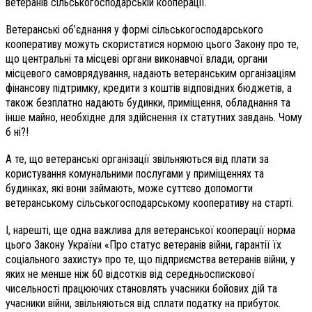
ветеранів сільськогосподарській кооперації.
Ветеранські об’єднання у формі сільськогосподарського
кооперативу можуть скористатися нормою цього Закону про те,
що центральні та місцеві органи виконавчої влади, органи
місцевого самоврядування, надають ветеранським організаціям
фінансову підтримку, кредити з коштів відповідних бюджетів, а
також безплатно надають будинки, приміщення, обладнання та
інше майно, необхідне для здійснення їх статутних завдань. Чому
б ні?!
А те, що ветеранські організації звільняються від плати за
користування комунальними послугами у приміщеннях та
будинках, які вони займають, може суттєво допомогти
ветеранському сільськогосподарському кооперативу на старті.
І, нарешті, ще одна важлива для ветеранської кооперації норма
цього Закону України «Про статус ветеранів війни, гарантії їх
соціального захисту» про те, що підприємства ветеранів війни, у
яких не менше ніж 60 відсотків від середньоспискової
чисельності працюючих становлять учасники бойових дій та
учасники війни, звільняються від сплати податку на прибуток.