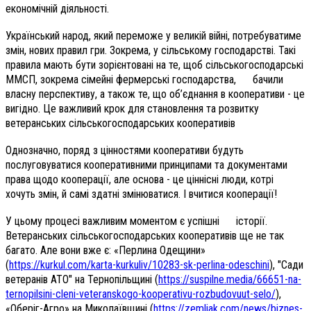
економічній діяльності.
Український народ, який переможе у великій війні, потребуватиме
змін, нових правил гри. Зокрема, у сільському господарстві. Такі
правила мають бути зорієнтовані на те, щоб сільськогосподарські
ММСП, зокрема сімейні фермерські господарства, бачили
власну перспективу, а також те, що об’єднання в кооперативи - це
вигідно. Це важливий крок для становлення та розвитку
ветеранських сільськогосподарських кооперативів
Однозначно, поряд з цінностями кооперативи будуть
послуговуватися кооперативними принципами та документами
права щодо кооперації, але основа - це ціннісні люди, котрі
хочуть змін, й самі здатні змінюватися. І вчитися кооперації!
У цьому процесі важливим моментом є успішні історії.
Ветеранських сільськогосподарських кооперативів ще не так
багато. Але вони вже є: «Перлина Одещини»
(
https://kurkul.com/karta-kurkuliv/10283-sk-perlina-odeschini
), "Сади
ветеранів АТО" на Тернопільщині (
https://suspilne.media/66651-na-
ternopilsini-cleni-veteranskogo-kooperativu-rozbudovuut-selo/
),
«Оберіг-Агро» на Миколаївщині (
https://zemliak.com/news/biznes-