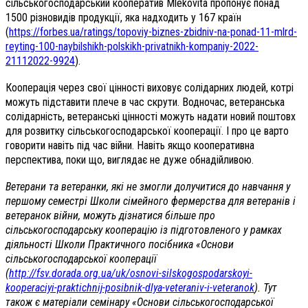
сільськогосподарський кооператив Mlekovita пропонує понад
1500 різновидів продукції, яка надходить у 167 країн
(
https://forbes.ua/ratings/topoviy-biznes-zbidniv-na-ponad-11-mlrd-
reyting-100-naybilshikh-polskikh-privatnikh-kompaniy-2022-
21112022-9924
).
Кооперація через свої цінності виховує солідарних людей, котрі
можуть підставити плече в час скрути. Водночас, ветеранська
солідарність, ветеранські цінності можуть надати новий поштовх
для розвитку сільськогосподарської кооперації. І про це варто
говорити навіть під час війни. Навіть якщо кооперативна
перспектива, поки що, виглядає не дуже обнадійливою.
Ветерани та ветеранки, які не змогли долучитися до навчання у
першому семестрі Школи сімейного фермерства для ветеранів і
ветеранок війни, можуть дізнатися більше про
сільськогосподарську кооперацію із підготовленого у рамках
діяльності Школи Практичного посібника «Основи
сільськогосподарської кооперації
(
http://fsv.dorada.org.ua/uk/osnovi-silskogospodarskoyi-
kooperaciyi-praktichnij-posibnik-dlya-veteraniv-i-veteranok
). Тут
також є матеріали семінару «Основи сільськогосподарської