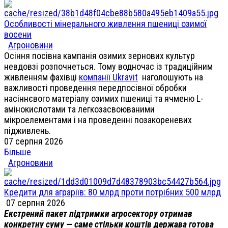
Особливості мінерального живлення пшениці озимої
восени
Агроновини
Осіння посівна кампанія озимих зернових культур
невдовзі розпочнеться. Тому водночас із традиційним
живленням фахівці
компанії Ukravit
наголошують на
важливості проведення передпосівної обробки
насіннєвого матеріалу озимих пшениці та ячменю L-
амінокислотами та легкозасвоюваними
мікроелементами і на проведенні позакореневих
підживлень.
07 серпня 2026
Більше
Агроновини
Кредити для аграріїв: 80 млрд проти потрібних 500 млрд
07 серпня 2026
Екстрений пакет підтримки агросектору отримав
конкретну суму — саме стільки коштів держава готова