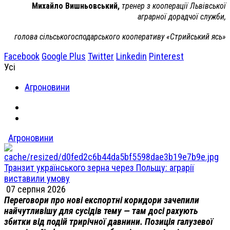
Михайло Вишньовський,
тренер з кооперації Львівської
аграрної дорадчої служби,
голова сільськогосподарського кооперативу «Стрийський ясь»
Facebook
Google Plus
Twitter
Linkedin
Pinterest
Усі
Агроновини
Агроновини
Транзит українського зерна через Польщу: аграрії
виставили умову
07 серпня 2026
Переговори про нові експортні коридори зачепили
найчутливішу для сусідів тему — там досі рахують
збитки від подій трирічної давнини. Позиція галузевої