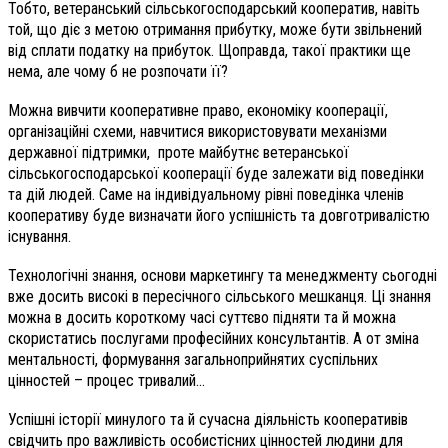
Тобто, ветеранський сільськогосподарський кооператив, навіть
той, що діє з метою отримання прибутку, може бути звільнений
від сплати податку на прибуток. Щоправда, такої практики ще
нема, але чому б не розпочати її?
Можна вивчити кооперативне право, економіку кооперації,
організаційні схеми, навчитися використовувати механізми
державної підтримки, проте майбутнє ветеранської
сільськогосподарської кооперації буде залежати від поведінки
та дій людей. Саме на індивідуальному рівні поведінка членів
кооперативу буде визначати його успішність та довготривалістю
існування.
Технологічні знання, основи маркетингу та менеджменту сьогодні
вже досить високі в пересічного сільського мешканця. Ці знання
можна в досить короткому часі суттєво підняти та й можна
скористатись послугами професійних консультантів. А от зміна
ментальності, формування загальноприйнятих суспільних
цінностей – процес тривалий...
Успішні історії минулого та й сучасна діяльність кооперативів
свідчить про важливість особистісних цінностей людини для