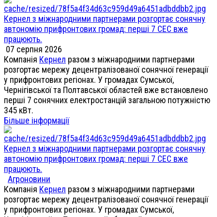
Кернел з міжнародними партнерами розгортає сонячну
автономію прифронтових громад: перші 7 СЕС вже
працюють.
07 серпня 2026
Компанія
Кернел
разом з міжнародними партнерами
розгортає мережу децентралізованої сонячної генерації
у прифронтових регіонах. У громадах Сумської,
Чернігівської та Полтавської областей вже встановлено
перші 7 сонячних електростанцій загальною потужністю
345 кВт.
Більше інформації
Кернел з міжнародними партнерами розгортає сонячну
автономію прифронтових громад: перші 7 СЕС вже
працюють.
Агроновини
Компанія
Кернел
разом з міжнародними партнерами
розгортає мережу децентралізованої сонячної генерації
у прифронтових регіонах. У громадах Сумської,