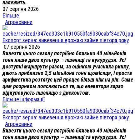
належить.
07 серпня 2026
Більше
Агроновини
Експорт зерна: вивезення врожаю займе півтора року
07 серпня 2026
Вивезти цього сезону потрібно близько 40 мільйонів
тонн лише двох культур — пшениці та кукурудзи. Усі
доступні маршрути разом, за оцінкою учасника ринку,
дають приблизно 2,5 мільйона тонн щомісяця, і проста
арифметика розтягує цей процес більш ніж на рік. Саме
цим розривом пояснюється те, що елеватори зараз
відкуповують пшеницю з дисконтом.
Більше інформації
Експорт зерна: вивезення врожаю займе півтора року
Агроновини
Вивезти цього сезону потрібно близько 40 мільйонів
тонн лише двох культур — пшениці та кукурудзи. Усі