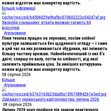
кожен відсоток має конкретну вартість.
Більше інформації
Хвороби соняшнику: втрати врожаю сягають 60
відсотків
Агроновини
Поки техніка працює на зернових, посіви олійної
культури залишаються без щоденного огляду — і саме
в цей час на них розвиваються збудники, які знімають
більшу частину врожаю. Найнебезпечніший із них б'є
двічі: спершу по валу, потім по олійності, від якої
залежить приймальна ціна. За нинішніх котирувань
кожен відсоток має конкретну вартість.
08 серпня 2026
Більше
Агроновини
Дайджест українського картоплярства: липень 2026
08 серпня 2026
Липень 2026 року пройшов під знаком практичного