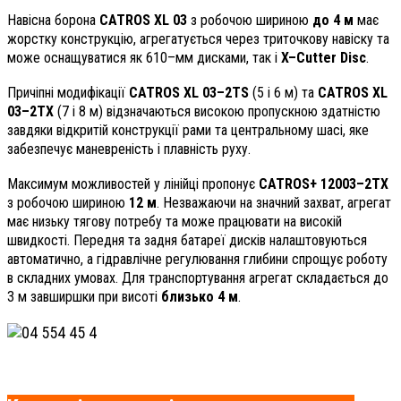
Навісна борона
CATROS XL 03
з робочою шириною
до 4 м
має
жорстку конструкцію, агрегатується через триточкову навіску та
може оснащуватися як 610–мм дисками, так і
X–Cutter Disc
.
Причіпні модифікації
CATROS XL 03–2TS
(5 і 6 м) та
CATROS XL
03–2TX
(7 і 8 м) відзначаються високою пропускною здатністю
завдяки відкритій конструкції рами та центральному шасі, яке
забезпечує маневреність і плавність руху.
Максимум можливостей у лінійці пропонує
CATROS+ 12003–2TX
з робочою шириною
12 м
. Незважаючи на значний захват, агрегат
має низьку тягову потребу та може працювати на високій
швидкості. Передня та задня батареї дисків налаштовуються
автоматично, а гідравлічне регулювання глибини спрощує роботу
в складних умовах. Для транспортування агрегат складається до
3 м завширшки при висоті
близько 4 м
.