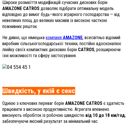
Широке розмаїття модифікацій сучасних дискових борін
AMAZONE CATROS
дозволяє підібрати оптимальну модель
відповідно до вимог будь–якого аграрного господарства — від
невеликих площ до великих масивів із високою часткою
пожнивних решток.
Не дивно, що німецька
компанія
AMAZONE
, всесвітньо відомий
виробник сільськогосподарської техніки, постійно вдосконалює
лінійку своїх компактних дискових борін
CATROS
, розширюючи
їхні можливості та сферу застосування.
Швидкість, у якій є сенс
Однією з ключових переваг борін
AMAZONE CATROS
є здатність
працювати з високою продуктивністю. Агрегати впевнено
виконують обробіток із робочою швидкістю
від 10 до 18 км/год
,
забезпечуючи якісний результат за мінімальний час.