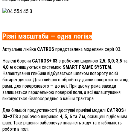
Різні масштаби — одна логіка
Актуальна лінійка
CATROS
представлена моделями серії 03.
Навісні борони
CATROS+
03
з робочою шириною
2,5; 3,0; 3,5
та
4,0 м
оснащуються системою
SMART FRAME SYSTEM
.
Налаштування глибини відбувається шляхом повороту всієї
батареї дисків. Для глибшого обробітку диски повертаються від
рами, для поверхневого — до неї. При цьому рама завжди
залишається паралельною поверхні поля, а всі налаштування
виконуються безпосередньо з кабіни трактора.
Для більшої продуктивності доступні причіпні моделі
CATROS+
03–2TS
з робочою шириною
4, 5, 6
та
7 м
, оснащені підйомним
шасі. Таке рішення забезпечує плавність ходу та стабільність
роботи в полі.