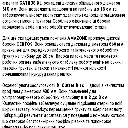
агрегати
CATROS XL
, оснащені дисками збільшеного діаметра
610 мм
. Вони дозволяють працювати на глибину
до 16 см
та
забезпечують високу пропускну здатність і однорідне змішування
органічної маси з ґрунтом. Особливо ефективно ці борони
проявляють себе під час обробітку кукурудзяної стерні.
Для ще складніших умов компанія
AMAZONE
пропонує дискові
борони
CERTOS
. Вони оснащуються дисками діаметром
660 мм
і
призначені для середньо-глибокого та інтенсивного обробітку
ґрунту на глибину
до 20 см
. Висока власна маса та геометрія
робочих органів забезпечують стабільну роботу навіть на сухих і
твердих ґрунтах, а також за наявності великої кількості
соняшникових і кукурудзяних решток.
Окремої уваги заслуговують
X–Cutter Disc
— диски з хвилястим
профілем діаметром
480 мм
. Вони призначені для
ультраповерхневого обробітку на глибину
від 2 до 8 см
.
Хвилястий профіль забезпечує суцільне підрізання стерні по всій
ширині захвату, мінімізує переміщення ґрунту та зберігає вологу.
Найкращий результат досягається у поєднанні з ножовим котком,
що створює багатовимірний профіль різання та прискорює
мінералізацію рос-линних решток.