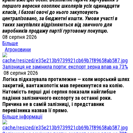
першого вересня охоплює школярів усіх одинадцяти
класів, і базові овочі до нього закуповують
централізовано, за бюджетні кошти. Умови участі в
таких закупівлях відрізняються від звичного для
виробників продажу партії гуртовому покупцю.
08 серпня 2026
Більше
Агроновини
Залізниця не замінила порти: експорт зерна впав на 73%
08 серпня 2026
Логіка підказувала протилежне — коли морський шлях
закритий, вантажопотік мав перекинутися на колію.
Натомість перші дні серпня показали найглибше
падіння залізничного експорту за останні роки.
Причина не в самій залізниці, і представник
перевізника назвав її прямо.
Більше інформації