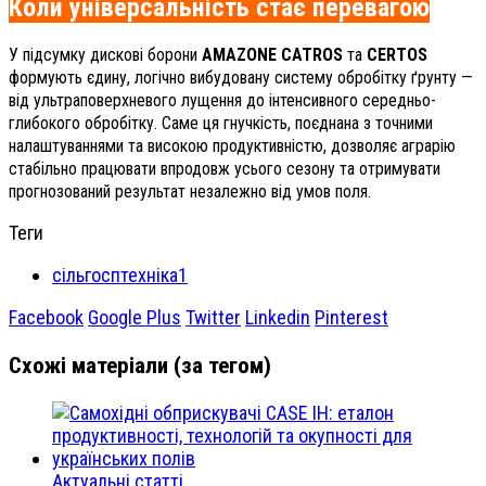
Коли універсальність стає перевагою
У підсумку дискові борони
AMAZONE CATROS
та
CERTOS
формують єдину, логічно вибудовану систему обробітку ґрунту —
від ультраповерхневого лущення до інтенсивного середньо-
глибокого обробітку. Саме ця гнучкість, поєднана з точними
налаштуваннями та високою продуктивністю, дозволяє аграрію
стабільно працювати впродовж усього сезону та отримувати
прогнозований результат незалежно від умов поля.
Теги
сільгосптехніка1
Facebook
Google Plus
Twitter
Linkedin
Pinterest
Схожі матеріали (за тегом)
Актуальні статті