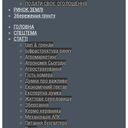
ПОДАТИ СВОЄ ОГОЛОШЕННЯ
РИНОК ЗЕМЛІ
Збереження грунту
ГОЛОВНА
СПЕЦТЕМА
СТАТТІ
Ідеї & тренди
Інфраструктура ринку
Агромаркетинг
Агрономія Сьогодні
Агрострахування
Гість номера
Думки про важливе
Економічний гектар
Експертна думка
Життєве середовище
Зберігання
Кермо керівника
Механізація АПК
Питання бухгалтерії