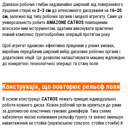
Діапазон робочих глибин надзвичайно широкий: від поверхневого
лущення стерні на
2–3 см
до інтенсивного дискування на
16–20
см
, залежно від типу робочих органів і моделі агрегату. Саме ця
універсальність робить
AMAZONE CATROS
повноцінним
всесезон-ним інструментом, здатним виконувати практично
повний комплекс ґрунтообробних операцій протягом року.
Щоб агрегат однаково ефективно працював у різних умовах,
виробник передбачив широкий вибір дискових робочих органів і
додаткових опцій. Це дозволяє налаштовувати машину відповідно
до конкретної технологічної операції та стану поля.
Конструкція, що повторює рельєф поля
В основі конструкції
CATROS
лежить принцип індивідуальної
роботи кожного диска. Кожен робочий орган кріпиться до рами
за допомогою еластичних гумових демпферів. Така схема
забезпечує якісне копіювання рельєфу ґрунту та значно зменшує
навантаження на стойки (українською сільгосп. стойки стовби) й