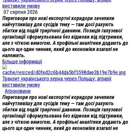
виставили умову
07 серпня 2026
Переговори про нові експортні коридори зачепили
найчутливішу для сусідів тему — там досі рахують
збитки від подій трирічної давнини. Позиція галузевої
організації сформульована без відмови від підтримки,
але з чіткою вимогою. А профільні аналітики додають до
цього ще один чинник, який до економіки взагалі не
належить.
Більше інформації
Транзит українського зерна через Польщу: аграрії
виставили умову
Агроновини
Переговори про нові експортні коридори зачепили
найчутливішу для сусідів тему — там досі рахують
збитки від подій трирічної давнини. Позиція галузевої
організації сформульована без відмови від підтримки,
але з чіткою вимогою. А профільні аналітики додають до
цього ще один чинник, який до економіки взагалі не