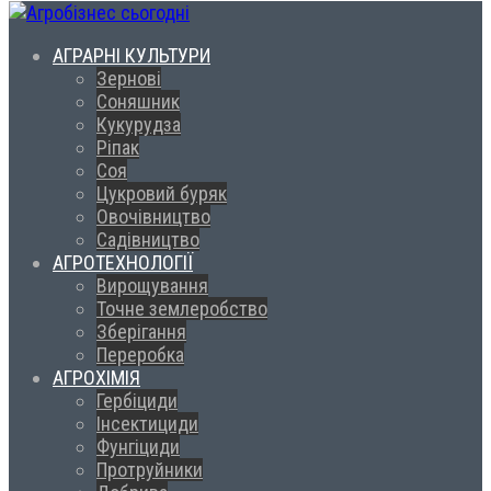
АГРАРНІ КУЛЬТУРИ
Зернові
Соняшник
Кукурудза
Ріпак
Соя
Цукровий буряк
Овочівництво
Садівництво
АГРОТЕХНОЛОГІЇ
Вирощування
Точне землеробство
Зберігання
Переробка
АГРОХІМІЯ
Гербіциди
Інсектициди
Фунгіциди
Протруйники