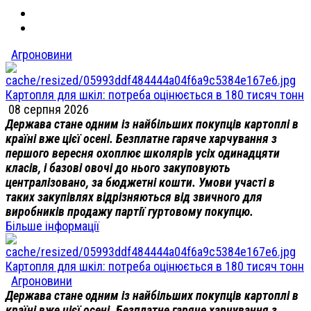
Агроновини
Картопля для шкіл: потреба оцінюється в 180 тисяч тонн
08 серпня 2026
Держава стане одним із найбільших покупців картоплі в
країні вже цієї осені. Безплатне гаряче харчування з
першого вересня охоплює школярів усіх одинадцяти
класів, і базові овочі до нього закуповують
централізовано, за бюджетні кошти. Умови участі в
таких закупівлях відрізняються від звичного для
виробників продажу партії гуртовому покупцю.
Більше інформації
Картопля для шкіл: потреба оцінюється в 180 тисяч тонн
Агроновини
Держава стане одним із найбільших покупців картоплі в
країні вже цієї осені. Безплатне гаряче харчування з