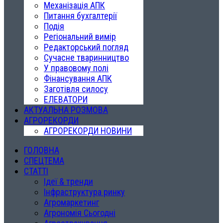
Механізація АПК
Питання бухгалтерії
Подія
Регіональний вимір
Редакторський погляд
Сучасне тваринництво
У правовому полі
Фінансування АПК
Заготівля силосу
ЕЛЕВАТОРИ
АКТУАЛЬНА РОЗМОВА
АГРОРЕКОРДИ
АГРОРЕКОРДИ НОВИНИ
ГОЛОВНА
СПЕЦТЕМА
СТАТТІ
Ідеї & тренди
Інфраструктура ринку
Агромаркетинг
Агрономія Сьогодні