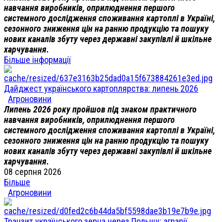
навчання виробників, оприлюднення першого
системного дослідження споживання картоплі в Україні,
сезонного зниження цін на ранню продукцію та пошуку
нових каналів збуту через державні закупівлі й шкільне
харчування.
Більше інформації
Дайджест українського картоплярства: липень 2026
Агроновини
Липень 2026 року пройшов під знаком практичного
навчання виробників, оприлюднення першого
системного дослідження споживання картоплі в Україні,
сезонного зниження цін на ранню продукцію та пошуку
нових каналів збуту через державні закупівлі й шкільне
харчування.
08 серпня 2026
Більше
Агроновини
Транзит українського зерна через Польщу: аграрії