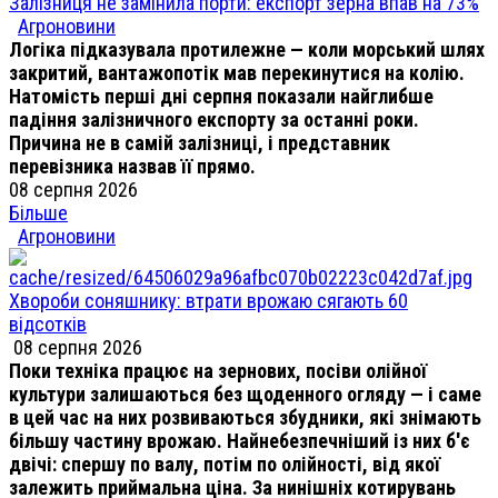
Залізниця не замінила порти: експорт зерна впав на 73%
Агроновини
Логіка підказувала протилежне — коли морський шлях
закритий, вантажопотік мав перекинутися на колію.
Натомість перші дні серпня показали найглибше
падіння залізничного експорту за останні роки.
Причина не в самій залізниці, і представник
перевізника назвав її прямо.
08 серпня 2026
Більше
Агроновини
Хвороби соняшнику: втрати врожаю сягають 60
відсотків
08 серпня 2026
Поки техніка працює на зернових, посіви олійної
культури залишаються без щоденного огляду — і саме
в цей час на них розвиваються збудники, які знімають
більшу частину врожаю. Найнебезпечніший із них б'є
двічі: спершу по валу, потім по олійності, від якої
залежить приймальна ціна. За нинішніх котирувань