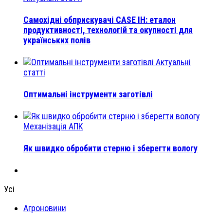
Самохідні обприскувачі CASE IH: еталон
продуктивності, технологій та окупності для
українських полів
Актуальні
статті
Оптимальні інструменти заготівлі
Механізація АПК
Як швидко обробити стерню і зберегти вологу
Усі
Агроновини