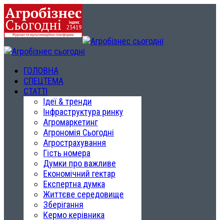
ГОЛОВНА
СПЕЦТЕМА
СТАТТІ
Ідеї & тренди
Інфраструктура ринку
Агромаркетинг
Агрономія Сьогодні
Агрострахування
Гість номера
Думки про важливе
Економічний гектар
Експертна думка
Життєве середовище
Зберігання
Кермо керівника