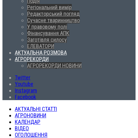
Подія
Регіональний вимір
Редакторський погляд
Сучасне тваринництво
У правовому полі
Фінансування АПК
Заготівля силосу
ЕЛЕВАТОРИ
АКТУАЛЬНА РОЗМОВА
АГРОРЕКОРДИ
АГРОРЕКОРДИ НОВИНИ
Twitter
Youtube
Instagram
Facebook
АКТУАЛЬНІ СТАТТІ
АГРОНОВИНИ
КАЛЕНДАР
ВІДЕО
ОГОЛОШЕННЯ