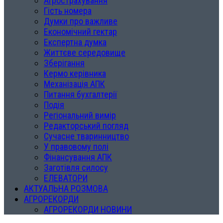
Агрострахування
Гість номера
Думки про важливе
Економічний гектар
Експертна думка
Життєве середовище
Зберігання
Кермо керівника
Механізація АПК
Питання бухгалтерії
Подія
Регіональний вимір
Редакторський погляд
Сучасне тваринництво
У правовому полі
Фінансування АПК
Заготівля силосу
ЕЛЕВАТОРИ
АКТУАЛЬНА РОЗМОВА
АГРОРЕКОРДИ
АГРОРЕКОРДИ НОВИНИ