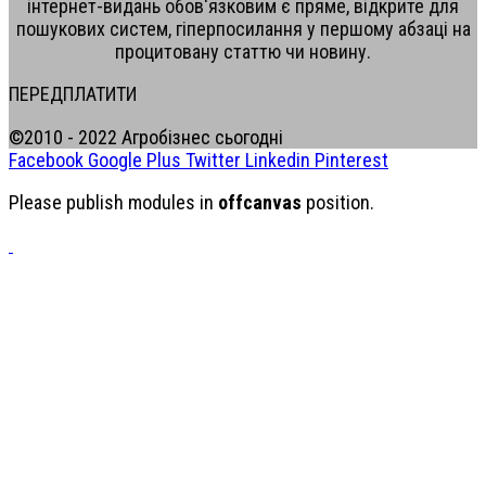
інтернет-видань обов'язковим є пряме, відкрите для
пошукових систем, гіперпосилання у першому абзаці на
процитовану статтю чи новину.
ПЕРЕДПЛАТИТИ
©2010 - 2022 Агробізнес сьогодні
Facebook
Google Plus
Twitter
Linkedin
Pinterest
Please publish modules in
offcanvas
position.