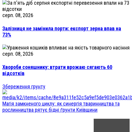
серп. 08, 2026
Залізниця не замінила порти: експорт зерна впав на
73%
серп. 08, 2026
Хвороби соняшнику: втрати врожаю сягають 60
відсотків
Збереження грунту
Магія замкненого циклу: як синергія тваринництва та
рослинництва рятує бідні ґрунти Київщини