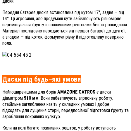
диски.
Передня батарея дисків встановлена під кутом 17°, задня — під
14°. Ці агресивні, але продумані кути забезпечують рівномірне
перемішування ґрунту з пожнивними рештками без їх розкидання.
Матеріал послідовно передається від першої батареї до другої,
а згодом — під коток, формуючи рівну й підготовлену поверхню
поля.
Диски під будь–які умови
Найпоширенішими для борін
AMAZONE CATROS
є диски
діаметром
510 мм
. Вони забезпечують агресивну роботу,
стабільне заглиблення навіть у складних умовах і добре
підходять для лущення стерні, передпосівної підготовки ґрунту та
заробляння покривних культур.
Коли на полі багато пожнивних решток, у роботу вступають