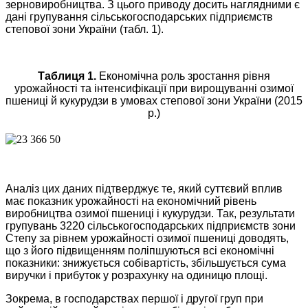
зерновиробництва. З цього приводу досить наглядними є
дані групування сільськогосподарських підприємств
степової зони України (табл. 1).
Таблиця 1.
Економічна роль зростання рівня
урожайності та інтенсифікації при вирощуванні озимої
пшениці й кукурудзи в умовах степової зони України (2015
р.)
Аналіз цих даних підтверджує те, який суттєвий вплив
має показник урожайності на економічний рівень
виробництва озимої пшениці і кукурудзи. Так, результати
групувань 3220 сільськогосподарських підприємств зони
Степу за рівнем урожайності озимої пшениці доводять,
що з його підвищенням поліпшуються всі економічні
показники: знижується собівартість, збільшується сума
виручки і прибуток у розрахунку на одиницю площі.
Зокрема, в господарствах першої і другої груп при