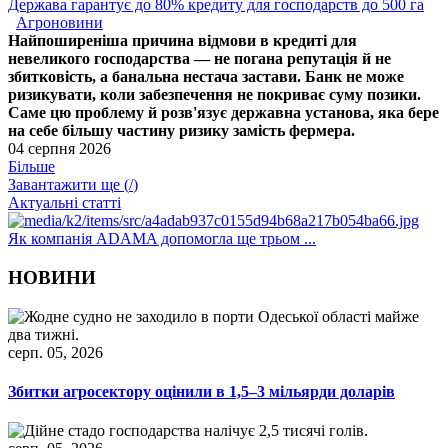
Держава гарантує до 80% кредиту для господарств до 500 га
Агроновини
Найпоширеніша причина відмови в кредиті для
невеликого господарства — не погана репутація й не
збитковість, а банальна нестача застави. Банк не може
ризикувати, коли забезпечення не покриває суму позики.
Саме цю проблему й розв'язує державна установа, яка бере
на себе більшу частину ризику замість фермера.
04 серпня 2026
Більше
Завантажити ще (
/
)
Актуальні статті
Як компанія ADAMA допомогла ще трьом ...
НОВИНИ
серп. 05, 2026
Збитки агросектору оцінили в 1,5–3 мільярди доларів