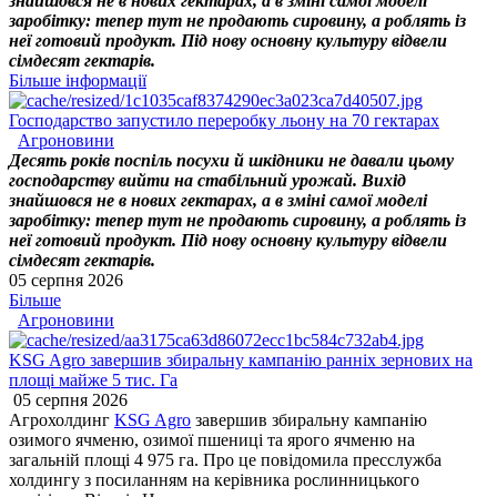
знайшовся не в нових гектарах, а в зміні самої моделі
заробітку: тепер тут не продають сировину, а роблять із
неї готовий продукт. Під нову основну культуру відвели
сімдесят гектарів.
Більше інформації
Господарство запустило переробку льону на 70 гектарах
Агроновини
Десять років поспіль посухи й шкідники не давали цьому
господарству вийти на стабільний урожай. Вихід
знайшовся не в нових гектарах, а в зміні самої моделі
заробітку: тепер тут не продають сировину, а роблять із
неї готовий продукт. Під нову основну культуру відвели
сімдесят гектарів.
05 серпня 2026
Більше
Агроновини
KSG Agro завершив збиральну кампанію ранніх зернових на
площі майже 5 тис. Га
05 серпня 2026
Агрохолдинг
KSG Agro
завершив збиральну кампанію
озимого ячменю, озимої пшениці та ярого ячменю на
загальній площі 4 975 га. Про це повідомила пресслужба
холдингу з посиланням на керівника рослинницького