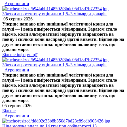
Агроновини
Збитки агросектору оцінили в 1,5–3 мільярди доларів
05 серпня 2026
Уперше названо ціну нинішньої логістичної кризи для
галузі — і вона вимірюється мільярдами. Заразом стало
відомо, коли альтернативні маршрути запрацюють на
повну і скільки вони насправді здатні вивезти. Відповідь на
друге питання невтішна: приблизно половину того, що
давало море.
Більше інформації
Збитки агросектору оцінили в 1,5–3 мільярди доларів
Агроновини
Уперше названо ціну нинішньої логістичної кризи для
галузі — і вона вимірюється мільярдами. Заразом стало
відомо, коли альтернативні маршрути запрацюють на
повну і скільки вони насправді здатні вивезти. Відповідь на
друге питання невтішна: приблизно половину того, що
давало море.
05 серпня 2026
Більше
Агроновини
Ціна молока впала до 14 грн при собівартості 13