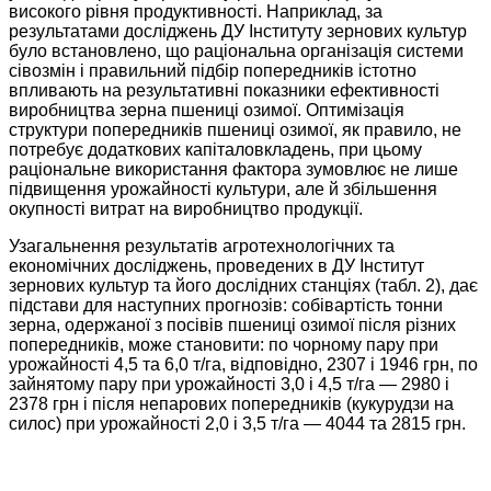
високого рівня продуктивності. Наприклад, за
результатами досліджень ДУ Інституту зернових культур
було встановлено, що раціональна організація системи
сівозмін і правильний підбір попередників істотно
впливають на результативні показники ефективності
виробництва зерна пшениці озимої. Оптимізація
структури попередників пшениці озимої, як правило, не
потребує додаткових капіталовкладень, при цьому
раціональне використання фактора зумовлює не лише
підвищення урожайності культури, але й збільшення
окупності витрат на виробництво продукції.
Узагальнення результатів агротехнологічних та
економічних досліджень, проведених в ДУ Інститут
зернових культур та його дослідних станціях (табл. 2), дає
підстави для наступних прогнозів: собівартість тонни
зерна, одержаної з посівів пшениці озимої після різних
попередників, може становити: по чорному пару при
урожайності 4,5 та 6,0 т/га, відповідно, 2307 і 1946 грн, по
зайнятому пару при урожайності 3,0 і 4,5 т/га — 2980 і
2378 грн і після непарових попередників (кукурудзи на
силос) при урожайності 2,0 і 3,5 т/га — 4044 та 2815 грн.