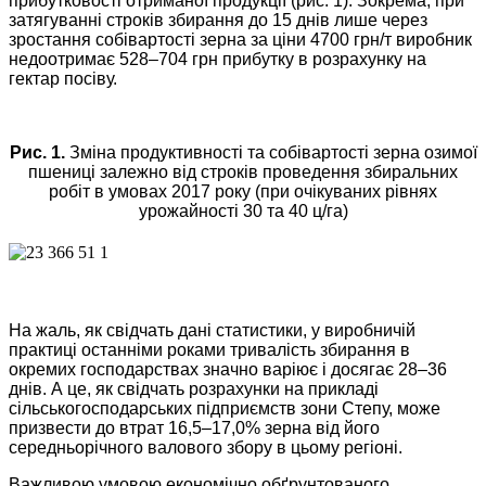
прибутковості отриманої продукції (рис. 1). Зокрема, при
затягуванні строків збирання до 15 днів лише через
зростання собівартості зерна за ціни 4700 ­грн/т виробник
недоотримає 528–704 грн прибутку в розрахунку на
гектар посіву.
Рис. 1.
Зміна продуктивності та собівартості зерна озимої
пшениці залежно від строків проведення збиральних
робіт в умовах 2017 року (при очікуваних рівнях
урожайності 30 та 40 ц/га)
На жаль, як свідчать дані статистики, у виробничій
практиці останніми роками тривалість збирання в
окремих господарствах значно варіює і досягає 28–36
днів. А це, як свідчать розрахунки на прикладі
сільськогосподарських підприємств зони Степу, може
призвести до втрат 16,5–17,0% зерна від його
середньорічного валового збору в цьому регіоні.
Важливою умовою економічно обґрунтованого