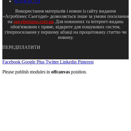
ПОДКАСТИ
Використання матеріалів і новин із сайту видання
«Агробізнес Сьогодні» дозволяється лише за умови посилання
на
agro-business.com.ua
. Для новинних та інтернет-видань
обов'язковим є пряме, відкрите для пошукових систем,
гіперпосилання у першому абзаці на процитовану статтю чи
новину.
ПЕРЕДПЛАТИТИ
Facebook
Google Plus
Twitter
Linkedin
Pinterest
Please publish modules in
offcanvas
position.