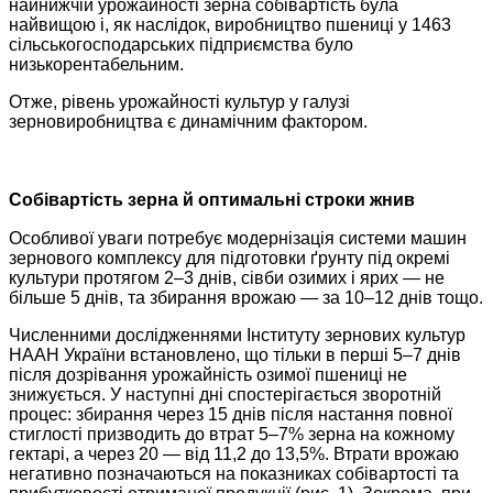
найнижчій урожайності зерна собівартість була
найвищою і, як наслідок, виробництво пшениці у 1463
сільськогосподарських підприємства було
низькорентабельним.
Отже, рівень урожайності культур у галузі
зерновиробництва є динамічним фактором.
Собівартість зерна
й оптимальні строки жнив
Особливої уваги потребує модернізація системи машин
зернового комплексу для підготовки ґрунту під окремі
культури протягом 2–3 днів, сівби озимих і ярих — не
більше 5 днів, та збирання врожаю — за 10–12 днів тощо.
Численними дослідженнями Інституту зернових культур
НААН України встановлено, що тільки в перші 5–7 днів
після дозрівання урожайність озимої пшениці не
знижується. У наступні дні спостерігається зворотній
процес: збирання через 15 днів після настання повної
стиглості призводить до втрат 5–7% зерна на кожному
гектарі, а через 20 — від 11,2 до 13,5%. Втрати врожаю
негативно позначаються на показниках собівартості та