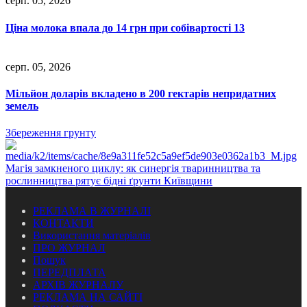
серп. 05, 2026
Ціна молока впала до 14 грн при собівартості 13
серп. 05, 2026
Мільйон доларів вкладено в 200 гектарів непридатних
земель
Збереження грунту
Магія замкненого циклу: як синергія тваринництва та
рослинництва рятує бідні ґрунти Київщини
РЕКЛАМА В ЖУРНАЛІ
КОНТАКТИ
Використання матеріалів
ПРО ЖУРНАЛ
Пошук
ПЕРЕДПЛАТА
АРХІВ ЖУРНАЛУ
РЕКЛАМА НА САЙТІ