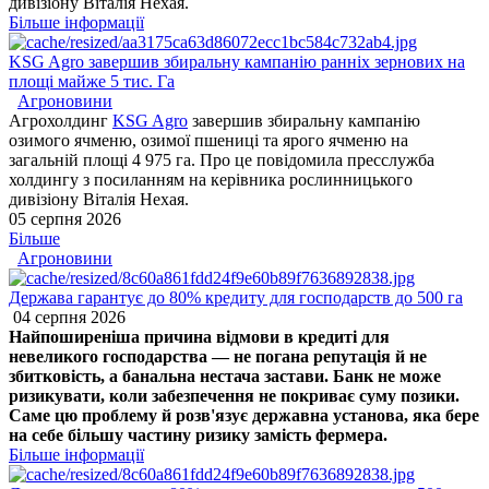
дивізіону Віталія Нехая.
Більше інформації
KSG Agro завершив збиральну кампанію ранніх зернових на
площі майже 5 тис. Га
Агроновини
Агрохолдинг
KSG Agro
завершив збиральну кампанію
озимого ячменю, озимої пшениці та ярого ячменю на
загальній площі 4 975 га. Про це повідомила пресслужба
холдингу з посиланням на керівника рослинницького
дивізіону Віталія Нехая.
05 серпня 2026
Більше
Агроновини
Держава гарантує до 80% кредиту для господарств до 500 га
04 серпня 2026
Найпоширеніша причина відмови в кредиті для
невеликого господарства — не погана репутація й не
збитковість, а банальна нестача застави. Банк не може
ризикувати, коли забезпечення не покриває суму позики.
Саме цю проблему й розв'язує державна установа, яка бере
на себе більшу частину ризику замість фермера.
Більше інформації