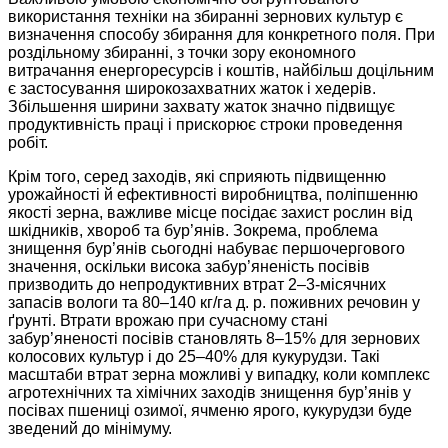
використання техніки на збиранні зернових культур є
визначення способу збирання для конкретного поля. При
роздільному збиранні, з точки зору економного
витрачання енергоресурсів і коштів, найбільш доцільним
є застосування широкозахватних жаток і хедерів.
Збільшення ширини захвату жаток значно підвищує
продуктивність праці і прискорює строки проведення
робіт.
Крім того, серед заходів, які сприяють підвищенню
урожайності й ефективності виробництва, поліпшенню
якості зерна, важливе місце посідає захист рослин від
шкідників, хвороб та бур’янів. Зокрема, проблема
знищення бур’янів сьогодні набуває першочергового
значення, оскільки висока забур’яненість посівів
призводить до непродуктивних втрат 2–3-місячних
запасів вологи та 80–140 кг/га д. р. поживних речовин у
ґрунті. Втрати врожаю при сучасному стані
забур’яненості посівів становлять 8–15% для зернових
колосових культур і до 25–40% для кукурудзи. Такі
масштаби втрат зерна можливі у випадку, коли комплекс
агротехнічних та хімічних заходів знищення бур’янів у
посівах пшениці озимої, ячменю ярого, кукурудзи буде
зведений до мінімуму.