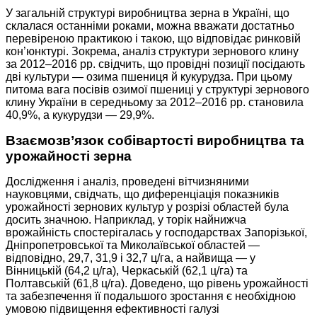
У загальній структурі виробництва зерна в Україні, що
склалася останніми роками, можна вважати достатньо
перевіреною практикою і такою, що відповідає ринковій
кон’юнктурі. Зокрема, аналіз структури зернового клину
за 2012–2016 рр. свідчить, що провідні позиції посідають
дві культури — озима пшениця й кукурудза. При цьому
питома вага посівів озимої пшениці у структурі зернового
клину України в середньому за 2012–2016 рр. становила
40,9%, а кукурудзи — 29,9%.
Взаємозв’язок собівартості виробництва та
урожайності зерна
Дослідження і аналіз, проведені вітчизняними
науковцями, свідчать, що диференціація показників
урожайності зернових культур у розрізі областей була
досить значною. Наприклад, у торік найнижча
врожайність спостерігалась у господарствах Запорізької,
Дніпропетровської та Миколаївської областей —
відповідно, 29,7, 31,9 і 32,7 ц/га, а найвища — у
Вінницькій (64,2 ц/га), Черкаській (62,1 ц/га) та
Полтавській (61,8 ц/га). Доведено, що рівень урожайності
та забезпечення її подальшого зростання є необхідною
умовою підвищення ефективності галузі