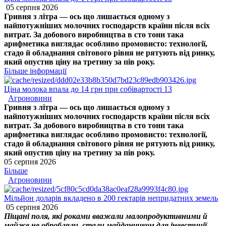
05 серпня 2026
Гривня з літра — ось що лишається одному з
найпотужніших молочних господарств країни після всіх
витрат. За добового виробництва в сто тонн така
арифметика виглядає особливо промовисто: технології,
стадо й обладнання світового рівня не рятують від ринку,
який опустив ціну на третину за пів року.
Більше інформації
Ціна молока впала до 14 грн при собівартості 13
Агроновини
Гривня з літра — ось що лишається одному з
найпотужніших молочних господарств країни після всіх
витрат. За добового виробництва в сто тонн така
арифметика виглядає особливо промовисто: технології,
стадо й обладнання світового рівня не рятують від ринку,
який опустив ціну на третину за пів року.
05 серпня 2026
Більше
Агроновини
Мільйон доларів вкладено в 200 гектарів непридатних земель
05 серпня 2026
Піщані поля, які роками вважали малопродуктивними й
майже не обробляли, стали майданчиком для інвестиції