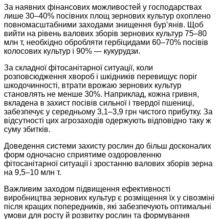
За наявних фінансових можливостей у господарствах
лише 30–40% посівних площ зернових культур охоплено
повномасштабними заходами знищення бур’янів. Щоб
вийти на рівень валових зборів зернових культур 75–80
млн т, необхідно обробляти гербіцидами 60–70% посівів
колосових культур і 90% — кукурудзи.
За складної фітосанітарної ситуації, коли
розповсюдження хвороб і шкідників перевищує поріг
шкодочинності, втрати врожаю зернових культур
становлять не менше 30%. Наприклад, кожна гривня,
вкладена в захист посівів сильної і твердої пшениці,
забезпечує у середньому 3,1–3,9 грн чистого прибутку. За
відсутності цих агрозаходів одержують відповідно таку ж
суму збитків.
Доведення системи захисту рослин до більш досконалих
форм одночасно сприятиме оздоровленню
фітосанітарної ситуації і зростанню валових зборів зерна
на 9,5–10 млн т.
Важливим заходом підвищення ефективності
виробництва зернових культур є розміщення їх у сівозміні
після кращих попередників, які забезпечують оптимальні
умови для росту й розвитку рослин та формування