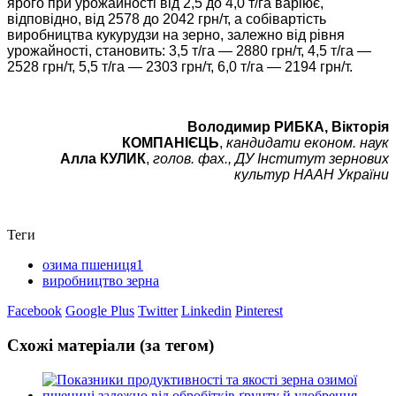
ярого при урожайності від 2,5 до 4,0 т/га варіює,
відповідно, від 2578 до 2042 грн/т, а собівартість
виробництва кукурудзи на зерно, залежно від рівня
урожайності, становить: 3,5 т/га — 2880 грн/т, 4,5 т/га —
2528 грн/т, 5,5 т/га — 2303 грн/т, 6,0 т/га — 2194 грн/т.
Володимир РИБКА,
Вікторія
КОМПАНІЄЦЬ
,
кандидати економ. наук
Алла КУЛИК
,
голов. фах.,
ДУ Інститут зернових
культур НААН України
Теги
озима пшениця1
виробництво зерна
Facebook
Google Plus
Twitter
Linkedin
Pinterest
Схожі матеріали (за тегом)