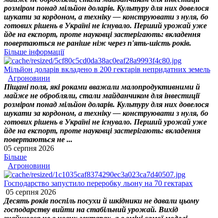
розміром понад мільйон доларів. Культуру для них довелося
шукати за кордоном, а техніку — конструювати з нуля, бо
готових рішень в Україні не існувало. Перший урожай уже
йде на експорт, проте науковці застерігають: вкладення
повертаються не раніше ніж через п'ять-шість років.
Більше інформації
Мільйон доларів вкладено в 200 гектарів непридатних земель
Агроновини
Піщані поля, які роками вважали малопродуктивними й
майже не обробляли, стали майданчиком для інвестиції
розміром понад мільйон доларів. Культуру для них довелося
шукати за кордоном, а техніку — конструювати з нуля, бо
готових рішень в Україні не існувало. Перший урожай уже
йде на експорт, проте науковці застерігають: вкладення
повертаються не ...
05 серпня 2026
Більше
Агроновини
Господарство запустило переробку льону на 70 гектарах
05 серпня 2026
Десять років поспіль посухи й шкідники не давали цьому
господарству вийти на стабільний урожай. Вихід