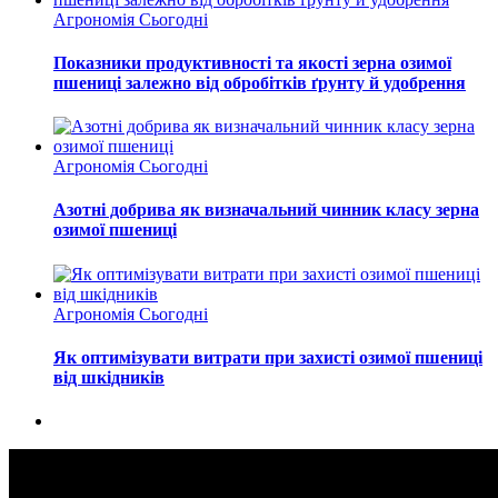
Агрономія Сьогодні
Показники продуктивності та якості зерна озимої
пшениці залежно від обробітків ґрунту й удобрення
Агрономія Сьогодні
Азотні добрива як визначальний чинник класу зерна
озимої пшениці
Агрономія Сьогодні
Як оптимізувати витрати при захисті озимої пшениці
від шкідників