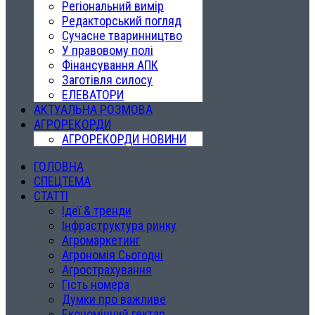
Регіональний вимір
Редакторський погляд
Сучасне тваринництво
У правовому полі
Фінансування АПК
Заготівля силосу
ЕЛЕВАТОРИ
АКТУАЛЬНА РОЗМОВА
АГРОРЕКОРДИ
АГРОРЕКОРДИ НОВИНИ
ГОЛОВНА
СПЕЦТЕМА
СТАТТІ
Ідеї & тренди
Інфраструктура ринку
Агромаркетинг
Агрономія Сьогодні
Агрострахування
Гість номера
Думки про важливе
Економічний гектар