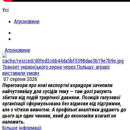
Усі
Агроновини
Агроновини
Транзит українського зерна через Польщу: аграрії
виставили умову
07 серпня 2026
Переговори про нові експортні коридори зачепили
найчутливішу для сусідів тему — там досі рахують
збитки від подій трирічної давнини. Позиція галузевої
організації сформульована без відмови від підтримки,
але з чіткою вимогою. А профільні аналітики додають до
цього ще один чинник, який до економіки взагалі не
належить.
Більше інформації