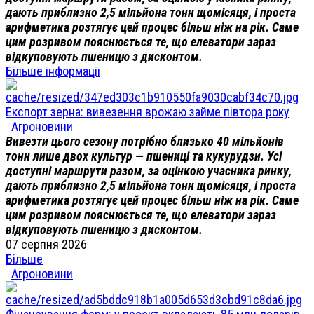
дають приблизно 2,5 мільйона тонн щомісяця, і проста
арифметика розтягує цей процес більш ніж на рік. Саме
цим розривом пояснюється те, що елеватори зараз
відкуповують пшеницю з дисконтом.
Більше інформації
Експорт зерна: вивезення врожаю займе півтора року
Агроновини
Вивезти цього сезону потрібно близько 40 мільйонів
тонн лише двох культур — пшениці та кукурудзи. Усі
доступні маршрути разом, за оцінкою учасника ринку,
дають приблизно 2,5 мільйона тонн щомісяця, і проста
арифметика розтягує цей процес більш ніж на рік. Саме
цим розривом пояснюється те, що елеватори зараз
відкуповують пшеницю з дисконтом.
07 серпня 2026
Більше
Агроновини