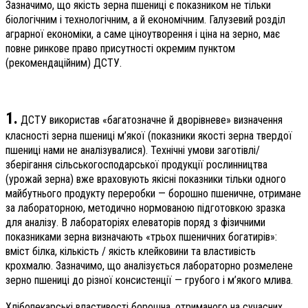
Зазначимо, що якість зерна пшениці є показником не тільки
біологічним і технологічним, а й економічним. Галузевий розділ
аграрної економіки, а саме ціноутворення і ціна на зерно, має
повне ринкове право присутності окремим пунктом
(рекомендаційним) ДСТУ.
1.
ДСТУ використав «багатозначне й дворівневе» визначення
класності зерна пшениці м’якої (показники якості зерна твердої
пшениці нами не аналізувалися). Технічні умови заготівлі/
зберігання сільськогосподарської продукції рослинництва
(урожай зерна) вже враховують якісні показники тільки одного
майбутнього продукту переробки — борошно пшеничне, отримане
за лабораторною, методично нормованою підготовкою зразка
для аналізу. В лабораторіях елеваторів поряд з фізичними
показниками зерна визначають «трьох пшеничних богатирів»:
вміст білка, кількість / якість клейковини та властивість
крохмалю. Зазначимо, що аналізується лабораторно розмелене
зерно пшениці до різної консистенції — грубого і м’якого млива.
Хлібопекарські властивості борошна, отриманого на сучасних