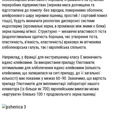
переробних підприємствах (зернова маса доочищена та
підготовлена до помелу: без зародка, поверхневих оболонок,
алейронового шару зернівки пшениці, простий / сортовий помел
тощо), будуть визначати реологією дисперсної системи
ендосперму (крохмальні зерна, в проміжках між якими є білки)
зерна пшениці м’якої. Структурно — механічні властивості тіста
(водопоглинальна здатність борошна, час утворення тіста,
пластичність, в’язкість, еластичність) враховує як вітчизняна
хлібопекарська галузь, так і європейська спільнота.
Наприклад, у Франції для екстрапшениці класу Е визначають
індекс клейковини. За використання приладу Глютоматік
оптимальним для хлібопечення індекс клейковини (кількість
клейковини, що залишилася на ситі приладу, до її загальної
кількості) має показник у межах 60−90. Зазначимо, що вартість
приладу Глютоматік для імплементації лабораторії нашого
елеватора (їх більше як 700) європейським вимогам може
«вартувати» близько 100 т продовольчого зерна пшениці.