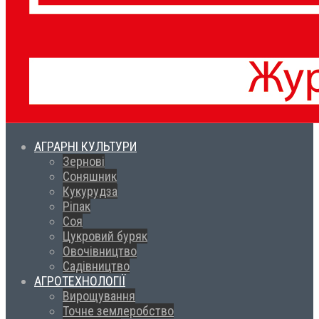
АГРАРНІ КУЛЬТУРИ
Зернові
Соняшник
Кукурудза
Ріпак
Соя
Цукровий буряк
Овочівництво
Садівництво
АГРОТЕХНОЛОГІЇ
Вирощування
Точне землеробство