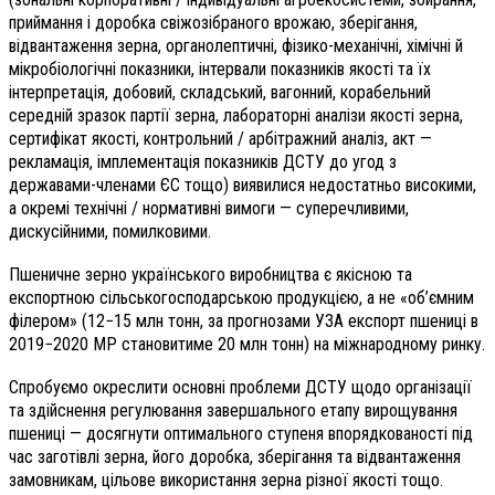
приймання і доробка свіжозібраного врожаю, зберігання,
відвантаження зерна, органолептичні, фізико-механічні, хімічні й
мікробіологічні показники, інтервали показників якості та їх
інтерпретація, добовий, складський, вагонний, корабельний
середній зразок партії зерна, лабораторні аналізи якості зерна,
сертифікат якості, контрольний / арбітражний аналіз, акт —
рекламація, імплементація показників ДСТУ до угод з
державами-членами ЄС тощо) виявилися недостатньо високими,
а окремі технічні / нормативні вимоги — суперечливими,
дискусійними, помилковими.
Пшеничне зерно українського виробництва є якісною та
експортною сільськогосподарською продукцією, а не «об’ємним
філером» (12−15 млн тонн, за прогнозами УЗА експорт пшениці в
2019−2020 МР становитиме 20 млн тонн) на міжнародному ринку.
Спробуємо окреслити основні проблеми ДСТУ щодо організації
та здійснення регулювання завершального етапу вирощування
пшениці — досягнути оптимального ступеня впорядкованості під
час заготівлі зерна, його доробка, зберігання та відвантаження
замовникам, цільове використання зерна різної якості тощо.