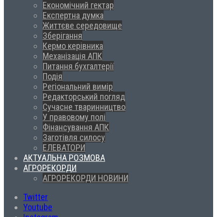
Економічний гектар
Експертна думка
Життєве середовище
Зберігання
Кермо керівника
Механізація АПК
Питання бухгалтерії
Подія
Регіональний вимір
Редакторський погляд
Сучасне тваринництво
У правовому полі
Фінансування АПК
Заготівля силосу
ЕЛЕВАТОРИ
АКТУАЛЬНА РОЗМОВА
АГРОРЕКОРДИ
АГРОРЕКОРДИ НОВИНИ
Twitter
Youtube