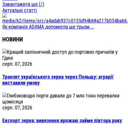
Завантажити ще (
/
)
Актуальні статті
Як компанія ADAMA допомогла ще трьом ...
НОВИНИ
серп. 07, 2026
Транзит українського зерна через Польщу: аграрії
виставили умову
серп. 07, 2026
Експорт зерна: вивезення врожаю займе півтора року