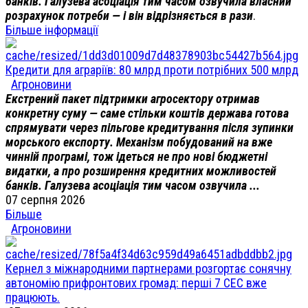
банків. Галузева асоціація тим часом озвучила власний
розрахунок потреби — і він відрізняється в рази
.
Більше інформації
Кредити для аграріїв: 80 млрд проти потрібних 500 млрд
Агроновини
Екстрений пакет підтримки агросектору отримав
конкретну суму — саме стільки коштів держава готова
спрямувати через пільгове кредитування після зупинки
морського експорту. Механізм побудований на вже
чинній програмі, тож ідеться не про нові бюджетні
видатки, а про розширення кредитних можливостей
банків. Галузева асоціація тим часом озвучила ...
07 серпня 2026
Більше
Агроновини
Кернел з міжнародними партнерами розгортає сонячну
автономію прифронтових громад: перші 7 СЕС вже
працюють.