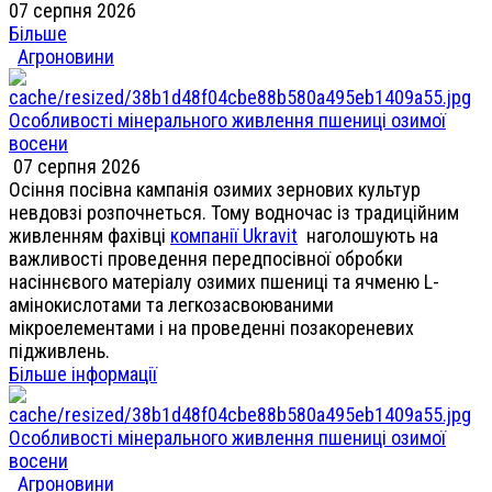
07 серпня 2026
Більше
Агроновини
Особливості мінерального живлення пшениці озимої
восени
07 серпня 2026
Осіння посівна кампанія озимих зернових культур
невдовзі розпочнеться. Тому водночас із традиційним
живленням фахівці
компанії Ukravit
наголошують на
важливості проведення передпосівної обробки
насіннєвого матеріалу озимих пшениці та ячменю L-
амінокислотами та легкозасвоюваними
мікроелементами і на проведенні позакореневих
підживлень.
Більше інформації
Особливості мінерального живлення пшениці озимої
восени
Агроновини