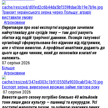
Транзит українського зерна через Польщу: аграрії
виставили умову
Агроновини
Переговори про нові експортні коридори зачепили
найчутливішу для сусідів тему — там досі рахують
збитки від подій трирічної давнини. Позиція галузевої
організації сформульована без відмови від підтримки,
але з чіткою вимогою. А профільні аналітики додають до
цього ще один чинник, який до економіки взагалі не
належить.
07 серпня 2026
Більше
Агроновини
Експорт зерна: вивезення врожаю займе півтора року
07 серпня 2026
Вивезти цього сезону потрібно близько 40 мільйонів
тонн лише двох культур — пшениці та кукурудзи. Усі
доступні маршрути разом, за оцінкою учасника ринку,