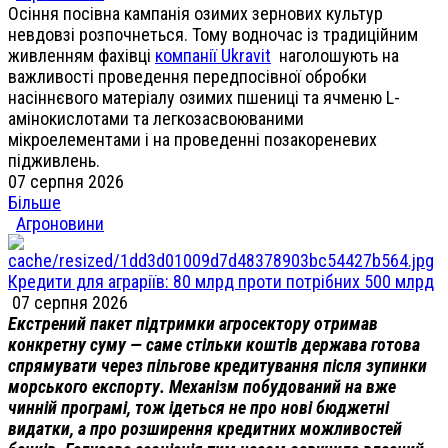
Осіння посівна кампанія озимих зернових культур
невдовзі розпочнеться. Тому водночас із традиційним
живленням фахівці
компанії Ukravit
наголошують на
важливості проведення передпосівної обробки
насіннєвого матеріалу озимих пшениці та ячменю L-
амінокислотами та легкозасвоюваними
мікроелементами і на проведенні позакореневих
підживлень.
07 серпня 2026
Більше
Агроновини
Кредити для аграріїв: 80 млрд проти потрібних 500 млрд
07 серпня 2026
Екстрений пакет підтримки агросектору отримав
конкретну суму — саме стільки коштів держава готова
спрямувати через пільгове кредитування після зупинки
морського експорту. Механізм побудований на вже
чинній програмі, тож ідеться не про нові бюджетні
видатки, а про розширення кредитних можливостей