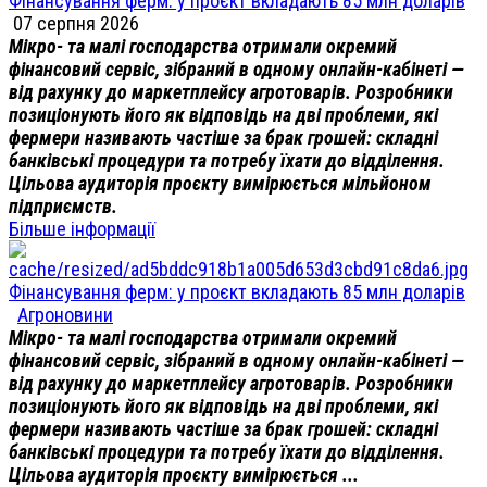
Фінансування ферм: у проєкт вкладають 85 млн доларів
07 серпня 2026
Мікро- та малі господарства отримали окремий
фінансовий сервіс, зібраний в одному онлайн-кабінеті —
від рахунку до маркетплейсу агротоварів. Розробники
позиціонують його як відповідь на дві проблеми, які
фермери називають частіше за брак грошей: складні
банківські процедури та потребу їхати до відділення.
Цільова аудиторія проєкту вимірюється мільйоном
підприємств.
Більше інформації
Фінансування ферм: у проєкт вкладають 85 млн доларів
Агроновини
Мікро- та малі господарства отримали окремий
фінансовий сервіс, зібраний в одному онлайн-кабінеті —
від рахунку до маркетплейсу агротоварів. Розробники
позиціонують його як відповідь на дві проблеми, які
фермери називають частіше за брак грошей: складні
банківські процедури та потребу їхати до відділення.
Цільова аудиторія проєкту вимірюється ...