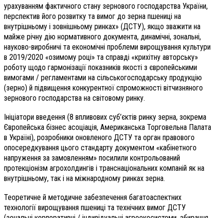
урахуванням фактичного стану зернового господарства України,
перспектив його розвитку та вимог до зерна пшениці на
внутрішньому і зовнішньому ринках» (ДСТУ), якщо зважити на
майже річну дію нормативного документа, динамічні, зональні,
науково-виробничі та економічні проблеми вирощування культури
в 2019/2020 «озимому році» та справді «крихітну авторську»
роботу щодо гармонізації показників якості з європейськими
вимогами / регламентами на сільськогосподарську продукцію
(зерно) й підвищення конкурентної спроможності вітчизняного
зернового господарства на світовому ринку.
Ініціатори введення (8 впливових суб’єктів ринку зерна, зокрема
Європейська бізнес асоціація, Американська Торговельна Палата
в Україні), розробники оновленого ДСТУ та орган правового
опосередкування цього стандарту документом «кабінетного
напруження за замовленням» посилили контрольований
протекціонізм агрохолдингів і транснаціональних компаній як на
внутрішньому, так і на міжнародному ринках зерна.
Теоретичне й методичне забезпечення багатоаспектних
технології вирощування пшениці та технічних вимог ДСТУ
(зональні корпоративні / індивідуальні агроекосистеми, збирання,