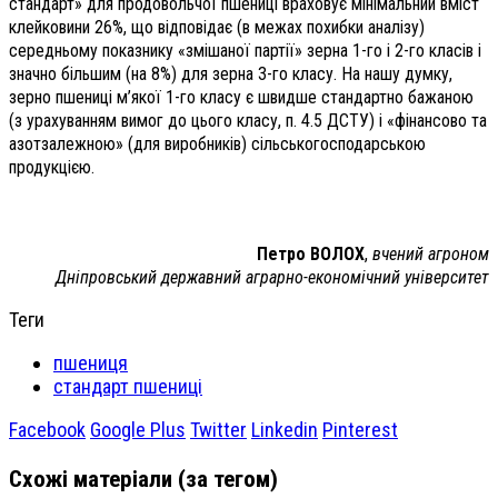
стандарт» для продовольчої пшениці враховує мінімальний вміст
клейковини 26%, що відповідає (в межах похибки аналізу)
середньому показнику «змішаної партії» зерна 1-го і 2-го класів і
значно більшим (на 8%) для зерна 3-го класу. На нашу думку,
зерно пшениці м’якої 1-го класу є швидше стандартно бажаною
(з урахуванням вимог до цього класу, п. 4.5 ДСТУ) і «фінансово та
азотзалежною» (для виробників) сільськогосподарською
продукцією.
Петро ВОЛОХ
,
вчений агроном
Дніпровський державний аграрно-економічний університет
Теги
пшениця
стандарт пшениці
Facebook
Google Plus
Twitter
Linkedin
Pinterest
Схожі матеріали (за тегом)