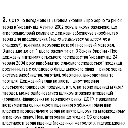
2.
ДСТУ не погоджено із Законом України «Про зерно та ринок
зерна в Україні» від 4 липня 2002 року, в якому зазначено, що
агропромисловий комплекс держави забезпечує виробництво
зерна для продовольчих (
зерно не ділиться на класи, як в
стандарті
), технічних, кормових потреб і насіннєвий матеріал.
Відповідно до ст. 1 цього закону та ст. 3 Закону України «Про
державну підтримку сільського господарства України» від 24
червня 2004 року виробництво сільськогосподарської продукції
рослинництва є складовою більш широкого рівня — ринок зерна:
система виробництва, заготівлі, зберігання, використання та
торгівля. Державний вплив на якість і ціноутворення
сільськогосподарської продукції, в т. ч. на зерно пшениці м’якої/
твердої, може здійснюватися шляхом аграрних інтервенцій
(товарних, фінансових) на зерновому ринку. ДСТУ є важливим
інструментом оцінки якості пшеничного збіжжя і рівня ціни
класного продовольчого зерна на внутрішньому та міжнародному
аграрному ринку. Нові, інтегровані до угоди з ЄС споживчі
властивості зерна пшениці (показники, метрологія, підтвердження