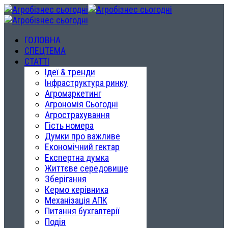
ГОЛОВНА
СПЕЦТЕМА
СТАТТІ
Ідеї & тренди
Інфраструктура ринку
Агромаркетинг
Агрономія Сьогодні
Агрострахування
Гість номера
Думки про важливе
Економічний гектар
Експертна думка
Життєве середовище
Зберігання
Кермо керівника
Механізація АПК
Питання бухгалтерії
Подія