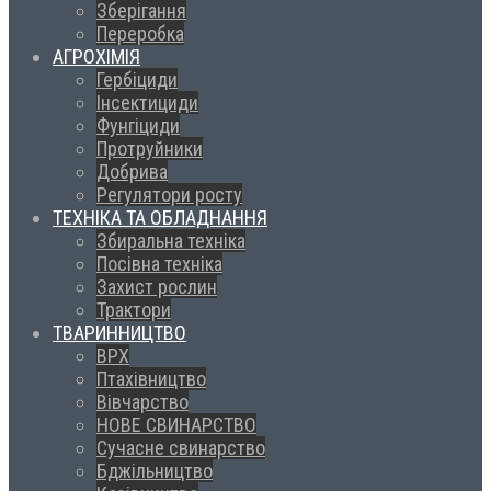
Зберігання
Переробка
АГРОХІМІЯ
Гербіциди
Інсектициди
Фунгіциди
Протруйники
Добрива
Регулятори росту
ТЕХНІКА ТА ОБЛАДНАННЯ
Збиральна техніка
Посівна техніка
Захист рослин
Трактори
ТВАРИННИЦТВО
ВРХ
Птахівництво
Вівчарство
НОВЕ СВИНАРСТВО
Сучасне свинарство
Бджільництво