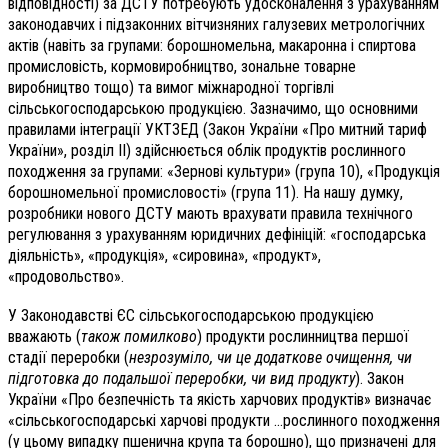
відповідності) за ДСТУ потребують удосконалення з урахуванням
законодавчих і підзаконних вітчизняних галузевих метрологічних
актів (навіть за групами: борошномельна, макаронна і спиртова
промисловість, кормовиробництво, зональне товарне
виробництво тощо) та вимог міжнародної торгівлі
сільськогосподарською продукцією. Зазначимо, що основними
правилами інтеграції УКТЗЕД (Закон України «Про митний тариф
України», розділ II) здійснюється облік продуктів рослинного
походження за групами: «Зернові культури» (група 10), «Продукція
борошномельної промисловості» (група 11). На нашу думку,
розробники нового ДСТУ мають врахувати правила технічного
регулювання з урахуванням юридичних дефініцій: «господарська
діяльність», «продукція», «сировина», «продукт»,
«продовольство».
У Законодавстві ЄС сільськогосподарською продукцією
вважають (
також помилково
) продукти рослинництва першої
стадії переробки (
незрозуміло, чи це додаткове очищення, чи
підготовка до подальшої переробки, чи вид продукту
). Закон
України «Про безпечність та якість харчових продуктів» визначає
«сільськогосподарські харчові продукти …рослинного походження
(у цьому випадку пшенична крупа та борошно), що призначені для