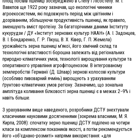
площ посівів пшениці зосереджено в Степу і Лісостепу.
М. І.
Вавилов ще 1922 року зазначав, що екологічні чинники
агроекосистеми, які подовжують період між цвітінням і
дозріванням, збільшуючи продуктивність пшениці, як правило,
зменшують вміст протеїну. За багаторічними даними Інституту
кукурудзи / ДУ «Інститут зернових культур НААН» (А. І. Задонцев,
В. І. Бондаренко, Г. Р. Пікуш, В. Х. Ківер,
Г. П. Жемела)
урожайність зерна пшениці м’якої, його хімічний склад та
технологічні властивості борошна залежать від регіональних
природно-кліматичних умов, технології вирощування культури та
оперативного управління агрофітоценозом. В інтегрованому
землеробстві Германії
(Д. Шпаар) зернові колосові культури
(особливо пивоварний ячмінь) вирощують з урахуванням
ґрунтово-кліматичних умов регіону. Зазначимо, що зональна
амплітуда коливання білковості зерна пшениці є в межах 2−9% і
навіть більше.
З урахуванням вище наведеного, розробники ДСТУ знехтували
класичними науковими досягненнями (зокрема власними, М. Я.
Кирпа, 2008): спочатку зерно пшениці ДСТУ поділено на чотири
класи за комплексом показників якості, а потім рекомендується
його «об’єднано-розмиті» напрями використання: «для