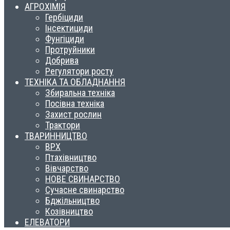
АГРОХІМІЯ
Гербіциди
Інсектициди
Фунгіциди
Протруйники
Добрива
Регулятори росту
ТЕХНІКА ТА ОБЛАДНАННЯ
Збиральна техніка
Посівна техніка
Захист рослин
Трактори
ТВАРИННИЦТВО
ВРХ
Птахівництво
Вівчарство
НОВЕ СВИНАРСТВО
Сучасне свинарство
Бджільництво
Козівництво
ЕЛЕВАТОРИ