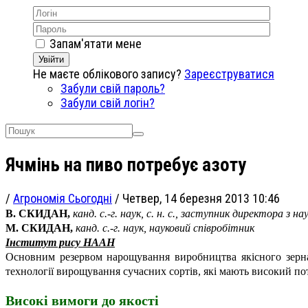
Запам'ятати мене
Увійти
Не маєте облікового запису?
Зареєструватися
Забули свій пароль?
Забули свій логін?
Ячмінь на пиво потребує азоту
/
Агрономія Сьогодні
/
Четвер, 14 березня 2013 10:46
В. СКИДАН,
канд. с.-г. наук, с. н. с., заступник директора з н
М. СКИДАН,
канд. с.-г. наук, науковий співробітник
Інститут рису НААН
Основним резервом нарощування виробництва якісного зерна
технології вирощування сучасних сортів, які мають високий по
Високі вимоги до якості