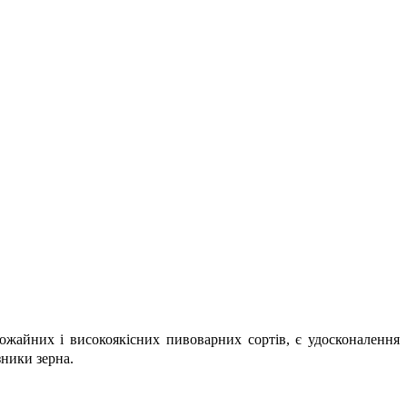
жайних і високоякісних пивоварних сортів, є удосконалення
зники зерна.