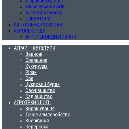
У правовому полі
Фінансування АПК
Заготівля силосу
ЕЛЕВАТОРИ
АКТУАЛЬНА РОЗМОВА
АГРОРЕКОРДИ
АГРОРЕКОРДИ НОВИНИ
АГРАРНІ КУЛЬТУРИ
Зернові
Соняшник
Кукурудза
Ріпак
Соя
Цукровий буряк
Овочівництво
Садівництво
АГРОТЕХНОЛОГІЇ
Вирощування
Точне землеробство
Зберігання
Переробка