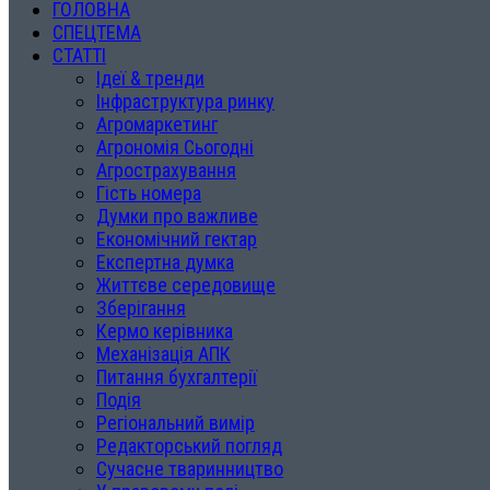
ГОЛОВНА
СПЕЦТЕМА
СТАТТІ
Ідеї & тренди
Інфраструктура ринку
Агромаркетинг
Агрономія Сьогодні
Агрострахування
Гість номера
Думки про важливе
Економічний гектар
Експертна думка
Життєве середовище
Зберігання
Кермо керівника
Механізація АПК
Питання бухгалтерії
Подія
Регіональний вимір
Редакторський погляд
Сучасне тваринництво