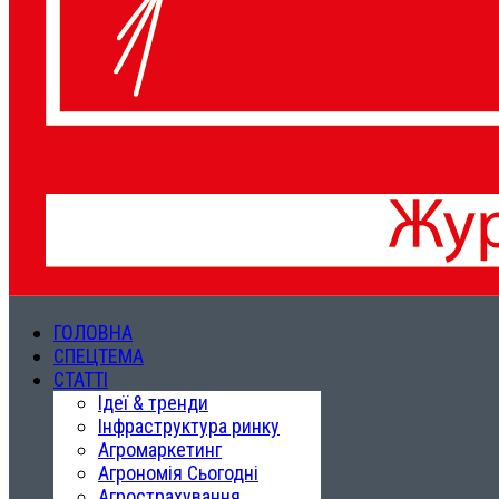
ГОЛОВНА
СПЕЦТЕМА
СТАТТІ
Ідеї & тренди
Інфраструктура ринку
Агромаркетинг
Агрономія Сьогодні
Агрострахування