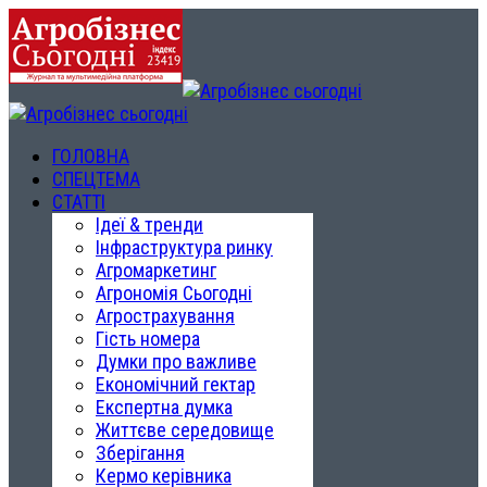
ГОЛОВНА
СПЕЦТЕМА
СТАТТІ
Ідеї & тренди
Інфраструктура ринку
Агромаркетинг
Агрономія Сьогодні
Агрострахування
Гість номера
Думки про важливе
Економічний гектар
Експертна думка
Життєве середовище
Зберігання
Кермо керівника