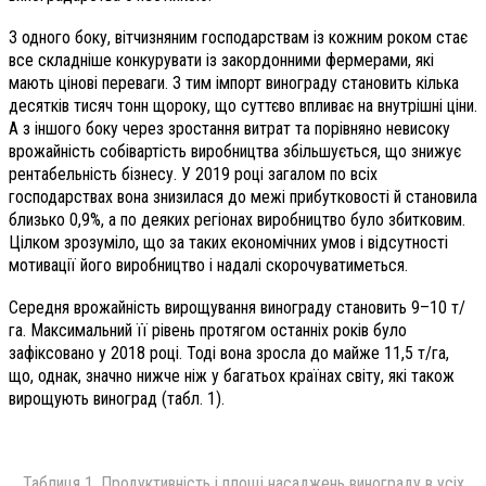
З одного боку, вітчизняним господарствам із кожним роком стає
все складніше конкурувати із закордонними фермерами, які
мають цінові переваги. З тим імпорт винограду становить кілька
десятків тисяч тонн щороку, що суттєво впливає на внутрішні ціни.
А з іншого боку через зростання витрат та порівняно невисоку
врожайність собівартість виробництва збільшується, що знижує
рентабельність бізнесу. У 2019 році загалом по всіх
господарствах вона знизилася до межі прибутковості й становила
близько 0,9%, а по деяких регіонах виробництво було збитковим.
Цілком зрозуміло, що за таких економічних умов і відсутності
мотивації його виробництво і надалі скорочуватиметься.
Середня врожайність вирощування винограду становить 9–10 т/
га. Максимальний її рівень протягом останніх років було
зафіксовано у 2018 році. Тоді вона зросла до майже 11,5 т/га,
що, однак, значно нижче ніж у багатьох країнах світу, які також
вирощують виноград (табл. 1).
Таблиця 1. Продуктивність і площі насаджень винограду в усіх