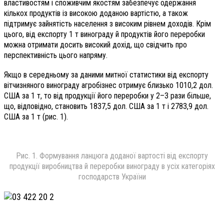
властивостям і споживчим якостям забезпечує одержання
кількох продуктів із високою доданою вартістю, а також
підтримує зайнятість населення з високим рівнем доходів. Крім
цього, від експорту 1 т винограду й продуктів його переробки
можна отримати досить високий дохід, що свідчить про
перспективність цього напряму.
Якщо в середньому за даними митної статистики від експорту
вітчизняного винограду агробізнес отримує близько 1010,2 дол.
США за 1 т, то від продукції його переробки у 2–3 рази більше,
що, відповідно, становить 1837,5 дол. США за 1 т і 2783,9 дол.
США за 1 т (рис. 1).
Рис. 1. Формування ланцюга доданої вартості від експорту
продукції виробництва й переробки винограду в усіх категоріях
господарств України