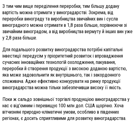
З тим чим вище переділення переробки, тим більшу додану
вартість можна отримати у виноградарстві. Зокрема, від
переробки винограду та виробництва звичайних вин і сусла
виноградного можна отримати в 1,8 раза більше, порівнюючи зі
звичайним виноградом, а від виробництва вермуту й інших вин уже
у 2,8 раза більше.
Для подальшого розвитку виноградарства потрібні капітальні
інвестиції передусім у пріоритетний розвиток і впровадження
сучасних інноваційних технологій охолодження, пакування,
переробки й створення продукції з високою доданою вартістю,
яка може задовольнити як внутрішнього, так і закордонного
споживача. Адже ефективно конкурувати на ринку продукції
виноградарства можна тільки забезпечивши високу її якість.
Поки ж сальдо зовнішньої торгівлі продукцією виноградарства у
нас є від’ємним і перевищує 100 млн дол. США щорічно. Хоча
вітчизняні природно-кліматичні умови, особливо в південних
регіонах, є досить сприятливими для розвитку виноградарства.