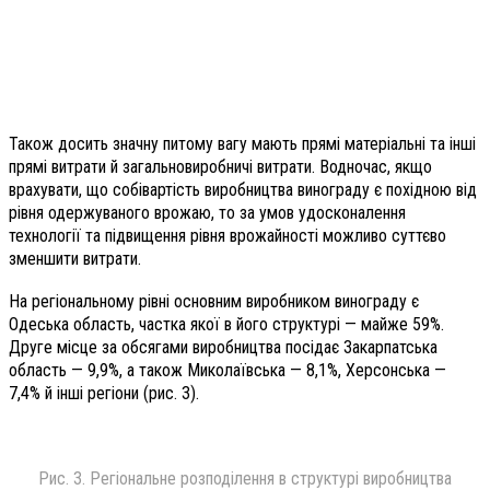
Також досить значну питому вагу мають прямі матеріальні та інші
прямі витрати й загальновиробничі витрати. Водночас, якщо
врахувати, що собівартість виробництва винограду є похідною від
рівня одержуваного врожаю, то за умов удосконалення
технології та підвищення рівня врожайності можливо суттєво
зменшити витрати.
На регіональному рівні основним виробником винограду є
Одеська область, частка якої в його структурі — майже 59%.
Друге місце за обсягами виробництва посідає Закарпатська
область — 9,9%, а також Миколаївська — 8,1%, Херсонська —
7,4% й інші регіони (рис. 3).
Рис. 3. Регіональне розподілення в структурі виробництва