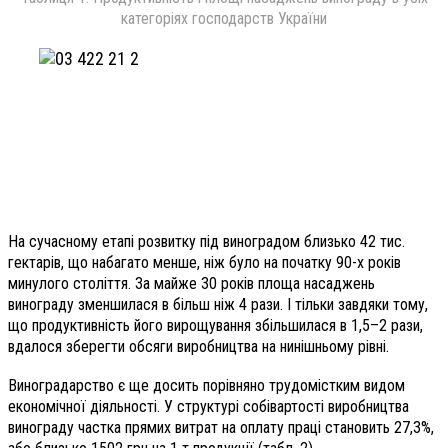
категоріях господарств України
На сучасному етапі розвитку під виноградом близько 42 тис.
гектарів, що набагато менше, ніж було на початку 90-х років
минулого століття. За майже 30 років площа насаджень
винограду зменшилася в більш ніж 4 рази. І тільки завдяки тому,
що продуктивність його вирощування збільшилася в 1,5–2 рази,
вдалося зберегти обсяги виробництва на нинішньому рівні.
Виноградарство є ще досить порівняно трудомістким видом
економічної діяльності. У структурі собівартості виробництва
винограду частка прямих витрат на оплату праці становить 27,3%,