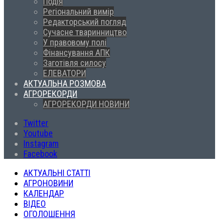
Подія
Регіональний вимір
Редакторський погляд
Сучасне тваринництво
У правовому полі
Фінансування АПК
Заготівля силосу
ЕЛЕВАТОРИ
АКТУАЛЬНА РОЗМОВА
АГРОРЕКОРДИ
АГРОРЕКОРДИ НОВИНИ
Twitter
Youtube
Instagram
Facebook
АКТУАЛЬНІ СТАТТІ
АГРОНОВИНИ
КАЛЕНДАР
ВІДЕО
ОГОЛОШЕННЯ