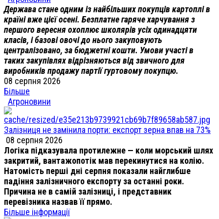
Держава стане одним із найбільших покупців картоплі в
країні вже цієї осені. Безплатне гаряче харчування з
першого вересня охоплює школярів усіх одинадцяти
класів, і базові овочі до нього закуповують
централізовано, за бюджетні кошти. Умови участі в
таких закупівлях відрізняються від звичного для
виробників продажу партії гуртовому покупцю.
08 серпня 2026
Більше
Агроновини
Залізниця не замінила порти: експорт зерна впав на 73%
08 серпня 2026
Логіка підказувала протилежне — коли морський шлях
закритий, вантажопотік мав перекинутися на колію.
Натомість перші дні серпня показали найглибше
падіння залізничного експорту за останні роки.
Причина не в самій залізниці, і представник
перевізника назвав її прямо.
Більше інформації