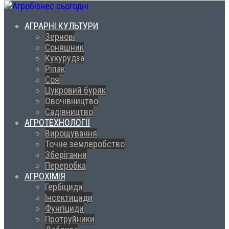
АГРАРНІ КУЛЬТУРИ
Зернові
Соняшник
Кукурудза
Ріпак
Соя
Цукровий буряк
Овочівництво
Садівництво
АГРОТЕХНОЛОГІЇ
Вирощування
Точне землеробство
Зберігання
Переробка
АГРОХІМІЯ
Гербіциди
Інсектициди
Фунгіциди
Протруйники