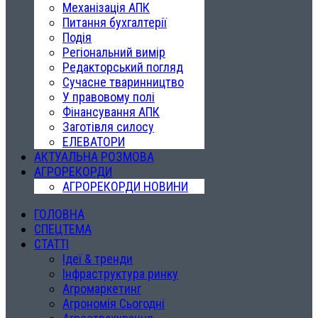
Механізація АПК
Питання бухгалтерії
Подія
Регіональний вимір
Редакторський погляд
Сучасне тваринництво
У правовому полі
Фінансування АПК
Заготівля силосу
ЕЛЕВАТОРИ
АКТУАЛЬНА РОЗМОВА
АГРОРЕКОРДИ
АГРОРЕКОРДИ НОВИНИ
ГОЛОВНА
СПЕЦТЕМА
СТАТТІ
Ідеї & тренди
Інфраструктура ринку
Агромаркетинг
Агрономія Сьогодні