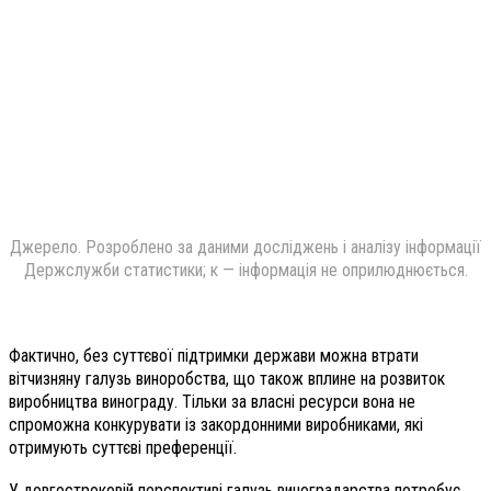
Джерело. Розроблено за даними досліджень і аналізу інформації
Держслужби статистики; к — інформація не оприлюднюється.
Фактично, без суттєвої підтримки держави можна втрати
вітчизняну галузь виноробства, що також вплине на розвиток
виробництва винограду. Тільки за власні ресурси вона не
спроможна конкурувати із закордонними виробниками, які
отримують суттєві преференції.
У довгостроковій перспективі галузь виноградарства потребує