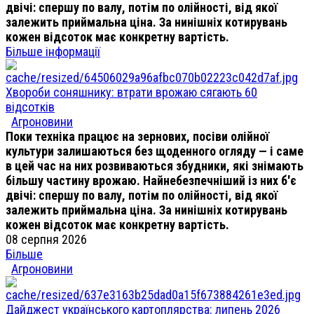
двічі: спершу по валу, потім по олійності, від якої
залежить приймальна ціна. За нинішніх котирувань
кожен відсоток має конкретну вартість.
Більше інформації
Хвороби соняшнику: втрати врожаю сягають 60
відсотків
Агроновини
Поки техніка працює на зернових, посіви олійної
культури залишаються без щоденного огляду — і саме
в цей час на них розвиваються збудники, які знімають
більшу частину врожаю. Найнебезпечніший із них б'є
двічі: спершу по валу, потім по олійності, від якої
залежить приймальна ціна. За нинішніх котирувань
кожен відсоток має конкретну вартість.
08 серпня 2026
Більше
Агроновини
Дайджест українського картоплярства: липень 2026