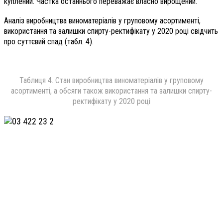
куплений. Частка останнього переважає власно вирощений.
Аналіз виробництва виноматеріалів у груповому асортименті,
використання та залишки спирту-ректифікату у 2020 році свідчить
про суттєвий спад (табл. 4).
Таблиця 4. Стан виробництва виноматеріалів у груповому
асортименті, а обсяги також використання та залишки спирту-
ректифікату у 2020 році