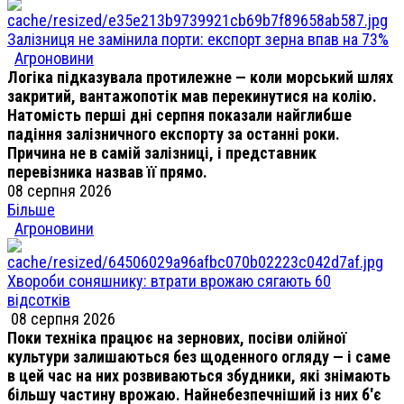
Залізниця не замінила порти: експорт зерна впав на 73%
Агроновини
Логіка підказувала протилежне — коли морський шлях
закритий, вантажопотік мав перекинутися на колію.
Натомість перші дні серпня показали найглибше
падіння залізничного експорту за останні роки.
Причина не в самій залізниці, і представник
перевізника назвав її прямо.
08 серпня 2026
Більше
Агроновини
Хвороби соняшнику: втрати врожаю сягають 60
відсотків
08 серпня 2026
Поки техніка працює на зернових, посіви олійної
культури залишаються без щоденного огляду — і саме
в цей час на них розвиваються збудники, які знімають
більшу частину врожаю. Найнебезпечніший із них б'є