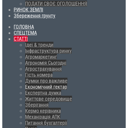
ПОДАТИ СВОЄ ОГОЛОШЕННЯ
РИНОК ЗЕМЛІ
Збереження грунту
ГОЛОВНА
СПЕЦТЕМА
СТАТТІ
Ідеї & тренди
Інфраструктура ринку
Агромаркетинг
Агрономія Сьогодні
Агрострахування
Гість номера
Думки про важливе
Економічний гектар
Експертна думка
Життєве середовище
Зберігання
Кермо керівника
Механізація АПК
Питання бухгалтерії