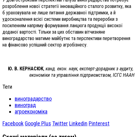
розроблення нової стратегії інноваційного сталого розвитку, яка
б ураховувала не лише питання державної підтримки, а й
удосконалення всієї системи виробництва та переробки з
посиленням напряму формування ланцюга продукції високої
доданої вартості. Тільки за цих обставин вітчизняне
виноградарство матиме майбутнє та перспективи перетворення
на фінансово успішний сектор агро­бізнесу.
Ю. В. КЕРНАСЮК
,
канд. екон. наук, експерт-дорадник з аудиту,
економіки та управління підприємством, ІСГС НААН
Теги
виноградарство
виноград
агроекономіка
Facebook
Google Plus
Twitter
Linkedin
Pinterest
Схожі матеріали (за тегом)