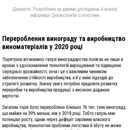
Джерело. Розроблено за даними досліджень й аналізу
інформації Держслужби статистики.
Перероблення винограду
та виробництво
виноматеріалів
у 2020 році
Порятунок вітчизняної галузі виноградарства полягає не лише в
кроках з удосконалення технологій вирощування та підвищенні
середньої врожайності, хоча і це є важливим чинником
забезпечення стійкості виробництва, а й у зміні підходів до
стратегії розвитку. Значну увагу потрібно приділити розвитку
переробки та виробництва продукції з високою доданою
вартістю.
Загалом торік було перероблено близько 76 тис. тонн винограду,
що майже на 39% менше, ніж у 2019 році. Тобто галузь має
потенціал росту, однак через дефіцит сировини власного
виробництва, технологічні проблеми логістики й збуту не може