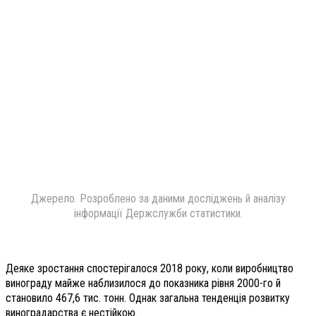
Джерело. Розроблено за даними досліджень й аналізу
інформації Держслужби статистики.
Деяке зростання спостерігалося 2018 року, коли виробництво
винограду майже наблизилося до показника рівня 2000-го й
становило 467,6 тис. тонн. Однак загальна тенденція розвитку
виноградарства є нестійкою.