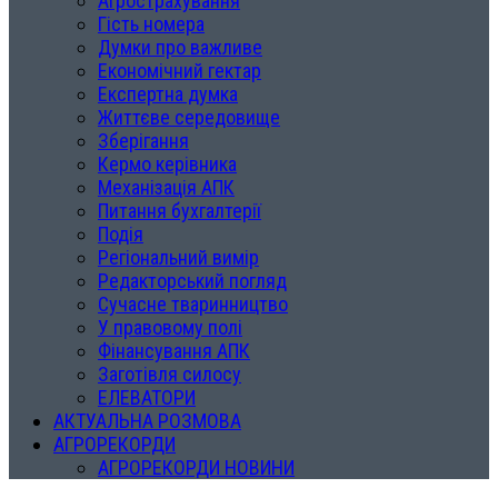
Агрострахування
Гість номера
Думки про важливе
Економічний гектар
Експертна думка
Життєве середовище
Зберігання
Кермо керівника
Механізація АПК
Питання бухгалтерії
Подія
Регіональний вимір
Редакторський погляд
Сучасне тваринництво
У правовому полі
Фінансування АПК
Заготівля силосу
ЕЛЕВАТОРИ
АКТУАЛЬНА РОЗМОВА
АГРОРЕКОРДИ
АГРОРЕКОРДИ НОВИНИ