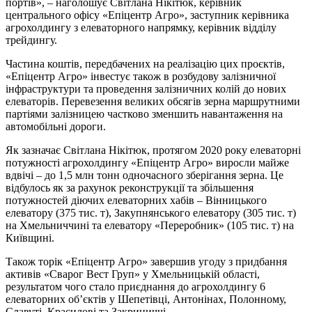
портів», – наголошує Світлана Нікітюк
, керівник
центрального офісу «Епіцентр Агро», заступник керівника
агрохолдингу з елеваторного напрямку, керівник відділу
трейдингу
.
Частина коштів, передбачених на реалізацію цих проєктів,
«Епіцентр Агро» інвестує також в розбудову залізничної
інфраструктури та проведення залізничних колій до нових
елеваторів. Перевезення великих обсягів зерна маршрутними
партіями залізницею частково зменшить навантаження на
автомобільні дороги.
Як зазначає Світлана Нікітюк, протягом 2020 року елеваторні
потужності агрохолдингу «Епіцентр Агро» виросли майже
вдвічі – до 1,5 млн тонн одночасного зберігання зерна. Це
відбулось як за рахунок реконструкції та збільшення
потужностей діючих елеваторних хабів – Вінницького
елеватору (375 тис. т), Закупнянського елеватору (305 тис. т)
на Хмельниччині та елеватору «Переробник» (105 тис. т) на
Київщині.
Також торік «Епіцентр Агро» завершив угоду з придбання
активів «Сварог Вест Груп» у Хмельницькій області,
результатом чого стало приєднання до агрохолдингу 6
елеваторних об’єктів у Шепетівці, Антонінах, Полонному,
Славуті, Красилові та Закриниччі.