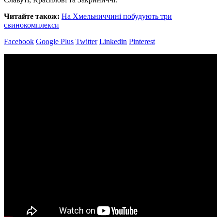
Читайте також:
На Хмельниччині побудують три
свинокомплекси
Facebook
Google Plus
Twitter
Linkedin
Pinterest