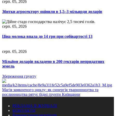
серп. 05, 2026
Збитки агросектору оцінили в 1,5–3 мільярди доларів
серп. 05, 2026
Ціна молока впала до 14 грн при собівартості 13
серп. 05, 2026
Мільйон доларів вкладено в 200 гектарів непридатних
земель
Збереження грунту
Магія замкненого циклу: як синергія тваринництва та
рослинництва рятує бідні ґрунти Київщини
РЕКЛАМА В ЖУРНАЛІ
КОНТАКТИ
Використання матеріалів