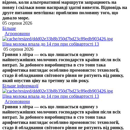
відомо, коли альтернативні маршрути запрацюють на
повну і скільки вони насправді здатні вивезти. Відповідь на
друге питання невтішна: приблизно половину того, що
давало море.
05 серпня 2026
Більше
Агроновини
Ціна молока впала до 14 грн при собівартості 13
05 серпня 2026
Гривня з літра — ось що лишається одному з
найпотужніших молочних господарств країни після всіх
витрат. За добового виробництва в сто тонн така
арифметика виглядає особливо промовисто: технології,
стадо й обладнання світового рівня не рятують від ринку,
який опустив ціну на третину за пів року.
Більше інформації
Ціна молока впала до 14 грн при собівартості 13
Агроновини
Гривня з літра — ось що лишається одному з
найпотужніших молочних господарств країни після всіх
витрат. За добового виробництва в сто тонн така
арифметика виглядає особливо промовисто: технології,
стадо й обладнання світового рівня не рятують від ринку,