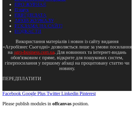
ПРО ЖУРНАЛ
Пошук
ПЕРЕДПЛАТА
АРХІВ ЖУРНАЛУ
РЕКЛАМА НА САЙТІ
ПОДКАСТИ
Використання матеріалів і новин із сайту видання
«Агробізнес Сьогодні» дозволяється лише за умови посилання
на
agro-business.com.ua
. Для новинних та інтернет-видань
обов'язковим є пряме, відкрите для пошукових систем,
гіперпосилання у першому абзаці на процитовану статтю чи
новину.
ПЕРЕДПЛАТИТИ
Facebook
Google Plus
Twitter
Linkedin
Pinterest
Please publish modules in
offcanvas
position.