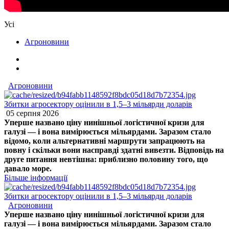
Усі
Агроновини
Агроновини
Збитки агросектору оцінили в 1,5–3 мільярди доларів
05 серпня 2026
Уперше названо ціну нинішньої логістичної кризи для
галузі — і вона вимірюється мільярдами. Заразом стало
відомо, коли альтернативні маршрути запрацюють на
повну і скільки вони насправді здатні вивезти. Відповідь на
друге питання невтішна: приблизно половину того, що
давало море.
Більше інформації
Збитки агросектору оцінили в 1,5–3 мільярди доларів
Агроновини
Уперше названо ціну нинішньої логістичної кризи для
галузі — і вона вимірюється мільярдами. Заразом стало