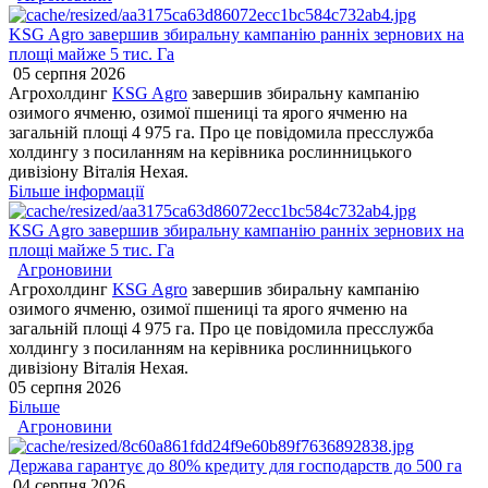
KSG Agro завершив збиральну кампанію ранніх зернових на
площі майже 5 тис. Га
05 серпня 2026
Агрохолдинг
KSG Agro
завершив збиральну кампанію
озимого ячменю, озимої пшениці та ярого ячменю на
загальній площі 4 975 га. Про це повідомила пресслужба
холдингу з посиланням на керівника рослинницького
дивізіону Віталія Нехая.
Більше інформації
KSG Agro завершив збиральну кампанію ранніх зернових на
площі майже 5 тис. Га
Агроновини
Агрохолдинг
KSG Agro
завершив збиральну кампанію
озимого ячменю, озимої пшениці та ярого ячменю на
загальній площі 4 975 га. Про це повідомила пресслужба
холдингу з посиланням на керівника рослинницького
дивізіону Віталія Нехая.
05 серпня 2026
Більше
Агроновини
Держава гарантує до 80% кредиту для господарств до 500 га
04 серпня 2026