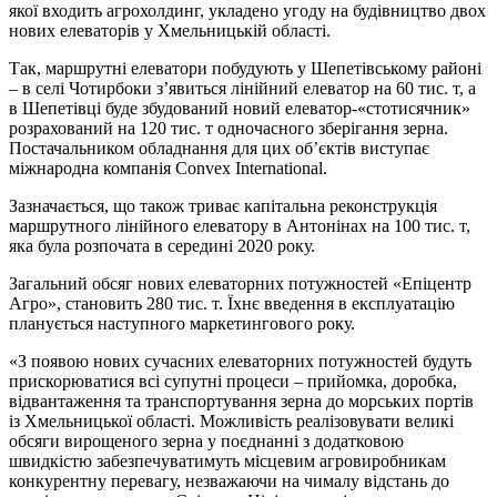
якої входить агрохолдинг, укладено угоду на будівництво двох
нових елеваторів у Хмельницькій області.
Так, маршрутні елеватори побудують у Шепетівському районі
– в селі Чотирбоки з’явиться лінійний елеватор на 60 тис. т, а
в Шепетівці буде збудований новий елеватор-«стотисячник»
розрахований на 120 тис. т одночасного зберігання зерна.
Постачальником обладнання для цих об’єктів виступає
міжнародна компанія Convex International.
Зазначається, що також триває капітальна реконструкція
маршрутного лінійного елеватору в Антонінах на 100 тис. т,
яка була розпочата в середині 2020 року.
Загальний обсяг нових елеваторних потужностей «Епіцентр
Агро», становить 280 тис. т. Їхнє введення в експлуатацію
планується наступного маркетингового року.
«З появою нових сучасних елеваторних потужностей будуть
прискорюватися всі супутні процеси – прийомка, доробка,
відвантаження та транспортування зерна до морських портів
із Хмельницької області. Можливість реалізовувати великі
обсяги вирощеного зерна у поєднанні з додатковою
швидкістю забезпечуватимуть місцевим агровиробникам
конкурентну перевагу, незважаючи на чималу відстань до