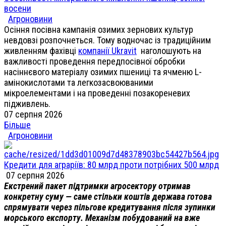
восени
Агроновини
Осіння посівна кампанія озимих зернових культур
невдовзі розпочнеться. Тому водночас із традиційним
живленням фахівці
компанії Ukravit
наголошують на
важливості проведення передпосівної обробки
насіннєвого матеріалу озимих пшениці та ячменю L-
амінокислотами та легкозасвоюваними
мікроелементами і на проведенні позакореневих
підживлень.
07 серпня 2026
Більше
Агроновини
Кредити для аграріїв: 80 млрд проти потрібних 500 млрд
07 серпня 2026
Екстрений пакет підтримки агросектору отримав
конкретну суму — саме стільки коштів держава готова
спрямувати через пільгове кредитування після зупинки
морського експорту. Механізм побудований на вже