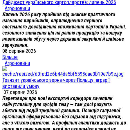
Дайджест українського картоплярства: липень 2026
Агроновини
Липень 2026 року пройшов під знаком практичного
навчання виробників, оприлюднення першого
системного дослідження споживання картоплі в Україні,
сезонного зниження цін на ранню продукцію та пошуку
нових каналів збуту через державні закупівлі й шкільне
харчування.
08 серпня 2026
Більше
Агроновини
Транзит українського зерна через Польщу: аграрії
виставили умову
07 серпня 2026
Переговори про нові експортні коридори зачепили
найчутливішу для сусідів тему — там досі рахують
збитки від подій трирічної давнини. Позиція галузевої
організації сформульована без відмови від підтримки,
але з чіткою вимогою. А профільні аналітики додають до
цього ще один чинник, який до економіки взагалі не