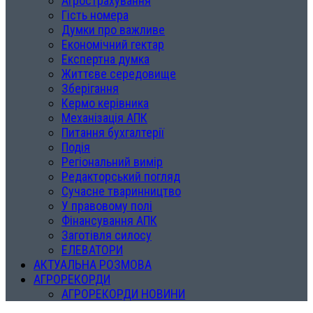
Агрострахування
Гість номера
Думки про важливе
Економічний гектар
Експертна думка
Життєве середовище
Зберігання
Кермо керівника
Механізація АПК
Питання бухгалтерії
Подія
Регіональний вимір
Редакторський погляд
Сучасне тваринництво
У правовому полі
Фінансування АПК
Заготівля силосу
ЕЛЕВАТОРИ
АКТУАЛЬНА РОЗМОВА
АГРОРЕКОРДИ
АГРОРЕКОРДИ НОВИНИ