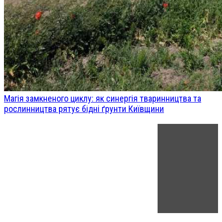
Магія замкненого циклу: як синергія тваринництва та
рослинництва рятує бідні ґрунти Київщини