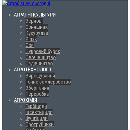
АГРАРНІ КУЛЬТУРИ
Зернові
Соняшник
Кукурудза
Ріпак
Соя
Цукровий буряк
Овочівництво
Садівництво
АГРОТЕХНОЛОГІЇ
Вирощування
Точне землеробство
Зберігання
Переробка
АГРОХІМІЯ
Гербіциди
Інсектициди
Фунгіциди
Протруйники