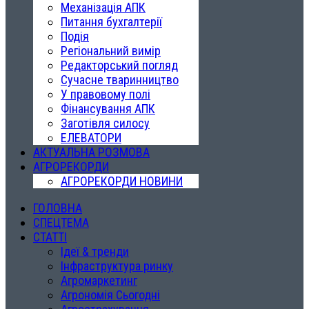
Механізація АПК
Питання бухгалтерії
Подія
Регіональний вимір
Редакторський погляд
Сучасне тваринництво
У правовому полі
Фінансування АПК
Заготівля силосу
ЕЛЕВАТОРИ
АКТУАЛЬНА РОЗМОВА
АГРОРЕКОРДИ
АГРОРЕКОРДИ НОВИНИ
ГОЛОВНА
СПЕЦТЕМА
СТАТТІ
Ідеї & тренди
Інфраструктура ринку
Агромаркетинг
Агрономія Сьогодні