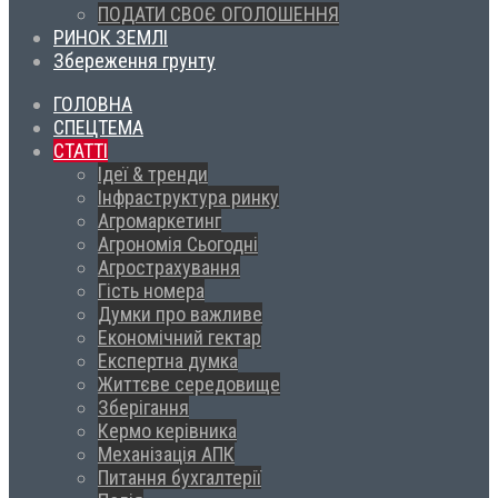
ПОДАТИ СВОЄ ОГОЛОШЕННЯ
РИНОК ЗЕМЛІ
Збереження грунту
ГОЛОВНА
СПЕЦТЕМА
СТАТТІ
Ідеї & тренди
Інфраструктура ринку
Агромаркетинг
Агрономія Сьогодні
Агрострахування
Гість номера
Думки про важливе
Економічний гектар
Експертна думка
Життєве середовище
Зберігання
Кермо керівника
Механізація АПК
Питання бухгалтерії