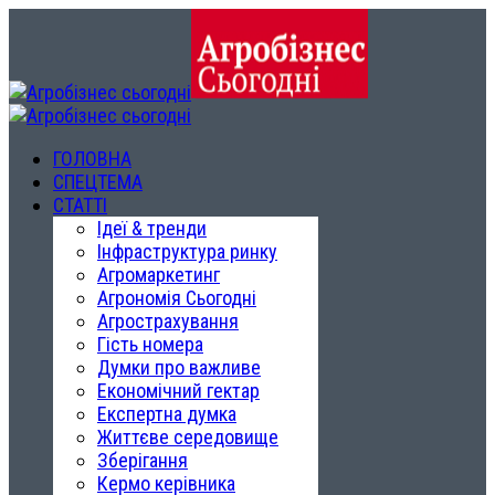
ГОЛОВНА
СПЕЦТЕМА
СТАТТІ
Ідеї & тренди
Інфраструктура ринку
Агромаркетинг
Агрономія Сьогодні
Агрострахування
Гість номера
Думки про важливе
Економічний гектар
Експертна думка
Життєве середовище
Зберігання
Кермо керівника