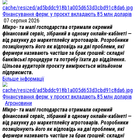
Фінансування ферм: у проєкт вкладають 85 млн доларів
07 серпня 2026
Мікро- та малі господарства отримали окремий
фінансовий сервіс, зібраний в одному онлайн-кабінеті —
від рахунку до маркетплейсу агротоварів. Розробники
позиціонують його як відповідь на дві проблеми, які
фермери називають частіше за брак грошей: складні
банківські процедури та потребу їхати до відділення.
Цільова аудиторія проєкту вимірюється мільйоном
підприємств.
Більше інформації
Фінансування ферм: у проєкт вкладають 85 млн доларів
Агроновини
Мікро- та малі господарства отримали окремий
фінансовий сервіс, зібраний в одному онлайн-кабінеті —
від рахунку до маркетплейсу агротоварів. Розробники
позиціонують його як відповідь на дві проблеми, які
фермери називають частіше за брак грошей: складні