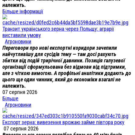
належить.
Більше інформації
Транзит українського зерна через Польщу: аграрії
виставили умову
Агроновини
Переговори про нові експортні коридори зачепили
найчутливішу для сусідів тему — там досі рахують
збитки від подій трирічної давнини. Позиція галузевої
організації сформульована без відмови від підтримки,
але з чіткою вимогою. А профільні аналітики додають до
цього ще один чинник, який до економіки взагалі не
належить.
07 серпня 2026
Більше
Агроновини
Експорт зерна: вивезення врожаю займе півтора року
07 серпня 2026
Вивезти цього сезону потрібно близько 40 мільйонів