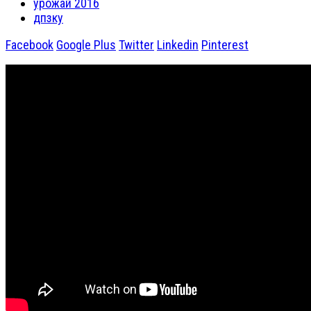
урожай 2016
дпзку
Facebook
Google Plus
Twitter
Linkedin
Pinterest