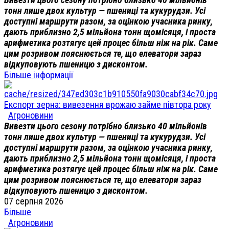
тонн лише двох культур — пшениці та кукурудзи. Усі
доступні маршрути разом, за оцінкою учасника ринку,
дають приблизно 2,5 мільйона тонн щомісяця, і проста
арифметика розтягує цей процес більш ніж на рік. Саме
цим розривом пояснюється те, що елеватори зараз
відкуповують пшеницю з дисконтом.
Більше інформації
Експорт зерна: вивезення врожаю займе півтора року
Агроновини
Вивезти цього сезону потрібно близько 40 мільйонів
тонн лише двох культур — пшениці та кукурудзи. Усі
доступні маршрути разом, за оцінкою учасника ринку,
дають приблизно 2,5 мільйона тонн щомісяця, і проста
арифметика розтягує цей процес більш ніж на рік. Саме
цим розривом пояснюється те, що елеватори зараз
відкуповують пшеницю з дисконтом.
07 серпня 2026
Більше
Агроновини