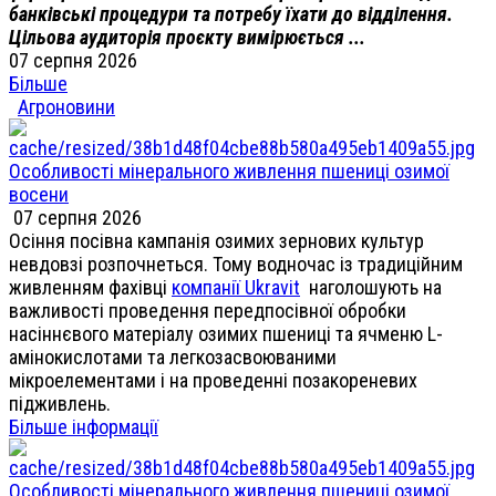
банківські процедури та потребу їхати до відділення.
Цільова аудиторія проєкту вимірюється ...
07 серпня 2026
Більше
Агроновини
Особливості мінерального живлення пшениці озимої
восени
07 серпня 2026
Осіння посівна кампанія озимих зернових культур
невдовзі розпочнеться. Тому водночас із традиційним
живленням фахівці
компанії Ukravit
наголошують на
важливості проведення передпосівної обробки
насіннєвого матеріалу озимих пшениці та ячменю L-
амінокислотами та легкозасвоюваними
мікроелементами і на проведенні позакореневих
підживлень.
Більше інформації
Особливості мінерального живлення пшениці озимої