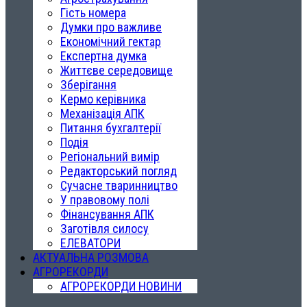
Гість номера
Думки про важливе
Економічний гектар
Експертна думка
Життєве середовище
Зберігання
Кермо керівника
Механізація АПК
Питання бухгалтерії
Подія
Регіональний вимір
Редакторський погляд
Сучасне тваринництво
У правовому полі
Фінансування АПК
Заготівля силосу
ЕЛЕВАТОРИ
АКТУАЛЬНА РОЗМОВА
АГРОРЕКОРДИ
АГРОРЕКОРДИ НОВИНИ