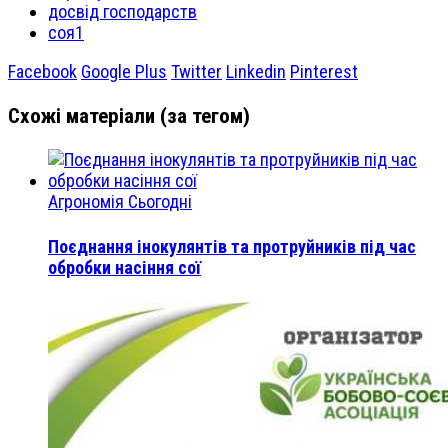
досвід господарств
соя1
Facebook
Google Plus
Twitter
Linkedin
Pinterest
Схожі матеріали (за тегом)
Агрономія Сьогодні
Поєднання інокулянтів та протруйників під час
обробки насіння сої