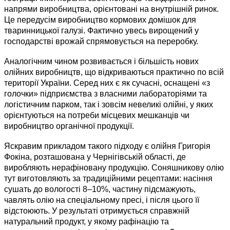
напрями виробництва, орієнтовані на внутрішній ринок.
Це передусім виробництво кормових домішок для
тваринницької галузі. Фактично увесь вирощений у
господарстві врожай спрямовується на переробку.
Аналогічним чином розвивається і більшість нових
олійних виробництв, що відкриваються практично по всій
території України. Серед них є як сучасні, оснащені «з
голочки» підприємства з власними лабораторіями та
логістичним парком, так і зовсім невеликі олійні, у яких
орієнтуються на потреби місцевих мешканців чи
виробництво органічної продукції.
Яскравим прикладом такого підходу є олійня Григорія
Фокіна, розташована у Чернігівській області, де
виробляють нерафіновану продукцію. Соняшникову олію
тут виготовляють за традиційними рецептами: насіння
сушать до вологості 8–10%, частину підсмажують,
чавлять олію на спеціальному пресі, і після цього її
відстоюють. У результаті отримується справжній
натуральний продукт, у якому рафінацію та