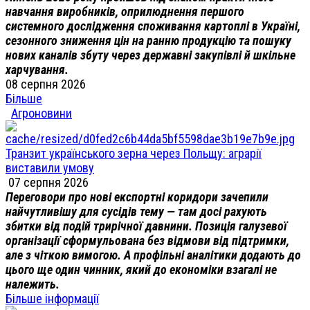
навчання виробників, оприлюднення першого
системного дослідження споживання картоплі в Україні,
сезонного зниження цін на ранню продукцію та пошуку
нових каналів збуту через державні закупівлі й шкільне
харчування.
08 серпня 2026
Більше
Агроновини
Транзит українського зерна через Польщу: аграрії
виставили умову
07 серпня 2026
Переговори про нові експортні коридори зачепили
найчутливішу для сусідів тему — там досі рахують
збитки від подій трирічної давнини. Позиція галузевої
організації сформульована без відмови від підтримки,
але з чіткою вимогою. А профільні аналітики додають до
цього ще один чинник, який до економіки взагалі не
належить.
Більше інформації