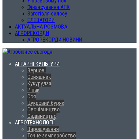
У правовому полі
Фінансування АПК
Заготівля силосу
ЕЛЕВАТОРИ
АКТУАЛЬНА РОЗМОВА
АГРОРЕКОРДИ
АГРОРЕКОРДИ НОВИНИ
АГРАРНІ КУЛЬТУРИ
Зернові
Соняшник
Кукурудза
Ріпак
Соя
Цукровий буряк
Овочівництво
Садівництво
АГРОТЕХНОЛОГІЇ
Вирощування
Точне землеробство