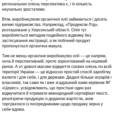
регіональних олієнь перспектива є, і їх кількість
неухильно зростатиме.
Втім, виробництвом органічної олії займаються і досить
великі підприємства. Наприклад, «Продексім Лтд»,
розташоване у Херсонській області. Олія тут
виробляється методом подвійного віджиму без
застосування екстракції, а як побічний продукт
пропонується органічна макуха.
Тим не менш органічне виробництво олії — це напрям,
хоча й перспективний, проте зорієнтований на нішевий
ринок. А от доволі масове відкриття соєвих олієнь по всій
території України — це відносно простий спосіб заробітку
валюти і для себе, і для держави. Дедалі більше аграріїв і
власників, так само як і вже згадуваний нами керівник ФГ
«Церес», усвідомлюють, що простіше один раз
відмучитися й отримати міжнародний сертифікат якості,
реалізуючи продукцію із доданою вартістю, аніж
торгуватися із посередниками щодо продажу зерна у
себе вдома.