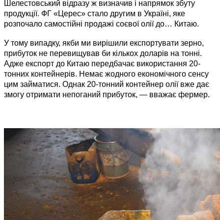
Шелестовський відразу ж визначив і напрямок збуту
продукції. ФГ «Церес» стало другим в Україні, яке
розпочало самостійні продажі соєвої олії до… Китаю.
У тому випадку, якби ми вирішили експортувати зерно,
прибуток не перевищував би кількох доларів на тонні.
Адже експорт до Китаю передбачає використання 20-
тонних контейнерів. Немає жодного економічного сенсу
цим займатися. Однак 20-тонний контейнер олії вже дає
змогу отримати непоганий прибуток, — вважає фермер.