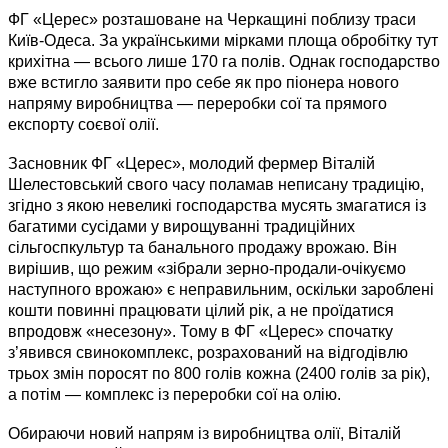
ФГ «Церес» розташоване на Черкащині поблизу траси
Київ-Одеса. За українськими мірками площа обробітку тут
крихітна — всього лише 170 га полів. Однак господарство
вже встигло заявити про себе як про піонера нового
напряму виробництва — переробки сої та прямого
експорту соєвої олії.
Засновник ФГ «Церес», молодий фермер Віталій
Шелестовський свого часу поламав неписану традицію,
згідно з якою невеликі господарства мусять змагатися із
багатими сусідами у вирощуванні традиційних
сільгоспкультур та банального продажу врожаю. Він
вирішив, що режим «зібрали зерно-продали-очікуємо
наступного врожаю» є неправильним, оскільки зароблені
кошти повинні працювати цілий рік, а не проїдатися
впродовж «несезону». Тому в ФГ «Церес» спочатку
з’явився свинокомплекс, розрахований на відгодівлю
трьох змін поросят по 800 голів кожна (2400 голів за рік),
а потім — комплекс із переробки сої на олію.
Обираючи новий напрям із виробництва олії, Віталій