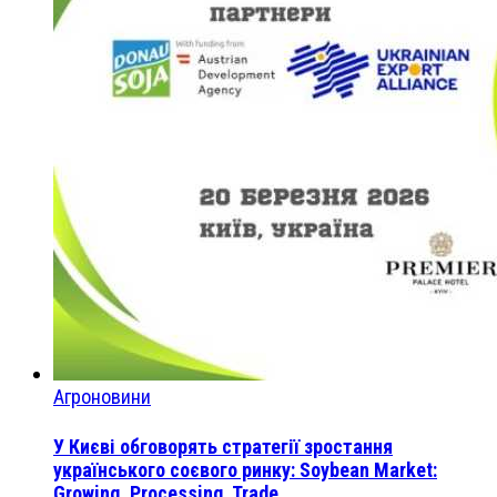
Агроновини
У Києві обговорять стратегії зростання
українського соєвого ринку: Soybean Market:
Growing. Processing. Trade