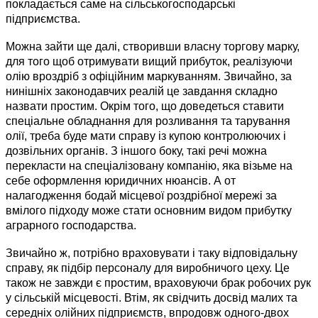
покладається саме на сільськогосподарські
підприємства.
Можна зайти ще далі, створивши власну торгову марку,
для того щоб отримувати вищий прибуток, реалізуючи
олію вроздріб з офіційним маркуванням. Звичайно, за
нинішніх законодавчих реалій це завдання складно
назвати простим. Окрім того, що доведеться ставити
спеціальне обладнання для розливання та тарування
олії, треба буде мати справу із купою контролюючих і
дозвільних органів. З іншого боку, такі речі можна
перекласти на спеціалізовану компанію, яка візьме на
себе оформлення юридичних нюансів. А от
налагодження бодай місцевої роздрібної мережі за
вмілого підходу може стати основним видом прибутку
аграрного господарства.
Звичайно ж, потрібно враховувати і таку відповідальну
справу, як підбір персоналу для виробничого цеху. Це
також не завжди є простим, враховуючи брак робочих рук
у сільській місцевості. Втім, як свідчить досвід малих та
середніх олійних підприємств, впродовж одного-двох