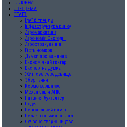
ГОЛОВНА
СПЕЦТЕМА
СТАТТІ
Ідеї & тренди
Інфраструктура ринку
Агромаркетинг
Агрономія Сьогодні
Агрострахування
Гість номера
Думки про важливе
Економічний гектар
Експертна думка
Життєве середовище
Зберігання
Кермо керівника
Механізація АПК
Питання бухгалтерії
Подія
Регіональний вимір
Редакторський погляд
Сучасне тваринництво