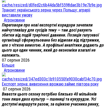
Транзит українського зерна через Польщу: аграрії
виставили умову
Агроновини
Переговори про нові експортні коридори зачепили
найчутливішу для сусідів тему — там досі рахують
збитки від подій трирічної давнини. Позиція галузевої
організації сформульована без відмови від підтримки,
але з чіткою вимогою. А профільні аналітики додають до
цього ще один чинник, який до економіки взагалі не
належить.
07 серпня 2026
Більше
Агроновини
Експорт зерна: вивезення врожаю займе півтора року
07 серпня 2026
Вивезти цього сезону потрібно близько 40 мільйонів
тонн лише двох культур — пшениці та кукурудзи. Усі
доступні маршрути разом, за оцінкою учасника ринку,