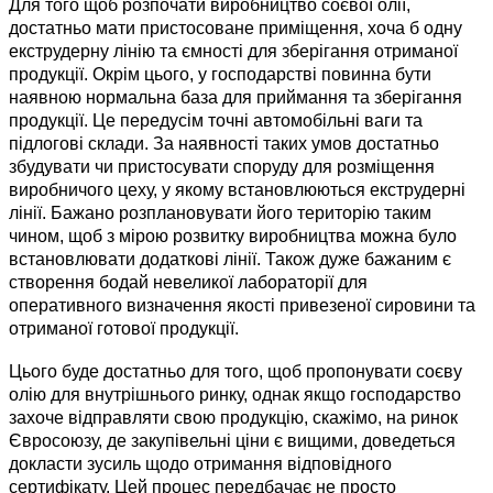
Для того щоб розпочати виробництво соєвої олії,
достатньо мати пристосоване приміщення, хоча б одну
екструдерну лінію та ємності для зберігання отриманої
продукції. Окрім цього, у господарстві повинна бути
наявною нормальна база для приймання та зберігання
продукції. Це передусім точні автомобільні ваги та
підлогові склади. За наявності таких умов достатньо
збудувати чи пристосувати споруду для розміщення
виробничого цеху, у якому встановлюються екструдерні
лінії. Бажано розплановувати його територію таким
чином, щоб з мірою розвитку виробництва можна було
встановлювати додаткові лінії. Також дуже бажаним є
створення бодай невеликої лабораторії для
оперативного визначення якості привезеної сировини та
отриманої готової продукції.
Цього буде достатньо для того, щоб пропонувати соєву
олію для внутрішнього ринку, однак якщо господарство
захоче відправляти свою продукцію, скажімо, на ринок
Євросоюзу, де закупівельні ціни є вищими, доведеться
докласти зусиль щодо отримання відповідного
сертифікату. Цей процес передбачає не просто