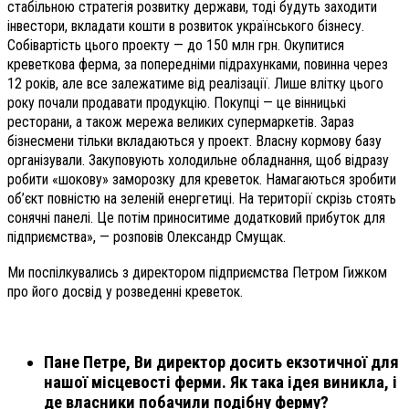
стабільною стратегія розвитку держави, тоді будуть заходити
інвестори, вкладати кошти в розвиток українського бізнесу.
Собівартість цього проекту — до 150 млн грн. Окупитися
креветкова ферма, за попередніми підрахунками, повинна через
12 років, але все залежатиме від реалізації. Лише влітку цього
року почали продавати продукцію. Покупці — це вінницькі
ресторани, а також мережа великих супермаркетів. Зараз
бізнесмени тільки вкладаються у проект. Власну кормову базу
організували. Закуповують холодильне обладнання, щоб відразу
робити «шокову» заморозку для креветок. Намагаються зробити
об’єкт повністю на зеленій енергетиці. На території скрізь стоять
сонячні панелі. Це потім приноситиме додатковий прибуток для
підприємства», — розповів Олександр Смущак.
Ми поспілкувались з директором підприємства Петром Гижком
про його досвід у розведенні креветок.
Пане Петре, Ви директор досить екзотичної для
нашої місцевості ферми. Як така ідея виникла, і
де власники побачили подібну ферму?