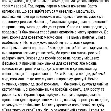
приїжджають, надають нам рекомендації. Запустили виробництво
торік у вересні. Тоді першу партію мальків привезли. Варто
наголосити, що все відбувається у невеликих масштабах,
оскільки ми поки що працюємо в експериментальних умовах, в
тестовому режимі. Наразі відбувається відпрацювання технології
та прилаштовуємося до місцевих умов. У нас є готова продукція,
продаємо її бажаючим спробувати екологічно чисту креветку. До
речі, корма для креветок маємо свої — і в цьому полягає цікава
особливість. Налагоджуємо виробництво власних кормів,
експериментальні партії зробили, адже потрібне таке харчування,
яке задовольнятиме усі потреби, бо креветки мають рости й
набирати вагу. Основа для кормів росте на полях у місцевих
фермерів. У принципі, харчування для креветок, яке можна
привозити за гроші з-за кордону, нічим не відрізняється від
нашого, якщо все правильно зробити. Білок, вуглеводи, риб’ячий
жир, крохмаль — це все є у нас в широкому доступі. Немає
значення, наприклад, який крохмаль — банановий, кукурудзяний чи
картопляний. Всі компоненти, які потрібні креветці для росту та
розвитку, є в Україні. Зараз відбувається таке відпрацювання:
щось вони їдять краще, інше — гірше, на чомусь ростуть швидше,
на чомусь — повільніше. Апетит у креветки прекрасний: за добу
з’їдає третину своєї ваги. Якщо ракоподібний важить 1 грам, то