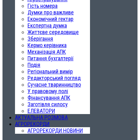
Гість номера
Думки про важливе
Економічний гектар
Експертна думка
Життєве середовище
Зберігання
Кермо керівника
Механізація АПК
Питання бухгалтерії
Подія
Регіональний вимір
Редакторський погляд
Сучасне тваринництво
У правовому полі
Фінансування АПК
Заготівля силосу
ЕЛЕВАТОРИ
АКТУАЛЬНА РОЗМОВА
АГРОРЕКОРДИ
АГРОРЕКОРДИ НОВИНИ