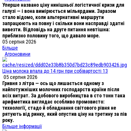
Уперше названо ціну нинішньої логістичної кризи для
галузі — і вона вимірюється мільярдами. Заразом
стало відомо, коли альтернативні маршрути
запрацюють на повну і скільки вони насправді здатні
вивезти. Відповідь на друге питання невтішна:
приблизно половину того, що давало море.
05 серпня 2026
Більше
Агроновини
Ціна молока впала до 14 грн при собівартості 13
05 серпня 2026
Гривня з літра — ось що лишається одному з
найпотужніших молочних господарств країни після
всіх витрат. За добового виробництва в сто тонн така
арифметика виглядає особливо промовисто:
технології, стадо й обладнання світового рівня не
рятують від ринку, який опустив ціну на третину за пів
року.
Більше інформації