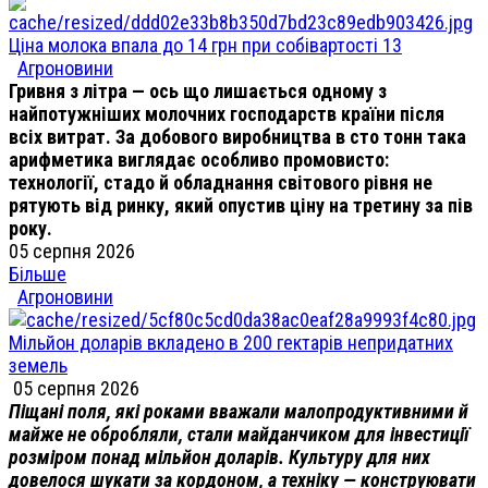
Ціна молока впала до 14 грн при собівартості 13
Агроновини
Гривня з літра — ось що лишається одному з
найпотужніших молочних господарств країни після
всіх витрат. За добового виробництва в сто тонн така
арифметика виглядає особливо промовисто:
технології, стадо й обладнання світового рівня не
рятують від ринку, який опустив ціну на третину за пів
року.
05 серпня 2026
Більше
Агроновини
Мільйон доларів вкладено в 200 гектарів непридатних
земель
05 серпня 2026
Піщані поля, які роками вважали малопродуктивними й
майже не обробляли, стали майданчиком для інвестиції
розміром понад мільйон доларів. Культуру для них
довелося шукати за кордоном, а техніку — конструювати