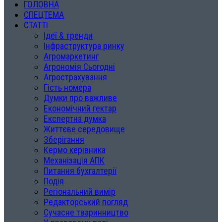
ГОЛОВНА
СПЕЦТЕМА
СТАТТІ
Ідеї & тренди
Інфраструктура ринку
Агромаркетинг
Агрономія Сьогодні
Агрострахування
Гість номера
Думки про важливе
Економічний гектар
Експертна думка
Життєве середовище
Зберігання
Кермо керівника
Механізація АПК
Питання бухгалтерії
Подія
Регіональний вимір
Редакторський погляд
Сучасне тваринництво