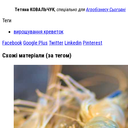
Тетяна КОВАЛЬЧУК
,
спеціально для
Агробізнесу Сьогодні
Теги
вирощування креветок
Facebook
Google Plus
Twitter
Linkedin
Pinterest
Схожі матеріали (за тегом)