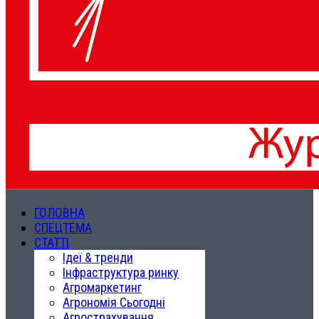
ГОЛОВНА
СПЕЦТЕМА
СТАТТІ
Ідеї & тренди
Інфраструктура ринку
Агромаркетинг
Агрономія Сьогодні
Агрострахування