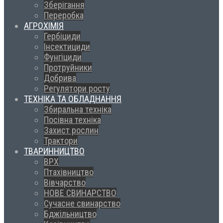
Зберігання
Переробка
АГРОХІМІЯ
Гербіциди
Інсектициди
Фунгіциди
Протруйники
Добрива
Регулятори росту
ТЕХНІКА ТА ОБЛАДНАННЯ
Збиральна техніка
Посівна техніка
Захист рослин
Трактори
ТВАРИННИЦТВО
ВРХ
Птахівництво
Вівчарство
НОВЕ СВИНАРСТВО
Сучасне свинарство
Бджільництво