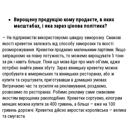
Вирощену продукцію кому продаєте, в яких
масштабах, і яка зараз цінова політика?
— На підприємстві використовуємо швидку заморозку. Смакові
якості креветок залежать від способу заморозки та якості
розморожування. Креветки продаємо маленькими партіями. Якщо
запрацюємо на повну потужність, то можемо вирощувати 5 тонн
за рік і навіть більше. Поки що мова йде про малі об’єми, адже
потрібно знайти ринки збуту. Зараз вінницьку креветку можна
спробувати в жмеринських та вінницьких ресторанах, або ж
купити та скуштувати, приготувавши в домашніх умовах.
Витрачаємо час та зусилля на рекламування, роздаємо,
розвозимо по ресторанах. Робимо рекламу саме смаковим
якостям вирощених ракоподібних. Креветки сортуємо, кілограм
менших можна купити за 400 гривень, а більші — вже на 100
гривень дорожчі. Креветка дійсно виростає королівська — велика
та смугаста.