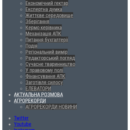
Економічний гектар
Експертна думка
Життєве середовище
Зберігання
Кермо керівника
Механізація АПК
Питання бухгалтерії
Подія
Регіональний вимір
Редакторський погляд
Сучасне тваринництво
У правовому полі
Фінансування АПК
Заготівля силосу
ЕЛЕВАТОРИ
АКТУАЛЬНА РОЗМОВА
АГРОРЕКОРДИ
АГРОРЕКОРДИ НОВИНИ
Twitter
Youtube