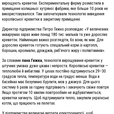
вирощують креветки. Експериментальну ферму розмістили в
приміщенні колишньої хутряної фабрики, яке більше 10 років не
використовувалося. Там започаткували технологію виведення
королівської креветки в закритому приміщенні.
Директор підприємства Петро Гижко розповідає: «У величезних
акваріумах зараз живе понад 180 тис. мальків та уже дорослих
креветок. Найменших важко розгледіти, бо вони, як мак. Для
дорослих креветок готують спеціальний корм із картоплі,
борошна, крохмалю, дріжджів, риб’ячого жиру і полівітамінів».
За словами
пана Гижка
, технологія вирощування креветок у
штучних умовах дуже цікава і непроста. Королівські креветки —
теплолюбні й вибагливі. У цехах постійно підтримується 29–30
градусів тепла, температура води на градус менша. Вода в
басейнах має безупинно бурлити, мов у джакузі. Для цього
систему 6 разів за годину підігрівають і закачують свіже повітря.
Якщо протягом 10 хвилин повітрообмін не відбуватиметься,
креветки загинуть. Щоб підтримувати тепло, закупили українські
котли, що працюють на пелетах.
У підприємства величезні витрати електроенергії, щоб