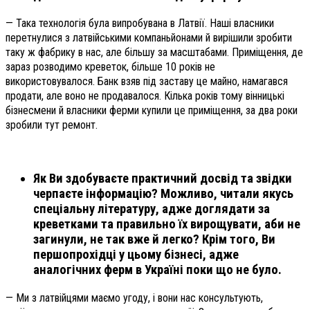
— Така технологія була випробувана в Латвії. Наші власники
перетнулися з латвійськими компаньйонами й вирішили зробити
таку ж фабрику в нас, але більшу за масштабами. Приміщення, де
зараз розводимо креветок, більше 10 років не
використовувалося. Банк взяв під заставу це майно, намагався
продати, але воно не продавалося. Кілька років тому вінницькі
бізнесмени й власники ферми купили це приміщення, за два роки
зробили тут ремонт.
Як Ви здобуваєте практичний досвід та звідки
черпаєте інформацію? Можливо, читали якусь
спеціальну літературу, адже доглядати за
креветками та правильно їх вирощувати, аби не
загинули, не так вже й легко? Крім того, Ви
першопрохідці у цьому бізнесі, адже
аналогічних ферм в Україні поки що не було.
— Ми з латвійцями маємо угоду, і вони нас консультують,