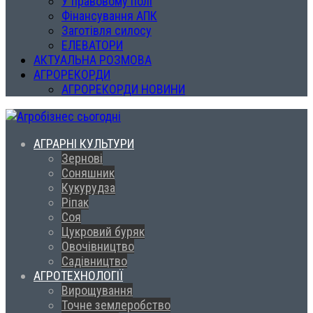
У правовому полі
Фінансування АПК
Заготівля силосу
ЕЛЕВАТОРИ
АКТУАЛЬНА РОЗМОВА
АГРОРЕКОРДИ
АГРОРЕКОРДИ НОВИНИ
АГРАРНІ КУЛЬТУРИ
Зернові
Соняшник
Кукурудза
Ріпак
Соя
Цукровий буряк
Овочівництво
Садівництво
АГРОТЕХНОЛОГІЇ
Вирощування
Точне землеробство