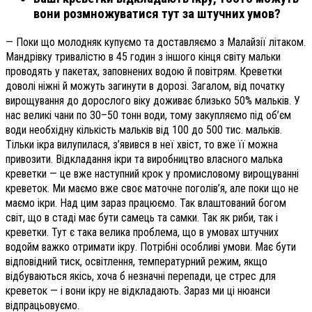
вони розмножуватися тут за штучних умов?
— Поки що молодняк купуємо та доставляємо з Малайзії літаком.
Мандрівку тривалістю в 45 годин з іншого кінця світу мальки
проводять у пакетах, заповнених водою й повітрям. Креветки
доволі ніжні й можуть загинути в дорозі. Загалом, від початку
вирощування до дорослого віку доживає близько 50% мальків. У
нас великі чани по 30–50 тонн води, тому закупляємо під об’єм
води необхідну кількість мальків від 100 до 500 тис. мальків.
Тільки ікра вилупилася, з’явився в неї хвіст, то вже її можна
привозити. Відкладання ікри та виробництво власного малька
креветки — це вже наступний крок у промисловому вирощуванні
креветок. Ми маємо вже своє маточне поголів’я, але поки що не
маємо ікри. Над цим зараз працюємо. Так влаштований богом
світ, що в стаді має бути самець та самки. Так як риби, так і
креветки. Тут є така велика проблема, що в умовах штучних
водойм важко отримати ікру. Потрібні особливі умови. Має бути
відповідний тиск, освітлення, температурний режим, якщо
відбуваються якісь, хоча б незначні перепади, це стрес для
креветок — і вони ікру не відкладають. Зараз ми ці нюанси
відпрацьовуємо.