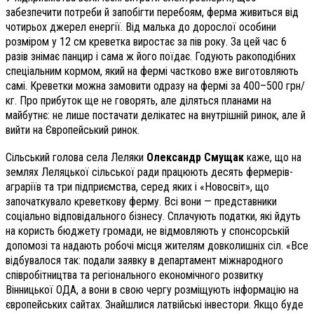
забезпечити потреби й запобігти перебоям, ферма живиться від
чотирьох джерел енергії. Від малька до дорослої особини
розміром у 12 см креветка виростає за пів року. За цей час 6
разів знімає панцир і сама ж його поїдає. Годують ракоподібних
спеціальним кормом, який на фермі частково вже виготовляють
самі. Креветки можна замовити одразу на фермі за 400–500 грн/
кг. Про прибуток ще не говорять, але діляться планами на
майбутнє: не лише постачати делікатес на внутрішній ринок, але й
вийти на Європейський ринок.
Сільський голова села Леляки
Олександр Смущак
каже, що на
землях Леляцької сільської ради працюють десять фермерів-
аграріїв та три підприємства, серед яких і «Новосвіт», що
започаткувало креветкову ферму. Всі вони — представники
соціально відповідального бізнесу. Сплачують податки, які йдуть
на користь бюджету громади, не відмовляють у спонсорській
допомозі та надають робочі місця жителям довколишніх сіл. «Все
відбувалося так: подали заявку в департамент міжнародного
співробітництва та регіонального економічного розвитку
Вінницької ОДА, а вони в свою чергу розміщують інформацію на
європейських сайтах. Знайшлися латвійські інвестори. Якщо буде