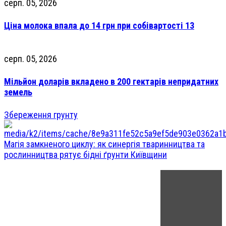
серп. 05, 2026
Ціна молока впала до 14 грн при собівартості 13
серп. 05, 2026
Мільйон доларів вкладено в 200 гектарів непридатних
земель
Збереження грунту
Магія замкненого циклу: як синергія тваринництва та
рослинництва рятує бідні ґрунти Київщини