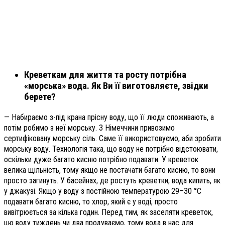
Креветкам для життя та росту потрібна
«морська» вода. Як Ви її виготовляєте, звідки
берете?
— Набираємо з-під крана прісну воду, що її люди споживають, а
потім робимо з неї морську. З Німеччини привозимо
сертифіковану морську сіль. Саме її використовуємо, аби зробити
морську воду. Технологія така, що воду не потрібно відстоювати,
оскільки дуже багато кисню потрібно подавати. У креветок
велика щільність, тому якщо не постачати багато кисню, то вони
просто загинуть. У басейнах, де ростуть креветки, вода кипить, як
у джакузі. Якщо у воду з постійною температурою 29–30 °С
подавати багато кисню, то хлор, який є у воді, просто
вивітрюється за кілька годин. Перед тим, як заселяти креветок,
цю воду тиждень чи два продуваємо, тому вода в нас для