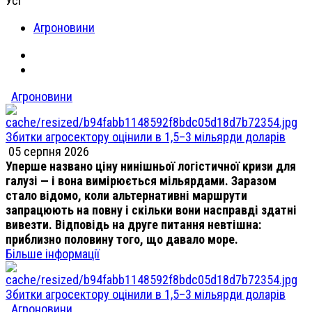
Усі
Агроновини
Агроновини
Збитки агросектору оцінили в 1,5–3 мільярди доларів
05 серпня 2026
Уперше названо ціну нинішньої логістичної кризи для
галузі — і вона вимірюється мільярдами. Заразом
стало відомо, коли альтернативні маршрути
запрацюють на повну і скільки вони насправді здатні
вивезти. Відповідь на друге питання невтішна:
приблизно половину того, що давало море.
Більше інформації
Збитки агросектору оцінили в 1,5–3 мільярди доларів
Агроновини