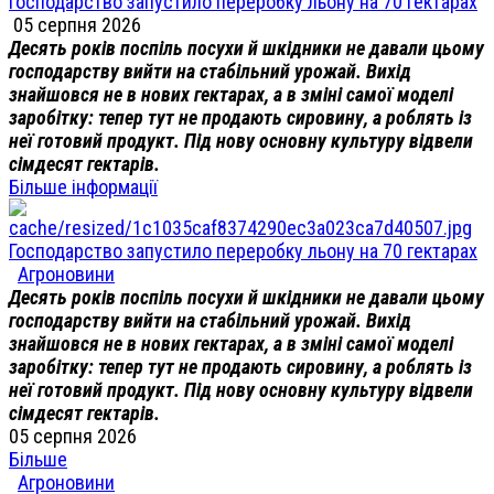
Господарство запустило переробку льону на 70 гектарах
05 серпня 2026
Десять років поспіль посухи й шкідники не давали цьому
господарству вийти на стабільний урожай. Вихід
знайшовся не в нових гектарах, а в зміні самої моделі
заробітку: тепер тут не продають сировину, а роблять із
неї готовий продукт. Під нову основну культуру відвели
сімдесят гектарів.
Більше інформації
Господарство запустило переробку льону на 70 гектарах
Агроновини
Десять років поспіль посухи й шкідники не давали цьому
господарству вийти на стабільний урожай. Вихід
знайшовся не в нових гектарах, а в зміні самої моделі
заробітку: тепер тут не продають сировину, а роблять із
неї готовий продукт. Під нову основну культуру відвели
сімдесят гектарів.
05 серпня 2026
Більше
Агроновини