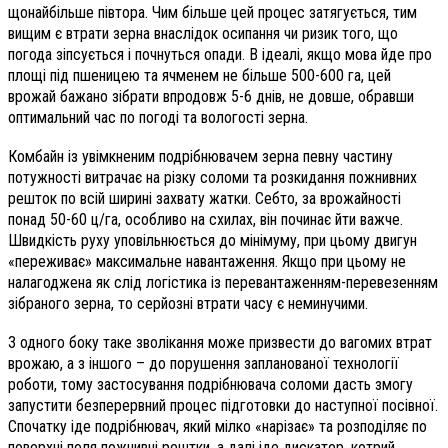
щонайбільше півтора. Чим більше цей процес затягується, тим
вищим є втрати зерна внаслідок осипання чи ризик того, що
погода зіпсується і почнуться опади. В ідеалі, якщо мова йде про
площі під пшеницею та ячменем не більше 500-600 га, цей
врожай бажано зібрати впродовж 5-6 днів, не довше, обравши
оптимальний час по погоді та вологості зерна.
Комбайн із увімкненим подрібнювачем зерна певну частину
потужності витрачає на різку соломи та розкидання пожнивних
решток по всій ширині захвату жатки. Себто, за врожайності
понад 50-60 ц/га, особливо на схилах, він починає йти важче.
Швидкість руху уповільнюється до мінімуму, при цьому двигун
«переживає» максимальне навантаження. Якщо при цьому не
налагоджена як слід логістика із перевантаженням-перевезенням
зібраного зерна, то серйозні втрати часу є неминучими.
З одного боку таке зволікання може призвести до вагомих втрат
врожаю, а з іншого – до порушення запланованої технології
роботи, тому застосування подрібнювача соломи дасть змогу
запустити безперервний процес підготовки до наступної посівної.
Спочатку іде подрібнювач, який мілко «нарізає» та розподіляє по
поверхні поля пожнивні рештки, а далі іде дискатор, котрий