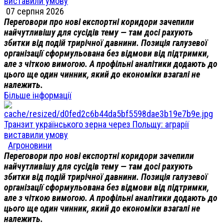
виставили умову
07 серпня 2026
Переговори про нові експортні коридори зачепили
найчутливішу для сусідів тему — там досі рахують
збитки від подій трирічної давнини. Позиція галузевої
організації сформульована без відмови від підтримки,
але з чіткою вимогою. А профільні аналітики додають до
цього ще один чинник, який до економіки взагалі не
належить.
Більше інформації
Транзит українського зерна через Польщу: аграрії
виставили умову
Агроновини
Переговори про нові експортні коридори зачепили
найчутливішу для сусідів тему — там досі рахують
збитки від подій трирічної давнини. Позиція галузевої
організації сформульована без відмови від підтримки,
але з чіткою вимогою. А профільні аналітики додають до
цього ще один чинник, який до економіки взагалі не
належить.