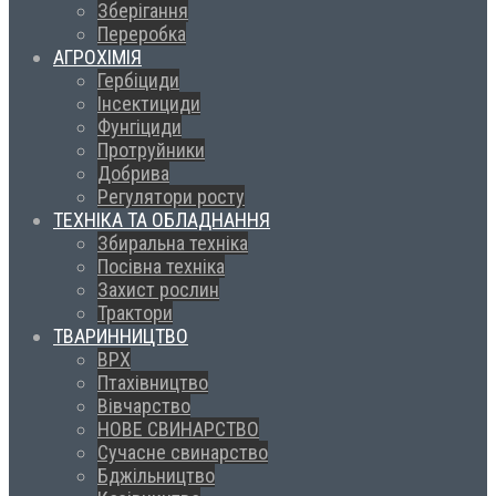
Зберігання
Переробка
АГРОХІМІЯ
Гербіциди
Інсектициди
Фунгіциди
Протруйники
Добрива
Регулятори росту
ТЕХНІКА ТА ОБЛАДНАННЯ
Збиральна техніка
Посівна техніка
Захист рослин
Трактори
ТВАРИННИЦТВО
ВРХ
Птахівництво
Вівчарство
НОВЕ СВИНАРСТВО
Сучасне свинарство
Бджільництво