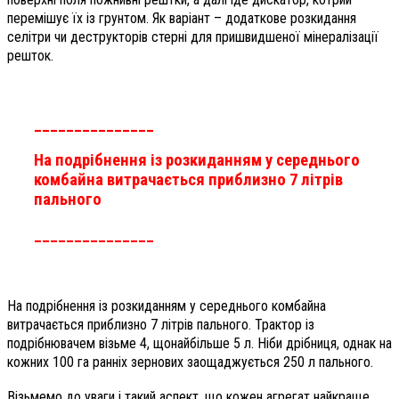
перемішує їх із грунтом. Як варіант – додаткове розкидання
селітри чи деструкторів стерні для пришвидшеної мінералізації
решток.
_______________
На подрібнення із розкиданням у середнього
комбайна витрачається приблизно 7 літрів
пального
_______________
На подрібнення із розкиданням у середнього комбайна
витрачається приблизно 7 літрів пального. Трактор із
подрібнювачем візьме 4, щонайбільше 5 л. Ніби дрібниця, однак на
кожних 100 га ранніх зернових заощаджується 250 л пального.
Візьмемо до уваги і такий аспект, що кожен агрегат найкраще