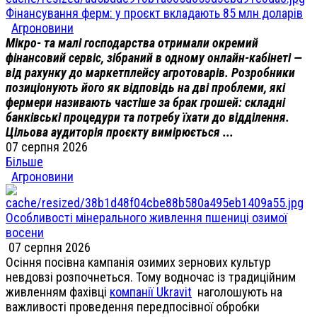
Фінансування ферм: у проєкт вкладають 85 млн доларів
Агроновини
Мікро- та малі господарства отримали окремий
фінансовий сервіс, зібраний в одному онлайн-кабінеті —
від рахунку до маркетплейсу агротоварів. Розробники
позиціонують його як відповідь на дві проблеми, які
фермери називають частіше за брак грошей: складні
банківські процедури та потребу їхати до відділення.
Цільова аудиторія проєкту вимірюється ...
07 серпня 2026
Більше
Агроновини
Особливості мінерального живлення пшениці озимої
восени
07 серпня 2026
Осіння посівна кампанія озимих зернових культур
невдовзі розпочнеться. Тому водночас із традиційним
живленням фахівці
компанії Ukravit
наголошують на
важливості проведення передпосівної обробки