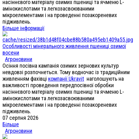
насіннєвого матеріалу озимих пшениці та ячменю L-
амінокислотами та легкозасвоюваними
мікроелементами і на проведенні позакореневих
підживлень.
Більше інформації
Особливості мінерального живлення пшениці озимої
восени
Агроновини
Осіння посівна кампанія озимих зернових культур
невдовзі розпочнеться. Тому водночас із традиційним
живленням фахівці
компанії Ukravit
наголошують на
важливості проведення передпосівної обробки
насіннєвого матеріалу озимих пшениці та ячменю L-
амінокислотами та легкозасвоюваними
мікроелементами і на проведенні позакореневих
підживлень.
07 серпня 2026
Більше
Агроновини