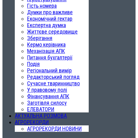
Гість номера
Думки про важливе
Економічний гектар
Експертна думка
Життєве середовище
Зберігання
Кермо керівника
Механізація АПК
Питання бухгалтерії
Подія
Регіональний вимір
Редакторський погляд
Сучасне тваринництво
У правовому полі
Фінансування АПК
Заготівля силосу
ЕЛЕВАТОРИ
АКТУАЛЬНА РОЗМОВА
АГРОРЕКОРДИ
АГРОРЕКОРДИ НОВИНИ