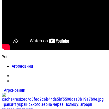
Усі
Агроновини
Агроновини
Транзит українського зерна через Польщу: аграрії