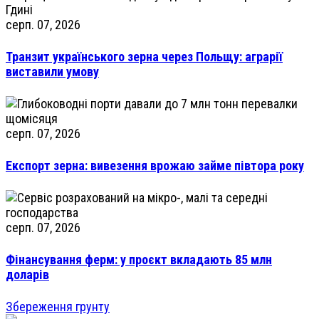
серп. 07, 2026
Транзит українського зерна через Польщу: аграрії
виставили умову
серп. 07, 2026
Експорт зерна: вивезення врожаю займе півтора року
серп. 07, 2026
Фінансування ферм: у проєкт вкладають 85 млн
доларів
Збереження грунту