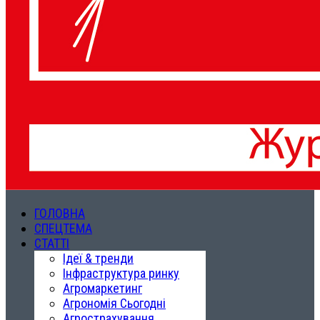
ГОЛОВНА
СПЕЦТЕМА
СТАТТІ
Ідеї & тренди
Інфраструктура ринку
Агромаркетинг
Агрономія Сьогодні
Агрострахування