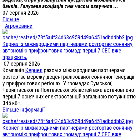
банків. Галузева асоціація тим часом озвучила ...
07 серпня 2026
Більше
Агроновини
Кернел з міжнародними партнерами розгортає сонячну
автономію прифронтових громад: перші 7 СЕС вже
працюють.
07 серпня 2026
Компанія
Кернел
разом з міжнародними партнерами
розгортає мережу децентралізованої сонячної генерації
у прифронтових регіонах. У громадах Сумської,
Чернігівської та Полтавської областей вже встановлено
перші 7 сонячних електростанцій загальною потужністю
345 кВт.
Більше інформації
Кернел з міжнародними партнерами розгортає сонячну
автономію прифронтових громад: перші 7 СЕС вже