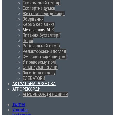
Економічний гектар
Експертна думка
Життєве середовище
Зберігання
Кермо керівника
Механізація АПК
Питання бухгалтерії
Подія
Регіональний вимір
Редакторський погляд
Сучасне тваринництво
У правовому полі
Фінансування АПК
Заготівля силосу
ЕЛЕВАТОРИ
АКТУАЛЬНА РОЗМОВА
АГРОРЕКОРДИ
АГРОРЕКОРДИ НОВИНИ
Twitter
Youtube