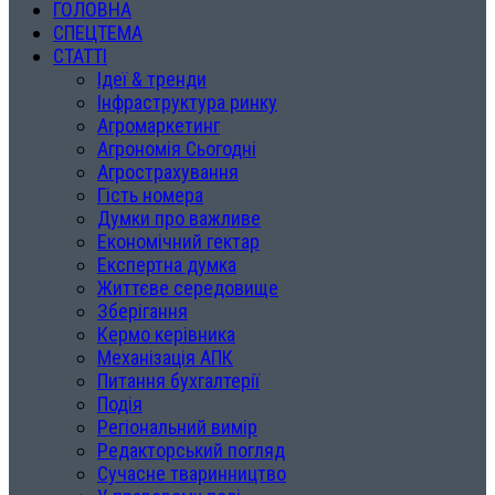
ГОЛОВНА
СПЕЦТЕМА
СТАТТІ
Ідеї & тренди
Інфраструктура ринку
Агромаркетинг
Агрономія Сьогодні
Агрострахування
Гість номера
Думки про важливе
Економічний гектар
Експертна думка
Життєве середовище
Зберігання
Кермо керівника
Механізація АПК
Питання бухгалтерії
Подія
Регіональний вимір
Редакторський погляд
Сучасне тваринництво