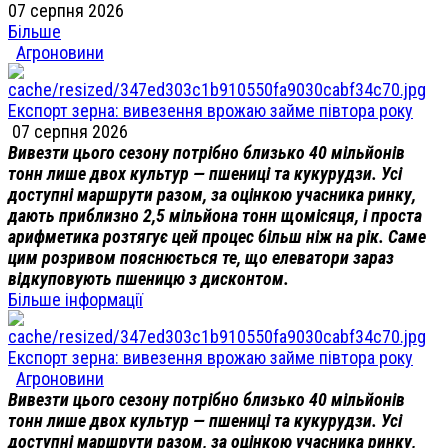
07 серпня 2026
Більше
Агроновини
Експорт зерна: вивезення врожаю займе півтора року
07 серпня 2026
Вивезти цього сезону потрібно близько 40 мільйонів
тонн лише двох культур — пшениці та кукурудзи. Усі
доступні маршрути разом, за оцінкою учасника ринку,
дають приблизно 2,5 мільйона тонн щомісяця, і проста
арифметика розтягує цей процес більш ніж на рік. Саме
цим розривом пояснюється те, що елеватори зараз
відкуповують пшеницю з дисконтом.
Більше інформації
Експорт зерна: вивезення врожаю займе півтора року
Агроновини
Вивезти цього сезону потрібно близько 40 мільйонів
тонн лише двох культур — пшениці та кукурудзи. Усі
доступні маршрути разом, за оцінкою учасника ринку,