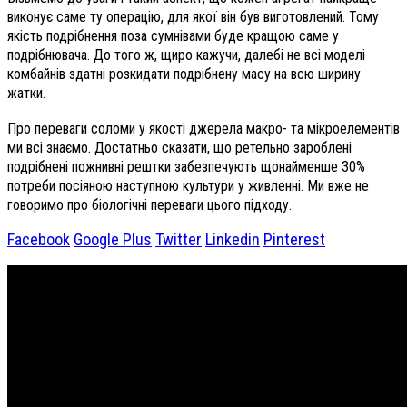
виконує саме ту операцію, для якої він був виготовлений. Тому
якість подрібнення поза сумнівами буде кращою саме у
подрібнювача. До того ж, щиро кажучи, далебі не всі моделі
комбайнів здатні розкидати подрібнену масу на всю ширину
жатки.
Про переваги соломи у якості джерела макро- та мікроелементів
ми всі знаємо. Достатньо сказати, що ретельно зароблені
подрібнені пожнивні рештки забезпечують щонайменше 30%
потреби посіяною наступною культури у живленні. Ми вже не
говоримо про біологічні переваги цього підходу.
Facebook
Google Plus
Twitter
Linkedin
Pinterest