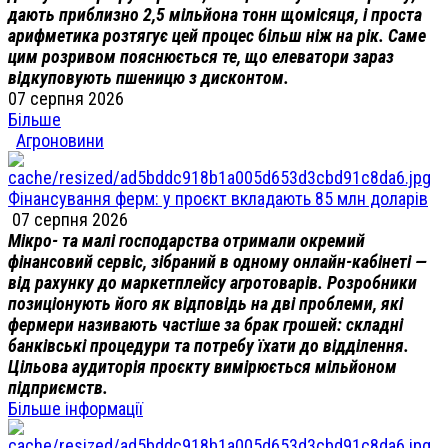
дають приблизно 2,5 мільйона тонн щомісяця, і проста
арифметика розтягує цей процес більш ніж на рік. Саме
цим розривом пояснюється те, що елеватори зараз
відкуповують пшеницю з дисконтом.
07 серпня 2026
Більше
Агроновини
Фінансування ферм: у проєкт вкладають 85 млн доларів
07 серпня 2026
Мікро- та малі господарства отримали окремий
фінансовий сервіс, зібраний в одному онлайн-кабінеті —
від рахунку до маркетплейсу агротоварів. Розробники
позиціонують його як відповідь на дві проблеми, які
фермери називають частіше за брак грошей: складні
банківські процедури та потребу їхати до відділення.
Цільова аудиторія проєкту вимірюється мільйоном
підприємств.
Більше інформації