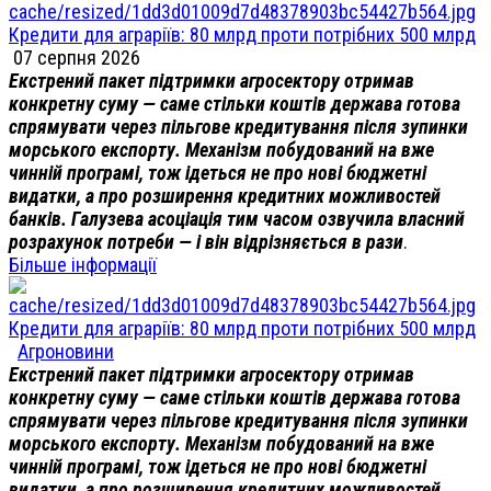
Кредити для аграріїв: 80 млрд проти потрібних 500 млрд
07 серпня 2026
Екстрений пакет підтримки агросектору отримав
конкретну суму — саме стільки коштів держава готова
спрямувати через пільгове кредитування після зупинки
морського експорту. Механізм побудований на вже
чинній програмі, тож ідеться не про нові бюджетні
видатки, а про розширення кредитних можливостей
банків. Галузева асоціація тим часом озвучила власний
розрахунок потреби — і він відрізняється в рази
.
Більше інформації
Кредити для аграріїв: 80 млрд проти потрібних 500 млрд
Агроновини
Екстрений пакет підтримки агросектору отримав
конкретну суму — саме стільки коштів держава готова
спрямувати через пільгове кредитування після зупинки
морського експорту. Механізм побудований на вже
чинній програмі, тож ідеться не про нові бюджетні
видатки, а про розширення кредитних можливостей