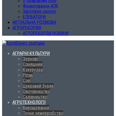
У правовому полі
Фінансування АПК
Заготівля силосу
ЕЛЕВАТОРИ
АКТУАЛЬНА РОЗМОВА
АГРОРЕКОРДИ
АГРОРЕКОРДИ НОВИНИ
АГРАРНІ КУЛЬТУРИ
Зернові
Соняшник
Кукурудза
Ріпак
Соя
Цукровий буряк
Овочівництво
Садівництво
АГРОТЕХНОЛОГІЇ
Вирощування
Точне землеробство