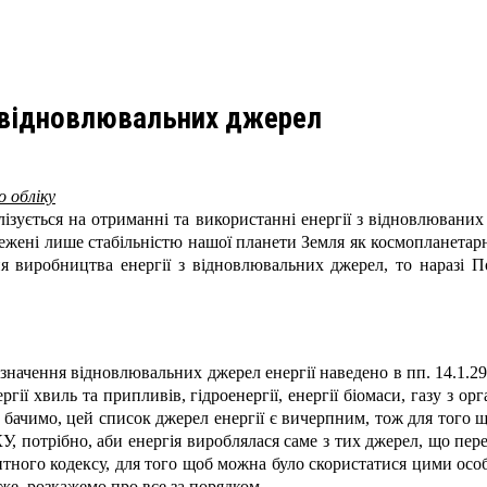
з відновлювальних джерел
о обліку
ізується на отриманні та використанні енергії з відновлюваних 
межені лише стабільністю нашої планети Земля як космопланетарн
ня виробництва енергії з відновлювальних джерел, то наразі 
значення відновлювальних джерел енергії наведено в пп. 14.1.29
ергії хвиль та припливів, гідроенергії, енергії біомаси, газу з ор
 бачимо, цей список джерел енергії є вичерпним, тож для того 
У, потрібно, аби енергія вироблялася саме з тих джерел, що пер
тного кодексу, для того щоб можна було скористатися цими особ
же, розкажемо про все за порядком.