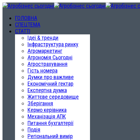
ГОЛОВНА
СПЕЦТЕМА
СТАТТІ
Ідеї & тренди
Інфраструктура ринку
Агромаркетинг
Агрономія Сьогодні
Агрострахування
Гість номера
Думки про важливе
Економічний гектар
Експертна думка
Життєве середовище
Зберігання
Кермо керівника
Механізація АПК
Питання бухгалтерії
Подія
Регіональний вимір