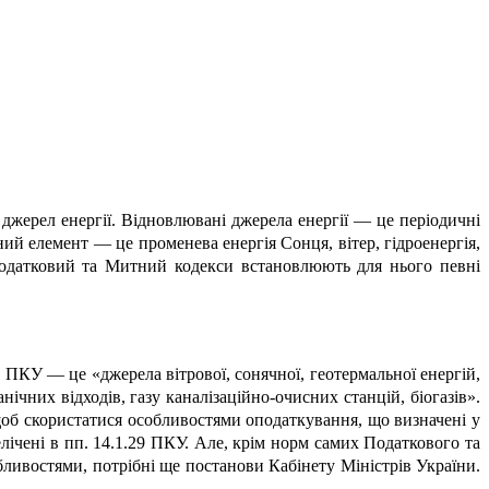
джерел енергії. Відновлювані джерела енергії — це періодичні
ий елемент — це променева енергія Сонця, вітер, гідроенергія,
Податковий та Митний кодекси встановлюють для нього певні
 ПКУ — це «джерела вітрової, сонячної, геотермальної енергій,
ганічних відходів, газу каналізаційно-очисних станцій, біогазів».
щоб скористатися особливостями оподаткування, що визначені у
елічені в пп. 14.1.29 ПКУ. Але, крім норм самих Податкового та
ливостями, потрібні ще постанови Кабінету Міністрів України.