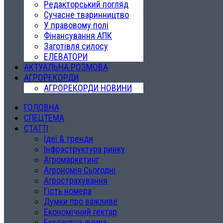
Редакторський погляд
Сучасне тваринництво
У правовому полі
Фінансування АПК
Заготівля силосу
ЕЛЕВАТОРИ
АКТУАЛЬНА РОЗМОВА
АГРОРЕКОРДИ
АГРОРЕКОРДИ НОВИНИ
ГОЛОВНА
СПЕЦТЕМА
СТАТТІ
Ідеї & тренди
Інфраструктура ринку
Агромаркетинг
Агрономія Сьогодні
Агрострахування
Гість номера
Думки про важливе
Економічний гектар
Експертна думка