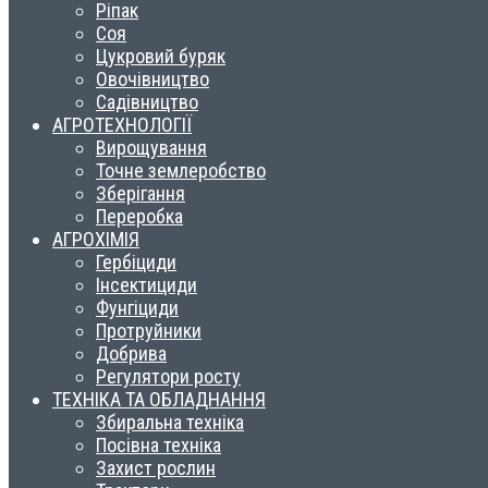
Ріпак
Соя
Цукровий буряк
Овочівництво
Садівництво
АГРОТЕХНОЛОГІЇ
Вирощування
Точне землеробство
Зберігання
Переробка
АГРОХІМІЯ
Гербіциди
Інсектициди
Фунгіциди
Протруйники
Добрива
Регулятори росту
ТЕХНІКА ТА ОБЛАДНАННЯ
Збиральна техніка
Посівна техніка
Захист рослин