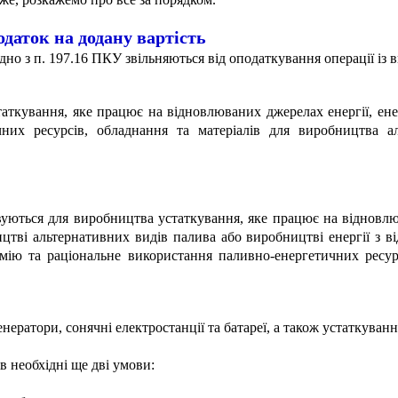
даток на додану вартість
ідно з п. 197.16 ПКУ звільняються від оподаткування операції із
таткування, яке працює на відновлюваних джерелах енергії, ене
них ресурсів, обладнання та матеріалів для виробництва а
уються для виробництва устаткування, яке працює на відновлюв
цтві альтернативних видів палива або виробництві енергії з в
номію та раціональне використання паливно-енергетичних ресу
енератори, сонячні електростанції та батареї, а також устаткува
 необхідні ще дві умови: