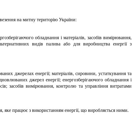
 ввезення на митну територію України:
ргозберігаючого обладнання і матеріалів, засобів вимірювання,
льтернативних видів палива або для виробництва енергії з
аних джерелах енергії; матеріалів, сировини, устаткування та
ідновлюваних джерел енергії; енергозберігаючого обладнання і
рсів; засобів вимірювання, контролю та управління витратами
ння, яке працює з використанням енергії, що виробляється ними.