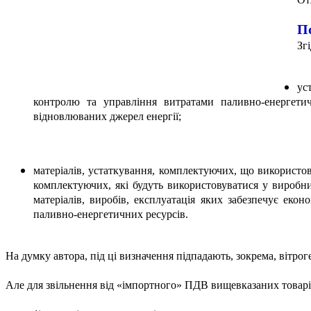
По
Зг
ус
контролю та управління витратами паливно-енергетич
відновлюваних джерел енергії;
матеріалів, устаткування, комплектуючих, що використов
комплектуючих, які будуть використовуватися у виробни
матеріалів, виробів, експлуатація яких забезпечує еко
паливно-енергетичних ресурсів.
На думку автора, під ці визначення підпадають, зокрема, вітрог
Але для звільнення від «імпортного» ПДВ вищевказаних товарів