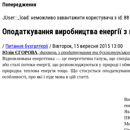
Попередження
JUser::_load: неможливо завантажити користувача з id: 88
Оподаткування виробництва енергії 
/
Питання бухгалтерії
/
Вівторок, 15 вересня 2015 13:00
Юлія ЄГОРОВА
,
фахівець з оподаткування та бухгалтерськог
Відновлювана енергетика — це енергетична галузь, що спеціал
або сталі потоки енергії, що розповсюджуються у природі і об
природна теплова енергія тощо. Що стосується оподаткуван
особливості, про які і піде мова в цій статті.
Ви
ен
Як
ПК
Ми
От