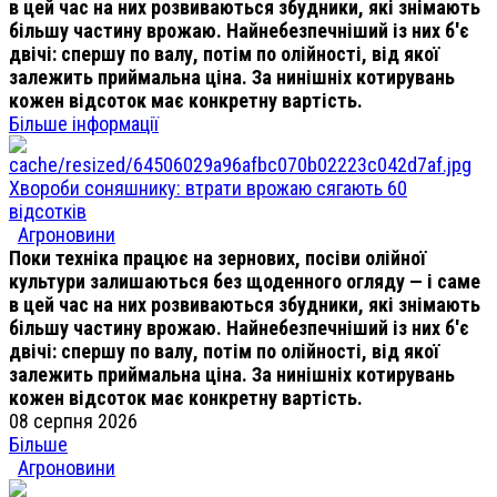
в цей час на них розвиваються збудники, які знімають
більшу частину врожаю. Найнебезпечніший із них б'є
двічі: спершу по валу, потім по олійності, від якої
залежить приймальна ціна. За нинішніх котирувань
кожен відсоток має конкретну вартість.
Більше інформації
Хвороби соняшнику: втрати врожаю сягають 60
відсотків
Агроновини
Поки техніка працює на зернових, посіви олійної
культури залишаються без щоденного огляду — і саме
в цей час на них розвиваються збудники, які знімають
більшу частину врожаю. Найнебезпечніший із них б'є
двічі: спершу по валу, потім по олійності, від якої
залежить приймальна ціна. За нинішніх котирувань
кожен відсоток має конкретну вартість.
08 серпня 2026
Більше
Агроновини