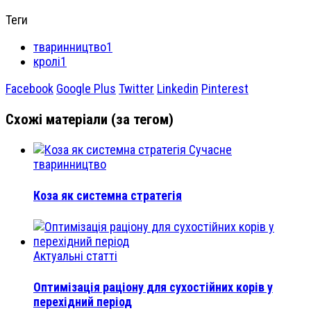
Теги
тваринництво1
кролі1
Facebook
Google Plus
Twitter
Linkedin
Pinterest
Схожі матеріали (за тегом)
Сучасне
тваринництво
Коза як системна стратегія
Актуальні статті
Оптимізація раціону для сухостійних корів у
перехідний період