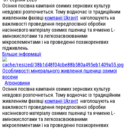
Осіння посівна кампанія озимих зернових культур
невдовзі розпочнеться. Тому водночас із традиційним
живленням фахівці
компанії Ukravit
наголошують на
важливості проведення передпосівної обробки
насіннєвого матеріалу озимих пшениці та ячменю L-
амінокислотами та легкозасвоюваними
мікроелементами і на проведенні позакореневих
підживлень.
Більше інформації
Особливості мінерального живлення пшениці озимої
восени
Агроновини
Осіння посівна кампанія озимих зернових культур
невдовзі розпочнеться. Тому водночас із традиційним
живленням фахівці
компанії Ukravit
наголошують на
важливості проведення передпосівної обробки
насіннєвого матеріалу озимих пшениці та ячменю L-
амінокислотами та легкозасвоюваними
мікроелементами і на проведенні позакореневих