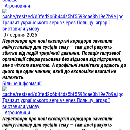
Агроновини
Транзит українського зерна через Польщу: аграрії
виставили умову
07 серпня 2026
Переговори про нові експортні коридори зачепили
найчутливішу для сусідів тему — там досі рахують
збитки від подій трирічної давнини. Позиція галузевої
організації сформульована без відмови від підтримки,
але з чіткою вимогою. А профільні аналітики додають до
цього ще один чинник, який до економіки взагалі не
належить.
Більше інформації
Транзит українського зерна через Польщу: аграрії
виставили умову
Агроновини
Переговори про нові експортні коридори зачепили
найчутливішу для сусідів тему — там досі рахують