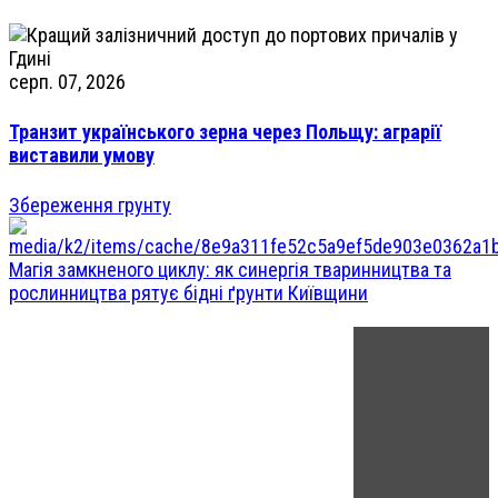
серп. 07, 2026
Транзит українського зерна через Польщу: аграрії
виставили умову
Збереження грунту
Магія замкненого циклу: як синергія тваринництва та
рослинництва рятує бідні ґрунти Київщини