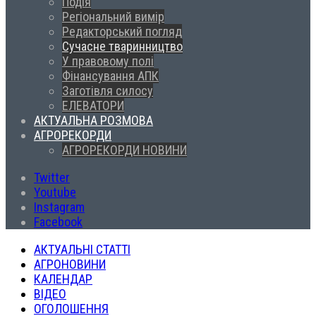
Подія
Регіональний вимір
Редакторський погляд
Сучасне тваринництво
У правовому полі
Фінансування АПК
Заготівля силосу
ЕЛЕВАТОРИ
АКТУАЛЬНА РОЗМОВА
АГРОРЕКОРДИ
АГРОРЕКОРДИ НОВИНИ
Twitter
Youtube
Instagram
Facebook
АКТУАЛЬНІ СТАТТІ
АГРОНОВИНИ
КАЛЕНДАР
ВІДЕО
ОГОЛОШЕННЯ