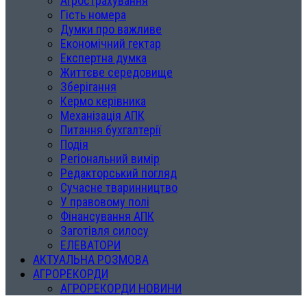
Агрострахування
Гість номера
Думки про важливе
Економічний гектар
Експертна думка
Життєве середовище
Зберігання
Кермо керівника
Механізація АПК
Питання бухгалтерії
Подія
Регіональний вимір
Редакторський погляд
Сучасне тваринництво
У правовому полі
Фінансування АПК
Заготівля силосу
ЕЛЕВАТОРИ
АКТУАЛЬНА РОЗМОВА
АГРОРЕКОРДИ
АГРОРЕКОРДИ НОВИНИ