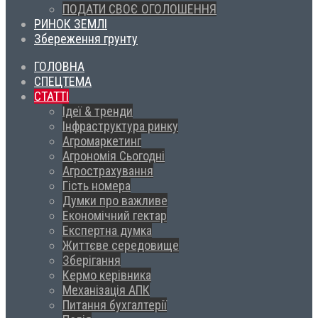
ПОДАТИ СВОЄ ОГОЛОШЕННЯ
РИНОК ЗЕМЛІ
Збереження грунту
ГОЛОВНА
СПЕЦТЕМА
СТАТТІ
Ідеї & тренди
Інфраструктура ринку
Агромаркетинг
Агрономія Сьогодні
Агрострахування
Гість номера
Думки про важливе
Економічний гектар
Експертна думка
Життєве середовище
Зберігання
Кермо керівника
Механізація АПК
Питання бухгалтерії