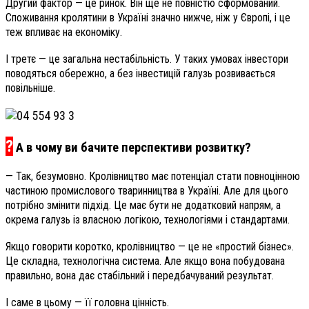
Другий фактор — це ринок. Він ще не повністю сформований.
Споживання кролятини в Україні значно нижче, ніж у Європі, і це
теж впливає на економіку.
І третє — це загальна нестабільність. У таких умовах інвестори
поводяться обережно, а без інвестицій галузь розвивається
повільніше.
?
А в чому ви бачите перспективи розвитку?
— Так, безумовно. Кролівництво має потенціал стати повноцінною
частиною промислового тваринництва в Україні. Але для цього
потрібно змінити підхід. Це має бути не додатковий напрям, а
окрема галузь із власною логікою, технологіями і стандартами.
Якщо говорити коротко, кролівництво — це не «простий бізнес».
Це складна, технологічна система. Але якщо вона побудована
правильно, вона дає стабільний і передбачуваний результат.
І саме в цьому — її головна цінність.