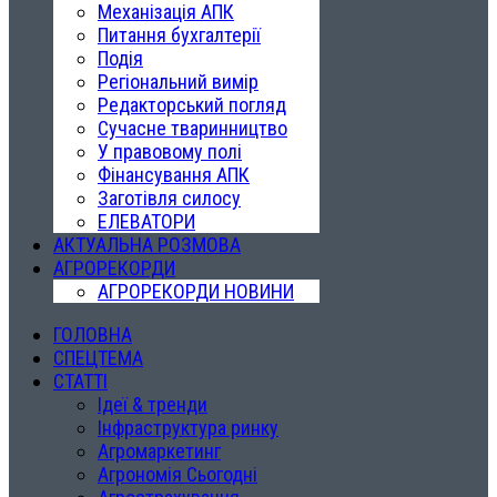
Механізація АПК
Питання бухгалтерії
Подія
Регіональний вимір
Редакторський погляд
Сучасне тваринництво
У правовому полі
Фінансування АПК
Заготівля силосу
ЕЛЕВАТОРИ
АКТУАЛЬНА РОЗМОВА
АГРОРЕКОРДИ
АГРОРЕКОРДИ НОВИНИ
ГОЛОВНА
СПЕЦТЕМА
СТАТТІ
Ідеї & тренди
Інфраструктура ринку
Агромаркетинг
Агрономія Сьогодні