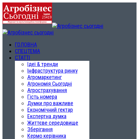
ГОЛОВНА
СПЕЦТЕМА
СТАТТІ
Ідеї & тренди
Інфраструктура ринку
Агромаркетинг
Агрономія Сьогодні
Агрострахування
Гість номера
Думки про важливе
Економічний гектар
Експертна думка
Життєве середовище
Зберігання
Кермо керівника