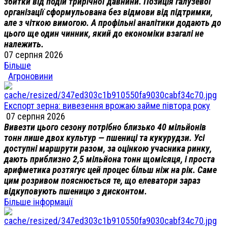
збитки від подій трирічної давнини. Позиція галузевої
організації сформульована без відмови від підтримки,
але з чіткою вимогою. А профільні аналітики додають до
цього ще один чинник, який до економіки взагалі не
належить.
07 серпня 2026
Більше
Агроновини
Експорт зерна: вивезення врожаю займе півтора року
07 серпня 2026
Вивезти цього сезону потрібно близько 40 мільйонів
тонн лише двох культур — пшениці та кукурудзи. Усі
доступні маршрути разом, за оцінкою учасника ринку,
дають приблизно 2,5 мільйона тонн щомісяця, і проста
арифметика розтягує цей процес більш ніж на рік. Саме
цим розривом пояснюється те, що елеватори зараз
відкуповують пшеницю з дисконтом.
Більше інформації