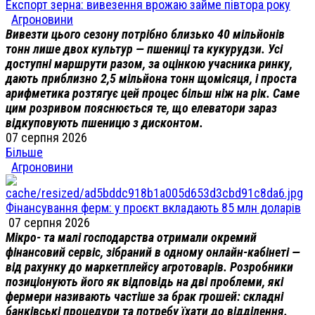
Експорт зерна: вивезення врожаю займе півтора року
Агроновини
Вивезти цього сезону потрібно близько 40 мільйонів
тонн лише двох культур — пшениці та кукурудзи. Усі
доступні маршрути разом, за оцінкою учасника ринку,
дають приблизно 2,5 мільйона тонн щомісяця, і проста
арифметика розтягує цей процес більш ніж на рік. Саме
цим розривом пояснюється те, що елеватори зараз
відкуповують пшеницю з дисконтом.
07 серпня 2026
Більше
Агроновини
Фінансування ферм: у проєкт вкладають 85 млн доларів
07 серпня 2026
Мікро- та малі господарства отримали окремий
фінансовий сервіс, зібраний в одному онлайн-кабінеті —
від рахунку до маркетплейсу агротоварів. Розробники
позиціонують його як відповідь на дві проблеми, які
фермери називають частіше за брак грошей: складні
банківські процедури та потребу їхати до відділення.