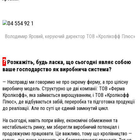
Володимир Яровий, керуючий директор ТОВ «Кролікофф Плюс»
?
Розкажіть, будь ласка, що сьогодні являє собою
ваше господарство як виробнича система?
— Насправді ми говоримо не про окрему ферму, а про цілісну
виробничу модель. Структурно це дві компанії: ТОВ «Ферма
Кролікофф», яка займається вирощуванням, і ТОВ «Кролікофф
Плюс», де відбувається забій, переробка та підготовка продукції
до реалізації. Але по суті це єдиний замкнутий цикл.
На сьогодні, навіть попри війну, економічні обмеження та
нестабільність ринку, ми зберегли виробничий потенціал і
продовжуємо працювати. Це важливо, тому що кролівництво —