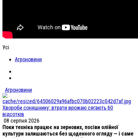
Усі
Агроновини
Агроновини
Хвороби соняшнику: втрати врожаю сягають 60
відсотків
08 серпня 2026
Поки техніка працює на зернових, посіви олійної
культури залишаються без щоденного огляду — і саме