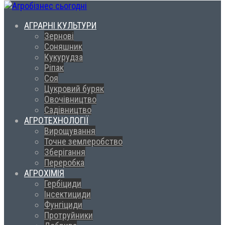
АГРАРНІ КУЛЬТУРИ
Зернові
Соняшник
Кукурудза
Ріпак
Соя
Цукровий буряк
Овочівництво
Садівництво
АГРОТЕХНОЛОГІЇ
Вирощування
Точне землеробство
Зберігання
Переробка
АГРОХІМІЯ
Гербіциди
Інсектициди
Фунгіциди
Протруйники