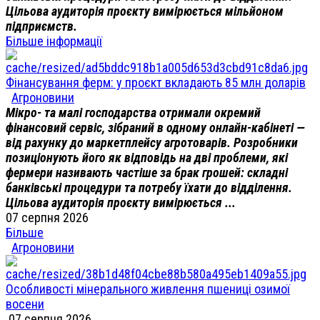
Цільова аудиторія проєкту вимірюється мільйоном
підприємств.
Більше інформації
Фінансування ферм: у проєкт вкладають 85 млн доларів
Агроновини
Мікро- та малі господарства отримали окремий
фінансовий сервіс, зібраний в одному онлайн-кабінеті —
від рахунку до маркетплейсу агротоварів. Розробники
позиціонують його як відповідь на дві проблеми, які
фермери називають частіше за брак грошей: складні
банківські процедури та потребу їхати до відділення.
Цільова аудиторія проєкту вимірюється ...
07 серпня 2026
Більше
Агроновини
Особливості мінерального живлення пшениці озимої
восени
07 серпня 2026