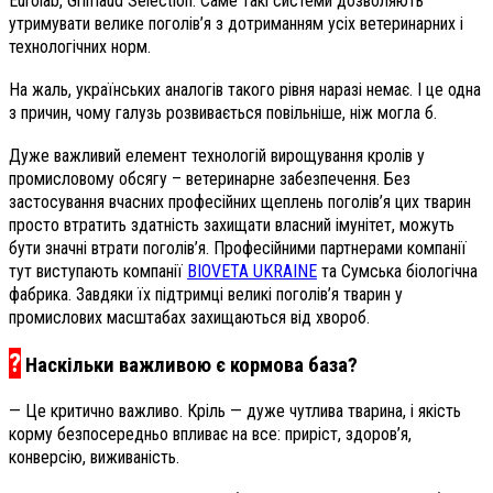
Eurolab, Grimaud Sélection. Саме такі системи дозволяють
утримувати велике поголів’я з дотриманням усіх ветеринарних і
технологічних норм.
На жаль, українських аналогів такого рівня наразі немає. І це одна
з причин, чому галузь розвивається повільніше, ніж могла б.
Дуже важливий елемент технологій вирощування кролів у
промисловому обсягу – ветеринарне забезпечення. Без
застосування вчасних професійних щеплень поголів’я цих тварин
просто втратить здатність захищати власний імунітет, можуть
бути значні втрати поголів’я. Професійними партнерами компанії
тут виступають компанії
BIOVETA UKRAINE
та Сумська біологічна
фабрика. Завдяки їх підтримці великі поголів’я тварин у
промислових масштабах захищаються від хвороб.
?
Наскільки важливою є кормова база?
— Це критично важливо. Кріль — дуже чутлива тварина, і якість
корму безпосередньо впливає на все: приріст, здоров’я,
конверсію, виживаність.