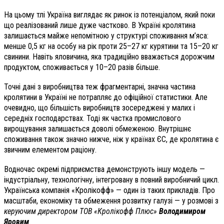
На цьому тлі Україна виглядає як ринок із потенціалом, який поки
що реалізований лише дуже частково. В Україні кролятина
залишається майже непомітною у структурі споживання м’яса:
менше 0,5 кг на особу на рік проти 25–27 кг курятини та 15–20 кг
свинини. Навіть яловичина, яка традиційно вважається дорожчим
продуктом, споживається у 10–20 разів більше.
Точні дані з виробництва теж фрагментарні, значна частина
кролятини в Україні не потрапляє до офіційної статистики. Але
очевидно, що більшість виробництв зосереджені у малих і
середніх господарствах. Тоді як частка промислового
вирощування залишається доволі обмеженою. Внутрішнє
споживання також значно нижче, ніж у країнах ЄС, де кролятина є
звичним елементом раціону.
Водночас окремі підприємства демонструють іншу модель —
індустріальну, технологічну, інтегровану в повний виробничий цикл.
Українська компанія «Кролікофф» — один із таких прикладів. Про
масштаби, економіку та обмеження розвитку галузі — у розмові з
керуючим директором ТОВ «Кролікофф Плюс»
Володимиром
Яровим
.