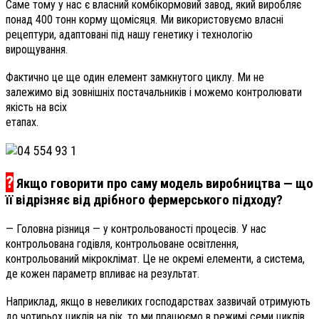
Саме тому у нас є власний комбікормовий завод, який виробляє
понад 400 тонн корму щомісяця. Ми використовуємо власні
рецептури, адаптовані під нашу генетику і технологію
вирощування.
Фактично це ще один елемент замкнутого циклу. Ми не
залежимо від зовнішніх постачальників і можемо контролювати
якість на всіх
етапах.
?
Якщо говорити про саму модель виробництва — що
її відрізняє від дрібного фермерського підходу?
— Головна різниця — у контрольованості процесів. У нас
контрольована годівля, контрольоване освітлення,
контрольований мікроклімат. Це не окремі елементи, а система,
де кожен параметр впливає на результат.
Наприклад, якщо в невеликих господарствах зазвичай отримують
до чотирьох циклів на рік, то ми працюємо в режимі семи циклів.