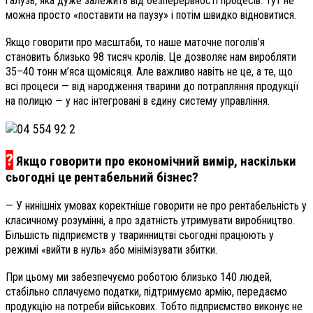
галузь, яка дуже залежить від безперервності процесів. Тут не
можна просто «поставити на паузу» і потім швидко відновитися.
Якщо говорити про масштаби, то наше маточне поголів’я
становить близько 98 тисяч кролів. Це дозволяє нам виробляти
35–40 тонн м’яса щомісяця. Але важливо навіть не це, а те, що
всі процеси — від народження тварини до потрапляння продукції
на полицю — у нас інтегровані в єдину систему управління.
?
Якщо говорити про економічний вимір, наскільки
сьогодні це рентабельний бізнес?
— У нинішніх умовах коректніше говорити не про рентабельність у
класичному розумінні, а про здатність утримувати виробництво.
Більшість підприємств у тваринництві сьогодні працюють у
режимі «вийти в нуль» або мінімізувати збитки.
При цьому ми забезпечуємо роботою близько 140 людей,
стабільно сплачуємо податки, підтримуємо армію, передаємо
продукцію на потреби військових. Тобто підприємство виконує не