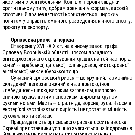
якостями є рентабельним. Коні цієї породи завдяки
оригінальному типу, добрим зовнішнім формам, високій
спортивній працездатності користуються широким
попитом у справі племінного розведення, кінного спорту,
прокату та експорту.
Орловська рисиста порода
Створена у XVIII-XIX ст. на кінному заводі графа
Орлова у Воронізькій області шляхом доладного
відтворювального схрещування кращих на той час порід
коней -- арабської, датської, голландської, чистокровної
англійської, мекленбурзької тощо.
Сучасний орловський рисак -- це крупний, гармонійно
складений, легкозапряжний кінь, з довгою, іноді
«лебединою» шиєю, високим загривком, широкою
спиною, мускулистим попереком, широким крупом,
сухими ногами. Масть -- сіра, гніда, ворона, руда. Часом в
екстер’єрі зустрічається сирість і недостатня міцність
сухожилків та зв’язок.
Працездатність орловського рисака досить висока.
Окремі представники успішно змагаються на іподромах з
більш жвавими російськими та американськими