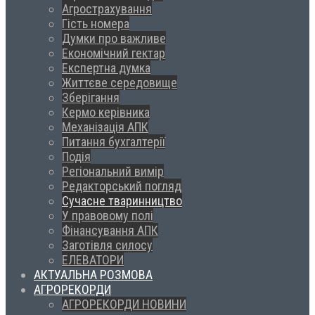
Агрострахування
Гість номера
Думки про важливе
Економічний гектар
Експертна думка
Життєве середовище
Зберігання
Кермо керівника
Механізація АПК
Питання бухгалтерії
Подія
Регіональний вимір
Редакторський погляд
Сучасне тваринництво
У правовому полі
Фінансування АПК
Заготівля силосу
ЕЛЕВАТОРИ
АКТУАЛЬНА РОЗМОВА
АГРОРЕКОРДИ
АГРОРЕКОРДИ НОВИНИ