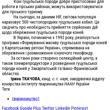
Коні гуцульської породи добре пристосовані для
роботи в гірських районах, можуть використовуватися
для гірського туризму.
На сьогодні, за даними HIF, світова популяція
нараховує 500 чистопородних гуцульських кобил. Це
свідчить про необхідність прийняття серйозних дій
щодо збереження гуцульської породи коней.
В Україні, починаючи з 1992 року, реалізується
програма «Формування масиву гуцульської породи коней
у Карпатському регіоні України», спрямована на
збереження і розмноження існуючого генофонду.
За останні роки створено селекційний центр, а
також племрепродуктори з розведення гуцульської
породи коней у Закарпатській та Івано-Франківській
областях.
Ірина ТКАЧОВА
,
канд. с.-г. наук, завідувачка відділу
конярства Інституту тваринництва НААН України
Теги
тваринництво1
Facebook
Google Plus
Twitter
Linkedin
Pinterest