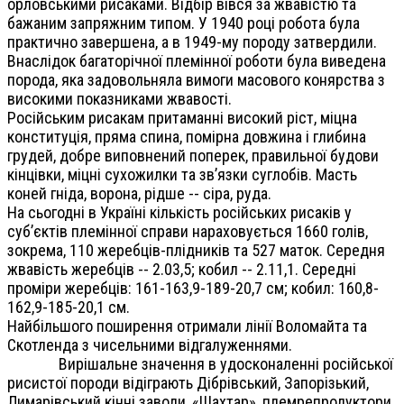
орловськими рисаками. Відбір вівся за жвавістю та
бажаним запряжним типом. У 1940 році робота була
практично завершена, а в 1949-му породу затвердили.
Внаслідок багаторічної племінної роботи була виведена
порода, яка задовольняла вимоги масового конярства з
високими показниками жвавості.
Російським рисакам притаманні високий ріст, міцна
конституція, пряма спина, помірна довжина і глибина
грудей, добре виповнений поперек, правильної будови
кінцівки, міцні сухожилки та зв’язки суглобів. Масть
коней гніда, ворона, рідше -- сіра, руда.
На сьогодні в Україні кількість російських рисаків у
суб’єктів племінної справи нараховується 1660 голів,
зокрема, 110 жеребців-плідників та 527 маток. Середня
жвавість жеребців -- 2.03,5; кобил -- 2.11,1. Середні
проміри жеребців: 161-163,9-189-20,7 см; кобил: 160,8-
162,9-185-20,1 см.
Найбільшого поширення отримали лінії Воломайта та
Скотленда з чисельними відгалуженнями.
Вирішальне значення в удосконаленні російської
рисистої породи відіграють Дібрівський, Запорізький,
Лимарівський кінні заводи, «Шахтар», племрепродуктори,