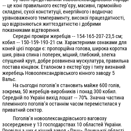
-- це коні правильного екстер'єру, масивні, гармонійно
складені, сухої конституції, енергійного і водночас
урівноваженого темпераменту, високої працездатності,
що відрізняються життєздатністю і добрими
показниками відтворення.
Середні проміри жеребців -- 154-165-207-23,5 см;
кобил -- 150-159-193-21 см. Характерними ознаками для
коней цієї породи є: пропорційна голова, широка коротка
шия, рівна спина і поперек, міцний, глибокий, злегка
спущений круп, добре розвинена мускулатура, правильна
постава кінцівок. Еталоном з екстер'єру і типу визнаний
жеребець Новоолександрівського кінного заводу 5
Вальс.
На сьогодні поголів'я становить майже 600 голів,
зокрема, 50 жеребців-виробників і понад 300 кобил.
Середній по Україні вихід лошат -- 70%. Значна частина
племінного поголів'я останнім часом перемістилася у
приватний сектор.
Поголів'я новоолександрівського ваговозу
зосереджене у 13 господарствах 10 областей України.
Провідні з них є кінний завод «Ланн» Донецької області,