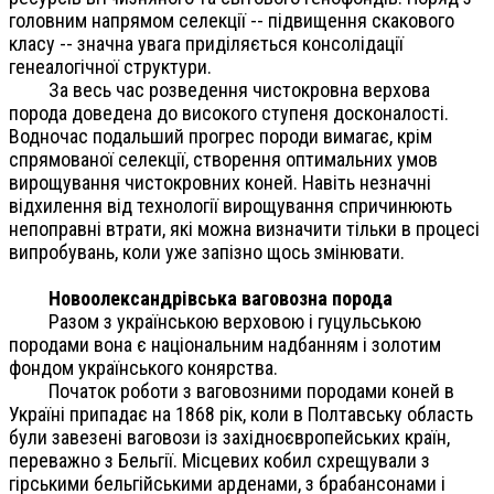
головним напрямом селекції -- підвищення скакового
класу -- значна увага приділяється консолідації
генеалогічної структури.
За весь час розведення чистокровна верхова
порода доведена до високого ступеня досконалості.
Водночас подальший прогрес породи вимагає, крім
спрямованої селекції, створення оптимальних умов
вирощування чистокровних коней. Навіть незначні
відхилення від технології вирощування спричинюють
непоправні втрати, які можна визначити тільки в процесі
випробувань, коли уже запізно щось змінювати.
Новоолександрівська ваговозна порода
Разом з українською верховою і гуцульською
породами вона є національним надбанням і золотим
фондом українського конярства.
Початок роботи з ваговозними породами коней в
Україні припадає на 1868 рік, коли в Полтавську область
були завезені ваговози із західноєвропейських країн,
переважно з Бельгії. Місцевих кобил схрещували з
гірськими бельгійськими арденами, з брабансонами і