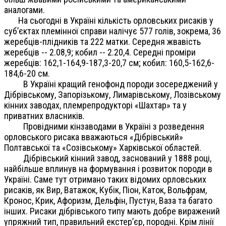
аналогами.
На сьогодні в Україні кількість орловських рисаків у
суб’єктах племінної справи налічує 577 голів, зокрема, 36
жеребців-плідників та 222 матки. Середня жвавість
жеребців -- 2.08,9; кобил -- 2.20,4. Середні проміри
жеребців: 162,1-164,9-187,3-20,7 см; кобил: 160,5-162,6-
184,6-20 см.
В Україні кращий генофонд породи зосереджений у
Дібрівському, Запорізькому, Лимарівському, Лозівському
кінних заводах, племрепродукторі «Шахтар» та у
приватних власників.
Провідними кінзаводами в Україні з розведення
орловського рисака вважаються «Дібрівський»
Полтавської та «Созівському» Харківської областей.
Дібрівський кінний завод, заснований у 1888 році,
найбільше вплинув на формування і розвиток породи в
Україні. Саме тут отримано таких відомих орловських
рисаків, як Вир, Ватажок, Кубік, Піон, Каток, Вольфрам,
Кронос, Крик, Афоризм, Дельфін, Пустун, Ваза та багато
інших. Рисаки дібрівського типу мають добре виражений
упряжний тип, правильний екстер’єр, породні. Крім лінії