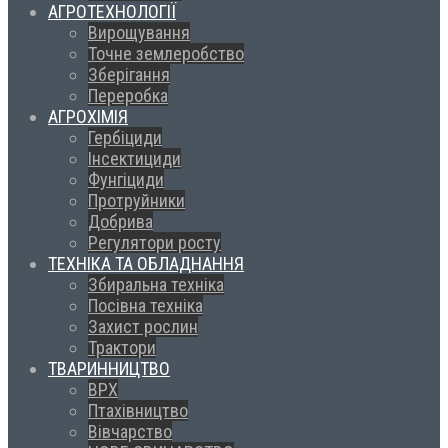
АГРОТЕХНОЛОГІЇ
Вирощування
Точне землеробство
Зберігання
Переробка
АГРОХІМІЯ
Гербіциди
Інсектициди
Фунгіциди
Протруйники
Добрива
Регулятори росту
ТЕХНІКА ТА ОБЛАДНАННЯ
Збиральна техніка
Посівна техніка
Захист рослин
Трактори
ТВАРИННИЦТВО
ВРХ
Птахівництво
Вівчарство