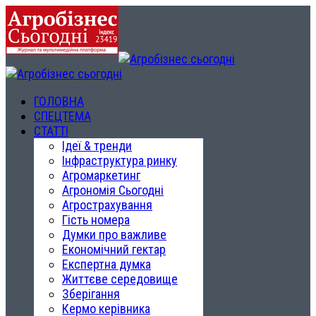
ГОЛОВНА
СПЕЦТЕМА
СТАТТІ
Ідеї & тренди
Інфраструктура ринку
Агромаркетинг
Агрономія Сьогодні
Агрострахування
Гість номера
Думки про важливе
Економічний гектар
Експертна думка
Життєве середовище
Зберігання
Кермо керівника