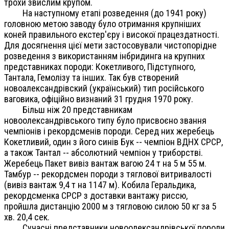
трохи звислим крупом.
На наступному етапі розведення (до 1941 року)
головною метою заводу було отримання крупніших
коней правильного екстер'єру і високої працездатності.
Для досягнення цієї мети застосовували чистопорідне
розведення з використанням інбридинга на крупних
представниках породи: Кокетливого, Підступного,
Тантала, Гемолізу та інших. Так був створений
новоалександрівский (український) тип російського
ваговика, офіційно визнаний 31 грудня 1970 року.
Більш ніж 20 представникам
новоолександрівського типу було присвоєно звання
чемпіонів і рекордсменів породи. Серед них жеребець
Кокетливий, один з його синів Бук -- чемпіон ВДНХ СРСР,
а також Тантал -- абсолютний чемпіон у триборстві.
Жеребець Пакет вивіз вантаж вагою 24 т на 5 м 55 м.
Тамбур -- рекордсмен породи з тяглової витривалості
(вивіз вантаж 9,4 т на 1147 м). Кобила Геральдика,
рекордсменка СРСР з доставки вантажу риссю,
пройшла дистанцію 2000 м з тягловою силою 50 кг за 5
хв. 20,4 сек.
Сучасні представники новоолександрівської породи