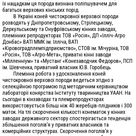
їх нащадкам ця порода визнана поліпшувачем для
багатьох верхових кінських порід.
В Україні коней чистокровної верхової породи
розводять у Дніпропетровському, Стрілецькому,
Деркульському та Онуфріївському кінних заводах,
племінних репродукторах ТОВ «Росія», ДП «Ілліч-Агро
Донбас» ВАТІ ММК ім. Ілліча, ВАТІ
«Кіровоградплемпідприємство», СТОВ ім. Мічуріна, ТОВ
«Росія», ТОВ «Агро-Мета», приватні кінні заводи
«Мілленніум» та «Мустанг «Конезаводчик Федоров», ПСП
ім. Шевченка, приватний власник Ю.В. Горобець.
Племінна робота з удосконалення коней
чистокровної верхової породи ведеться згідно з
селекційною програмою під методичним керівництвом
лабораторії конярства Інституту тваринництва УААН. На
сьогодні в кінзаводах та племрепродукторах
використовується більш ніж 40 жеребців-плідників і 300
маток. На тлі скорочення кількості конематок у кінних
заводах державного сектору спостерігається тенденція
збільшення поголів’я у приватних власників та
комерційних структурах. Скорочення поголів’я у