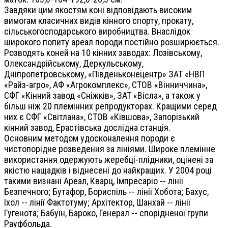
Завдяки цим якостям коні відповідають високим
вимогам класичних видів кінного спорту, прокату,
сільськогосподарського виробництва. Внаслідок
широкого попиту ареал породи постійно розширюється.
Розводять коней на 10 кінних заводах: Лозівському,
Олександрійському, Деркульському,
Дніпропетровському, «Південьконецентр» ЗАТ «НВП
«Райз-агро», АФ «Агрокомплекс», СТОВ «Вінниччина»,
СФГ «Кінний завод «Сніжків», ЗАТ «Вісла», а також у
більш ніж 20 племінних репродукторах. Кращими серед
них є СФГ «Світлана», СТОВ «Ківшова», Запорізький
кінний завод, Ерастівська дослідна станція.
Основним методом удосконалення породи є
чистопорідне розведення за лініями. Широке племінне
використання одержують жеребці-плідники, оцінені за
якістю нащадків і віднесені до найкращих. У 2004 році
такими визнані Ареал, Кварц, Імпресаріо -- лінії
Безпечного; Бутафор, Бориспіль -- лінії Хобота; Бахус,
Іхол -- лінії Фактотуму; Архітектор, Шанхай -- лінії
Гугенота; Бабуїн, Бароко, Генерал -- спорідненої групи
Рауфбольда.