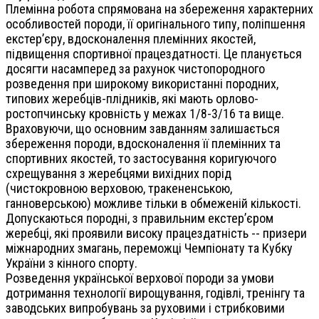
Племінна робота спрямована на збереження характерних
особливостей породи, її оригінального типу, поліпшення
екстер’єру, вдосконалення племінних якостей,
підвищення спортивної працездатності. Це планується
досягти насамперед за рахунок чистопородного
розведення при широкому використанні породних,
типових жеребців-плідників, які мають орлово-
ростопчинську кровність у межах 1/8-3/16 та вище.
Враховуючи, що основним завданням залишається
збереження породи, вдосконалення її племінних та
спортивних якостей, то застосування коригуючого
схрещування з жеребцями вихідних порід
(чистокровною верховою, тракененською,
ганноверською) можливе тільки в обмеженій кількості.
Допускаються породні, з правильним екстер’єром
жеребці, які проявили високу працездатність -- призери
міжнародних змагань, переможці Чемпіонату та Кубку
України з кінного спорту.
Розведення української верхової породи за умови
дотримання технології вирощування, годівлі, тренінгу та
заводських випробувань за руховими і стрибковими