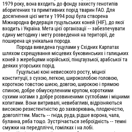
1979 року, вона входить до фонду захисту генотипів
аборигенних та примітивних порід тварин FAO. Для
досягнення цієї мети у 1994 році була створена
Міжнародна федерація гуцульських коней (HIF), до якої
входить і Україна. Мета цієї організації -- забезпечувати
єдину методику і мету розведення на території, де
поширена ця унікальна порода.
Порода виведена гуцулами у Східних Карпатах
шляхом схрещування місцевих буковинських і галицьких
коней з жеребцями норійської, пінцгаузької, арабської та
деяких угорських порід.
Гуцульські коні невисокого росту, міцної
конституції, з сухою, легкою, широколобою головою,
короткою товстою шиєю, довгою, широкою і прямою
спиною, добре обмускуленним крупом, короткими
сухими ногами з добре розвиненими суглобами і міцними
копитами. Вони витривалі, невибагливі, відрізняються
високою резистентністю до захворювань, плодючістю,
довголіттям. Масть -- гніда, руда, рідше ворона, чала,
буланна, ряба тощо. Зустрічається зеброїдність -- темні
смужки на передпліччі, гомілках і на лобі.