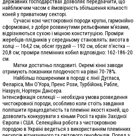
державних господарствах дозволяє передбачити, що
найближчим часом є ймовірність збільшення кількості
коней у приватному секторі.
Сучасні коні чистокровної породи крупні, гармонійно
сформовані, з добре розвинутими рельєфними м’язами,
відрізняються сухою і міцною конституцією. Проміри
жеребців-плідників у середньому становлять: висота в
холці -- 164,2 см, обсяг грудей -- 192 см, обсяг п’ястка --
20,8 см; проміри племінних кобил відповідно: 162-186-20
см.
Матки достатньо плодовиті. Окремі кінні заводи
отримують показники плодючості на рівні 70-78%.
Найбільш поширеними в породі є лінії Дугласа,
Феларіса, Мін О’Уора, Пренс Рози, Турбійона, Рабле,
Назрулі, Нортерн Дансера.
Інтенсифікація селекції -- необхідна умова розведення
чистокровної породи, особливо коли стоїть завдання
поліпшити працездатність та племінні якості коней, що
дозволить конкурувати з кіньми Росії та країн Західної
Європи і США. Селекційна робота з чистокровною
породою в Україні ведеться з використанням племінних
ресурсів вітчизняного та світового генофондів. Поряд з