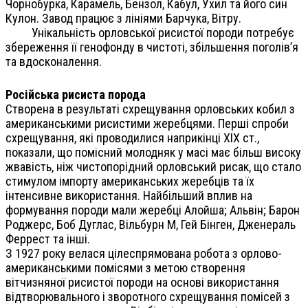
Чорнобурка, Карамель, Бензол, Кабул, Ухил та його син
Кулон. Завод працює з лініями Барчука, Вітру.
Унікальність орловської рисистої породи потребує
збереження її генофонду в чистоті, збільшення поголів’я
та вдосконалення.
Російська рисиста порода
Створена в результаті схрещування орловських кобил з
американськими рисистими жеребцями. Перші спроби
схрещування, які проводилися наприкінці ХІХ ст.,
показали, що помісний молодняк у масі має більш високу
жвавість, ніж чистопорідний орловський рисак, що стало
стимулом імпорту американських жеребців та їх
інтенсивне використання. Найбільший вплив на
формування породи мали жеребці Алойша; Альвін; Барон
Роджерс, Боб Дуглас, Вільбурн М, Гей Бінген, Дженераль
Феррест та інші.
З 1927 року велася цілеспрямована робота з орлово-
американськими помісями з метою створення
вітчизняної рисистої породи на основі використання
відтворювального і зворотного схрещування помісей з