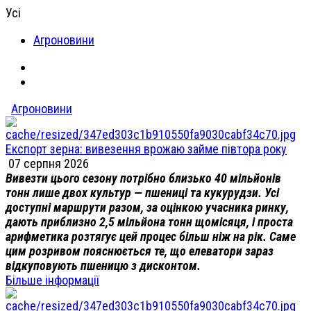
Усі
Агроновини
Агроновини
Експорт зерна: вивезення врожаю займе півтора року
07 серпня 2026
Вивезти цього сезону потрібно близько 40 мільйонів
тонн лише двох культур — пшениці та кукурудзи. Усі
доступні маршрути разом, за оцінкою учасника ринку,
дають приблизно 2,5 мільйона тонн щомісяця, і проста
арифметика розтягує цей процес більш ніж на рік. Саме
цим розривом пояснюється те, що елеватори зараз
відкуповують пшеницю з дисконтом.
Більше інформації