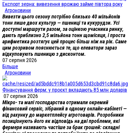
Експорт зерна: вивезення врожаю займе півтора року
Агроновини
Вивезти цього сезону потрібно близько 40 мільйонів
тонн лише двох культур — пшениці та кукурудзи. Усі
доступні маршрути разом, за оцінкою учасника ринку,
дають приблизно 2,5 мільйона тонн щомісяця, і проста
арифметика розтягує цей процес більш ніж на рік. Саме
цим розривом пояснюється те, що елеватори зараз
відкуповують пшеницю з дисконтом.
07 серпня 2026
Більше
Агроновини
Фінансування ферм: у проєкт вкладають 85 млн доларів
07 серпня 2026
Мікро- та малі господарства отримали окремий
фінансовий сервіс, зібраний в одному онлайн-кабінеті —
від рахунку до маркетплейсу агротоварів. Розробники
позиціонують його як відповідь на дві проблеми, які
фермери називають частіше за брак грошей: складні