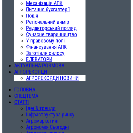
Механізація АПК
Питання бухгалтерії
Подія
Регіональний вимір
Редакторський погляд
Сучасне тваринництво
У правовому полі
Фінансування АПК
Заготівля силосу
ЕЛЕВАТОРИ
АКТУАЛЬНА РОЗМОВА
АГРОРЕКОРДИ
АГРОРЕКОРДИ НОВИНИ
ГОЛОВНА
СПЕЦТЕМА
СТАТТІ
Ідеї & тренди
Інфраструктура ринку
Агромаркетинг
Агрономія Сьогодні