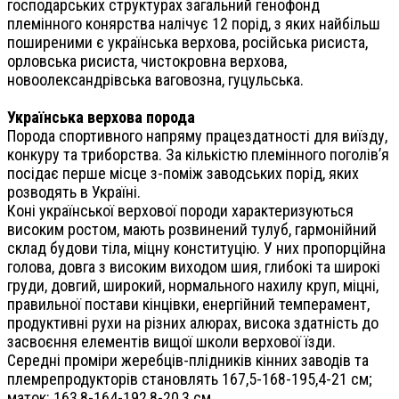
господарських структурах загальний генофонд
племінного конярства налічує 12 порід, з яких найбільш
поширеними є українська верхова, російська рисиста,
орловська рисиста, чистокровна верхова,
новоолександрівська ваговозна, гуцульська.
Українська верхова порода
Порода спортивного напряму працездатності для виїзду,
конкуру та триборства. За кількістю племінного поголів’я
посідає перше місце з-поміж заводських порід, яких
розводять в Україні.
Коні української верхової породи характеризуються
високим ростом, мають розвинений тулуб, гармонійний
склад будови тіла, міцну конституцію. У них пропорційна
голова, довга з високим виходом шия, глибокі та широкі
груди, довгий, широкий, нормального нахилу круп, міцні,
правильної постави кінцівки, енергійний темперамент,
продуктивні рухи на різних алюрах, висока здатність до
засвоєння елементів вищої школи верхової їзди.
Середні проміри жеребців-плідників кінних заводів та
племрепродукторів становлять 167,5-168-195,4-21 см;
маток: 163,8-164-192,8-20,3 см.