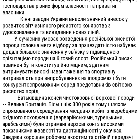
господарства різних форм власності та приватні
власники.
Кінні заводи України внесли значний внесок у
розвиток вітчизняного рисистого конярства з
удосконалення та виведення нових ліній.
У сучасних умовах розведення російської рисистої
породи головна мета відбору за працездатністю набуває
дедалі більшого значення у зв’язку з підвищеною
орієнтацією породи на біговий спорт. Російський рисак
повинен бути конституційно міцним, здатним
витримувати високі навантаження та спортивну
витривалість при випробуваннях на іподромах і бути
конкурентоспроможним серед представників світових
рисистих порід.
Батьківщина коней чистокровної верхової породи
-- Велика Британія. Більш ніж 300 років тому шляхом
спрямованого схрещування місцевих кобил з жеребцями
східного походження (варварійськими, турецькими,
арабськими) були отримані верхові коні з високими
показниками жвавості та дистанційності у скачках.
Завдяки хорошим робочим якостям та стійкій передачі