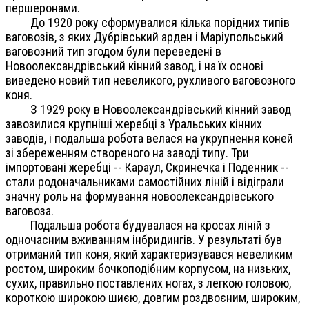
першеронами.
До 1920 року сформувалися кілька порідних типів
ваговозів, з яких Дубрівський арден і Маріупольський
ваговозний тип згодом були переведені в
Новоолександрівський кінний завод, і на їх основі
виведено новий тип невеликого, рухливого ваговозного
коня.
З 1929 року в Новоолександрівський кінний завод
завозилися крупніші жеребці з Уральських кінних
заводів, і подальша робота велася на укрупнення коней
зі збереженням створеного на заводі типу. Три
імпортовані жеребці -- Караул, Скринечка і Поденник --
стали родоначальниками самостійних ліній і відіграли
значну роль на формування новоолександрівського
ваговоза.
Подальша робота будувалася на кросах ліній з
одночасним вживанням інбридингів. У результаті був
отриманий тип коня, який характеризувався невеликим
ростом, широким бочкоподібним корпусом, на низьких,
сухих, правильно поставлених ногах, з легкою головою,
короткою широкою шиєю, довгим роздвоєним, широким,