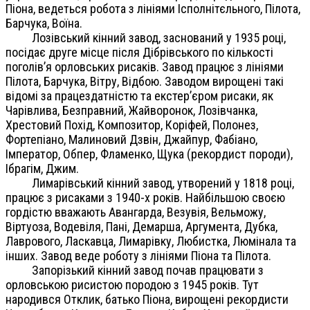
Піона, ведеться робота з лініями Ісполнітєльного, Пілота,
Барчука, Воїна.
Лозівський кінний завод, заснований у 1935 році,
посідає друге місце після Дібрівського по кількості
поголів’я орловських рисаків. Завод працює з лініями
Пілота, Барчука, Вітру, Відбою. Заводом вирощені такі
відомі за працездатністю та екстер’єром рисаки, як
Чарівлива, Безправний, Жайворонок, Лозівчанка,
Хрестовий Похід, Композитор, Коріфей, Полонез,
Фортепіано, Малиновий Дзвін, Джайпур, Фабіано,
Імператор, Обпер, Фламенко, Щука (рекордист породи),
Ібрагім, Джим.
Лимарівський кінний завод, утворений у 1818 році,
працює з рисаками з 1940-х років. Найбільшою своєю
гордістю вважають Авангарда, Везувія, Вельможу,
Віртуоза, Водевіля, Пані, Демарша, Аргумента, Дубка,
Лаврового, Ласкавца, Лимарівку, Любистка, Люмінала та
інших. Завод веде роботу з лініями Піона та Пілота.
Запорізький кінний завод почав працювати з
орловською рисистою породою з 1945 років. Тут
народився Отклик, батько Піона, вирощені рекордисти