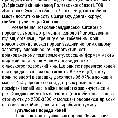
Дубрівський кінний завод Полтавської області, ТОВ
«Вікторія» Сумської області. Як жеребці, так і кобили
мають достатню висоту в загривку, довгий корпус,
глибокі груди і міцний кістяк.
Розведення новоолександрівської ваговозної
породи за умови дотримання технологій вирощування,
годівлі, організації тренінгу є рентабельним. Коні
новоолександрівської породи завдяки непримхливому
характеру, високій робочій продуктивності,
врівноваженому темпераменту, хорошим формам мають
широкий попит у племінному розведенні як
сільськогосподарський кінь. Ще однією перевагою коней
цієї породи є їхня скоростиглість. Вже у віці 1,5 року
вони по висоті в загривку досягають 96-97%, а по живій
масі -- 75% дорослого коня; до трьох років по всіх
промірах і живій масі майже повністю закінчують свій
ріст. Завдяки високій молочності (від кобил за лактацію
отримують до 2500-3000 кг молока) новоолександрівські
ваговози постійно цікавлять виробників кумису.
Гуцульська порода коней
Це незалежна та унікальна порода. Починаючи з