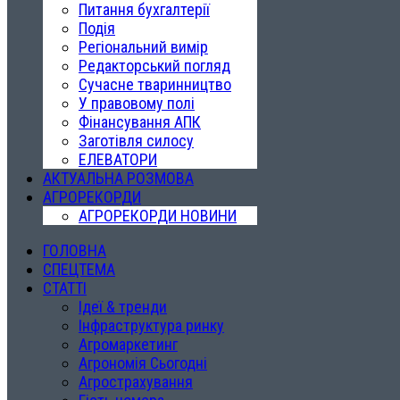
Питання бухгалтерії
Подія
Регіональний вимір
Редакторський погляд
Сучасне тваринництво
У правовому полі
Фінансування АПК
Заготівля силосу
ЕЛЕВАТОРИ
АКТУАЛЬНА РОЗМОВА
АГРОРЕКОРДИ
АГРОРЕКОРДИ НОВИНИ
ГОЛОВНА
СПЕЦТЕМА
СТАТТІ
Ідеї & тренди
Інфраструктура ринку
Агромаркетинг
Агрономія Сьогодні
Агрострахування