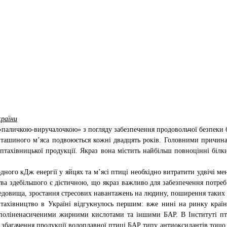
країни
 «паличкою-виручалочкою» з погляду забезпечення продовольчої безпеки б
а пташиного м’яса подвоюється кожні двадцять років. Головними причин
ті птахівницької продукції. Якраз вона містить найбільш повноцінні біл
дного кДж енергії у яйцях та м’ясі птиці необхідно витратити удвічі м
а здебільшого є дієтичною, що якраз важливо для забезпечення потреб 
едовища, зростання стресових навантажень на людину, поширення таких
птахівництво в Україні відгукнулось першим: вже нині на ринку краї
не поліненасиченими жирними кислотами та іншими БАР. В Інституті 
збагачення продукції водоплавної птиці БАР типу антиоксидантів тощо. 