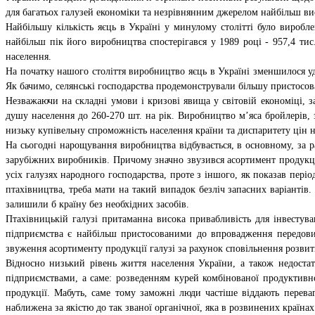
для багатьох галузей економіки та незрівнянним джерелом найбільш в
Найбільшу кількість яєць в Україні у минулому столітті було виробл
найбільш пік його виробництва спостерігався у 1989 році - 957,4 тис
населення.
На початку нашого століття виробництво яєць в Україні зменшилося уд
Як бачимо, селянські господарства продемонстрували більшу пристосовані
Незважаючи на складні умови і кризові явища у світовій економіці, 
душу населення до 260-270 шт. на рік. Виробництво м’яса бройлерів,
низьку купівельну спроможність населення країни та диспаритету цін 
На сьогодні нарощування виробництва відбувається, в основному, за р
зарубіжних виробників. Причому значно звузився асортимент продукції
усіх галузях народного господарства, проте з іншого, як показав пер
птахівництва, треба мати на такий випадок безліч запасних варіантів. 
залишили б країну без необхідних засобів.
Птахівницькій галузі притаманна висока привабливість для інвестува
підприємства є найбільш пристосованими до впровадження передових
звуження асортименту продукції галузі за рахунок сповільнення розвитк
Відносно низький рівень життя населення України, а також недостат
підприємствами, а саме: розведенням курей комбінованої продуктивнос
продукції. Мабуть, саме тому заможні люди частіше віддають перев
наближена за якістю до так званої органічної, яка в розвинених країна