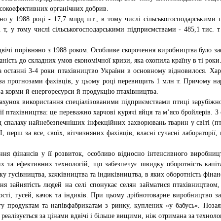
исокоефективних органічних добрив.
ено у 1988 році - 17,7 млрд шт., в тому числі сільськогосподарськими 
. т, у тому числі сільськогосподарськими підприємствами - 485,1 тис. 
вічі порівняно з 1988 роком. Особливе скорочення виробництва було заф
сть до складних умов економічної кризи, яка охопила країну в ті роки. Н
за останні 3-4 роки птахівництво України в основному відновилося. Ха
 за прогнозами фахівців, у цьому році перевищить 1 млн т. Причому нар
на корми й енергоресурси й продукцію птахівництва.
ахунок використання спеціалізованими підприємствами птиці зарубіжної
 птахівництва: це переважно харчові курячі яйця та м’ясо бройлерів. З
іод спалаху найнебезпечніших інфекційних захворювань тварин у світі (п
І, перш за все, своїх, вітчизняних фахівців, власні сучасні лабораторії,
ння фінансів у її розвиток, особливо відносно інтенсивного виробниц
 та ефективних технологій, що забезпечує швидку оборотність капіт
у гусівництва, качківництва та індиківництва, в яких оборотність фінан
ня зайнятість людей на селі спонукає селян займатися птахівництвом
ті, гусей, качок та індиків. При цьому дрібнотоварне виробництво заб
агу продуктам та напівфабрикатам з ринку, куплених «у бабусь». Поза
х реалізується за цінами вдвічі і більше вищими, ніж отримана за технол