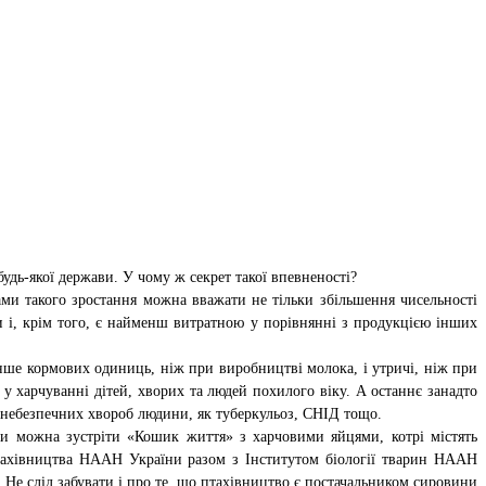
удь-якої держави. У чому ж секрет такої впевненості?
ами такого зростання можна вважати не тільки збільшення чисельності
ки і, крім того, є найменш витратною у порівнянні з продукцією інших
енше кормових одиниць, ніж при виробництві молока, і утричі, ніж при
у харчуванні дітей, хворих та людей похилого віку. А останнє занадто
 небезпечних хвороб людини, як туберкульоз, СНІД тощо.
ни можна зустріти «Кошик життя» з харчовими яйцями, котрі містять
птахівництва НААН України разом з Інститутом біології тварин НААН
Не слід забувати і про те, що птахівництво є постачальником сировини