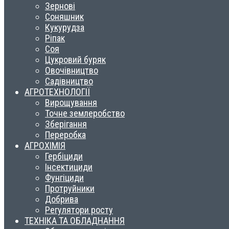
Зернові
Соняшник
Кукурудза
Ріпак
Соя
Цукровий буряк
Овочівництво
Садівництво
АГРОТЕХНОЛОГІЇ
Вирощування
Точне землеробство
Зберігання
Переробка
АГРОХІМІЯ
Гербіциди
Інсектициди
Фунгіциди
Протруйники
Добрива
Регулятори росту
ТЕХНІКА ТА ОБЛАДНАННЯ