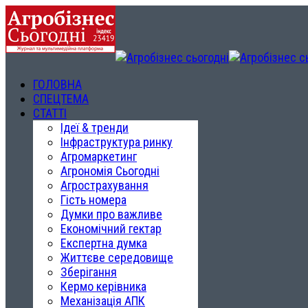
ГОЛОВНА
СПЕЦТЕМА
СТАТТІ
Ідеї & тренди
Інфраструктура ринку
Агромаркетинг
Агрономія Сьогодні
Агрострахування
Гість номера
Думки про важливе
Економічний гектар
Експертна думка
Життєве середовище
Зберігання
Кермо керівника
Механізація АПК