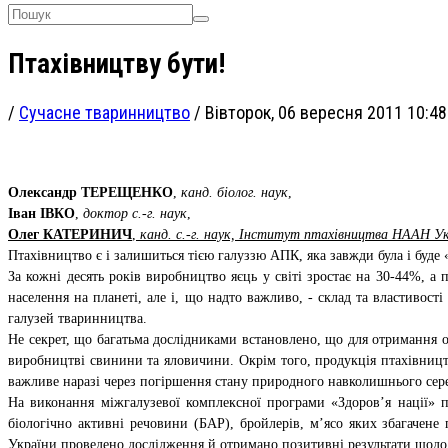
Птахівництву бути!
/
Сучасне тваринництво
/
Вівторок, 06 вересня 2011 10:48
Олександр ТЕРЕЩЕНКО
,
канд. біолог. наук
,
Іван ІВКО
,
доктор с.-г. наук
,
Олег КАТЕРИНИЧ
,
канд. с.-г. наук, Інститут птахівництва НААН У
Птахівництво є і залишиться тією галуззю АПК, яка завжди була і буде
За кожні десять років виробництво яєць у світі зростає на 30-44%, 
населення на планеті, але і, що надто важливо, - склад та властивос
галузей тваринництва.
Не секрет, що багатьма дослідниками встановлено, що для отримання о
виробництві свинини та яловичини. Окрім того, продукція птахівництв
важливе наразі через погіршення стану природного навколишнього сер
На виконання міжгалузевої комплексної програми «Здоров’я нації» 
біологічно активні речовини (БАР), бройлерів, м’ясо яких збагаче
України проведено дослідження й отримано позитивні результати щодо 