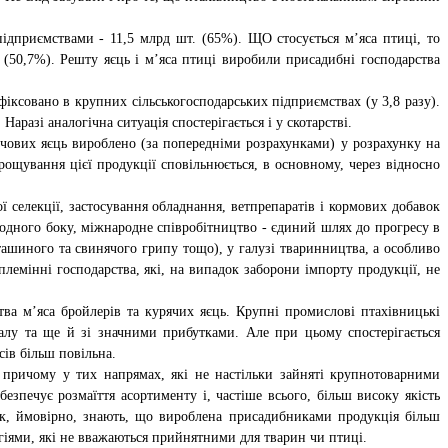
підприємствами - 11,5 млрд шт. (65%). ЩО стосується м’яса птиці, то
т (50,7%). Решту яєць і м’яса птиці виробили присадибні господарства
іксовано в крупних сільськогосподарських підприємствах (у 3,8 разу).
аразі аналогічна ситуація спостерігається і у скотарстві.
рчових яєць вироблено (за попередніми розрахунками) у розрахунку на
ощування цієї продукції сповільнюється, в основному, через відносно
 селекції, застосування обладнання, ветпрепаратів і кормових добавок
 одного боку, міжнародне співробітництво - єдиний шлях до прогресу в
ташиного та свинячого грипу тощо), у галузі тваринництва, а особливо
 племінні господарства, які, на випадок заборони імпорту продукції, не
тва м’яса бройлерів та курячих яєць. Крупні промислові птахівницькі
алу та ще й зі значними прибутками. Але при цьому спостерігається
сів більш повільна.
, причому у тих напрямах, які не настільки зайняті крупнотоварними
езпечує розмаїття асортименту і, частіше всього, більш високу якість
як, ймовірно, знають, що вироблена присадибниками продукція більш
огіями, які не вважаються прийнятними для тварин чи птиці.