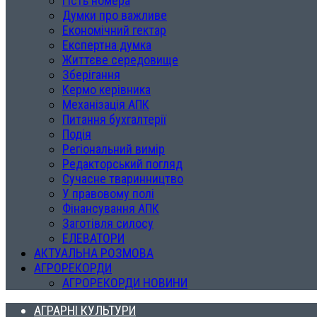
Гість номера
Думки про важливе
Економічний гектар
Експертна думка
Життєве середовище
Зберігання
Кермо керівника
Механізація АПК
Питання бухгалтерії
Подія
Регіональний вимір
Редакторський погляд
Сучасне тваринництво
У правовому полі
Фінансування АПК
Заготівля силосу
ЕЛЕВАТОРИ
АКТУАЛЬНА РОЗМОВА
АГРОРЕКОРДИ
АГРОРЕКОРДИ НОВИНИ
АГРАРНІ КУЛЬТУРИ