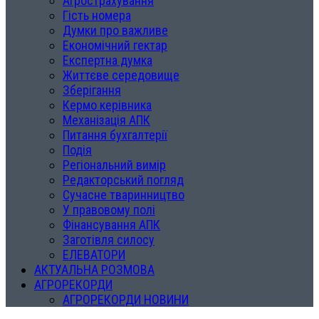
Агрострахування
Гість номера
Думки про важливе
Економічний гектар
Експертна думка
Життєве середовище
Зберігання
Кермо керівника
Механізація АПК
Питання бухгалтерії
Подія
Регіональний вимір
Редакторський погляд
Сучасне тваринництво
У правовому полі
Фінансування АПК
Заготівля силосу
ЕЛЕВАТОРИ
АКТУАЛЬНА РОЗМОВА
АГРОРЕКОРДИ
АГРОРЕКОРДИ НОВИНИ