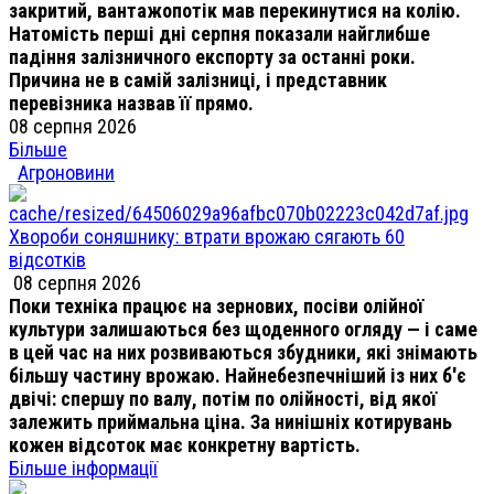
закритий, вантажопотік мав перекинутися на колію.
Натомість перші дні серпня показали найглибше
падіння залізничного експорту за останні роки.
Причина не в самій залізниці, і представник
перевізника назвав її прямо.
08 серпня 2026
Більше
Агроновини
Хвороби соняшнику: втрати врожаю сягають 60
відсотків
08 серпня 2026
Поки техніка працює на зернових, посіви олійної
культури залишаються без щоденного огляду — і саме
в цей час на них розвиваються збудники, які знімають
більшу частину врожаю. Найнебезпечніший із них б'є
двічі: спершу по валу, потім по олійності, від якої
залежить приймальна ціна. За нинішніх котирувань
кожен відсоток має конкретну вартість.
Більше інформації