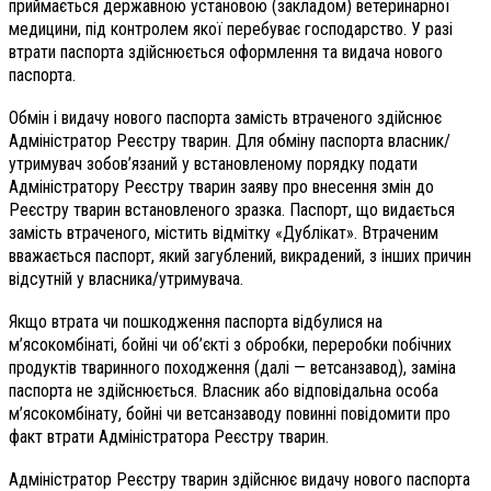
приймається державною установою (закладом) ветеринарної
медицини, під контролем якої перебуває господарство. У разі
втрати паспорта здійснюється оформлення та видача нового
паспорта.
Обмін і видачу нового паспорта замість втраченого здійснює
Адміністратор Реєстру тварин. Для обміну паспорта власник/
утримувач зобов’язаний у встановленому порядку подати
Адміністратору Реєстру тварин заяву про внесення змін до
Реєстру тварин встановленого зразка. Паспорт, що видається
замість втраченого, містить відмітку «Дублікат». Втраченим
вважається паспорт, який загублений, викрадений, з інших причин
відсутній у власника/утримувача.
Якщо втрата чи пошкодження паспорта відбулися на
м’ясокомбінаті, бойні чи об’єкті з обробки, переробки побічних
продуктів тваринного походження (далі — ветсанзавод), заміна
паспорта не здійснюється. Власник або відповідальна особа
м’ясокомбінату, бойні чи ветсанзаводу повинні повідомити про
факт втрати Адміністратора Реєстру тварин.
Адміністратор Реєстру тварин здійснює видачу нового паспорта