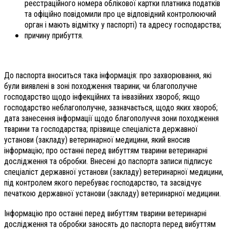
реєстраційного номера облікової картки платника податків
та офіційно повідомили про це відповідний контролюючий
орган і мають відмітку у паспорті) та адресу господарства;
причину прибуття.
До паспорта вноситься така інформація: про захворювання, які
були виявлені в зоні походження тварини; чи благополучне
господарство щодо інфекційних та інвазійних хвороб; якщо
господарство неблагополучне, зазначається, щодо яких хвороб;
дата занесення інформації щодо благополуччя зони походження
тварини та господарства; прізвище спеціаліста державної
установи (закладу) ветеринарної медицини, який вносив
інформацію; про останні перед вибуттям тварини ветеринарні
дослідження та обробки. Внесені до паспорта записи підписує
спеціаліст державної установи (закладу) ветеринарної медицини,
під контролем якого перебуває господарство, та засвідчує
печаткою державної установи (закладу) ветеринарної медицини.
Інформацію про останні перед вибуттям тварини ветеринарні
дослідження та обробки заносять до паспорта перед вибуттям