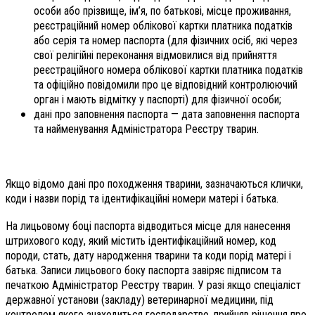
особи або прізвище, ім’я, по батькові, місце проживання,
реєстраційний номер облікової картки платника податків
або серія та номер паспорта (для фізичних осіб, які через
свої релігійні переконання відмовилися від прийняття
реєстраційного номера облікової картки платника податків
та офіційно повідомили про це відповідний контролюючий
орган і мають відмітку у паспорті) для фізичної особи;
дані про заповнення паспорта — дата заповнення паспорта
та найменування Адміністратора Реєстру тварин.
Якщо відомо дані про походження тварини, зазначаються клички,
коди і назви порід та ідентифікаційні номери матері і батька.
На лицьовому боці паспорта відводиться місце для нанесення
штрихового коду, який містить ідентифікаційний номер, код
породи, стать, дату народження тварини та коди порід матері і
батька. Записи лицьового боку паспорта завіряє підписом та
печаткою Адміністратор Реєстру тварин. У разі якщо спеціаліст
державної установи (закладу) ветеринарної медицини, під
контролем якого знаходиться господарство, прийняв рішення про