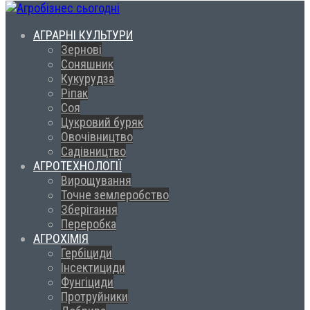
АГРАРНІ КУЛЬТУРИ
Зернові
Соняшник
Кукурудза
Ріпак
Соя
Цукровий буряк
Овочівництво
Садівництво
АГРОТЕХНОЛОГІЇ
Вирощування
Точне землеробство
Зберігання
Переробка
АГРОХІМІЯ
Гербіциди
Інсектициди
Фунгіциди
Протруйники