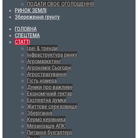
ПОДАТИ СВОЄ ОГОЛОШЕННЯ
РИНОК ЗЕМЛІ
Збереження грунту
ГОЛОВНА
СПЕЦТЕМА
СТАТТІ
Ідеї & тренди
Інфраструктура ринку
Агромаркетинг
Агрономія Сьогодні
Агрострахування
Гість номера
Думки про важливе
Економічний гектар
Експертна думка
Життєве середовище
Зберігання
Кермо керівника
Механізація АПК
Питання бухгалтерії