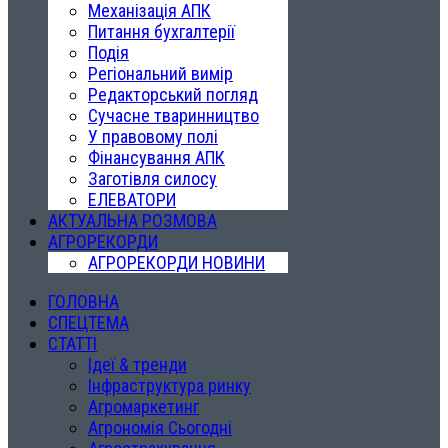
Механізація АПК
Питання бухгалтерії
Подія
Регіональний вимір
Редакторський погляд
Сучасне тваринництво
У правовому полі
Фінансування АПК
Заготівля силосу
ЕЛЕВАТОРИ
АКТУАЛЬНА РОЗМОВА
АГРОРЕКОРДИ
АГРОРЕКОРДИ НОВИНИ
ГОЛОВНА
СПЕЦТЕМА
СТАТТІ
Ідеї & тренди
Інфраструктура ринку
Агромаркетинг
Агрономія Сьогодні