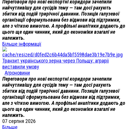
Переговори про нові експортні коридори зачепили
найчутливішу для сусідів тему — там досі рахують
збитки від подій трирічної давнини. Позиція галузевої
організації сформульована без відмови від підтримки,
але з чіткою вимогою. А профільні аналітики додають до
цього ще один чинник, який до економіки взагалі не
належить.
Більше інформації
Транзит українського зерна через Польщу: аграрії
виставили умову
Агроновини
Переговори про нові експортні коридори зачепили
найчутливішу для сусідів тему — там досі рахують
збитки від подій трирічної давнини. Позиція галузевої
організації сформульована без відмови від підтримки,
але з чіткою вимогою. А профільні аналітики додають до
цього ще один чинник, який до економіки взагалі не
належить.
07 серпня 2026
Більше