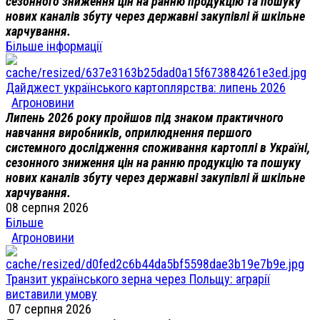
сезонного зниження цін на ранню продукцію та пошуку
нових каналів збуту через державні закупівлі й шкільне
харчування.
Більше інформації
Дайджест українського картоплярства: липень 2026
Агроновини
Липень 2026 року пройшов під знаком практичного
навчання виробників, оприлюднення першого
системного дослідження споживання картоплі в Україні,
сезонного зниження цін на ранню продукцію та пошуку
нових каналів збуту через державні закупівлі й шкільне
харчування.
08 серпня 2026
Більше
Агроновини
Транзит українського зерна через Польщу: аграрії
виставили умову
07 серпня 2026