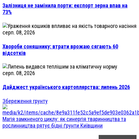
Залізниця не замінила порти: експорт зерна впав на
73%
серп. 08, 2026
Хвороби соняшнику: втрати врожаю сягають 60
відсотків
серп. 08, 2026
Дайджест українського картоплярства: липень 2026
Збереження грунту
Магія замкненого циклу: як синергія тваринництва та
рослинництва рятує бідні ґрунти Київщини