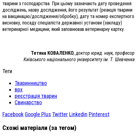
тварини з господарства. При цьому зазначають дату проведення
досліджень, назву дослідження, його результат (реакція тварини
на вакцинацію/дослідження/обробку), дату та номер експертного
висновку, посаду спеціаліста державної установи (закладу)
ветеринарної медицини, який заповнював ветеринарну картку.
Тетяна КОВАЛЕНКО
,
доктор юрид. наук, професор
Київського національного університету ім. Т. Шевченка
Теги
Тваринництво
врх
реєстрація тварин
Свинарство
Facebook
Google Plus
Twitter
Linkedin
Pinterest
Схожі матеріали (за тегом)