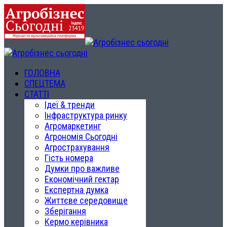
ГОЛОВНА
СПЕЦТЕМА
СТАТТІ
Ідеї & тренди
Інфраструктура ринку
Агромаркетинг
Агрономія Сьогодні
Агрострахування
Гість номера
Думки про важливе
Економічний гектар
Експертна думка
Життєве середовище
Зберігання
Кермо керівника