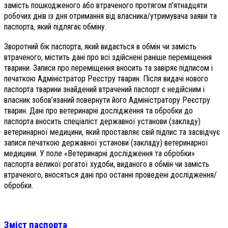
замість пошкодженого або втраченого протягом п’ятнадцяти
робочих днів із дня отримання від власника/утримувача заяви та
паспорта, який підлягає обміну.
Зворотний бік паспорта, який видається в обмін чи замість
втраченого, містить дані про всі здійснені раніше переміщення
тварини. Записи про переміщення вносить та завіряє підписом і
печаткою Адміністратор Реєстру тварин. Після видачі нового
паспорта тварини знайдений втрачений паспорт є недійсним і
власник зобов’язаний повернути його Адміністратору Реєстру
тварин. Дані про ветеринарні дослідження та обробки до
паспорта вносить спеціаліст державної установи (закладу)
ветеринарної медицини, який проставляє свій підпис та засвідчує
записи печаткою державної установи (закладу) ветеринарної
медицини. У поле «Ветеринарні дослідження та обробки»
паспорта великої рогатої худоби, виданого в обмін чи замість
втраченого, вносяться дані про останні проведені дослідження/
обробки.
Зміст паспорта