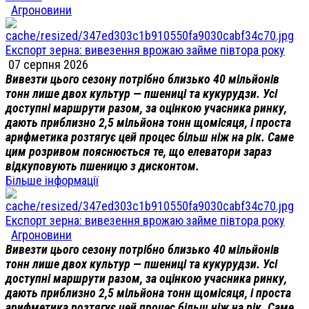
Агроновини
Експорт зерна: вивезення врожаю займе півтора року
07 серпня 2026
Вивезти цього сезону потрібно близько 40 мільйонів
тонн лише двох культур — пшениці та кукурудзи. Усі
доступні маршрути разом, за оцінкою учасника ринку,
дають приблизно 2,5 мільйона тонн щомісяця, і проста
арифметика розтягує цей процес більш ніж на рік. Саме
цим розривом пояснюється те, що елеватори зараз
відкуповують пшеницю з дисконтом.
Більше інформації
Експорт зерна: вивезення врожаю займе півтора року
Агроновини
Вивезти цього сезону потрібно близько 40 мільйонів
тонн лише двох культур — пшениці та кукурудзи. Усі
доступні маршрути разом, за оцінкою учасника ринку,
дають приблизно 2,5 мільйона тонн щомісяця, і проста
арифметика розтягує цей процес більш ніж на рік. Саме