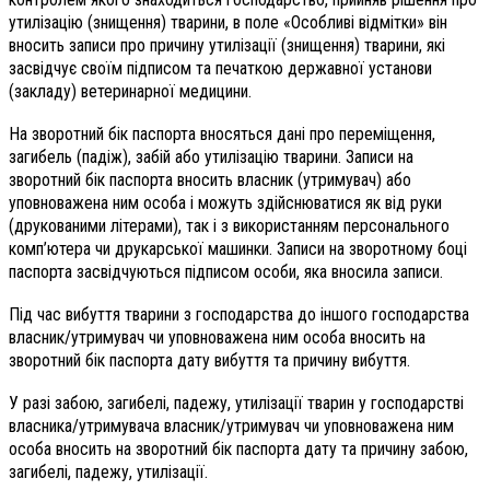
утилізацію (знищення) тварини, в поле «Особливі відмітки» він
вносить записи про причину утилізації (знищення) тварини, які
засвідчує своїм підписом та печаткою державної установи
(закладу) ветеринарної медицини.
На зворотний бік паспорта вносяться дані про переміщення,
загибель (падіж), забій або утилізацію тварини. Записи на
зворотний бік паспорта вносить власник (утримувач) або
уповноважена ним особа і можуть здійснюватися як від руки
(друкованими літерами), так і з використанням персонального
комп’ютера чи друкарської машинки. Записи на зворотному боці
паспорта засвідчуються підписом особи, яка вносила записи.
Під час вибуття тварини з господарства до іншого господарства
власник/утримувач чи уповноважена ним особа вносить на
зворотний бік паспорта дату вибуття та причину вибуття.
У разі забою, загибелі, падежу, утилізації тварин у господарстві
власника/утримувача власник/утримувач чи уповноважена ним
особа вносить на зворотний бік паспорта дату та причину забою,
загибелі, падежу, утилізації.