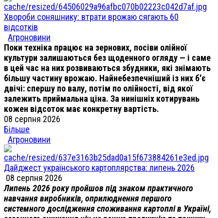
Хвороби соняшнику: втрати врожаю сягають 60
відсотків
Агроновини
Поки техніка працює на зернових, посіви олійної
культури залишаються без щоденного огляду — і саме
в цей час на них розвиваються збудники, які знімають
більшу частину врожаю. Найнебезпечніший із них б'є
двічі: спершу по валу, потім по олійності, від якої
залежить приймальна ціна. За нинішніх котирувань
кожен відсоток має конкретну вартість.
08 серпня 2026
Більше
Агроновини
Дайджест українського картоплярства: липень 2026
08 серпня 2026
Липень 2026 року пройшов під знаком практичного
навчання виробників, оприлюднення першого
системного дослідження споживання картоплі в Україні,