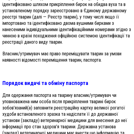
ідентифіковано шляхом прикріплення бирок на обидва вуха та в
установленому порядку зареєстровано в Єдиному державному
реєстрі тварин (далі — Реєстр тварин), у тому числі якщо її
імпортовано та ідентифіковано двома вушними бирками з
нанесеними індивідуальними ідентифікаційними номерами згідно з
чинною в країні походження офіційною системою ідентифікації та
реєстрації даного виду тварин.
Власник/утримувач має право переміщувати тварин за умови
наявності відомості переміщення тварин, паспорта.
Порядок видачі та обміну паспорта
Для одержання паспорта на тварину власник/утримувач чи
уповноважена ним особа після прикріплення тварині бирок
зобов’язаний(а) заповнити реєстраційну картку великої рогатої
худоби встановленого зразка та надіслати її до державної
установи (закладу) ветеринарної медицини для внесення до неї
інформації про стан здоров’я тварини. Державна установа
(заклад) ветеринарної медицини має внести цю інформацію та