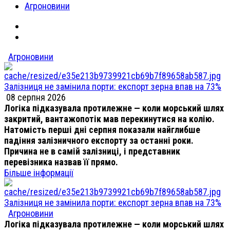
Агроновини
Агроновини
Залізниця не замінила порти: експорт зерна впав на 73%
08 серпня 2026
Логіка підказувала протилежне — коли морський шлях
закритий, вантажопотік мав перекинутися на колію.
Натомість перші дні серпня показали найглибше
падіння залізничного експорту за останні роки.
Причина не в самій залізниці, і представник
перевізника назвав її прямо.
Більше інформації
Залізниця не замінила порти: експорт зерна впав на 73%
Агроновини
Логіка підказувала протилежне — коли морський шлях