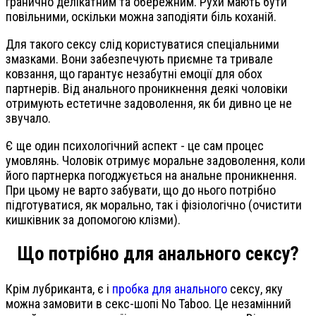
гранично делікатним та обережним. Рухи мають бути
повільними, оскільки можна заподіяти біль коханій.
Для такого сексу слід користуватися спеціальними
змазками. Вони забезпечують приємне та тривале
ковзання, що гарантує незабутні емоції для обох
партнерів. Від анального проникнення деякі чоловіки
отримують естетичне задоволення, як би дивно це не
звучало.
Є ще один психологічний аспект - це сам процес
умовлянь. Чоловік отримує моральне задоволення, коли
його партнерка погоджується на анальне проникнення.
При цьому не варто забувати, що до нього потрібно
підготуватися, як морально, так і фізіологічно (очистити
кишківник за допомогою клізми).
Що потрібно для анального сексу?
Крім лубриканта, є і
пробка для анального
сексу, яку
можна замовити в секс-шопі No Taboo. Це незамінний