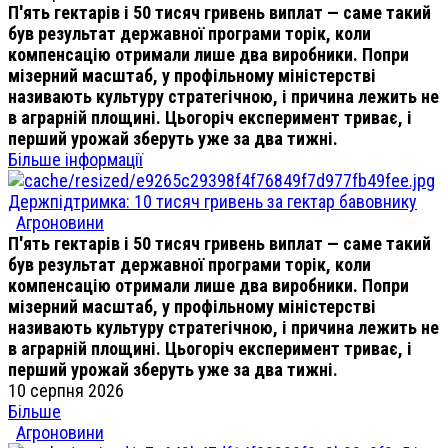
П'ять гектарів і 50 тисяч гривень виплат — саме такий
був результат державної програми торік, коли
компенсацію отримали лише два виробники. Попри
мізерний масштаб, у профільному міністерстві
називають культуру стратегічною, і причина лежить не
в аграрній площині. Цьогоріч експеримент триває, і
перший урожай зберуть уже за два тижні.
Більше інформації
Держпідтримка: 10 тисяч гривень за гектар бавовнику
Агроновини
П'ять гектарів і 50 тисяч гривень виплат — саме такий
був результат державної програми торік, коли
компенсацію отримали лише два виробники. Попри
мізерний масштаб, у профільному міністерстві
називають культуру стратегічною, і причина лежить не
в аграрній площині. Цьогоріч експеримент триває, і
перший урожай зберуть уже за два тижні.
10 серпня 2026
Більше
Агроновини