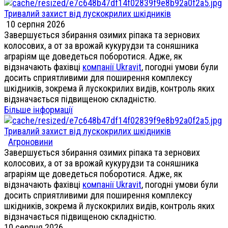
Тривалий захист від лускокрилих шкідників
10 серпня 2026
Завершується збирання озимих ріпака та зернових
колосових, а от за врожай кукурудзи та соняшника
аграріям ще доведеться поборотися. Адже, як
відзначають фахівці
компанії Ukravit
, погодні умови були
досить сприятливими для поширення комплексу
шкідників, зокрема й лускокрилих видів, контроль яких
відзначається підвищеною складністю.
Більше інформації
Тривалий захист від лускокрилих шкідників
Агроновини
Завершується збирання озимих ріпака та зернових
колосових, а от за врожай кукурудзи та соняшника
аграріям ще доведеться поборотися. Адже, як
відзначають фахівці
компанії Ukravit
, погодні умови були
досить сприятливими для поширення комплексу
шкідників, зокрема й лускокрилих видів, контроль яких
відзначається підвищеною складністю.
10 серпня 2026