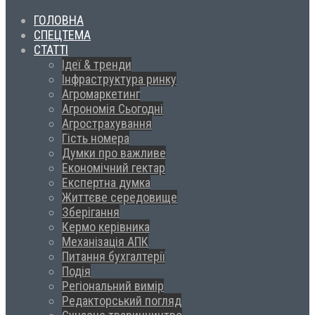
ГОЛОВНА
СПЕЦТЕМА
СТАТТІ
Ідеї & тренди
Інфраструктура ринку
Агромаркетинг
Агрономія Сьогодні
Агрострахування
Гість номера
Думки про важливе
Економічний гектар
Експертна думка
Життєве середовище
Зберігання
Кермо керівника
Механізація АПК
Питання бухгалтерії
Подія
Регіональний вимір
Редакторський погляд