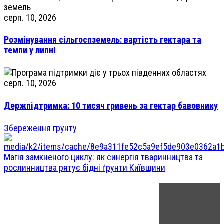
серп. 10, 2026
Розмінування сільгоспземель: вартість гектара та
темпи у липні
серп. 10, 2026
Держпідтримка: 10 тисяч гривень за гектар бавовнику
Збереження грунту
Магія замкненого циклу: як синергія тваринництва та
рослинництва рятує бідні ґрунти Київщини