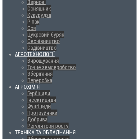
Зернові
Соняшник
Кукурудза
Ріпак
Соя
Цукровий буряк
Овочівництво
Садівництво
АГРОТЕХНОЛОГІЇ
Вирощування
Точне землеробство
Зберігання
Переробка
АГРОХІМІЯ
Гербіциди
Інсектициди
Фунгіциди
Протруйники
Добрива
Регулятори росту
ТЕХНІКА ТА ОБЛАДНАННЯ
Збиральна техніка