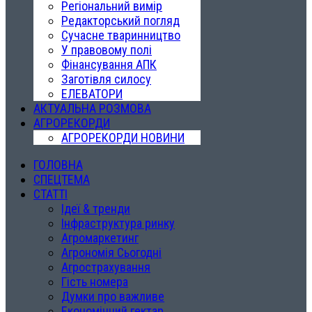
Регіональний вимір
Редакторський погляд
Сучасне тваринництво
У правовому полі
Фінансування АПК
Заготівля силосу
ЕЛЕВАТОРИ
АКТУАЛЬНА РОЗМОВА
АГРОРЕКОРДИ
АГРОРЕКОРДИ НОВИНИ
ГОЛОВНА
СПЕЦТЕМА
СТАТТІ
Ідеї & тренди
Інфраструктура ринку
Агромаркетинг
Агрономія Сьогодні
Агрострахування
Гість номера
Думки про важливе
Економічний гектар