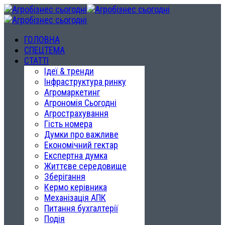
ГОЛОВНА
СПЕЦТЕМА
СТАТТІ
Ідеї & тренди
Інфраструктура ринку
Агромаркетинг
Агрономія Сьогодні
Агрострахування
Гість номера
Думки про важливе
Економічний гектар
Експертна думка
Життєве середовище
Зберігання
Кермо керівника
Механізація АПК
Питання бухгалтерії
Подія