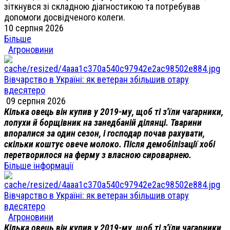
зіткнувся зі складною діагностикою та потребував
допомоги досвідченого колеги.
10 серпня 2026
Більше
Агроновини
Вівчарство в Україні: як ветеран збільшив отару
вдесятеро
09 серпня 2026
Кілька овець він купив у 2019-му, щоб ті з'їли чагарники,
лопухи й борщівник на занедбаній ділянці. Тварини
впоралися за один сезон, і господар почав рахувати,
скільки коштує овече молоко. Після демобілізації хобі
перетворилося на ферму з власною сироварнею.
Більше інформації
Вівчарство в Україні: як ветеран збільшив отару
вдесятеро
Агроновини
Кілька овець він купив у 2019-му, щоб ті з'їли чагарники,