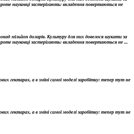
 проте науковці застерігають: вкладення повертаються не
над мільйон доларів. Культуру для них довелося шукати за
проте науковці застерігають: вкладення повертаються не ...
их гектарах, а в зміні самої моделі заробітку: тепер тут не
их гектарах, а в зміні самої моделі заробітку: тепер тут не