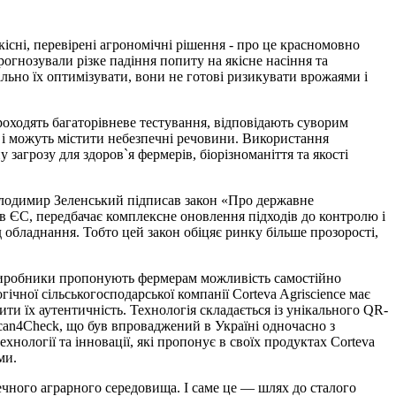
існі, перевірені агрономічні рішення - про це красномовно
огнозували різке падіння попиту на якісне насіння та
льно їх оптимізувати, вони не готові ризикувати врожаями і
роходять багаторівневе тестування, відповідають суворим
 і можуть містити небезпечні речовини. Використання
загрозу для здоров`я фермерів, біорізноманіття та якості
Володимир Зеленський підписав закон «Про державне
в ЄС, передбачає комплексне оновлення підходів до контролю і
 обладнання. Тобто цей закон обіцяє ринку більше прозорості,
і виробники пропонують фермерам можливість самостійно
ічної сільськогосподарської компанії Corteva Agriscience має
ти їх аутентичність. Технологія складається із унікального QR-
can4Check, що був впроваджений в Україні одночасно з
нології та інновації, які пропонує в своїх продуктах Corteva
ми.
печного аграрного середовища. І саме це — шлях до сталого