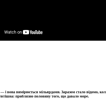
і — і вона вимірюється мільярдами. Заразом стало відомо, к
невтішна: приблизно половину того, що давало море.