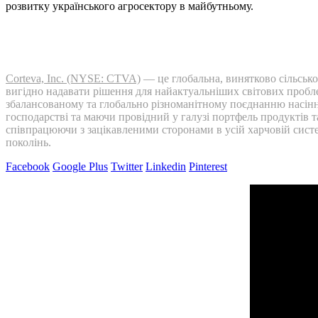
розвитку українського агросектору в майбутньому.
Corteva, Inc. (NYSE: CTVA)
— це глобальна, винятково сільсько
вигідно надавати рішення для найактуальніших світових проблем 
збалансованому та глобально різноманітному поєднанню насіння
господарстві та маючи провідний у галузі портфель продуктів т
співпрацюючи з зацікавленими сторонами в усій харчовій систе
поколінь.
Facebook
Google Plus
Twitter
Linkedin
Pinterest