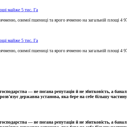
щі майже 5 тис. Га
чменю, озимої пшениці та ярого ячменю на загальній площі 4 9
щі майже 5 тис. Га
чменю, озимої пшениці та ярого ячменю на загальній площі 4 9
сподарства — не погана репутація й не збитковість, а банал
озв'язує державна установа, яка бере на себе більшу частину
сподарства — не погана репутація й не збитковість, а банал