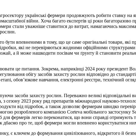
 агросектору українські фермери продовжують робити ставку на як
масштабної війни. Хоча багато експертів ці роки багаторазово пр
ермери стали уважніше ставитися до витрат, намагаючись максима
 рослин.
о бути впевненими в тому, що це саме оригінальні товари, які п
підробки, які не перевіряються жодними офіційними структурами
жай, а й може нашкодити посівам чи ґрунту й становити реальну 
ролювати це питання. Зокрема, наприкінці 2024 року президент 
гулювання обігу засобів захисту рослин відповідно до стандарті
апі, обов’язкове навчання, електронні реєстри, технічний огляд
 купуючи засоби захисту рослин. Переважно великі відповідальн
, з сезону 2023 року ряд препаратів міжнародної науково-технолог
родукти від підробок, а також дозволяє фермерам швидко перевіри
омогою розробленого компанією Corteva мобільного застосунку S
 для фермерів легко переконатися, що вони справді отримують тех
ож дбаємо про те, щоб фермери могли впевнено користуватися ни
 ринку, є ключем до формування цивілізованого, відкритого й без