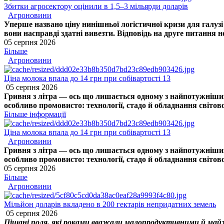
Збитки агросектору оцінили в 1,5–3 мільярди доларів
Агроновини
Уперше названо ціну нинішньої логістичної кризи для галуз
вони насправді здатні вивезти. Відповідь на друге питання 
05 серпня 2026
Більше
Агроновини
Ціна молока впала до 14 грн при собівартості 13
05 серпня 2026
Гривня з літра — ось що лишається одному з найпотужніших
особливо промовисто: технології, стадо й обладнання світово
Більше інформації
Ціна молока впала до 14 грн при собівартості 13
Агроновини
Гривня з літра — ось що лишається одному з найпотужніших
особливо промовисто: технології, стадо й обладнання світово
05 серпня 2026
Більше
Агроновини
Мільйон доларів вкладено в 200 гектарів непридатних земель
05 серпня 2026
Піщані поля, які роками вважали малопродуктивними й майже