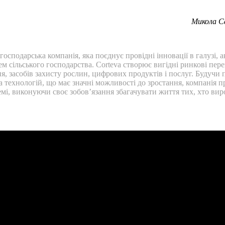
Микола Са
господарська компанія, яка поєднує провідні інновації в галузі,
сільського господарства. Corteva створює вигідні ринкові перева
, засобів захисту рослин, цифрових продуктів і послуг. Будучи
а технологій, що має значні можливості до зростання, компанія 
мі, виконуючи своє зобов’язання збагачувати життя тих, хто вир