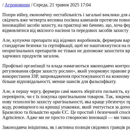
/
Агроновини
/
Середа, 21 травня 2025 17:04
Попри війну, економічну нестабільність і загальні виклики для
свідчить вже четверта весняна посівна кампанія протягом повно
інноваційні засоби захисту, на практиці ми бачимо, що, хоча ф
відмовлятися від якісного насіння та передових засобів захисту
Але, купуючи препарати від відомих виробників, фермерам варт
стандартам безпеки та сертифікації, щоб не наштовхнутися на 
неоригінальних препаратів не тільки не допоможе захистити вро
харчових продуктів загалом.
Профільні організації та влада намагаються законодавчо конт
регулювання сфери захисту рослин», який унормовує правове ре
використання ЗЗР, запровадження простежуваності на кожному ет
більше відповідальності, менше шансів для фальсифікату.
Але, в першу чергу, фермери самі мають зберігати пильність,
перевірити, чи є їх покупка оригінальним товаром. Так, зокрема
нову технологію захисту оригінальності, яка краще убезпечує п
коду, розміщеного на кришці упаковки, який зчитується за доп
Бразилією та більшістю країн ЄС. Це простий і безпечний спосіб
Agriscience. Адже ми не просто створюємо інновації — ми так
Законодавча ініціатива, як і активна позиція свідомих гравців