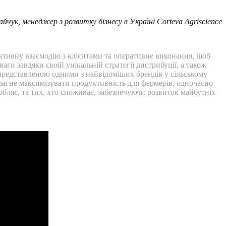
йчук, менеджер з розвитку бізнесу в Україні Corteva Agriscience
 активну взаємодію з клієнтами та оперативне виконання, щоб
ги завдяки своїй унікальній стратегії дистрибуції, а також
 представленою одними з найвідоміших брендів у сільському
прагне максимізувати продуктивність для фермерів, одночасно
обляє, та тих, хто споживає, забезпечуючи розвиток майбутніх