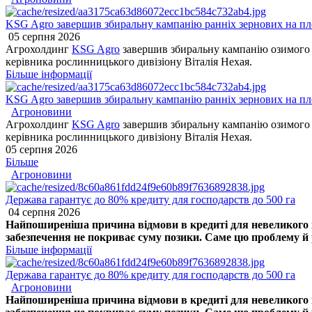
KSG Agro завершив збиральну кампанію ранніх зернових на пло
05 серпня 2026
Агрохолдинг
KSG Agro
завершив збиральну кампанію озимого я
керівника рослинницького дивізіону Віталія Нехая.
Більше інформації
KSG Agro завершив збиральну кампанію ранніх зернових на пло
Агроновини
Агрохолдинг
KSG Agro
завершив збиральну кампанію озимого я
керівника рослинницького дивізіону Віталія Нехая.
05 серпня 2026
Більше
Агроновини
Держава гарантує до 80% кредиту для господарств до 500 га
04 серпня 2026
Найпоширеніша причина відмови в кредиті для невеликого го
забезпечення не покриває суму позики. Саме цю проблему й р
Більше інформації
Держава гарантує до 80% кредиту для господарств до 500 га
Агроновини
Найпоширеніша причина відмови в кредиті для невеликого го