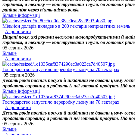
кордоном, а техніку — конструювати з нуля, бо готових ріше
раніше ніж через п'ять-шість років.
Більше інформації
Мільйон доларів вкладено в 200 гектарів непридатних земель
Агроновини
Піщані поля, які роками вважали малопродуктивними й майже
кордоном, а техніку — конструювати з нуля, бо готових ріше
05 серпня 2026
Більше
Агроновини
Господарство запустило переробку льону на 70 гектарах
05 серпня 2026
Десять років поспіль посухи й шкідники не давали цьому госп
продають сировину, а роблять із неї готовий продукт. Під нов
Більше інформації
Господарство запустило переробку льону на 70 гектарах
Агроновини
Десять років поспіль посухи й шкідники не давали цьому госп
продають сировину, а роблять із неї готовий продукт. Під нов
05 серпня 2026
Більше
Агроновини