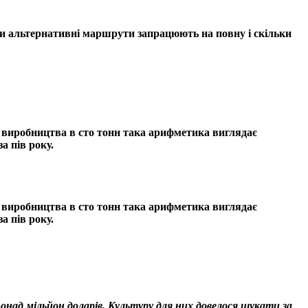
оли альтернативні маршрути запрацюють на повну і скільки
о виробництва в сто тонн така арифметика виглядає
а пів року.
о виробництва в сто тонн така арифметика виглядає
а пів року.
над мільйон доларів. Культуру для них довелося шукати за