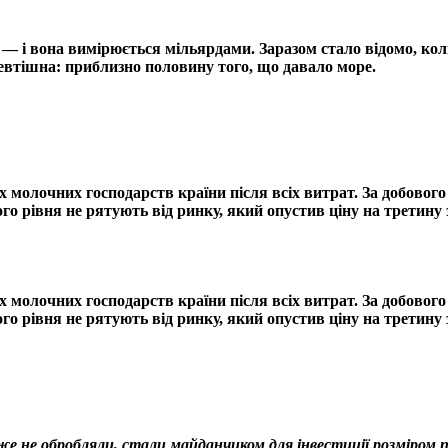
і — і вона вимірюється мільярдами. Заразом стало відомо, к
невтішна: приблизно половину того, що давало море.
 молочних господарств країни після всіх витрат. За добовог
го рівня не рятують від ринку, який опустив ціну на третину з
 молочних господарств країни після всіх витрат. За добовог
го рівня не рятують від ринку, який опустив ціну на третину з
 не обробляли, стали майданчиком для інвестиції розміром по