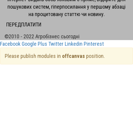
пошукових систем, гіперпосилання у першому абзаці
на процитовану статтю чи новину.
ПЕРЕДПЛАТИТИ
©2010 - 2022 Агробізнес сьогодні
Facebook
Google Plus
Twitter
Linkedin
Pinterest
Please publish modules in
offcanvas
position.