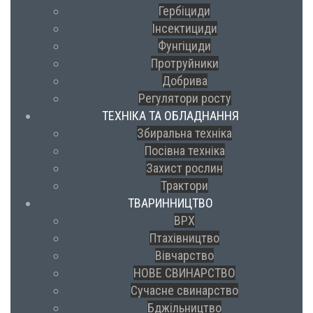
Гербіциди
Інсектициди
Фунгіциди
Протруйники
Добрива
Регулятори росту
ТЕХНІКА ТА ОБЛАДНАННЯ
Збиральна техніка
Посівна техніка
Захист рослин
Трактори
ТВАРИННИЦТВО
ВРХ
Птахівництво
Вівчарство
НОВЕ СВИНАРСТВО
Сучасне свинарство
Бджільництво