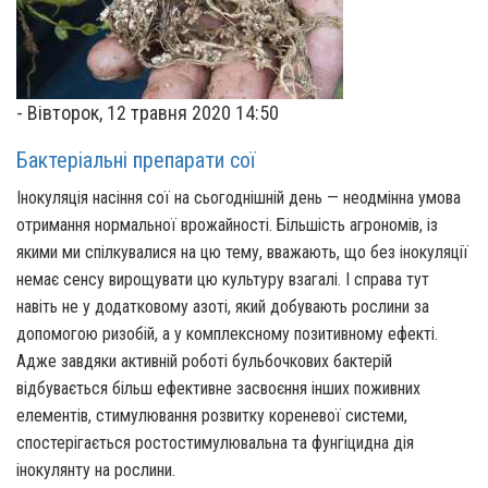
-
Вівторок, 12 травня 2020 14:50
Бактеріальні препарати сої
Інокуляція насіння сої на сьогоднішній день — неодмінна умова
отримання нормальної врожайності. Більшість агрономів, із
якими ми спілкувалися на цю тему, вважають, що без інокуляції
немає сенсу вирощувати цю культуру взагалі. І справа тут
навіть не у додатковому азоті, який добувають рослини за
допомогою ризобій, а у комплексному позитивному ефекті.
Адже завдяки активній роботі бульбочкових бактерій
відбувається більш ефективне засвоєння інших поживних
елементів, стимулювання розвитку кореневої системи,
спостерігається ростостимулювальна та фунгіцидна дія
інокулянту на рослини.