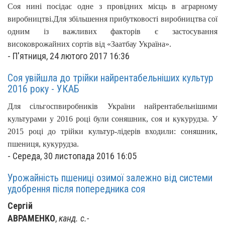
Соя нині посідає одне з провідних місць в аграрному
виробництві.
Для збільшення прибутковості виробництва сої
одним із важливих факторів є застосування
високоврожайних сортів від «Заатбау Україна».
-
П'ятниця, 24 лютого 2017 16:36
Соя увійшла до трійки найрентабельніших культур
2016 року - УКАБ
Для сільгоспвиробників України найрентабельнішими
культурами у 2016 році були соняшник, соя и кукурудза. У
2015 році до трійки культур-лідерів входили: соняшник,
пшениця, кукурудза.
-
Середа, 30 листопада 2016 16:05
Урожайність пшениці озимої залежно від системи
удобрення після попередника соя
Сергій
АВРАМЕНКО
,
канд. с.-