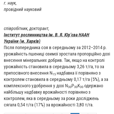
г. наук,
провідний науковий
співробітник, докторант,
Інститут рослинництва ім. В. Я. Юр’єва НААН
України (м. Харків)
Після попередника соя в середньому за 2012–2014 р.
урожайність пшениці озимої зростала пропорційно дозі
внесення мінеральних добрив. Так, якщо на контролі
урожайність становила в середньому 3,26 т/га, то за
припосівного внесення N
надбавка її порівняно з
15
контролем становила в середньому 0,17 т/га (5%), а за
комплексного удобрення у дозі N
P
K
одержано
30
30
30
найбільшу надбавку врожайності порівняно з
контролем, яка в середньому за роки досліджень
сягала 0,54 т/га (17%) за врожайності 3,80 т/га.