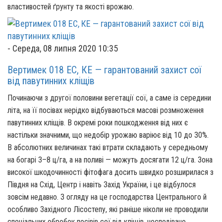
властивостей ґрунту та якості врожаю.
-
Середа, 08 липня 2020 10:35
Вертимек 018 ЕС, КЕ — гарантований захист сої
від павутинних кліщів
Починаючи з другої половини вегетації сої, а саме із середини
літа, на її посівах нерідко відбуваються масові розмноження
павутинних кліщів. В окремі роки пошкодження від них є
настільки значними, що недобір урожаю варіює від 10 до 30%.
В абсолютних величинах такі втрати складають у середньому
на богарі 3–8 ц/га, а на поливі — можуть досягати 12 ц/га. Зона
високої шкодочинності фітофага досить швидко розширилася з
Півдня на Схід, Центр і навіть Захід України, і це відбулося
зовсім недавно. З огляду на це господарства Центрального й
особливо Західного Лісостепу, які раніше ніколи не проводили
спеціальних обробок посівів сої від кліщів, несподівано