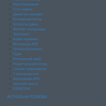
Агрострахування
Гість номера
Думки про важливе
Економічний гектар
Експертна думка
Життєве середовище
Зберігання
Кермо керівника
Механізація АПК
Питання бухгалтерії
Подія
Регіональний вимір
Редакторський погляд
Сучасне тваринництво
У правовому полі
Фінансування АПК
Заготівля силосу
ЕЛЕВАТОРИ
АКТУАЛЬНА РОЗМОВА