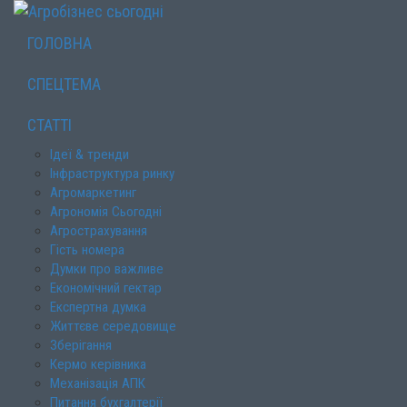
ГОЛОВНА
СПЕЦТЕМА
СТАТТІ
Ідеї & тренди
Інфраструктура ринку
Агромаркетинг
Агрономія Сьогодні
Агрострахування
Гість номера
Думки про важливе
Економічний гектар
Експертна думка
Життєве середовище
Зберігання
Кермо керівника
Механізація АПК
Питання бухгалтерії