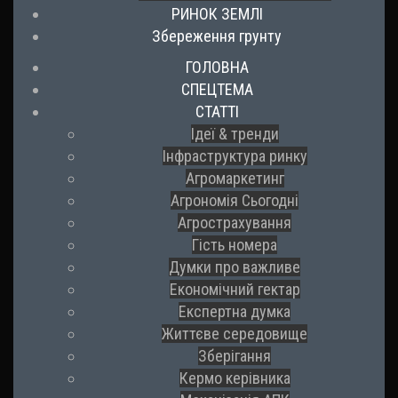
РИНОК ЗЕМЛІ
Збереження грунту
ГОЛОВНА
СПЕЦТЕМА
СТАТТІ
Ідеї & тренди
Інфраструктура ринку
Агромаркетинг
Агрономія Сьогодні
Агрострахування
Гість номера
Думки про важливе
Економічний гектар
Експертна думка
Життєве середовище
Зберігання
Кермо керівника