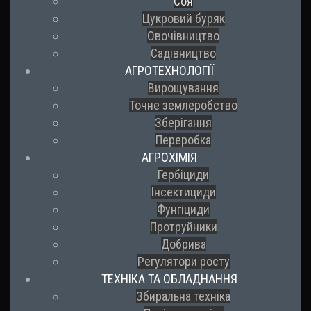
Соя
Цукровий буряк
Овочівництво
Садівництво
АГРОТЕХНОЛОГІЇ
Вирощування
Точне землеробство
Зберігання
Переробка
АГРОХІМІЯ
Гербіциди
Інсектициди
Фунгіциди
Протруйники
Добрива
Регулятори росту
ТЕХНІКА ТА ОБЛАДНАННЯ
Збиральна техніка