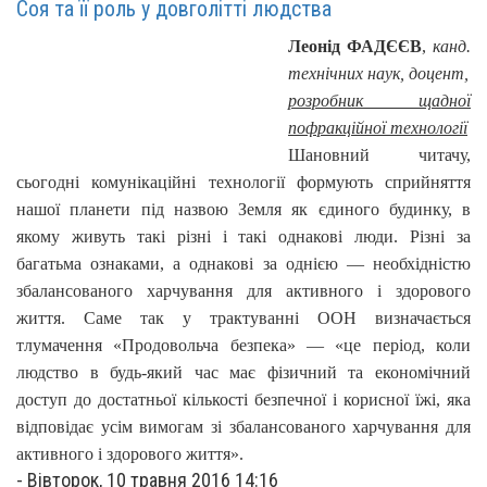
Соя та її роль у довголітті людства
Леонід ФАДЄЄВ
,
канд.
технічних наук, доцент,
розробник щадної
пофракційної технології
Шановний читачу,
сьогодні комунікаційні технології формують сприйняття
нашої планети під назвою Земля як єдиного будинку, в
якому живуть такі різні і такі однакові люди. Різні за
багатьма ознаками, а однакові за однією — необхідністю
збалансованого харчування для активного і здорового
життя. Саме так у трактуванні ООН визначається
тлумачення «Продовольча безпека» — «це період, коли
людство в будь-який час має фізичний та економічний
доступ до достатньої кількості безпечної і корисної їжі, яка
відповідає усім вимогам зі збалансованого харчування для
активного і здорового життя».
-
Вівторок, 10 травня 2016 14:16