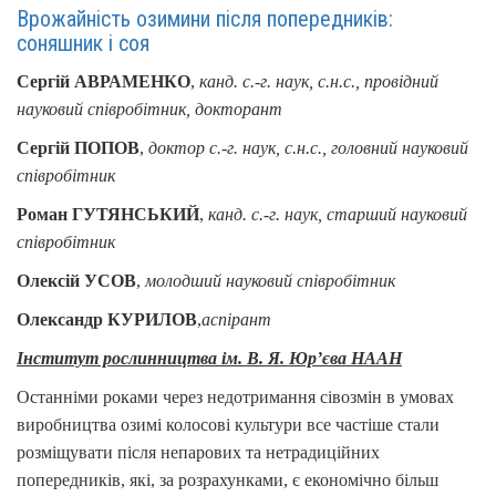
Врожайність озимини після попередників:
соняшник і соя
Сергій АВРАМЕНКО
,
канд. с.-г. наук, с.н.с., провідний
науковий співробітник, докторант
Сергій ПОПОВ
,
доктор с.-г. наук, с.н.с., головний науковий
співробітник
Роман ГУТЯНСЬКИЙ
,
канд. с.-г. наук, старший науковий
співробітник
Олексій УСОВ
,
молодший науковий співробітник
Олександр КУРИЛОВ
,
аспірант
Інститут рослинництва
ім. В. Я. Юр’єва НААН
Останніми роками через недотримання сівозмін в умовах
виробництва озимі колосові культури все частіше стали
розміщувати після непарових та нетрадиційних
попередників, які, за розрахунками, є економічно більш