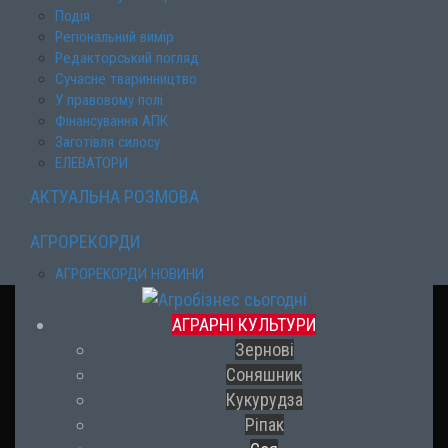
Подія
Регіональний вимір
Редакторський погляд
Сучасне тваринництво
У правовому полі
Фінансування АПК
Заготівля силосу
ЕЛЕВАТОРИ
АКТУАЛЬНА РОЗМОВА
АГРОРЕКОРДИ
АГРОРЕКОРДИ НОВИНИ
АГРАРНІ КУЛЬТУРИ
Зернові
Соняшник
Кукурудза
Ріпак