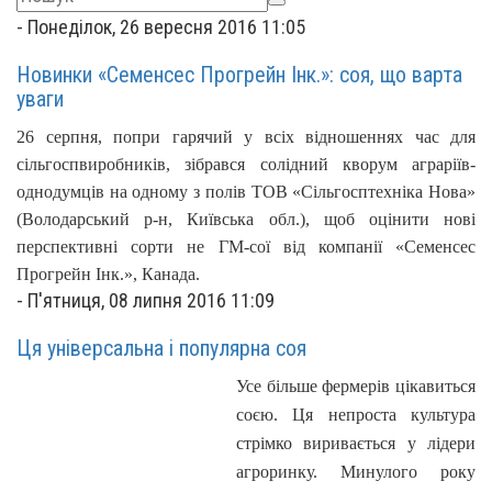
-
Понеділок, 26 вересня 2016 11:05
Новинки «Семенсес Прогрейн Інк.»: соя, що варта
уваги
26 серпня, попри гарячий у всіх відношеннях час для
сільгоспвиробників, зібрався солідний кворум аграріїв-
однодумців на одному з полів ТОВ «Сільгосптехніка Нова»
(Володарський р-н, Київська обл.), щоб оцінити нові
перспективні сорти не ГМ-сої від компанії «Семенсес
Прогрейн Інк.», Канада.
-
П'ятниця, 08 липня 2016 11:09
Ця універсальна і популярна соя
Усе більше фермерів цікавиться
соєю. Ця непроста культура
стрімко виривається у лідери
агроринку. Минулого року