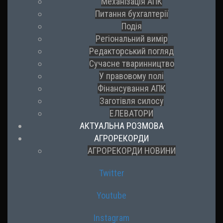
Механізація АПК
Питання бухгалтерії
Подія
Регіональний вимір
Редакторський погляд
Сучасне тваринництво
У правовому полі
Фінансування АПК
Заготівля силосу
ЕЛЕВАТОРИ
АКТУАЛЬНА РОЗМОВА
АГРОРЕКОРДИ
АГРОРЕКОРДИ НОВИНИ
Twitter
Youtube
Instagram