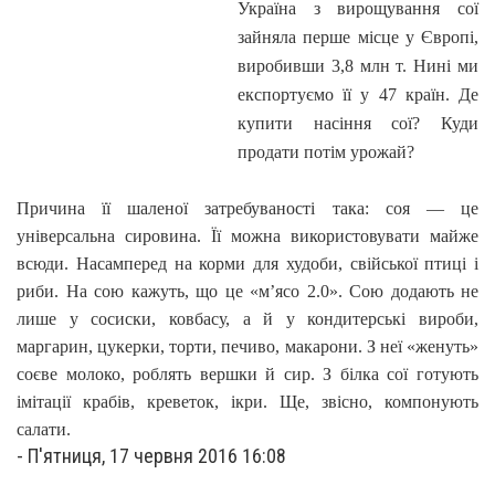
Україна з вирощування сої
зайняла перше місце у Європі,
виробивши 3,8 млн т. Нині ми
експортуємо її у 47 країн. Де
купити насіння сої? Куди
продати потім урожай?
Причина її шаленої затребуваності така: соя — це
універсальна сировина. Її можна використовувати майже
всюди. Насамперед на корми для худоби, свійської птиці і
риби. На сою кажуть, що це «м’ясо 2.0». Сою додають не
лише у сосиски, ковбасу, а й у кондитерські вироби,
маргарин, цукерки, торти, печиво, макарони. З неї «женуть»
соєве молоко, роблять вершки й сир. З білка сої готують
імітації крабів, креветок, ікри. Ще, звісно, компонують
салати.
-
П'ятниця, 17 червня 2016 16:08