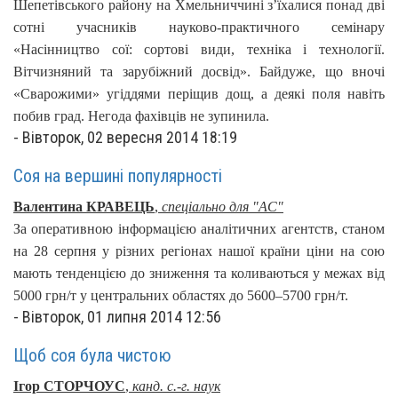
Шепетівського району на Хмельниччині з’їхалися понад дві
сотні учасників науково-практичного семінару
«Насінництво сої: сортові види, техніка і технології.
Вітчизняний та зарубіжний досвід». Байдуже, що вночі
«Сварожими» угіддями періщив дощ, а деякі поля навіть
побив град. Негода фахівців не зупинила.
-
Вівторок, 02 вересня 2014 18:19
Соя на вершині популярності
Валентина КРАВЕЦЬ
,
спеціально для "АС"
За оперативною інформацією аналітичних агентств, станом
на 28 серпня у різних регіонах нашої країни ціни на сою
мають тенденцією до зниження та коливаються у межах від
5000 грн/т у центральних областях до 5600–5700 грн/т.
-
Вівторок, 01 липня 2014 12:56
Щоб соя була чистою
Ігор СТОРЧОУС
,
канд. с.-г. наук