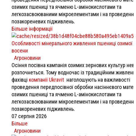
озимих пшениці та ячменю L-амінокислотами та
легкозасвоюваними мікроелементами і на проведенні
позакореневих підживлень.
Більше інформації
Особливості мінерального живлення пшениці озимої
восени
Агроновини
Осіння посівна кампанія озимих зернових культур нев
розпочнеться. Тому водночас із традиційним живлен
фахівці
компанії Ukravit
наголошують на важливості
проведення передпосівної обробки насіннєвого матер
озимих пшениці та ячменю L-амінокислотами та
легкозасвоюваними мікроелементами і на проведенні
позакореневих підживлень.
07 серпня 2026
Більше
Агроновини