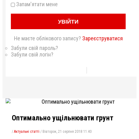
Запам'ятати мене
УВІЙТИ
Не маєте облікового запису?
Зареєструватися
Забули свій пароль?
Забули свій логін?
Оптимально ущільнювати грунт
/
Актуальні статті
/
Вівторок, 21 серпня 2018 11:40