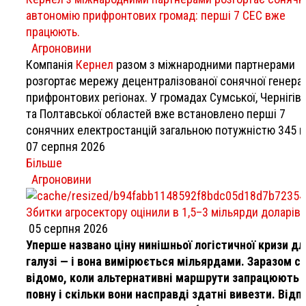
автономію прифронтових громад: перші 7 СЕС вже
працюють.
Агроновини
Компанія
Кернел
разом з міжнародними партнерами
розгортає мережу децентралізованої сонячної генерац
прифронтових регіонах. У громадах Сумської, Чернігів
та Полтавської областей вже встановлено перші 7
сонячних електростанцій загальною потужністю 345 к
07 серпня 2026
Більше
Агроновини
Збитки агросектору оцінили в 1,5–3 мільярди доларів
05 серпня 2026
Уперше названо ціну нинішньої логістичної кризи дл
галузі — і вона вимірюється мільярдами. Заразом с
відомо, коли альтернативні маршрути запрацюють 
повну і скільки вони насправді здатні вивезти. Відп