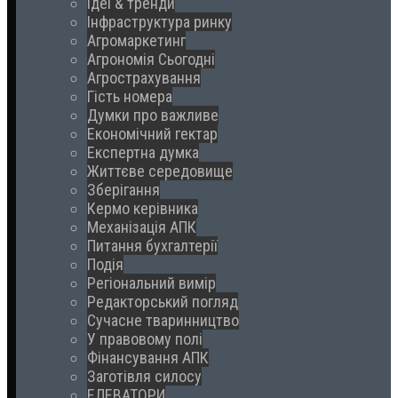
Ідеї & тренди
Інфраструктура ринку
Агромаркетинг
Агрономія Сьогодні
Агрострахування
Гість номера
Думки про важливе
Економічний гектар
Експертна думка
Життєве середовище
Зберігання
Кермо керівника
Механізація АПК
Питання бухгалтерії
Подія
Регіональний вимір
Редакторський погляд
Сучасне тваринництво
У правовому полі
Фінансування АПК
Заготівля силосу
ЕЛЕВАТОРИ