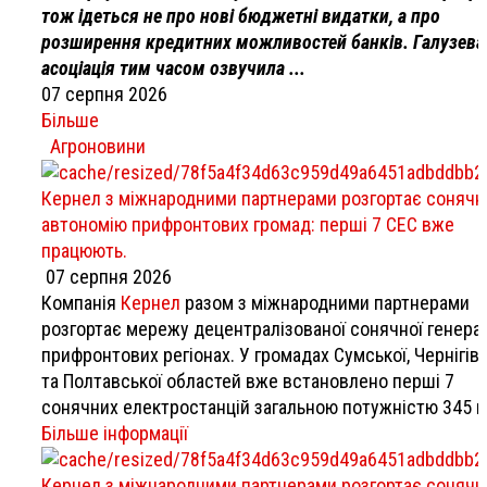
тож ідеться не про нові бюджетні видатки, а про
розширення кредитних можливостей банків. Галузева
асоціація тим часом озвучила ...
07 серпня 2026
Більше
Агроновини
Кернел з міжнародними партнерами розгортає сонячн
автономію прифронтових громад: перші 7 СЕС вже
працюють.
07 серпня 2026
Компанія
Кернел
разом з міжнародними партнерами
розгортає мережу децентралізованої сонячної генерац
прифронтових регіонах. У громадах Сумської, Чернігів
та Полтавської областей вже встановлено перші 7
сонячних електростанцій загальною потужністю 345 к
Більше інформації
Кернел з міжнародними партнерами розгортає сонячн