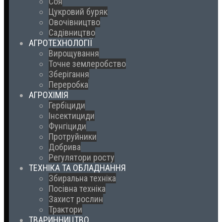
Соя
Цукровий буряк
Овочівництво
Садівництво
АГРОТЕХНОЛОГІЇ
Вирощування
Точне землеробство
Зберігання
Переробка
АГРОХІМІЯ
Гербіциди
Інсектициди
Фунгіциди
Протруйники
Добрива
Регулятори росту
ТЕХНІКА ТА ОБЛАДНАННЯ
Збиральна техніка
Посівна техніка
Захист рослин
Трактори
ТВАРИННИЦТВО