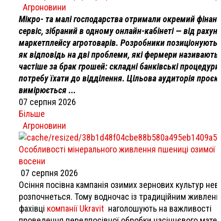
Агроновини
Мікро- та малі господарства отримали окремий фінан
сервіс, зібраний в одному онлайн-кабінеті — від рахун
маркетплейсу агротоварів. Розробники позиціонують 
як відповідь на дві проблеми, які фермери називають
частіше за брак грошей: складні банківські процедури
потребу їхати до відділення. Цільова аудиторія проєк
вимірюється ...
07 серпня 2026
Більше
Агроновини
Особливості мінерального живлення пшениці озимої
восени
07 серпня 2026
Осіння посівна кампанія озимих зернових культур нев
розпочнеться. Тому водночас із традиційним живлен
фахівці
компанії Ukravit
наголошують на важливості
проведення передпосівної обробки насіннєвого матер