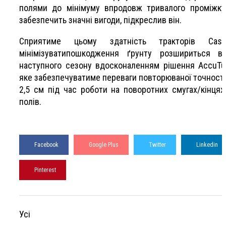
полями до мінімуму впродовж тривалого проміжку
забезпечить значні вигоди, підкреслив він.
Сприятиме цьому здатність тракторів Cas
мінімізуватипошкодження ґрунту розшириться в
наступного сезону вдосконаленням рішення AccuTur
яке забезпечуватиме переваги повторюваної точності
2,5 см під час роботи на поворотних смугах/кінцях
полів.
Facebook
Google Plus
Twitter
Linkedin
Pinterest
Усі