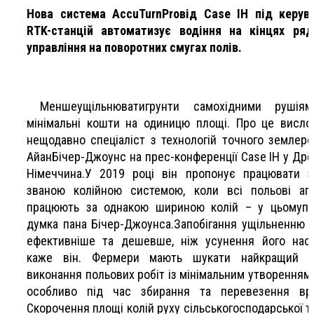
Нова система AccuTurnProвід Case IH під керув
RTK-станцій автоматизує водіння на кінцях ряд
управління на поворотних смугах полів.
Меншеущільнюватигрунти самохідними рушія
мінімальні кошти на одиницю площі. Про це висло
нещодавно спеціаліст з технологій точного землер
АйанБічер-Джоунс на прес-конференції Case IH у Дре
Німеччина.У 2019 році він пропонує працювати з
званою колійною системою, коли всі польові агр
працюють за однакою шириною колій – у цьомупо
думка пана Бічер-Джоунса.Запобігання ущільненню 
ефективніше та дешевше, ніж усунення його наслі
каже він. Фермери мають шукати найкращий с
виконання польових робіт із мінімальним утворенням 
особливо під час збирання та перевезення вр
Скорочення площі колій руху сільськогосподарської т