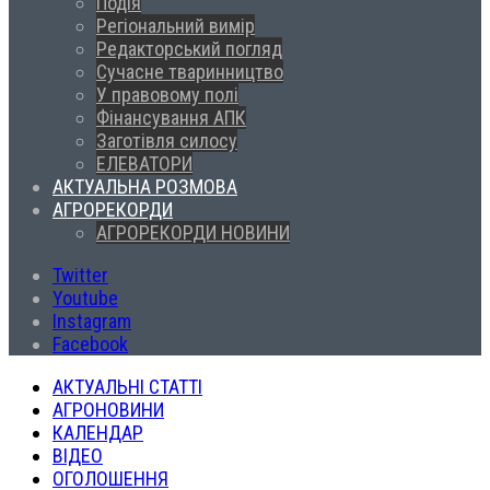
Подія
Регіональний вимір
Редакторський погляд
Сучасне тваринництво
У правовому полі
Фінансування АПК
Заготівля силосу
ЕЛЕВАТОРИ
АКТУАЛЬНА РОЗМОВА
АГРОРЕКОРДИ
АГРОРЕКОРДИ НОВИНИ
Twitter
Youtube
Instagram
Facebook
АКТУАЛЬНІ СТАТТІ
АГРОНОВИНИ
КАЛЕНДАР
ВІДЕО
ОГОЛОШЕННЯ