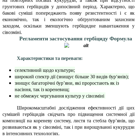
на повторних посівах кукурудзи, а також при відсутності
грунтових гербіцидів у допосівний період. Характерно, що
бакові суміші попереджають появу резистентності і є як
економічно, так і екологічно обґрунтованим захисним
заходом, оскільки зменшують гербіцидне навантаження у
сівозміні.
Регламенти застосування гербіциду Формула
Характеристики та переваги:
селективний щодо культури;
широкий спектр дії (знищує більше 30 видів бур‘янів);
знищує багаторічні бур’яни, які проростають як із
насіння, так із кореневищ;
не обмежує чергування культур у сівозміні
Широкомасштабні дослідження ефективності дії цих
сумішей гербіцидів свідчать про підвищення системної дії
композиції на кореневу систему, листя та стебла бур’янів, що
розвиваються як у сівозміні, так і при вирощуванні кукурудзи
в інтенсивних технологіях.