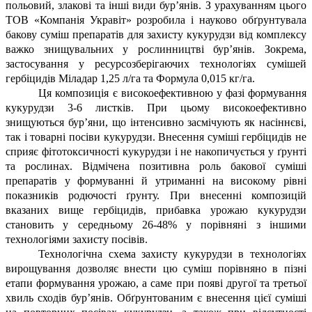
польовий, злакові та інші види бур’янів. З урахуванням цього
ТОВ «Компанія Укравіт» розробила і науково обґрунтувала
бакову суміш препаратів для захисту кукурудзи від комплексу
важко знищувальних у рослинництві бур’янів. Зокрема,
застосування у ресурсозберігаючих технологіях сумішей
гербіцидів Міладар 1,25 л/га та Формула 0,015 кг/га.
Ця композиція є високоефективною у фазі формування
кукурудзи 3-6 листків. При цьому високоефективно
знищуються бур’яни, що інтенсивно засмічують як насіннєві,
так і товарні посіви кукурудзи. Внесення суміші гербіцидів не
сприяє фітотоксичності кукурудзи і не накопичується у ґрунті
та рослинах. Відмічена позитивна роль бакової суміші
препаратів у формуванні й утриманні на високому рівні
показників родючості ґрунту. При внесенні композицій
вказаних вище гербіцидів, прибавка урожаю кукурудзи
становить у середньому 26-48% у порівняні з іншими
технологіями захисту посівів.
Технологічна схема захисту кукурудзи в технологіях
вирощування дозволяє внести цю суміш порівняно в пізні
етапи формування урожаю, а саме при появі другої та третьої
хвиль сходів бур’янів. Обґрунтованим є внесення цієї суміші