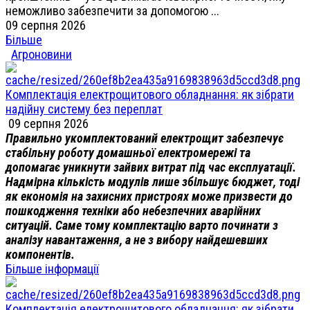
неможливо забезпечити за допомогою ...
09 серпня 2026
Більше
Агроновини
Комплектація електрощитового обладнання: як зібрати
надійну систему без переплат
09 серпня 2026
Правильно укомплектований електрощит забезпечує
стабільну роботу домашньої електромережі та
допомагає уникнути зайвих витрат під час експлуатації.
Надмірна кількість модулів лише збільшує бюджет, тоді
як економія на захисних пристроях може призвести до
пошкодження техніки або небезпечних аварійних
ситуацій. Саме тому комплектацію варто починати з
аналізу навантаження, а не з вибору найдешевших
компонентів.
Більше інформації
Комплектація електрощитового обладнання: як зібрати