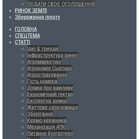
ПОДАТИ СВОЄ ОГОЛОШЕННЯ
РИНОК ЗЕМЛІ
Збереження грунту
ГОЛОВНА
СПЕЦТЕМА
СТАТТІ
Ідеї & тренди
Інфраструктура ринку
Агромаркетинг
Агрономія Сьогодні
Агрострахування
Гість номера
Думки про важливе
Економічний гектар
Експертна думка
Життєве середовище
Зберігання
Кермо керівника
Механізація АПК
Питання бухгалтерії