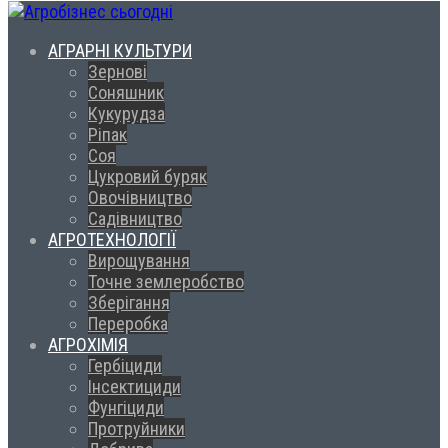
АГРАРНІ КУЛЬТУРИ
Зернові
Соняшник
Кукурудза
Ріпак
Соя
Цукровий буряк
Овочівництво
Садівництво
АГРОТЕХНОЛОГІЇ
Вирощування
Точне землеробство
Зберігання
Переробка
АГРОХІМІЯ
Гербіциди
Інсектициди
Фунгіциди
Протруйники