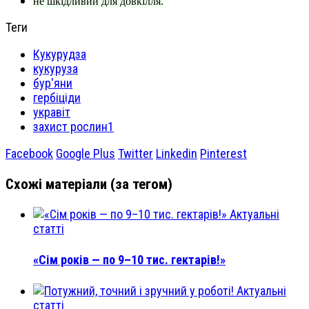
не шкідливий для довкілля.
Теги
Кукурудза
кукуруза
бур'яни
гербіціди
укравіт
захист рослин1
Facebook
Google Plus
Twitter
Linkedin
Pinterest
Схожі матеріали (за тегом)
Актуальні
статті
«Сім років — по 9–10 тис. гектарів!»
Актуальні
статті