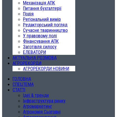
Механізація АПК
Питання бухгалтерії
Подія
Регіональний вимір
Редакторський погляд
Сучасне тваринництво
У правовому полі
Фінансування АПК
Заготівля силосу
ЕЛЕВАТОРИ
АКТУАЛЬНА РОЗМОВА
АГРОРЕКОРДИ
АГРОРЕКОРДИ НОВИНИ
ГОЛОВНА
СПЕЦТЕМА
СТАТТІ
Ідеї & тренди
Інфраструктура ринку
Агромаркетинг
Агрономія Сьогодні