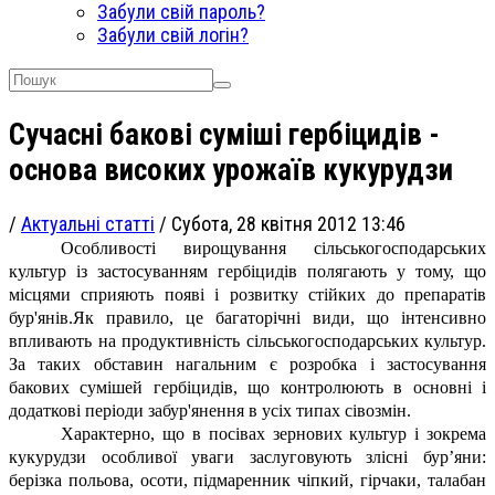
Забули свій пароль?
Забули свій логін?
Сучасні бакові суміші гербіцидів -
основа високих урожаїв кукурудзи
/
Актуальні статті
/
Субота, 28 квітня 2012 13:46
Особливості вирощування сільськогосподарських
культур із застосуванням гербіцидів полягають у тому, що
місцями сприяють появі і розвитку стійких до препаратів
бур'янів.
Як правило, це багаторічні види, що інтенсивно
впливають на продуктивність сільськогосподарських культур.
За таких обставин нагальним є розробка і застосування
бакових сумішей гербіцидів, що контролюють в основні і
додаткові періоди забур'янення в усіх типах сівозмін.
Характерно, що в посівах зернових культур і зокрема
кукурудзи особливої уваги заслуговують злісні бур’яни:
берізка польова, осоти, підмаренник чіпкий, гірчаки, талабан