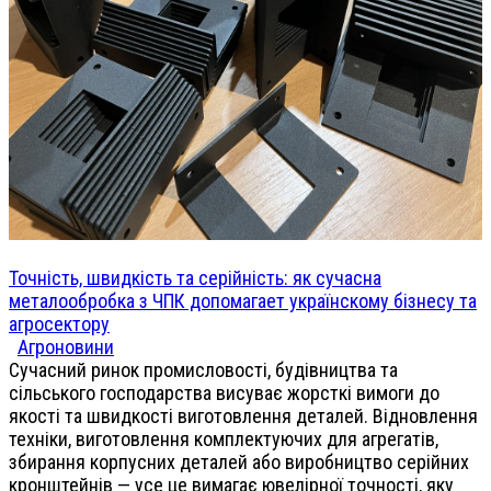
Точність, швидкість та серійність: як сучасна
металообробка з ЧПК допомагает українскому бізнесу та
агросектору
Агроновини
Сучасний ринок промисловості, будівництва та
сільського господарства висуває жорсткі вимоги до
якості та швидкості виготовлення деталей. Відновлення
техніки, виготовлення комплектуючих для агрегатів,
збирання корпусних деталей або виробництво серійних
кронштейнів — усе це вимагає ювелірної точності, яку