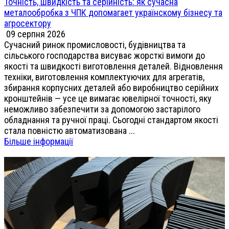
Точність, швидкість та серійність: як сучасна
металообробка з ЧПК допомагает українскому бізнесу та
агросектору
09 серпня 2026
Сучасний ринок промисловості, будівництва та
сільського господарства висуває жорсткі вимоги до
якості та швидкості виготовлення деталей. Відновлення
техніки, виготовлення комплектуючих для агрегатів,
збирання корпусних деталей або виробництво серійних
кронштейнів — усе це вимагає ювелірної точності, яку
неможливо забезпечити за допомогою застарілого
обладнання та ручної праці. Сьогодні стандартом якості
стала повністю автоматизована ...
Більше інформації