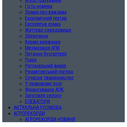
Агрострахування
Гість номера
Думки про важливе
Економічний гектар
Експертна думка
Життєве середовище
Зберігання
Кермо керівника
Механізація АПК
Питання бухгалтерії
Подія
Регіональний вимір
Редакторський погляд
Сучасне тваринництво
У правовому полі
Фінансування АПК
Заготівля силосу
ЕЛЕВАТОРИ
АКТУАЛЬНА РОЗМОВА
АГРОРЕКОРДИ
АГРОРЕКОРДИ НОВИНИ