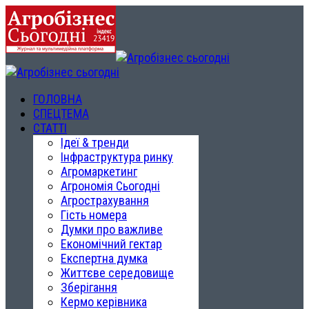
ГОЛОВНА
СПЕЦТЕМА
СТАТТІ
Ідеї & тренди
Інфраструктура ринку
Агромаркетинг
Агрономія Сьогодні
Агрострахування
Гість номера
Думки про важливе
Економічний гектар
Експертна думка
Життєве середовище
Зберігання
Кермо керівника