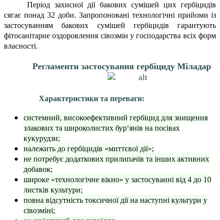
Період захисної дії бакових сумішей цих гербіцидів
сягає понад 32 доби. Запропоновані технологічні прийоми із
застосуванням бакових сумішей гербіцидів гарантують
фітосанітарне оздоровлення сівозмін у господарства всіх форм
власності.
Регламенти застосування гербіциду Міладар
Характеристики та переваги:
системний, високоефективний гербіцид для знищення
злакових та широколистих бур‘янів на посівах
кукурудзи;
належить до гербіцидів «миттєвої дії»;
не потребує додаткових прилипачів та інших активних
добавок;
широке «технологічне вікно» у застосуванні від 4 до 10
листків культури;
повна відсутність токсичної дії на наступні культури у
сівозміні;