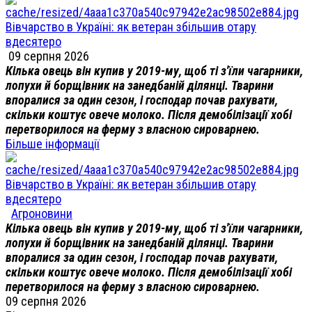
Вівчарство в Україні: як ветеран збільшив отару
вдесятеро
09 серпня 2026
Кілька овець він купив у 2019-му, щоб ті з'їли чагарники,
лопухи й борщівник на занедбаній ділянці. Тварини
впоралися за один сезон, і господар почав рахувати,
скільки коштує овече молоко. Після демобілізації хобі
перетворилося на ферму з власною сироварнею.
Більше інформації
Вівчарство в Україні: як ветеран збільшив отару
вдесятеро
Агроновини
Кілька овець він купив у 2019-му, щоб ті з'їли чагарники,
лопухи й борщівник на занедбаній ділянці. Тварини
впоралися за один сезон, і господар почав рахувати,
скільки коштує овече молоко. Після демобілізації хобі
перетворилося на ферму з власною сироварнею.
09 серпня 2026