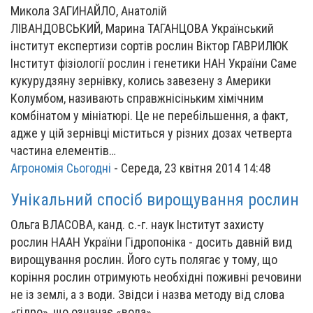
Микола ЗАГИНАЙЛО, Анатолій
ЛІВАНДОВСЬКИЙ, Марина ТАГАНЦОВА Український
інститут експертизи сортів рослин Віктор ГАВРИЛЮК
Інститут фізіології рослин і генетики НАН України Саме
кукурудзяну зернівку, колись завезену з Америки
Колумбом, називають справжнісіньким хімічним
комбінатом у мініатюрі. Це не перебільшення, а факт,
адже у цій зернівці міститься у різних дозах четверта
частина елементів…
Агрономія Сьогодні
-
Середа, 23 квітня 2014 14:48
Унікальний спосіб вирощування рослин
Ольга ВЛАСОВА, канд. с.-г. наук Інститут захисту
рослин НААН України Гідропоніка - досить давній вид
вирощування рослин. Його суть полягає у тому, що
коріння рослин отримують необхідні поживні речовини
не із землі, а з води. Звідси і назва методу від слова
«гідро», що означає «вода».