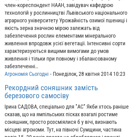
член-кореспондент НААН, завідувач кафедрою
технологій у рослинництві Львівського національного
аграрного університету Урожайність озимої пшениці і
якість зерна значною мірою залежать від
забезпечення рослин елементами мінерального
живлення впродовж усієї вегетації. Інтенсивні сорти
характеризуються вищими вимогами до умов
живлення і тільки при повному і збалансованому
забезпеченні…
Агрономія Сьогодні
-
Понеділок, 28 квітня 2014 10:23
Рекордний соняшник замість
березового самосіву
Ірина САДОВА, спеціально для "АС" Якби хтось раніше
сказав, що на ямпільських пісках взагалі ростиме
соняшник, просто розсміялися б у вічі, визнають
місцеві агрономи. Тут, на півночі Сумщини, частина