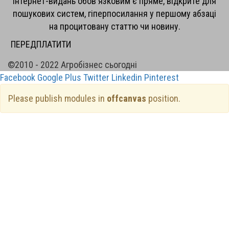
інтернет-видань обов'язковим є пряме, відкрите для
пошукових систем, гіперпосилання у першому абзаці
на процитовану статтю чи новину.
ПЕРЕДПЛАТИТИ
©2010 - 2022 Агробізнес сьогодні
Facebook
Google Plus
Twitter
Linkedin
Pinterest
Please publish modules in
offcanvas
position.