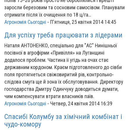
полів 15–20 років просто не оброблялися і врешті
заросли березовим та сосновим самосівом. Планували
отримати після їх очищення по 18 ц/га…
Агрономія Сьогодні
-
П'ятниця, 25 квітня 2014 14:45
Для успіху треба працювати з лідерами
Наталя АНТОНЕНКО, спеціально для "АС" Нинішньої
посівної в агрофірми «Привілля» на Луганщині
додалося проблем. Частина її угідь на очах стає
державним кордоном. Краєм підготовленого до сівби
поля протягнеться свіжовиритий рів, контрольно-
слідова смуга ще й зона їх обслуговування. Директору
господарства Дмитру Одинчуку доводиться думати,
чим компенсувати втрати власників паїв.
Агрономія Сьогодні
-
Четвер, 24 квітня 2014 16:39
Спасибі Колумбу за хімічний комбінат і
чудо-комору