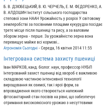
Б. В. ДЗЮБЕЦЬКИЙ, В. Ю. ЧЕРЧЕЛЬ, Е. М. ФЕДОРЕНКО, А.
В. АЛДОШИН Інститут сільського господарства
степової зони НААН Урожайність у розрізі У світовому
землеробстві за посівними площами кукурудза посідає
третє місце після пшениці та рису, а за валовим
збором зерна - перше. За урожайністю зерна вона
перевищує майже всі кормові…
Агрономія Сьогодні
-
Середа, 16 квітня 2014 11:55
Інтегрована система захисту пшениці
Іван МАРКОВ, канд. біолог. наук, профессор НУБіП
Інтегрований захист пшениці від хвороб є важливою
складовою частиною інтенсивної технології
вирощування як озимої, так і ярої форм, за
впровадження якого створюється належний
фітосанітарний стан посівів на рівні, що забезпечує
отримання високоякісного урожаю з несуттєвими