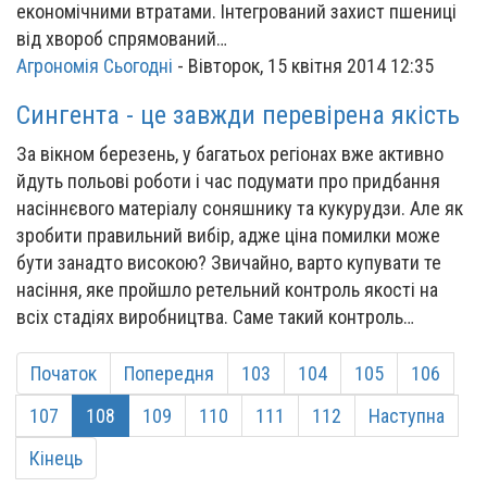
економічними втратами. Інтегрований захист пшениці
від хвороб спрямований…
Агрономія Сьогодні
-
Вівторок, 15 квітня 2014 12:35
Сингента - це завжди перевірена якість
За вікном березень, у багатьох регіонах вже активно
йдуть польові роботи і час подумати про придбання
насіннєвого матеріалу соняшнику та кукурудзи. Але як
зробити правильний вибір, адже ціна помилки може
бути занадто високою? Звичайно, варто купувати те
насіння, яке пройшло ретельний контроль якості на
всіх стадіях виробництва. Саме такий контроль…
Початок
Попередня
103
104
105
106
107
108
109
110
111
112
Наступна
Кінець