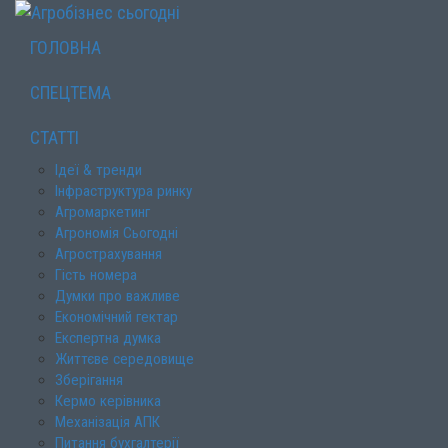
ГОЛОВНА
СПЕЦТЕМА
СТАТТІ
Ідеї & тренди
Інфраструктура ринку
Агромаркетинг
Агрономія Сьогодні
Агрострахування
Гість номера
Думки про важливе
Економічний гектар
Експертна думка
Життєве середовище
Зберігання
Кермо керівника
Механізація АПК
Питання бухгалтерії