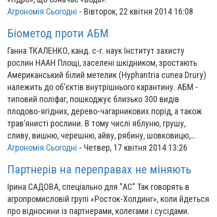
Агрономія Сьогодні
-
Вівторок, 22 квітня 2014 16:08
Біометод проти АБМ
Ганна ТКАЛЕНКО, канд. с-г. наук Інститут захисту
рослин НААН Площі, заселені шкідником, зростають
Американський білий метелик (Hyphantria cunea Drury)
належить до об’єктів внутрішнього карантину. АБМ -
типовий поліфаг, пошкоджує близько 300 видів
плодово-ягідних, дерево-чагарникових порід, а також
трав’янисті рослини. В тому числі яблуню, грушу,
сливу, вишню, черешню, айву, рябину, шовковицю,…
Агрономія Сьогодні
-
Четвер, 17 квітня 2014 13:26
Партнерів на переправах не міняють
Ірина САДОВА, спеціально для "АС" Так говорять в
агропромисловій групі «Росток-Холдинг», коли йдеться
про відносини із партнерами, колегами і сусідами.