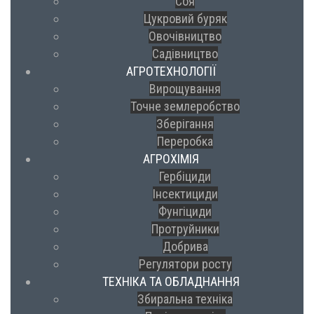
Соя
Цукровий буряк
Овочівництво
Садівництво
АГРОТЕХНОЛОГІЇ
Вирощування
Точне землеробство
Зберігання
Переробка
АГРОХІМІЯ
Гербіциди
Інсектициди
Фунгіциди
Протруйники
Добрива
Регулятори росту
ТЕХНІКА ТА ОБЛАДНАННЯ
Збиральна техніка