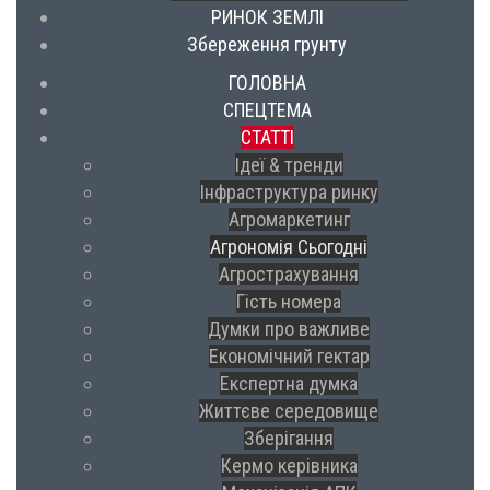
РИНОК ЗЕМЛІ
Збереження грунту
ГОЛОВНА
СПЕЦТЕМА
СТАТТІ
Ідеї & тренди
Інфраструктура ринку
Агромаркетинг
Агрономія Сьогодні
Агрострахування
Гість номера
Думки про важливе
Економічний гектар
Експертна думка
Життєве середовище
Зберігання
Кермо керівника