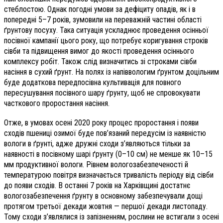
стеблостою. Однак погодні умови за дефіциту опадів, як і в
попередні 5–7 років, зумовили на переважній частині області
ґрунтову посуху. Така ситуація ускладнює проведення осінньої
посівної кампанії цього року, що потребує коригування строків
сівби та підвищення вимог до якості проведення осіннього
комплексу робіт. Також слід визначитись зі строками сівби
насіння в сухий ґрунт. На полях із напіввологим ґрунтом доцільним
буде додаткова передпосівна культивація для повного
пересушування посівного шару ґрунту, щоб не спровокувати
часткового проростання насіння.
Отже, в умовах осені 2020 року процес проростання і появи
сходів пшениці озимої буде пов’язаний передусім із наявністю
вологи в ґрунті, адже дружні сходи з’являються тільки за
наявності в посівному шарі ґрунту (0–10 см) не менше як 10–15
мм продуктивної вологи. Рівнем вологозабезпеченості й
температурою повітря визначається тривалість періоду від сівби
до появи сходів. В останні 7 років на Харківщині достатнє
вологозабезпечення ґрунту в основному забезпечували дощі
протягом третьої декади жовтня — першої декади листопаду.
Тому сходи з’являлися із запізненням, рослини не встигали з осені