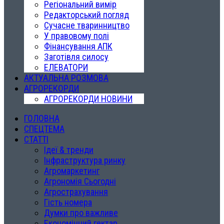
Регіональний вимір
Редакторський погляд
Сучасне тваринництво
У правовому полі
Фінансування АПК
Заготівля силосу
ЕЛЕВАТОРИ
АКТУАЛЬНА РОЗМОВА
АГРОРЕКОРДИ
АГРОРЕКОРДИ НОВИНИ
ГОЛОВНА
СПЕЦТЕМА
СТАТТІ
Ідеї & тренди
Інфраструктура ринку
Агромаркетинг
Агрономія Сьогодні
Агрострахування
Гість номера
Думки про важливе
Економічний гектар