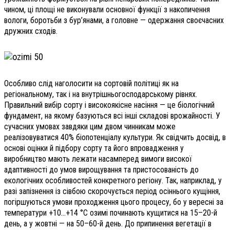
чином, ці площі не виконували основної функції з накопичення
вологи, боротьби з бур’янами, а головне — одержання своєчасних
дружних сходів.
Особливо слід наголосити на сортовій політиці як на
регіональному, так і на внутрішньогосподарському рівнях.
Правильний вибір сорту і високоякісне насіння — це біологічний
фундамент, на якому базуються всі інші складові врожайності. У
сучасних умовах завдяки цим двом чинникам може
реалізовуватися 40% біопотенціалу культури. Як свідчить досвід, в
основі оцінки й підбору сорту та його впровадження у
виробництво мають лежати насамперед вимоги високої
адаптивності до умов вирощування та пристосованість до
екологічних особливостей конкретного регіону. Так, наприклад, у
разі запізнення із сівбою скорочується період осіннього кущіння,
погіршуються умови проходження цього процесу, бо у вересні за
температури +10…+14 °С озимі починають кущитися на 15–20-й
день, а у жовтні — на 50–60-й день. До припинення вегетації в