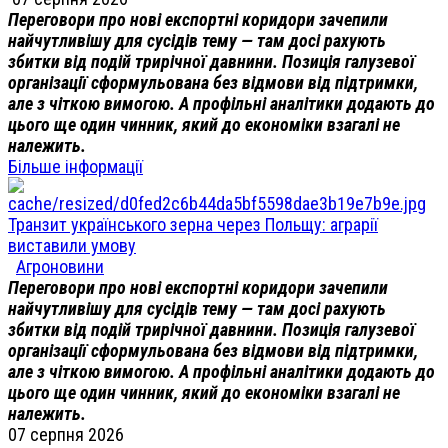
Переговори про нові експортні коридори зачепили
найчутливішу для сусідів тему — там досі рахують
збитки від подій трирічної давнини. Позиція галузевої
організації сформульована без відмови від підтримки,
але з чіткою вимогою. А профільні аналітики додають до
цього ще один чинник, який до економіки взагалі не
належить.
Більше інформації
Транзит українського зерна через Польщу: аграрії
виставили умову
Агроновини
Переговори про нові експортні коридори зачепили
найчутливішу для сусідів тему — там досі рахують
збитки від подій трирічної давнини. Позиція галузевої
організації сформульована без відмови від підтримки,
але з чіткою вимогою. А профільні аналітики додають до
цього ще один чинник, який до економіки взагалі не
належить.
07 серпня 2026