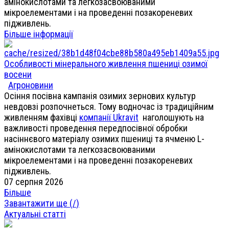
амінокислотами та легкозасвоюваними
мікроелементами і на проведенні позакореневих
підживлень.
Більше інформації
Особливості мінерального живлення пшениці озимої
восени
Агроновини
Осіння посівна кампанія озимих зернових культур
невдовзі розпочнеться. Тому водночас із традиційним
живленням фахівці
компанії Ukravit
наголошують на
важливості проведення передпосівної обробки
насіннєвого матеріалу озимих пшениці та ячменю L-
амінокислотами та легкозасвоюваними
мікроелементами і на проведенні позакореневих
підживлень.
07 серпня 2026
Більше
Завантажити ще (
/
)
Актуальні статті