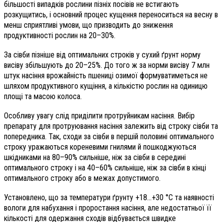
більшості випадків рослини пізніх посівів не встигають
розкущитись, і основний процес кущення переноситься на весну в
менш сприятливі умови, що призводить до зниження
продуктивності рослин на 20–30%.
За сівби пізніше від оптимальних строків у сухий ґрунт норму
висіву збільшують до 20–25%. До того ж за норми висіву
7 млн
штук насіння врожайність пшениці озимої формуватиметься не
шляхом продуктивного кущіння, а кількістю рослин на одиницю
площі та масою колоса.
Особливу увагу слід приділити протруйникам насіння. Вибір
препарату для протруювання насіння залежить від строку сівби та
попередника. Так, сходи за сівби в першій половині оптимального
строку уражаються кореневими гнилями й пошкоджуються
шкідниками на 80–90% сильніше, ніж за сівби в середині
оптимального строку і на 40–60% сильніше, ніж за сівби в кінці
оптимального строку або в межах допустимого.
Установлено, що за температури ґрунту +18…+30 °С та наявності
вологи для набухання і проростання насіння, але недостатньої її
кількості для одержання сходів відбувається швидке