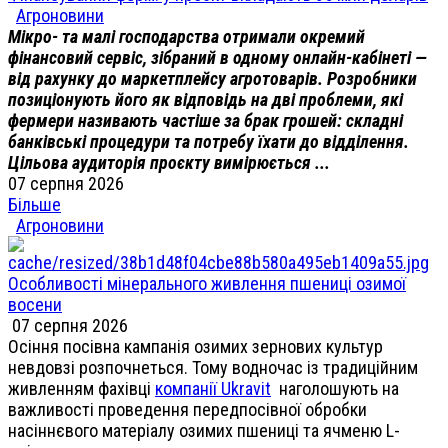
Агроновини
Мікро- та малі господарства отримали окремий
фінансовий сервіс, зібраний в одному онлайн-кабінеті —
від рахунку до маркетплейсу агротоварів. Розробники
позиціонують його як відповідь на дві проблеми, які
фермери називають частіше за брак грошей: складні
банківські процедури та потребу їхати до відділення.
Цільова аудиторія проєкту вимірюється ...
07 серпня 2026
Більше
Агроновини
Особливості мінерального живлення пшениці озимої
восени
07 серпня 2026
Осіння посівна кампанія озимих зернових культур
невдовзі розпочнеться. Тому водночас із традиційним
живленням фахівці
компанії Ukravit
наголошують на
важливості проведення передпосівної обробки
насіннєвого матеріалу озимих пшениці та ячменю L-