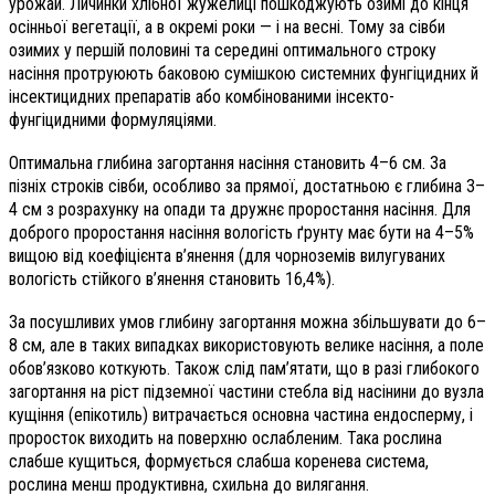
урожай. Личинки хлібної жужелиці пошкоджують озимі до кінця
осінньої вегетації, а в окремі роки — і на весні. Тому за сівби
озимих у першій половині та середині оптимального строку
насіння протруюють баковою сумішкою системних фунгіцидних й
інсектицидних препаратів або комбінованими інсекто-
фунгіцидними формуляціями.
Оптимальна глибина загортання насіння становить 4–6 см. За
пізніх строків сівби, особливо за прямої, достатньою є глибина 3–
4 см з розрахунку на опади та дружнє проростання насіння. Для
доброго проростання насіння вологість ґрунту має бути на 4–5%
вищою від коефіцієнта в’янення (для чорноземів вилугуваних
вологість стійкого в’янення становить 16,4%).
За посушливих умов глибину загортання можна збільшувати до 6–
8 см, але в таких випадках використовують велике насіння, а поле
обов’язково коткують. Також слід пам’ятати, що в разі глибокого
загортання на ріст підземної частини стебла від насінини до вузла
кущіння (епікотиль) витрачається основна частина ендосперму, і
проросток виходить на поверхню ослабленим. Така рослина
слабше кущиться, формується слабша коренева система,
рослина менш продуктивна, схильна до вилягання.