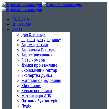
ГОЛОВНА
СПЕЦТЕМА
СТАТТІ
Ідеї & тренди
Інфраструктура ринку
Агромаркетинг
Агрономія Сьогодні
Агрострахування
Гість номера
Думки про важливе
Економічний гектар
Експертна думка
Життєве середовище
Зберігання
Кермо керівника
Механізація АПК
Питання бухгалтерії
Подія