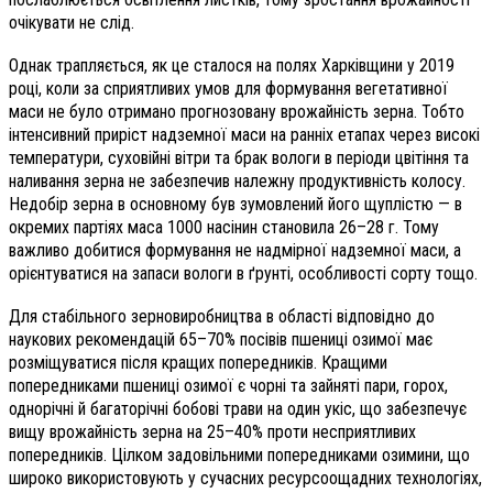
очікувати не слід.
Однак трапляється, як це сталося на полях Харківщини у 2019
році, коли за сприятливих умов для формування вегетативної
маси не було отримано прогнозовану врожайність зерна. Тобто
інтенсивний приріст надземної маси на ранніх етапах через високі
температури, суховійні вітри та брак вологи в періоди цвітіння та
наливання зерна не забезпечив належну продуктивність колосу.
Недобір зерна в основному був зумовлений його щуплістю — в
окремих партіях маса 1000 насінин становила 26–28 г. Тому
важливо добитися формування не надмірної надземної маси, а
орієнтуватися на запаси вологи в ґрунті, особливості сорту тощо.
Для стабільного зерновиробництва в області відповідно до
наукових рекомендацій 65–70% посівів пшениці озимої має
розміщуватися після кращих попередників. Кращими
попередниками пшениці озимої є чорні та зайняті пари, горох,
однорічні й багаторічні бобові трави на один укіс, що забезпечує
вищу врожайність зерна на 25–40% проти несприятливих
попередників. Цілком задовільними попередниками озимини, що
широко використовують у сучасних ресурсоощадних технологіях,