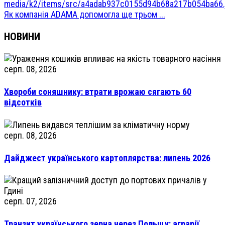
Як компанія ADAMA допомогла ще трьом ...
НОВИНИ
серп. 08, 2026
Хвороби соняшнику: втрати врожаю сягають 60
відсотків
серп. 08, 2026
Дайджест українського картоплярства: липень 2026
серп. 07, 2026
Транзит українського зерна через Польщу: аграрії