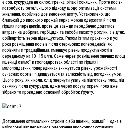
є соя, кукурудза на силос, гречка, ріпак і соняшник. Проте посіви
потребують ретельнішого підходу щодо оптимізації системи
живлення, особливо доз внесення азоту. Установлено, що
близький до високого врожай зерна можна одержати й після
гірших попередників, проте це завжди передбачає додаткові
витрати на добрива, гербіциди та засоби захисту рослин, а відтак,
собівартість зерна підвищується. Разом із тим практично в усі
роки розміщення посівів після стерньових попередників, як
порівняти з традиційними, зменшує рівень продуктивності в
середньому на 10–15 ц/га. Саме через розміщення значних площ
пшениці озимої в господарствах області по гірших і
малопридатних попередниках знижується рівень урожайності
сучасних сортів і підвищується їх залежність від погодних умов.
Цього року, як ніколи, слід звернути увагу на підготовку площ під
озимину після кукурудзи, адже через посуху окремі поля вже
зібрано та проведено основний обробіток ґрунту.
Дотримання оптимальних строків сівби пшениці озимої — одна з
найголовніших передумов одержання високопродуктивного