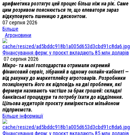
арифметика розтягує цей процес більш ніж на рік. Саме
цим розривом пояснюється те, що елеватори зараз
відкуповують пшеницю з дисконтом.
07 серпня 2026
Більше
Агроновини
Фінансування ферм: у проєкт вкладають 85 млн доларів
07 серпня 2026
Мікро- та малі господарства отримали окремий
фінансовий сервіс, зібраний в одному онлайн-кабінеті —
від рахунку до маркетплейсу агротоварів. Розробники
позиціонують його як відповідь на дві проблеми, які
фермери називають частіше за брак грошей: складні
банківські процедури та потребу їхати до відділення.
Цільова аудиторія проєкту вимірюється мільйоном
підприємств.
Більше інформації
Фінансування ферм: у проєкт вкладають 85 млн доларів