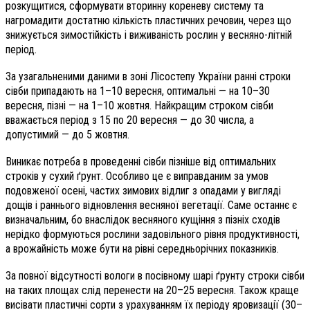
розкущитися, сформувати вторинну кореневу систему та
нагромадити достатню кількість пластичних речовин, через що
знижується зимостійкість і виживаність рослин у весняно-літній
період.
За узагальненими даними в зоні Лісостепу України ранні строки
сівби припадають на 1–10 вересня, оптимальні — на 10–30
вересня, пізні — на 1–10 жовтня. Найкращим строком сівби
вважається період з 15 по 20 вересня — до 30 числа, а
допустимий — до 5 жовтня.
Виникає потреба в проведенні сівби пізніше від оптимальних
строків у сухий ґрунт. Особливо це є виправданим за умов
подовженої осені, частих зимових відлиг з опадами у вигляді
дощів і раннього відновлення весняної вегетації. Саме останнє є
визначальним, бо внаслідок весняного кущіння з пізніх сходів
нерідко формуються рослини задовільного рівня продуктивності,
а врожайність може бути на рівні середньорічних показників.
За повної відсутності вологи в посівному шарі ґрунту строки сівби
на таких площах слід перенести на 20–25 вересня. Також краще
висівати пластичні сорти з урахуванням їх періоду яровизації (30–