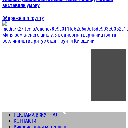
виставили умову
Збереження грунту
Магія замкненого циклу: як синергія тваринництва та
рослинництва рятує бідні ґрунти Київщини
РЕКЛАМА В ЖУРНАЛІ
КОНТАКТИ
Використання матеріалів