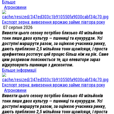
Більше
Агроновини
Експорт зерна: вивезення врожаю займе півтора року
07 серпня 2026
Вивезти цього сезону потрібно близько 40 мільйонів
тонн лише двох культур — пшениці та кукурудзи. Усі
доступні маршрути разом, за оцінкою учасника ринку,
дають приблизно 2,5 мільйона тонн щомісяця, і проста
арифметика розтягує цей процес більш ніж на рік. Саме
цим розривом пояснюється те, що елеватори зараз
відкуповують пшеницю з дисконтом.
Більше інформації
Експорт зерна: вивезення врожаю займе півтора року
Агроновини
Вивезти цього сезону потрібно близько 40 мільйонів
тонн лише двох культур — пшениці та кукурудзи. Усі
доступні маршрути разом, за оцінкою учасника ринку,
дають приблизно 2,5 мільйона тонн щомісяця, і проста