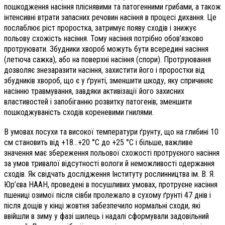
пошкодження насіння пліснявими та патогенними грибами, а також
інтенсивні втрати запасних речовин насіння в процесі дихання. Це
послаблює ріст проростка, затримує появу сходів і знижує
польову схожість насіння. Тому насіння потрібно обов’язково
протруювати. Збудники хвороб можуть бути всередині насіння
(летюча сажка), або на поверхні насіння (спори). Протруювання
дозволяє знезаразити насіння, захистити його і проростки від
збудників хвороб, що є у ґрунті, зменшити шкоду, яку спричиняє
насінню травмування, завдяки активізації його захисних
властивостей і запобіганню розвитку патогенів; зменшити
пошкоджуваність сходів кореневими гнилями.
В умовах посухи та високої температури ґрунту, що на глибині 10
см становить від +18…+20 °С до +25 °С і більше, важливе
значення має збереження польової схожості протруєного насіння
за умов тривалої відсутності вологи й неможливості одержання
сходів. Як свідчать дослідження Інституту рослинництва
ім. В. Я.
Юр’єва НААН, проведені в посушливих умовах, протруєне насіння
пшениці озимої після сівби пролежало в сухому ґрунті 47 днів і
після дощів у кінці жовтня забезпечило нормальні сходи, які
ввійшли в зиму у фазі шилець і надалі сформували задовільний