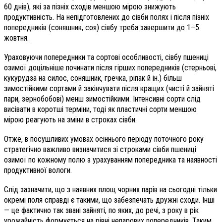
60 днів), які за пізніх сходів меншою мірою знижують
продуктивність. На непідготовлених до сівби полях і після пізніх
попередників (соняшник, соя) сівбу треба завершити до 1–5
жовтня.
Ураховуючи попередники та сортові особливості, сівбу пшениці
озимої доцільніше починати після гірших попередників (стерньові,
кукурудза на силос, соняшник, гречка, ріпак й ін.) більш
зимостійкими сортами й закінчувати після кращих (чисті й зайняті
пари, зернобобові) менш зимостійкими. Інтенсивні сорти слід
висівати в коротші терміни, тоді як пластичні сорти меншою
мірою реагують на зміни в строках сівби.
Отже, в посушливих умовах осіннього періоду поточного року
стратегічно важливо визначитися зі строками сівби пшениці
озимої по кожному полю з урахуванням попередника та наявності
продуктивної вологи.
Слід зазначити, що з наявних площ чорних парів на сьогодні тільки
окремі поля справді є такими, що забезпечать дружні сходи. Інші
— це фактично так звані зайняті, по яких, до речі, з року в рік
урожайність формується на рівні непарових попередників. Таким