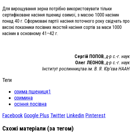
Для вирощування зерна потрібно використовувати тільки
сертифіковане насіння пшениці озимої, з масою 1000 насінин
понад 40 г. Сформовані партії насіння поточного року свідчать про
високі показники посівних якостей насіння сортів за маси 1000
насінин в основному 41–42 г.
Сергій ПОПОВ
,
д-р с.-г. наук
Олег ЛЕОНОВ
,
д-р с.-г. наук
Інститут рослинництва
ім. В. Я. Юр’єва НААН
Теги
озима пшениця1
озимина
осіння посівна
Facebook
Google Plus
Twitter
Linkedin
Pinterest
Схожі матеріали (за тегом)