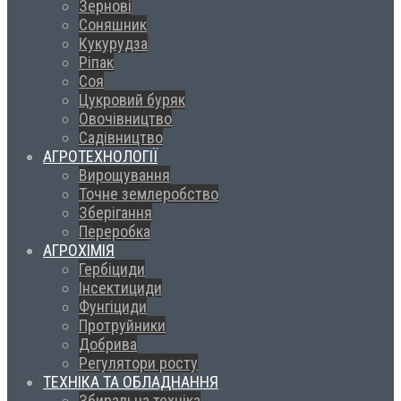
Зернові
Соняшник
Кукурудза
Ріпак
Соя
Цукровий буряк
Овочівництво
Садівництво
АГРОТЕХНОЛОГІЇ
Вирощування
Точне землеробство
Зберігання
Переробка
АГРОХІМІЯ
Гербіциди
Інсектициди
Фунгіциди
Протруйники
Добрива
Регулятори росту
ТЕХНІКА ТА ОБЛАДНАННЯ
Збиральна техніка