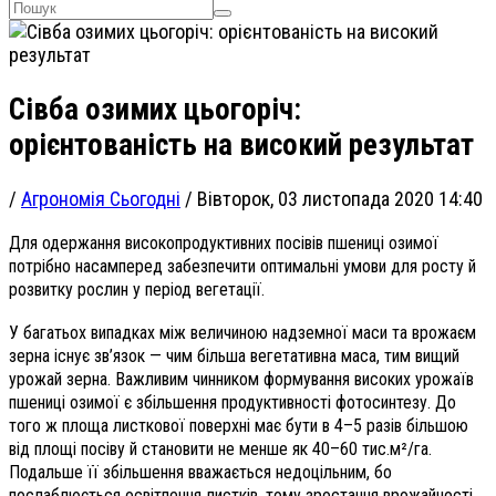
Сівба озимих цьогоріч:
орієнтованість на високий результат
/
Агрономія Сьогодні
/
Вівторок, 03 листопада 2020 14:40
Для одержання високопродуктивних посівів пшениці озимої
потрібно насамперед забезпечити оптимальні умови для росту й
розвитку рослин у період вегетації.
У багатьох випадках між величиною надземної маси та врожаєм
зерна існує зв’язок — чим більша вегетативна маса, тим вищий
урожай зерна. Важливим чинником формування високих урожаїв
пшениці озимої є збільшення продуктивності фотосинтезу. До
того ж площа листкової поверхні має бути в 4–5 разів більшою
від площі посіву й становити не менше як 40–60 тис.м²/га.
Подальше її збільшення вважається недоцільним, бо
послаблюється освітлення листків, тому зростання врожайності