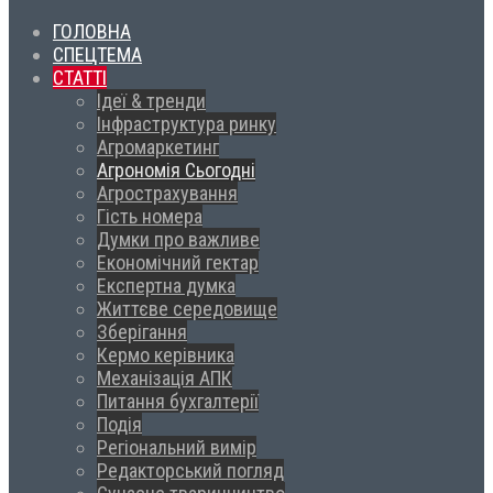
ГОЛОВНА
СПЕЦТЕМА
СТАТТІ
Ідеї & тренди
Інфраструктура ринку
Агромаркетинг
Агрономія Сьогодні
Агрострахування
Гість номера
Думки про важливе
Економічний гектар
Експертна думка
Життєве середовище
Зберігання
Кермо керівника
Механізація АПК
Питання бухгалтерії
Подія
Регіональний вимір
Редакторський погляд