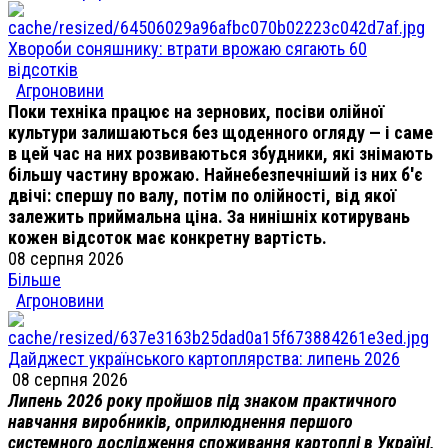
Хвороби соняшнику: втрати врожаю сягають 60
відсотків
Агроновини
Поки техніка працює на зернових, посіви олійної
культури залишаються без щоденного огляду — і саме
в цей час на них розвиваються збудники, які знімають
більшу частину врожаю. Найнебезпечніший із них б'є
двічі: спершу по валу, потім по олійності, від якої
залежить приймальна ціна. За нинішніх котирувань
кожен відсоток має конкретну вартість.
08 серпня 2026
Більше
Агроновини
Дайджест українського картоплярства: липень 2026
08 серпня 2026
Липень 2026 року пройшов під знаком практичного
навчання виробників, оприлюднення першого
системного дослідження споживання картоплі в Україні,