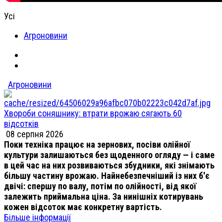
Усі
Агроновини
Агроновини
Хвороби соняшнику: втрати врожаю сягають 60
відсотків
08 серпня 2026
Поки техніка працює на зернових, посіви олійної
культури залишаються без щоденного огляду — і саме
в цей час на них розвиваються збудники, які знімають
більшу частину врожаю. Найнебезпечніший із них б'є
двічі: спершу по валу, потім по олійності, від якої
залежить приймальна ціна. За нинішніх котирувань
кожен відсоток має конкретну вартість.
Більше інформації