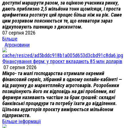
доступні маршрути разом, за оцінкою учасника ринку,
дають приблизно 2,5 мільйона тонн щомісяця, і проста
арифметика розтягує цей процес більш ніж на рік. Саме
цим розривом пояснюється те, що елеватори зараз
відкуповують пшеницю з дисконтом.
07 серпня 2026
Більше
Агроновини
Фінансування ферм: у проєкт вкладають 85 млн доларів
07 серпня 2026
Мікро- та малі господарства отримали окремий
фінансовий сервіс, зібраний в одному онлайн-кабінеті —
від рахунку до маркетплейсу агротоварів. Розробники
позиціонують його як відповідь на дві проблеми, які
фермери називають частіше за брак грошей: складні
банківські процедури та потребу їхати до відділення.
Цільова аудиторія проєкту вимірюється мільйоном
підприємств.
Більше інформації