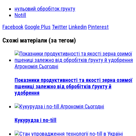
нульовий обробіток грунту
Notill
Facebook
Google Plus
Twitter
Linkedin
Pinterest
Схожі матеріали (за тегом)
Агрономія Сьогодні
Показники продуктивності та якості зерна озимої
пшениці залежно від обробітків ґрунту й
удобрення
Агрономія Сьогодні
Кукурудза і no-till