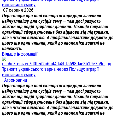
виставили умову
07 серпня 2026
Переговори про нові експортні коридори зачепили
найчутливішу для сусідів тему — там досі рахують
збитки від подій трирічної давнини. Позиція галузевої
організації сформульована без відмови від підтримки,
але з чіткою вимогою. А профільні аналітики додають до
цього ще один чинник, який до економіки взагалі не
належить.
Більше інформації
Транзит українського зерна через Польщу: аграрії
виставили умову
Агроновини
Переговори про нові експортні коридори зачепили
найчутливішу для сусідів тему — там досі рахують
збитки від подій трирічної давнини. Позиція галузевої
організації сформульована без відмови від підтримки,
але з чіткою вимогою. А профільні аналітики додають до
цього ще один чинник, який до економіки взагалі не