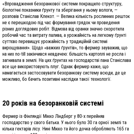
«Впровадження безоранкової системи покращило структуру,
біологічні показники ґрунту та зберігання у ньому вологи, —
розповів Станіслав Клекот. — Велика кількість рослинних решток
не є перешкодою під час формування грядок чи проведення
різних доглядових робіт. Відмова від оранки значно скоротила
робочий час та витрату палива, а урожайність на легкому ґрунті
суттєво перевищує урожайність у традиційній системі
вирощування». Щодо «важких ґрунтів», то фермер зауважив, що
на них no-till закінчився невдачею: більшість картоплі не росла і
загнивала в землі. На цих ґрунтах на господарстві пана Станіслава
все ще використовують плуг. Однак фермер каже, що
намагається застосовувати безоранкову систему всюди, де це
можливо, бо бачить позитивні наслідки такої технології.
20 років на безоранковій системі
Фермер із Фінляндії Мікко Ліндберг у 80-х перейняв
господарство у свого батька. У нього було 30 га орної землі та
кілька гектарів лісу. Нині Мікко та його дочка обробляють 165 га