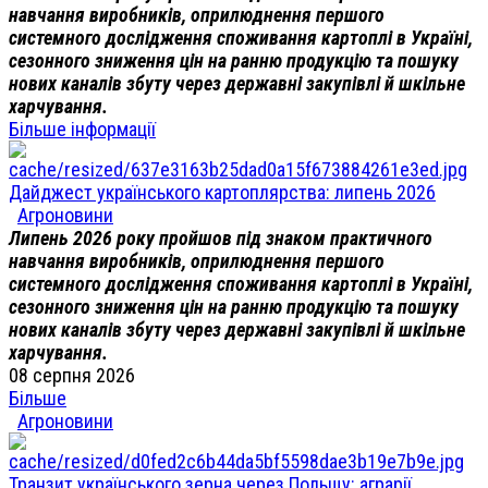
навчання виробників, оприлюднення першого
системного дослідження споживання картоплі в Україні,
сезонного зниження цін на ранню продукцію та пошуку
нових каналів збуту через державні закупівлі й шкільне
харчування.
Більше інформації
Дайджест українського картоплярства: липень 2026
Агроновини
Липень 2026 року пройшов під знаком практичного
навчання виробників, оприлюднення першого
системного дослідження споживання картоплі в Україні,
сезонного зниження цін на ранню продукцію та пошуку
нових каналів збуту через державні закупівлі й шкільне
харчування.
08 серпня 2026
Більше
Агроновини
Транзит українського зерна через Польщу: аграрії