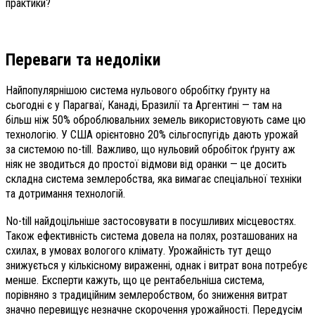
практики?
Переваги та недоліки
Найпопулярнішою система нульового обробітку ґрунту на
сьогодні є у Парагваї, Канаді, Бразилії та Аргентині — там на
більш ніж 50% оброблювальних земель використовують саме цю
технологію. У США орієнтовно 20% сільгоспугідь дають урожай
за системою no-till. Важливо, що нульовий обробіток ґрунту аж
ніяк не зводиться до простої відмови від оранки — це досить
складна система землеробства, яка вимагає спеціальної техніки
та дотримання технологій.
No-till найдоцільніше застосовувати в посушливих місцевостях.
Також ефективність система довела на полях, розташованих на
схилах, в умовах вологого клімату. Урожайність тут дещо
знижується у кількісному вираженні, однак і витрат вона потребує
менше. Експерти кажуть, що це рентабельніша система,
порівняно з традиційним землеробством, бо зниження витрат
значно перевищує незначне скорочення урожайності. Передусім