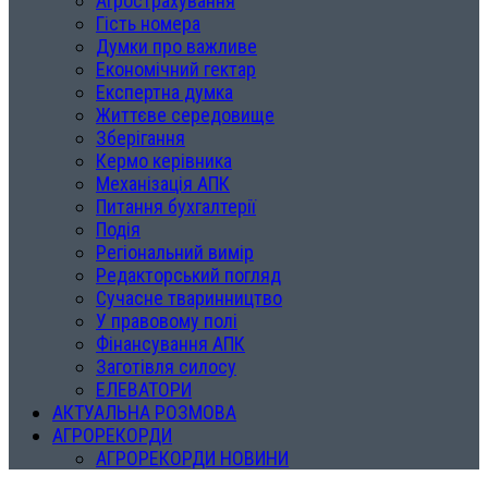
Агрострахування
Гість номера
Думки про важливе
Економічний гектар
Експертна думка
Життєве середовище
Зберігання
Кермо керівника
Механізація АПК
Питання бухгалтерії
Подія
Регіональний вимір
Редакторський погляд
Сучасне тваринництво
У правовому полі
Фінансування АПК
Заготівля силосу
ЕЛЕВАТОРИ
АКТУАЛЬНА РОЗМОВА
АГРОРЕКОРДИ
АГРОРЕКОРДИ НОВИНИ