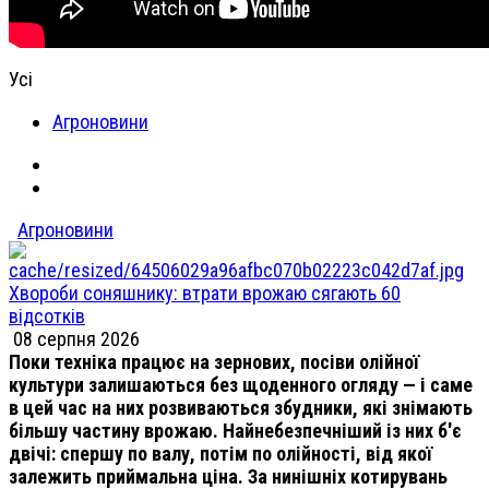
Усі
Агроновини
Агроновини
Хвороби соняшнику: втрати врожаю сягають 60
відсотків
08 серпня 2026
Поки техніка працює на зернових, посіви олійної
культури залишаються без щоденного огляду — і саме
в цей час на них розвиваються збудники, які знімають
більшу частину врожаю. Найнебезпечніший із них б'є
двічі: спершу по валу, потім по олійності, від якої
залежить приймальна ціна. За нинішніх котирувань