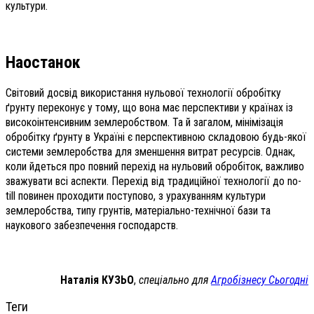
культури.
Наостанок
Світовий досвід використання нульової технології обробітку
ґрунту переконує у тому, що вона має перспективи у країнах із
високоінтенсивним землеробством. Та й загалом, мінімізація
обробітку ґрунту в Україні є перспективною складовою будь-якої
системи землеробства для зменшення витрат ресурсів. Однак,
коли йдеться про повний перехід на нульовий обробіток, важливо
зважувати всі аспекти. Перехід від традиційної технології до no-
till повинен проходити поступово, з урахуванням культури
землеробства, типу грунтів, матеріально-технічної бази та
наукового забезпечення господарств.
Наталія КУЗЬО
,
спеціально для
Агробізнесу Сьогодні
Теги