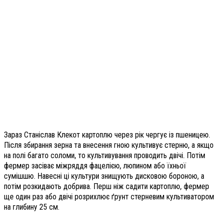
Зараз Станіслав Клекот картоплю через рік чергує із пшеницею.
Після збирання зерна та внесення гною культивує стерню, а якщо
на полі багато соломи, то культивування проводить двічі. Потім
фермер засіває міжряддя фацелією, люпином або їхньої
сумішшю. Навесні ці культури знищують дисковою бороною, а
потім розкидають добрива. Перш ніж садити картоплю, фермер
ще один раз або двічі розрихлює ґрунт стерневим культиватором
на глибину 25 см.