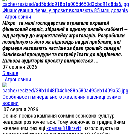
Фінансування ферм: у проєкт вкладають 85 млн доларів
Агроновини
Мікро- та малі господарства отримали окремий
фінансовий сервіс, зібраний в одному онлайн-кабінеті —
від рахунку до маркетплейсу агротоварів. Розробники
позиціонують його як відповідь на дві проблеми, які
фермери називають частіше за брак грошей: складні
банківські процедури та потребу їхати до відділення.
Цільова аудиторія проєкту вимірюється ...
07 серпня 2026
Більше
Агроновини
Особливості мінерального живлення пшениці озимої
восени
07 серпня 2026
Осіння посівна кампанія озимих зернових культур
невдовзі розпочнеться. Тому водночас із традиційним
живленням фахівці
компанії Ukravit
наголошують на