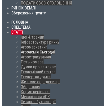
ПОДАТИ СВОЄ ОГОЛОШЕННЯ
РИНОК ЗЕМЛІ
Збереження грунту
ГОЛОВНА
СПЕЦТЕМА
СТАТТІ
Ідеї & тренди
Інфраструктура ринку
Агромаркетинг
Агрономія Сьогодні
Агрострахування
Гість номера
Думки про важливе
Економічний гектар
Експертна думка
Життєве середовище
Зберігання
Кермо керівника
Механізація АПК
Питання бухгалтерії