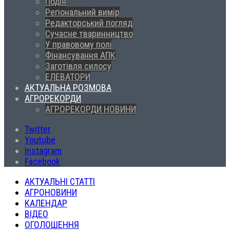
Подія
Регіональний вимір
Редакторський погляд
Сучасне тваринництво
У правовому полі
Фінансування АПК
Заготівля силосу
ЕЛЕВАТОРИ
АКТУАЛЬНА РОЗМОВА
АГРОРЕКОРДИ
АГРОРЕКОРДИ НОВИНИ
Twitter
Youtube
Instagram
Facebook
АКТУАЛЬНІ СТАТТІ
АГРОНОВИНИ
КАЛЕНДАР
ВІДЕО
ОГОЛОШЕННЯ