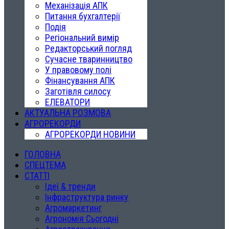
Механізація АПК
Питання бухгалтерії
Подія
Регіональний вимір
Редакторський погляд
Сучасне тваринництво
У правовому полі
Фінансування АПК
Заготівля силосу
ЕЛЕВАТОРИ
АКТУАЛЬНА РОЗМОВА
АГРОРЕКОРДИ
АГРОРЕКОРДИ НОВИНИ
ГОЛОВНА
СПЕЦТЕМА
СТАТТІ
Ідеї & тренди
Інфраструктура ринку
Агромаркетинг
Агрономія Сьогодні