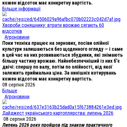
кожен відсоток має конкретну вартість.
Більше інформації
Хвороби соняшнику: втрати врожаю сягають 60
відсотків
Агроновини
Поки техніка працює на зернових, посіви олійної
культури залишаються без щоденного огляду — і саме
в цей час на них розвиваються збудники, які знімають
більшу частину врожаю. Найнебезпечніший із них б'є
двічі: спершу по валу, потім по олійності, від якої
залежить приймальна ціна. За нинішніх котирувань
кожен відсоток має конкретну вартість.
08 серпня 2026
Більше
Агроновини
Дайджест українського картоплярства: липень 2026
08 серпня 2026
Липень 2026 року пройшов під знаком практичного