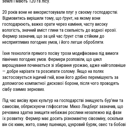
землі і мають 120 га лісу.
20 років вони не використовували плуг у своєму господарстві.
Відмовитись вирішили тому, що ґрунт, на якому вони
господарюють, важко орати через каміння, часту високу
вологість, значний вміст глини та схильність до водної ерозії.
Фермер зазначив, що за цей час ґрунт став стійким до
несприятливих погодних умов, і його легше обробляти.
Їхня технологія прямого посіву трохи модифікована під вимоги
північних погодних умов. Фермери розповіли, що цикл
вирощування починається зі збирання урожаю, адже найголовніше
— добре нарізати та розсипати солому. Якщо на полях
застосовується індичий гній, вони його дрібно перемішують за
допомогою компактної дискової борони, після чого проводять
сівбу озимих зернових.
Під час висіву ярих культур на господарстві знищують бур’яни та
самосіви, обприскуючи гліфосатом. Мікко Ліндберг зазначив, що
речовина здатна знищити небажані рослини незалежно від фази
їх розвитку. Фермер має досить різноманітну сівозміну, оскільки
він сіє кмин, жито, озиму пшеницю, цукровий буряк, овес та бобові