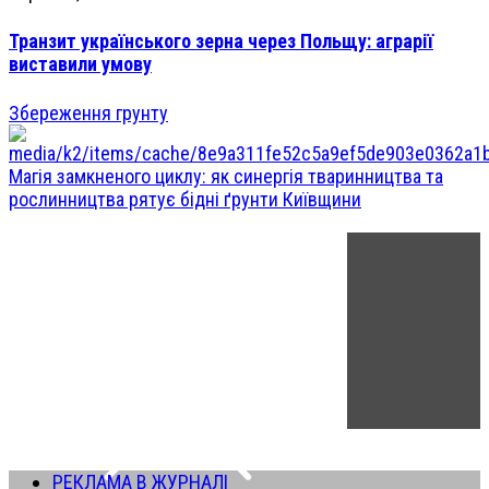
Транзит українського зерна через Польщу: аграрії
виставили умову
Збереження грунту
Магія замкненого циклу: як синергія тваринництва та
рослинництва рятує бідні ґрунти Київщини
РЕКЛАМА В ЖУРНАЛІ