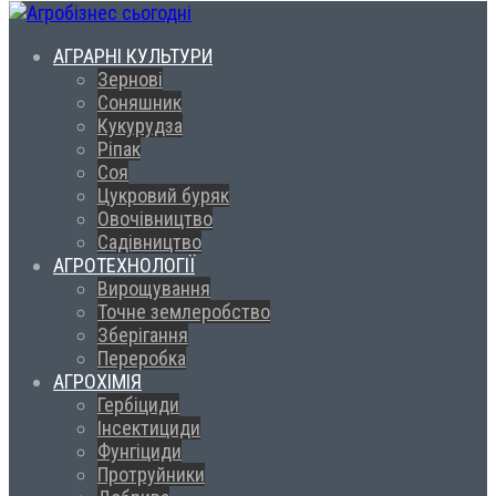
АГРАРНІ КУЛЬТУРИ
Зернові
Соняшник
Кукурудза
Ріпак
Соя
Цукровий буряк
Овочівництво
Садівництво
АГРОТЕХНОЛОГІЇ
Вирощування
Точне землеробство
Зберігання
Переробка
АГРОХІМІЯ
Гербіциди
Інсектициди
Фунгіциди
Протруйники