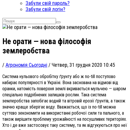
Забули свій пароль?
Забули свій логін?
Не орати — нова філософія
землеробства
/
Агрономія Сьогодні
/
Четвер, 31 грудня 2020 10:45
Система нульового обробітку ґрунту або ж no-till поступово
набирає популярності в Україні. Вона заснована на відмові від
оранки, натомість поверхня землі вкривається мульчею — шаром
спеціально подрібнених залишків рослин. Така система
землеробства запобігає водній та вітровій ерозії ґрунтів, а також
значно краще зберігає воду. Вважається, що із no-till можна
суттєво зекономити на використанні робочої сили та пального, а
також вирішити проблему урожайності на посушливих територіях.
Хто і де вже застосовує таку систему, та як відгукуються про неї