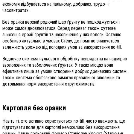
економія відбувається на пальному, добривах, трудо- і
часовитратах.
Без оранки верхній родючий шар ґрунту не пошкоджується і
може самовідновлюватися. Серед переваг також суттєве
зниження ерозії ґрунтів та накопичення у них вологи. Останнє
особливо актуально в умовах Степу, де помітно знижується
залежність урожаю від погодних умов за використання no-till.
Водночас система нульового обробітку непридатна на надмірно
зволожених та заболочених ґрунтах. У таких місцях вона
ефективна лише за умови створення добрих дренажних систем.
Також система обов’язково вимагає правильної сівозміни та
дотримання норм використання отрутохімікатів.
Картопля без оранки
Навіть ті, хто активно користуються no-till, часто вважають, що
підготувати поле для картоплі неможливо без використання
оранки. Однак польський фермер Станіслав Клекот (Stanisław