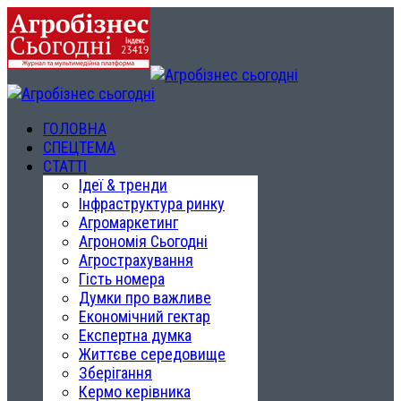
ГОЛОВНА
СПЕЦТЕМА
СТАТТІ
Ідеї & тренди
Інфраструктура ринку
Агромаркетинг
Агрономія Сьогодні
Агрострахування
Гість номера
Думки про важливе
Економічний гектар
Експертна думка
Життєве середовище
Зберігання
Кермо керівника