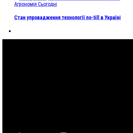
Агрономія Сьогодні
Стан упровадження технології no-till в Україні