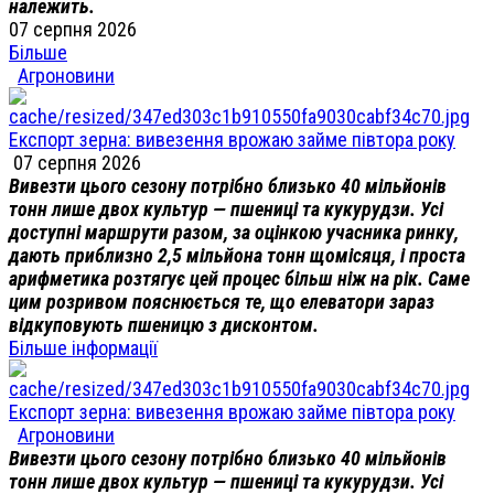
належить.
07 серпня 2026
Більше
Агроновини
Експорт зерна: вивезення врожаю займе півтора року
07 серпня 2026
Вивезти цього сезону потрібно близько 40 мільйонів
тонн лише двох культур — пшениці та кукурудзи. Усі
доступні маршрути разом, за оцінкою учасника ринку,
дають приблизно 2,5 мільйона тонн щомісяця, і проста
арифметика розтягує цей процес більш ніж на рік. Саме
цим розривом пояснюється те, що елеватори зараз
відкуповують пшеницю з дисконтом.
Більше інформації
Експорт зерна: вивезення врожаю займе півтора року
Агроновини
Вивезти цього сезону потрібно близько 40 мільйонів
тонн лише двох культур — пшениці та кукурудзи. Усі