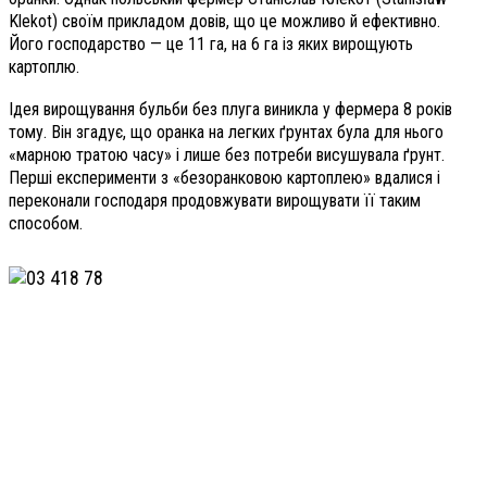
Klekot) своїм прикладом довів, що це можливо й ефективно.
Його господарство — це 11 га, на 6 га із яких вирощують
картоплю.
Ідея вирощування бульби без плуга виникла у фермера 8 років
тому. Він згадує, що оранка на легких ґрунтах була для нього
«марною тратою часу» і лише без потреби висушувала ґрунт.
Перші експерименти з «без­оранковою картоплею» вдалися і
переконали господаря продовжувати вирощувати її таким
способом.