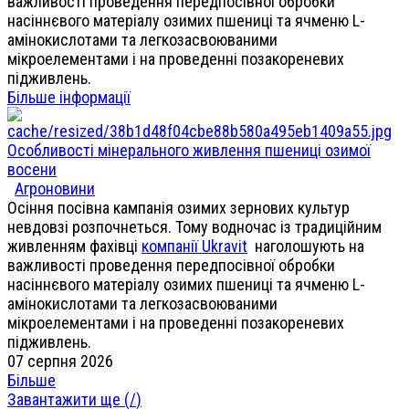
важливості проведення передпосівної обробки
насіннєвого матеріалу озимих пшениці та ячменю L-
амінокислотами та легкозасвоюваними
мікроелементами і на проведенні позакореневих
підживлень.
Більше інформації
Особливості мінерального живлення пшениці озимої
восени
Агроновини
Осіння посівна кампанія озимих зернових культур
невдовзі розпочнеться. Тому водночас із традиційним
живленням фахівці
компанії Ukravit
наголошують на
важливості проведення передпосівної обробки
насіннєвого матеріалу озимих пшениці та ячменю L-
амінокислотами та легкозасвоюваними
мікроелементами і на проведенні позакореневих
підживлень.
07 серпня 2026
Більше
Завантажити ще (
/
)