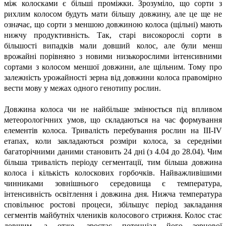
між колосками є більші проміжки. Зрозуміло, що сорти з
рихлим колосом будуть мати більшу довжину, але це ще не
означає, що сорти з меншою довжиною колоса (щільні) мають
нижчу продуктивність. Так, старі високорослі сорти в
більшості випадків мали довший колос, але були менш
врожайні порівняно з новими низькорослими інтенсивними
сортами з колосом меншої довжини, але щільним. Тому про
залежність урожайності зерна від довжини колоса правомірно
вести мову у межах одного генотипу рослин.
Довжина колоса чи не найбільше змінюється під впливом
метеорологічних умов, що складаються на час формування
елементів колоса. Тривалість перебування рослин на ІІІ-ІV
етапах, коли закладаються розміри колоса, за середніми
багаторічними даними становить 24 дні (з 4.04 до 28.04). Чим
більша тривалість періоду сегментації, тим більша довжина
колоса і кількість колоскових горбочків. Найважливішими
чинниками зовнішнього середовища є температура,
інтенсивність освітлення і довжина дня. Нижча температура
сповільнює ростові процеси, збільшує період закладання
сегментів майбутніх члеників колосового стрижня. Колос стає
довшим, а отже, зростає потенціал його зернової