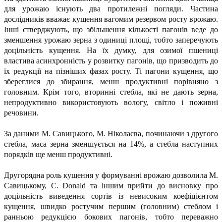
для урожаю існують два протилежні погляди. Частина
дослідників вважає кущення вагомим резервом росту врожаю.
Інші стверджують, що збільшення кількості пагонів веде до
зменшення урожаю зерна з одиниці площі, тобто заперечують
доцільність кущення. На їх думку, для озимої пшениці
властива асинхронність у розвитку пагонів, що призводить до
їх редукції на пізніших фазах росту. Ті пагони кущення, що
збереглися до збирання, менш продуктивні порівняно з
головним. Крім того, вторинні стебла, які не дають зерна,
непродуктивно використовують вологу, світло і поживні
речовини.
За даними М. Савицького, М. Ніколаєва, починаючи з другого
стебла, маса зерна зменшується на 14%, а стебла наступних
порядків ще менш продуктивні.
Другорядна роль кущення у формуванні врожаю дозволила М.
Савицькому, C. Donald та іншим прийти до висновку про
доцільність виведення сортів із невисоким коефіцієнтом
кущення, швидко ростучим першим (головним) стеблом і
ранньою редукцією бокових пагонів, тобто переважно