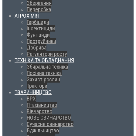
Зберігання
Переробка
АГРОХІМІЯ
Гербіциди
Інсектициди
Фунгіциди
Протруйники
Добрива
Регулятори росту
ТЕХНІКА ТА ОБЛАДНАННЯ
Збиральна техніка
Посівна техніка
Захист рослин
Трактори
ТВАРИННИЦТВО
ВРХ
Птахівництво
Вівчарство
НОВЕ СВИНАРСТВО
Сучасне свинарство
Бджільництво