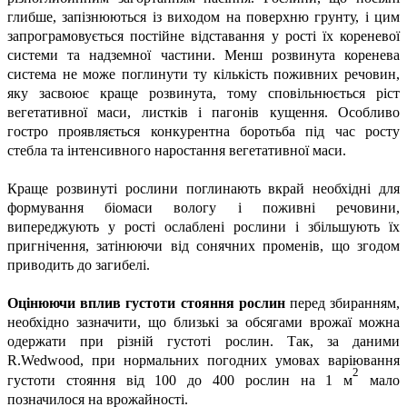
глибше, запізнюються із виходом на поверхню грунту, і цим
запрограмовується постійне відставання у рості їх кореневої
системи та надземної частини. Менш розвинута коренева
система не може поглинути ту кількість поживних речовин,
яку засвоює краще розвинута, тому сповільнюється ріст
вегетативної маси, листків і пагонів кущення. Особливо
гостро проявляється конкурентна боротьба під час росту
стебла та інтенсивного наростання вегетативної маси.
Краще розвинуті рослини поглинають вкрай необхідні для
формування біомаси вологу і поживні речовини,
випереджують у рості ослаблені рослини і збільшують їх
пригнічення, затінюючи від сонячних променів, що згодом
приводить до загибелі.
Оцінюючи вплив густоти стояння рослин
перед збиранням,
необхідно зазначити, що близькі за обсягами врожаї можна
одержати при різній густоті рослин. Так, за даними
R.Wedwood, при нормальних погодних умовах варіювання
2
густоти стояння від 100 до 400 рослин на 1 м
мало
позначилося на врожайності.