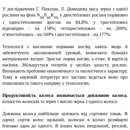
У дослідженнях Г. Пикуша, Л. Демишева маса зерна з однієї
рослини на фоні N
P
K
у двостеблових рослин порівняно
90
60
60
з одностебловими зростає на 84,8%; у тристеблових
відповідно - на 158%; чотиристеблових - на 209%;
п’ятистеблових - на 169% і шестистеблових - на 177%.
Технології з високими нормами висіву, навіть якщо й
забезпечують запланований урожай, вимагають більших
матеріальних витрат
.
Зростає норма висіву, а отже, й вартість
насіння. Збільшується потреба у засобах захисту рослин.
Виникають проблеми економічного та екологічного характеру.
Тому в науковій літературі все частіше ведеться мова про
помилковість такого напряму у технологіях.
Продуктивність колоса визначається довжиною колоса
,
кількістю колосків та зерен і масою зерна з одного колоса.
Довжина колоса найбільше залежить від сортових ознак. В
одних сортів колос щільний, колоски в колосі розміщені
близько один до одного. В інших колос нещільний, рихлий,