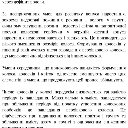
через дефіцит вологи.
За несприятливих умов для розвитку конуса наростання,
зокрема недостачі поживних речовин і вологи у грунті,
сильному загущенні рослин, недостачі світла чи заповітряної
посухи колоскові горбочки у верхній частині конуса
наростання недорозвиваються і засихають. Це призводить до
різкого зменшення розмірів колоса. Формування колосків у
пшениці закінчується після закладання верхівкового колоска,
що морфологічно відрізняється від інших колосків.
Умови середовища, що прискорюють швидкість формування
колоса, колосків і квіток, одночасно зменшують число цих
елементів, а умови, що продовжують цей процес, збільшують.
Число колосків у колосі передусім визначається тривалістю
періоду їх закладання. Максимальна кількість закладається
при збільшенні періоду від початку утворення колоскових
горбочків до закладання верхівкового колоска. Це
відбувається при підвищенні вологості повітря і грунту та
збільшенні вмісту азоту в грунті з одночасним зниженням
температури повітря.