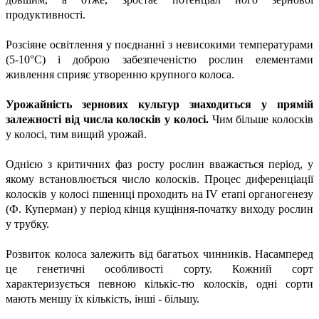
продуктивності.
Розсіяне освітлення у поєднанні з невисокими температурами
(5-10°C) і доброю забезпеченістю рослин елементами
живлення сприяє утворенню крупного колоса.
Урожайність зернових культур знаходиться
у
прямій
залежності від числа колосків у колосі.
Чим більше колосків
у колосі, тим вищий урожай.
Однією з критичних фаз росту рослин вважається період, у
якому встановлюється число колосків. Процес диференціації
колосків у колосі пшениці проходить на ІV етапі органогенезу
(Ф. Куперман) у період кінця кущіння-початку виходу рослин
у трубку.
Розвиток колоса залежить від багатьох чинників. Насамперед
це генетичні особливості сорту. Кожний сорт
характеризується певною кількіс-тю колосків, одні сорти
мають меншу їх кількість, інші - більшу.