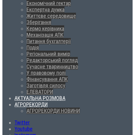
Економічний гектар
Експертна думка
Життєве середовище
Зберігання
Кермо керівника
Механізація АПК
Питання бухгалтерії
Подія
Регіональний вимір
Редакторський погляд
Сучасне тваринництво
У правовому полі
Фінансування АПК
Заготівля силосу
ЕЛЕВАТОРИ
АКТУАЛЬНА РОЗМОВА
АГРОРЕКОРДИ
АГРОРЕКОРДИ НОВИНИ
Twitter
Youtube