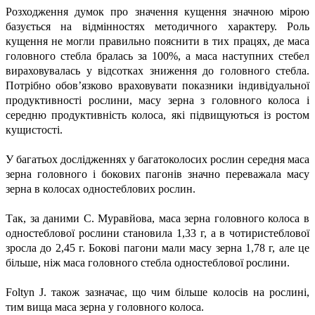
Розходження думок про значення кущення значною мірою
базується на відмінностях методичного характеру. Роль
кущення не могли правильно пояснити в тих працях, де маса
головного стебла бралась за 100%, а маса наступних стебел
вираховувалась у відсотках зниження до головного стебла.
Потрібно обов’язково враховувати показники індивідуальної
продуктивності рослини, масу зерна з головного колоса і
середню продуктивність колоса, які підвищуються із ростом
кущистості.
У багатьох дослідженнях у багатоколосих рослин середня маса
зерна головного і бокових пагонів значно переважала масу
зерна в колосах одностеблових рослин.
Так, за даними С. Муравйова, маса зерна головного колоса в
одностеблової рослини становила 1,33 г, а в чотиристеблової
зросла до 2,45 г. Бокові пагони мали масу зерна 1,78 г, але це
більше, ніж маса головного стебла одностеблової рослини.
Foltyn J. також зазначає, що чим більше колосів на рослині,
тим вища маса зерна у головного колоса.