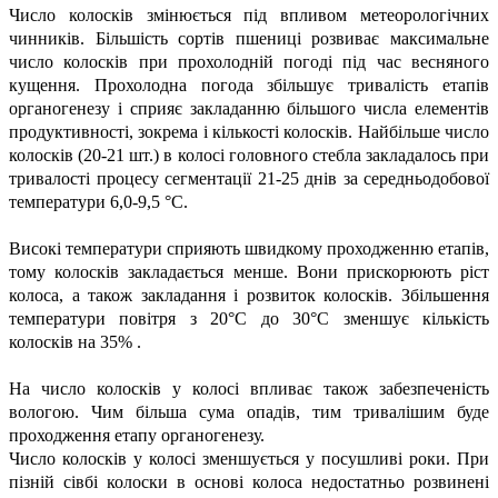
Число колосків змінюється під впливом метеорологічних
чинників. Більшість сортів пшениці розвиває максимальне
число колосків при прохолодній погоді під час весняного
кущення. Прохолодна погода збільшує тривалість етапів
органогенезу і сприяє закладанню більшого числа елементів
продуктивності, зокрема і кількості колосків. Найбільше число
колосків (20-21 шт.) в колосі головного стебла закладалось при
тривалості процесу сегментації 21-25 днів за середньодобової
температури 6,0-9,5 °С.
Високі температури сприяють швидкому проходженню етапів,
тому колосків закладається менше. Вони прискорюють ріст
колоса, а також закладання і розвиток колосків. Збільшення
температури повітря з 20°С до 30°С зменшує кількість
колосків на 35% .
На число колосків у колосі впливає також забезпеченість
вологою. Чим більша сума опадів, тим тривалішим буде
проходження етапу органогенезу.
Число колосків у колосі зменшується у посушливі роки. При
пізній сівбі колоски в основі колоса недостатньо розвинені