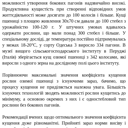
можливості утворення бокових пагонів надзвичайно високі.
Продуктивна кущистість при створенні відповідних умов
життєдіяльності може досягати до 100 колосів і більше. Кущі
пшениці з площею живлення 30х70 см давали до 100 стебел з
урожайністю 100-120 г. У штучних умовах вдавалось
одержати рослини, що мали понад 300 стебел і більше. У
спеціальному досліді, де температура постійно підтримувалась
у межах 18-20°С, у сорту Одеська 3 виросло 334 пагони. В
музеї вищого сільськогосподарського інституту в Перуджі
(Італія) зберігається кущ озимої пшениці з 342 колосами, які
виросли з одного зерна на дослідному полі цього інституту.
Порівнюючи максимальні значення коефіцієнта кущення
рослин озимої пшениці з існуючими зараз, бачимо, що
процесу кущення не приділяється належна увага. Більшість
існуючих технологій зводять можливості рослин кущитись до
мінімуму, а основою окремих з них і є одностебловий тип
рослини без бокових пагонів.
Рекомендації вчених щодо оптимального значення коефіцієнта
кущення дуже різноманітні. Прийняті зараз норми висіву і