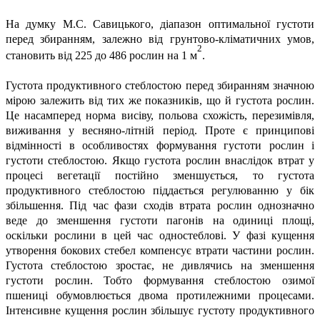
На думку М.С. Савицького, діапазон оптимальної густоти
перед збиранням, залежно від грунтово-кліматичних умов,
2
становить від 225 до 486 рослин на 1 м
.
Густота продуктивного стеблостою перед збиранням значною
мірою залежить від тих же показників, що й густота рослин.
Це насамперед норма висіву, польова схожість, перезимівля,
виживання у весняно-літній період. Проте є принципові
відмінності в особливостях формування густоти рослин і
густоти стеблостою. Якщо густота рослин внаслідок втрат у
процесі вегетації постійно зменшується, то густота
продуктивного стеблостою піддається регулюванню у бік
збільшення. Під час фази сходів втрата рослин однозначно
веде до зменшення густоти пагонів на одиниці площі,
оскільки рослини в цей час одностеблові. У фазі кущення
утворення бокових стебел компенсує втрати частини рослин.
Густота стеблостою зростає, не дивлячись на зменшення
густоти рослин. Тобто формування стеблостою озимої
пшениці обумовлюється двома протилежними процесами.
Інтенсивне кущення рослин збільшує густоту продуктивного