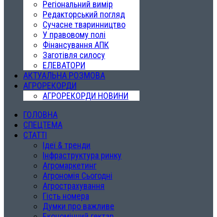
Регіональний вимір
Редакторський погляд
Сучасне тваринництво
У правовому полі
Фінансування АПК
Заготівля силосу
ЕЛЕВАТОРИ
АКТУАЛЬНА РОЗМОВА
АГРОРЕКОРДИ
АГРОРЕКОРДИ НОВИНИ
ГОЛОВНА
СПЕЦТЕМА
СТАТТІ
Ідеї & тренди
Інфраструктура ринку
Агромаркетинг
Агрономія Сьогодні
Агрострахування
Гість номера
Думки про важливе
Економічний гектар