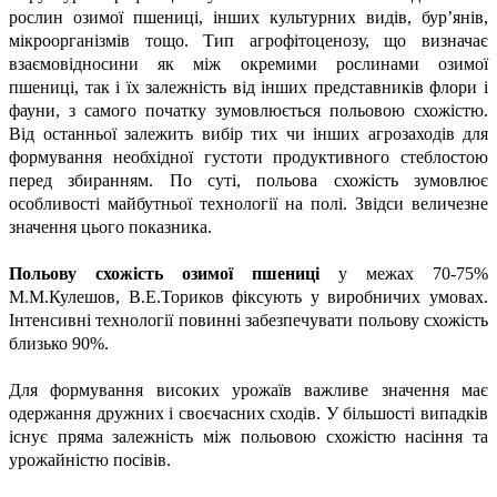
рослин озимої пшениці, інших культурних видів, бур’янів,
мікроорганізмів тощо. Тип агрофітоценозу, що визначає
взаємовідносини як між окремими рослинами озимої
пшениці, так і їх залежність від інших представників флори і
фауни, з самого початку зумовлюється польовою схожістю.
Від останньої залежить вибір тих чи інших агрозаходів для
формування необхідної густоти продуктивного стеблостою
перед збиранням. По суті, польова схожість зумовлює
особливості майбутньої технології на полі. Звідси величезне
значення цього показника.
Польову схожість озимої пшениці
у межах 70-75%
М.М.Кулешов, В.Е.Ториков фіксують у виробничих умовах.
Інтенсивні технології повинні забезпечувати польову схожість
близько 90%.
Для формування високих урожаїв важливе значення має
одержання дружних і своєчасних сходів. У більшості випадків
існує пряма залежність між польовою схожістю насіння та
урожайністю посівів.