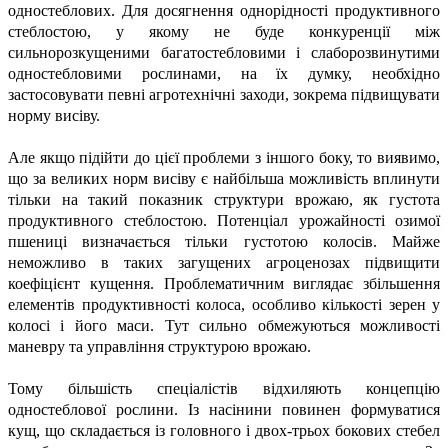
одностеблових. Для досягнення однорідності продуктивного
стеблостою, у якому не буде конкуренції між
сильнорозкущеними багатостебловими і слаборозвинутими
одностебловими рослинами, на їх думку, необхідно
застосовувати певні агротехнічні заходи, зокрема підвищувати
норму висіву.
Але якщо підійти до цієї проблеми з іншого боку, то виявимо,
що за великих норм висіву є найбільша можливість вплинути
тільки на такий показник структури врожаю, як густота
продуктивного стеблостою. Потенціал урожайності озимої
пшениці визначається тільки густотою колосів. Майже
неможливо в таких загущених агроценозах підвищити
коефіцієнт кущення. Проблематичним виглядає збільшення
елементів продуктивності колоса, особливо кількості зерен у
колосі і його маси. Тут сильно обмежуються можливості
маневру та управління структурою врожаю.
Тому більшість спеціалістів відхиляють концепцію
одностеблової рослини. Із насінини повинен формуватися
кущ, що складається із головного і двох-трьох бокових стебел