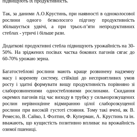
підвищують їх продуктивність.
Так, за даними А.О.Крустинь, при наявності в одноколосової
рослини одного безколосого підгону продуктивність
збільшується удвічі, а при трьох-п’яти непродуктивних
стеблах - утричі і більше рази.
Додаткові продуктивні стебла підвищують урожайність на 30-
50%. На зріджених посівах частка бокових пагонів сягає до
60-70% урожаю зерна.
Багатостеблові рослини мають краще розвинену надземну
масу і кореневу систему, стійкіші до несприятливих умов
росту і здатні формувати вищу продуктивність порівняно зі
слаборозвиненими одностебловими рослинами. Скидання
окремих пагонів під час виходу в трубку у сильнорозкущених
рослин нерівноцінне відмиранню цілої слаборозкущеної
рослини при високій густоті стояння. Тому такі вчені, як В.
Ремесло, В. Сайко, І. Фолтин, Ф. Куперман, А. Крустинь та ін.
вважають, що кущистість позитивно впливає на врожайність
озимої пшениці.