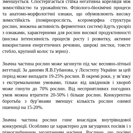
зменшується. Спостерігається стійка негативна кореляція між
зимостійкістю та урожайністю. Фізіолого-біохімічні процеси
та анатомо-морфологічні ознаки, що обумовлюють високу
зимостійкість (помірнорослість, ксероморфна структура
рослин, знижена активність ферментних систем) йдуть урозріз
з ознаками, характерними для рослин високої продуктивності
(висока інтенсивність процесів росту і розвитку, активне
використання енергетичних речовин, широкі листки, товсте
стебло, крупний колос та зерно) .
Значна частина рослин може загинути під час весняно-літньої
вегетації. За даними Я.В.Губанова, у Лісостепу України за цей
період може випадати 19-25% рослин. В окремі роки, у зв’язку
з екстремальними умовами, тільки від шкідників і хвороб
може гинути до 70% рослин. Від несприятливих погодних
умов можна втратити 20-50% і більше рослин. Конкурентна
боротьба з бур’янами зменшує кількість рослин озимої
пшениці на 15-20%.
Значна частина рослин гине внаслідок внутрівидової
конкуренції. Особливо це характерно для загущених посівів і з
різноглибинним загортанням насіння. Рослини, що посіяні