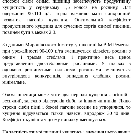
способи сівби озимої пшениці забезпечують продуктивну
кущистість у середньому 1,5 колоса на рослину. Для
одержання 90-110 ц/га зерна важливо мати синхронний
розвиток пагонів кущення. Оптимальний коефіцієнт
продуктивного кущення для сучасних сортів озимої пшениці
повинен бути в межах 2-3.
За даними Миронівського інституту пшениці ім.В.М.Ремесла,
при урожайності 90-100 ц/га зменшується кількість рослин з
одним і трьома стеблами, і практично весь ценоз
представлений двостебловими рослинами. У посівах з
однаково розвинутими сильними рослинами зменшується
внутрівидова конкуренція, випадання слабших рослин
мінімальне.
Озима пшениця може мати два періоди кущення - осінній і
весняний, залежно від строків сівби та інших чинників. Якщо
строки сівби пізні і бокові пагони восени не утворилися, то
кущення відбувається тільки навесні впродовж 30-40 днів.
Коефіцієнт кущіння у цьому випадку зменшується.
На здатність озимої пшениці кущитись і значення цього явища