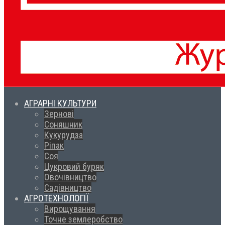
АГРАРНІ КУЛЬТУРИ
Зернові
Соняшник
Кукурудза
Ріпак
Соя
Цукровий буряк
Овочівництво
Садівництво
АГРОТЕХНОЛОГІЇ
Вирощування
Точне землеробство