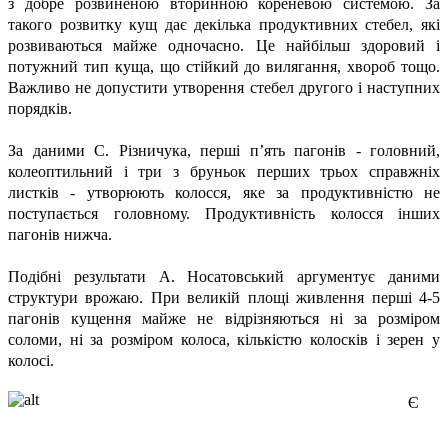
з добре розвиненою вторинною кореневою системою. За
такого розвитку кущ дає декілька продуктивних стебел, які
розвиваються майже одночасно. Це найбільш здоровий і
потужний тип куща, що стійкий до вилягання, хвороб тощо.
Важливо не допустити утворення стебел другого і наступних
порядків.
За даними С. Різничука, перші п’ять пагонів - головний,
колеоптильний і три з бруньок перших трьох справжніх
листків - утворюють колосся, яке за продуктивністю не
поступається головному. Продуктивність колосся інших
пагонів нижча.
Подібні результати А. Носатовський аргументує даними
структури врожаю. При великій площі живлення перші 4-5
пагонів кущення майже не відрізняються ні за розміром
соломи, ні за розміром колоса, кількістю колосків і зерен у
колосі.
Є