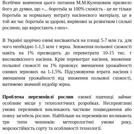
Всебічне вивчення цього питання М.М.Кулешовим при
з
вело
його до думки, що
«
... боротьба за 100% схожість
-
це не тільки
боротьба за нормальну витрату насіннєвого матеріалу, це в
той же час боротьба за здорові, вирівняні за розвитком і сильні
рослини, що виростають з
них»
.
В Україні щорічно озимі висіваються на площі 5-7 млн га, для
чого необхідно 1
-
1,5 млн т зерна. Зниження польової схожості
навіть на 1% при
з
водить до перевитрати 10-15 тис.
т
високоякісного насіння. Крім перевитрат насіння, зниження
польової схожості на 1%
провокує
зменшення урожайності
озимих зернових на 1-1,5%. Підсумовуючи втрати насіння і
зменшення
у
рожайності від зниження польової схожості,
матимемо значний недобір зерна.
Проблема перезимівлі рослин
озимої пшениці займає
особливе місце у технологічних розробках. Несприятливі
умови перезимівлі викликають часткове пошкодження або
повну загибель рослин. Найбільше на перезимівлю впливають
три типи чинників: метеорологічні умови року,
морозостійкість сорту та особливості технології.