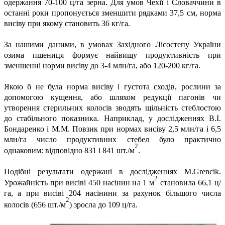
одержання 70-100 ц/га зерна. Для умов Чехії і Словаччини в
останні роки пропонується зменшити рядками 37,5 см, норма
висіву при якому становить 36 кг/га.
За нашими даними, в умовах Західного Лісостепу України
озима пшениця формує найвищу продуктивність при
зменшенні норми висіву до 3-4 млн/га, або 120-200 кг/га.
Якою б не була норма висіву і густота сходів, рослини за
допомогою кущення, або шляхом редукції пагонів чи
утворення стерильних колосів зводять щільність стеблостою
до стабільного показника. Наприклад, у дослідженнях В.І.
Бондаренко і М.М. Повзик при нормах висіву 2,5 млн/га і 6,5
млн/га число продуктивних стебел було практично
2
однаковим: відповідно 831 і 841 шт./м
.
Подібні результати одержані в дослідженнях M.Grencik.
2
Урожайність при висіві 450 насінин на 1 м
становила 66,1 ц/
га, а при висіві 204 насінини за рахунок більшого числа
2
колосів (656 шт./м
) зросла до 109 ц/га.