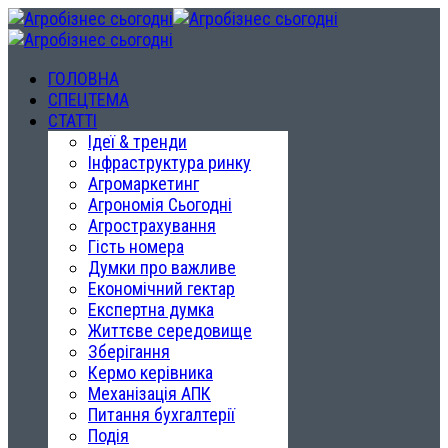
ГОЛОВНА
СПЕЦТЕМА
СТАТТІ
Ідеї & тренди
Інфраструктура ринку
Агромаркетинг
Агрономія Сьогодні
Агрострахування
Гість номера
Думки про важливе
Економічний гектар
Експертна думка
Життєве середовище
Зберігання
Кермо керівника
Механізація АПК
Питання бухгалтерії
Подія