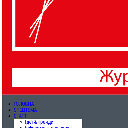
ГОЛОВНА
СПЕЦТЕМА
СТАТТІ
Ідеї & тренди
Інфраструктура ринку