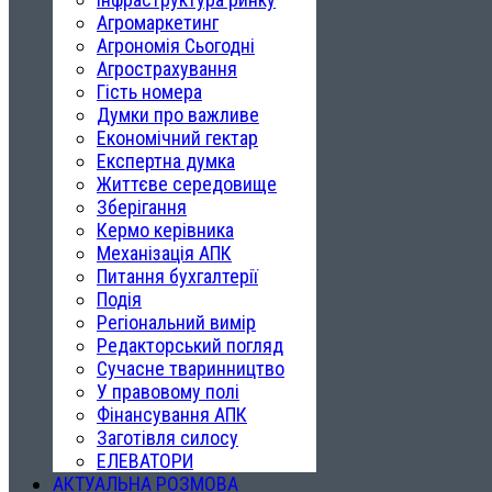
Агромаркетинг
Агрономія Сьогодні
Агрострахування
Гість номера
Думки про важливе
Економічний гектар
Експертна думка
Життєве середовище
Зберігання
Кермо керівника
Механізація АПК
Питання бухгалтерії
Подія
Регіональний вимір
Редакторський погляд
Сучасне тваринництво
У правовому полі
Фінансування АПК
Заготівля силосу
ЕЛЕВАТОРИ
АКТУАЛЬНА РОЗМОВА