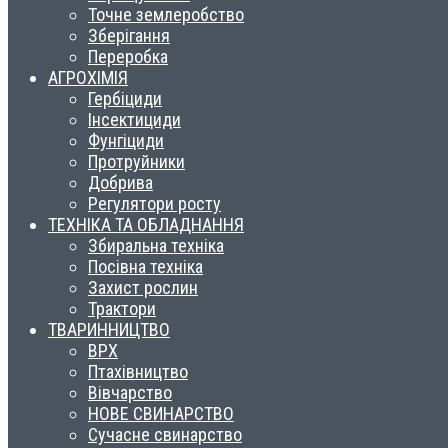
Точне землеробство
Зберігання
Переробка
АГРОХІМІЯ
Гербіциди
Інсектициди
Фунгіциди
Протруйники
Добрива
Регулятори росту
ТЕХНІКА ТА ОБЛАДНАННЯ
Збиральна техніка
Посівна техніка
Захист рослин
Трактори
ТВАРИННИЦТВО
ВРХ
Птахівництво
Вівчарство
НОВЕ СВИНАРСТВО
Сучасне свинарство