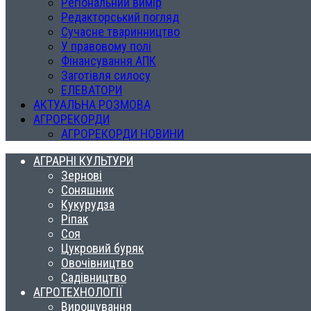
Регіональний вимір
Редакторський погляд
Сучасне тваринництво
У правовому полі
Фінансування АПК
Заготівля силосу
ЕЛЕВАТОРИ
АКТУАЛЬНА РОЗМОВА
АГРОРЕКОРДИ
АГРОРЕКОРДИ НОВИНИ
АГРАРНІ КУЛЬТУРИ
Зернові
Соняшник
Кукурудза
Ріпак
Соя
Цукровий буряк
Овочівництво
Садівництво
АГРОТЕХНОЛОГІЇ
Вирощування