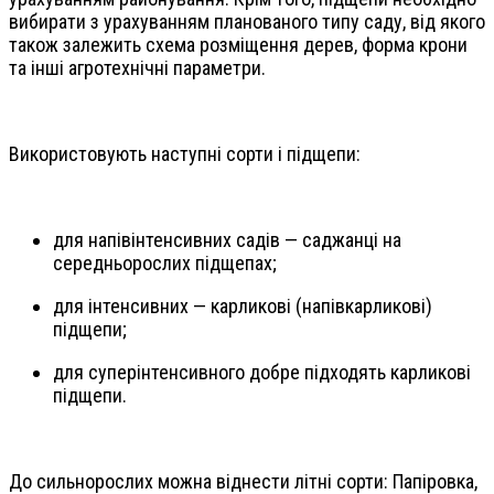
вибирати з урахуванням планованого типу саду, від якого
також залежить схема розміщення дерев, форма крони
та інші агротехнічні параметри.
Використовують наступні сорти і підщепи:
для напівінтенсивних садів — саджанці на
середньорослих підщепах;
для інтенсивних — карликові (напівкарликові)
підщепи;
для суперінтенсивного добре підходять карликові
підщепи.
До сильнорослих можна віднести літні сорти: Папіровка,