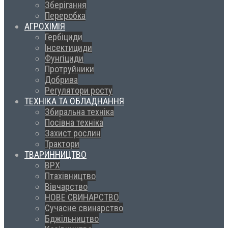
Зберігання
Переробка
АГРОХІМІЯ
Гербіциди
Інсектициди
Фунгіциди
Протруйники
Добрива
Регулятори росту
ТЕХНІКА ТА ОБЛАДНАННЯ
Збиральна техніка
Посівна техніка
Захист рослин
Трактори
ТВАРИННИЦТВО
ВРХ
Птахівництво
Вівчарство
НОВЕ СВИНАРСТВО
Сучасне свинарство
Бджільництво