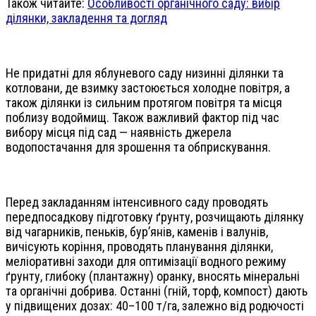
Також читайте:
Особливості органічного саду: вибір
ділянки, закладення та догляд
Не придатні для яблуневого саду низинні ділянки та
котловани, де взимку застоюється холодне повітря, а
також ділянки із сильним протягом повітря та місця
поблизу водоймищ. Також важливий фактор під час
вибору місця під сад — наявність джерела
водопостачання для зрошення та обприскування.
Перед закладанням інтенсивного саду проводять
передпосадкову підготовку ґрунту, розчищають ділянку
від чагарників, пеньків, бур’янів, каменів і валунів,
вичісують коріння, проводять планування ділянки,
меліоративні заходи для оптимізації водного режиму
ґрунту, глибоку (плантажну) оранку, вносять мінеральні
та органічні добрива. Останні (гній, торф, компост) дають
у підвищених дозах: 40–100 т/га, залежно від родючості