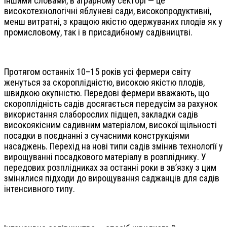
Іншими словами, в аграрному секторі — це
високотехнологічні яблуневі сади, високопродуктивні,
менш витратні, з кращою якістю одержуваних плодів як у
промисловому, так і в присадибному садівництві.
Протягом останніх 10–15 років усі фермери світу
женуться за скороплідністю, високою якістю плодів,
швидкою окупністю. Передові фермери вважають, що
скороплідність садів досягається передусім за рахунок
використання слаборослих підщеп, закладки садів
високоякісним садивним матеріалом, високої щільності
посадки в поєднанні з сучасними конструкціями
насаджень. Перехід на нові типи садів змінив технології у
вирощуванні посадкового матеріалу в розпліднику. У
передових розплідниках за останні роки в зв’язку з цим
змінилися підходи до вирощування саджанців для садів
інтенсивного типу.