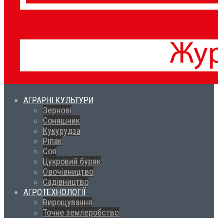
АГРАРНІ КУЛЬТУРИ
Зернові
Соняшник
Кукурудза
Ріпак
Соя
Цукровий буряк
Овочівництво
Садівництво
АГРОТЕХНОЛОГІЇ
Вирощування
Точне землеробство