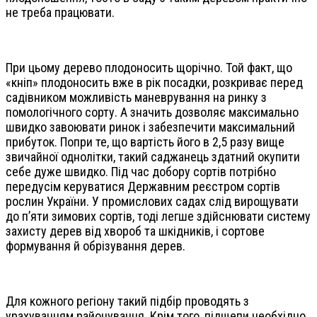
не треба працювати.
При цьому дерево плодоносить щорічно. Той факт, що
«кніп» плодоносить вже в рік посадки, розкриває перед
садівником можливість маневрування на ринку з
помологічного сорту. А значить дозволяє максимально
швидко завоювати ринок і забезпечити максимальний
прибуток. Попри те, що вартість його в 2,5 разу вище
звичайної однолітки, такий саджанець здатний окупити
себе дуже швидко. Під час добору сортів потрібно
передусім керуватися Державним реєстром сортів
рослин України. У промислових садах слід вирощувати
до п’яти зимових сортів, тоді легше здійснювати систему
захисту дерев від хвороб та шкідників, і сортове
формування й обрізування дерев.
Для кожного регіону такий підбір проводять з
урахуванням районування. Крім того, підщепи необхідно