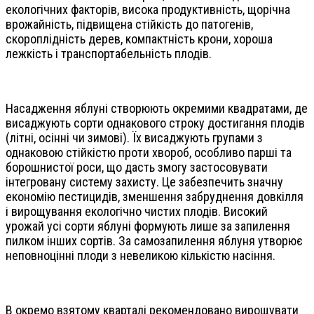
екологічних факторів, висока продуктивність, щорічна
врожайність, підвищена стійкість до патогенів,
скороплідність дерев, компактність крони, хороша
лежкість і транспортабельність плодів.
Насадження яблуні створюють окремими квадратами, де
висаджують сорти однакового строку достигання плодів
(літні, осінні чи зимові). Їх висаджують групами з
однаковою стійкістю проти хвороб, особливо парші та
борошнистої роси, що дасть змогу застосовувати
інтегровану систему захисту. Це забезпечить значну
економію пестицидів, зменшення забруднення довкілля
і вирощування екологічно чистих плодів. Високий
урожай усі сорти яблуні формують лише за запилення
пилком інших сортів. За самозапилення яблуня утворює
неповноцінні плоди з невеликою кількістю насіння.
В окремо взятому кварталі рекомендовано вирощувати