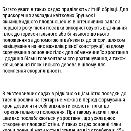
Багато уваги в таких садах приділяють літній обрізці. Для
прискорення закладки квіткових бруньок і
якнайшвидшого плодоношення в інтенсивних садах з
першого року після посадки використовують відгинання
гілок до горизонтального або близького до нього
положення за допомогою підв’язки їх до опори, шляхом
навішування на них важелів різної конструкції, надлому і
скручування основних гілок для обмеження їх зростання
і додання більш горизонтального розташування, а також
кільцювання гілок і всього дерева в цілому для
посилення скороплідності.
В екстенсивних садах з рідкісною щільністю посадки до
тисячі рослин на гектарі не можна в період формування
крон дозволити собі відхиляти скелетні гілки до
горизонтального положення. При такому нахилі гілки
швидко послаблюються у зростанні, що ускладнює
створення плодової стіни. У таких садах основні гілки
крони повинні мати кути відхилення від стовбура в 45–