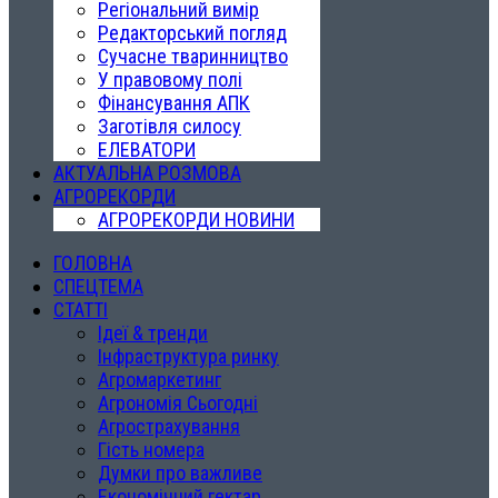
Регіональний вимір
Редакторський погляд
Сучасне тваринництво
У правовому полі
Фінансування АПК
Заготівля силосу
ЕЛЕВАТОРИ
АКТУАЛЬНА РОЗМОВА
АГРОРЕКОРДИ
АГРОРЕКОРДИ НОВИНИ
ГОЛОВНА
СПЕЦТЕМА
СТАТТІ
Ідеї & тренди
Інфраструктура ринку
Агромаркетинг
Агрономія Сьогодні
Агрострахування
Гість номера
Думки про важливе
Економічний гектар