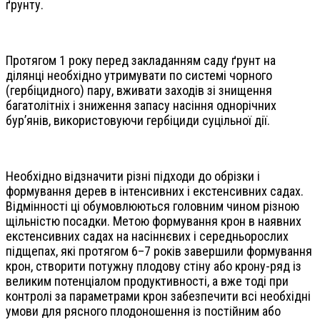
ґрунту.
Протягом 1 року перед закладанням саду ґрунт на
ділянці необхідно утримувати по системі чорного
(гербіцидного) пару, вживати заходів зі знищення
багатолітніх і зниження запасу насіння однорічних
бур’янів, використовуючи гербіциди суцільної дії.
Необхідно відзначити різні підходи до обрізки і
формування дерев в інтенсивних і екстенсивних садах.
Відмінності ці обумовлюються головним чином різною
щільністю посадки. Метою формування крон в наявних
екстенсивних садах на насіннєвих і середньорослих
підщепах, які протягом 6–7 років завершили формування
крон, створити потужну плодову стіну або крону-ряд із
великим потенціалом продуктивності, а вже тоді при
контролі за параметрами крон забезпечити всі необхідні
умови для рясного плодоношення із постійним або