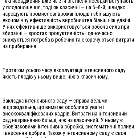
Такі насадження вже на 3-й рік після посадки вступають
у плодоношення, тоді як класичні — на 6–8-й, швидко
нарощують промислові врожаї плодів і збільшують
економічну ефективність виробництва більш ніж удвічі.
У них ефективніше використовується робоча сила при
збиранні — зростає продуктивність і одночасно
знижується потреба в робочих та скорочуються витрати
на прибирання.
Протягом усього часу експлуатації інтенсивного саду
якість плодів у ньому вище, ніж в класичному.
Закладка інтенсивного саду — справа вельми
відповідальна, що вимагає особливої уваги і
висококваліфікованих кадрів. Витрати на інтенсивний
сад незрівнянно більші, ніж на класичний. У ньому є
обов’язковими інтенсивна обробка, систематичні поливи
і внесення добрив. Також у інтенсивному саду є своя