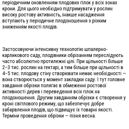
періодичним оновленням плодових гілок у всіх зонах
крони. Для цього необхідно підтримувати у рослин
високу ростову активність, інакше насадження
вступають у періодичне плодоношення з різким
зниженням якості плодів.
Застосовуючи інтенсивну технологію шпалерно-
карликового саду, плодівники обрізанням переслідують
часто абсолютно протилежні цілі. При щільності більше
2–3 тис. рослин на гектарі, а тим більше при щільності в
4–5 тис. плодову стіну створювати немає необхідності —
вона створюється у момент закладки саду. І тут головне
завдання обрізки полягає в обмеженні ростової
активності дерев і переведення всіх гілок на
плодоношення. Другим завданням обрізки є створення у
кроні світлового режиму, що забезпечує добре
забарвлення плодів, що підвищує їх товарні якості.
Терміни проведення обрізки — пізня весна.