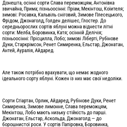
Донешта, осінні сорти Слава переможцям, Антонівка
звичайна, Прима; пізньоосінні: Пріам, Мекінтош, Коїителя;
зимові: Росавка, Кальвіль сніговий, Зимове Плесецького,
Фрідом, Джонаголд, Голден делішес, Глостер. До
середньорослих сортів яблуні можна віднести літні
сорти: Мелба, Боровинка, Катя; осінній Делічія;
пізньоосінні: Прісцилла, Лобо; зимові Ліберті, Рубінове
Дуки, Старкрімсон, Ренет Симиренка, Ельстар, Джонатан,
Антей, Ауралія, Айдаред.
Але також потрібно врахувати, що немає жодного
ідеального сорту яблуні. Кожен із них має свої недоліки.
Сорти Сгіартан, Орлик, Айдаред, Рубінове Дуки, Ренет
Симиренка, Зимове лимонне, Слава переможцям,
Мекінтош, Лобо мають низьку стійкість до парші.
Джонатан, Ельстар, Аскольда, Джонаголд — до
борошнистої роси. У сортів Папіровка, Боровинка,