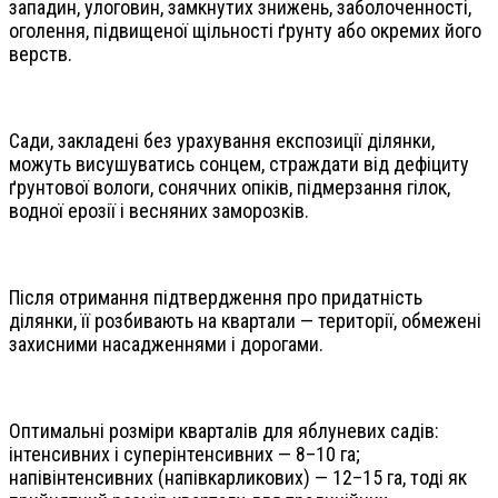
западин, улоговин, замкнутих знижень, заболоченності,
оголення, підвищеної щільності ґрунту або окремих його
верств.
Сади, закладені без урахування експозиції ділянки,
можуть висушуватись сонцем, страждати від дефіциту
ґрунтової вологи, сонячних опіків, підмерзання гілок,
водної ерозії і весняних заморозків.
Після отримання підтвердження про придатність
ділянки, її розбивають на квартали — території, обмежені
захисними насадженнями і дорогами.
Оптимальні розміри кварталів для яблуневих садів:
інтенсивних і суперінтенсивних — 8–10 га;
напівінтенсивних (напівкарликових) — 12–15 га, тоді як