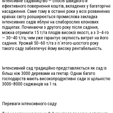
Інтенсивне садівництво — спосіб швидкого й
ефективного повернення коштів, вкладених у багаторічні
насадження. Саме тому в останні роки у всіх розвинених
країнах світу розширюється промислова закладка
інтенсивних садів яблуні на слаборослих клонових
підщепах. Починаючи з другого року після садіння,
можна отримати 15 т/га плодів високої якості, а з 3–4-го
— 30–40 т/га, чим уже гарантує окупність витрат на його
садіння. Урожай 50–60 т/га з п´ятого-шостого року
такого саду забезпечує йому високу рентабельність.
Інтенсивний сад традиційно представляється як сад із
більш ніж 3000 деревами на гектар. Однак багато
господарств мають високопродуктивні сади зі щільністю
3000–8000 саджанців на 1 га.
Переваги інтенсивного саду