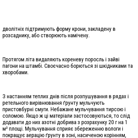
дволітніх підтримують форму крони, закладену в
розсаднику, або створюють намічену.
Протягом літа видаляють кореневу поросль і зайві
пагони на штамбі. Своєчасно борються зі шкідниками та
хворобами.
З настанням теплих днів після розпушування в рядах і
ретельного вирівнювання ґрунту мульчують
пристовбурні смуги. Небажане мульчування тирсою і
соломою. Якщо ж ці матеріали застосовуються, то слід
додавати до них азотні добрива з розрахунку 20 г на 1
м² площі. Мульчування сприяє збереженню вологи і
покращує аерацію ґрунту в зоні, насиченою корінням,