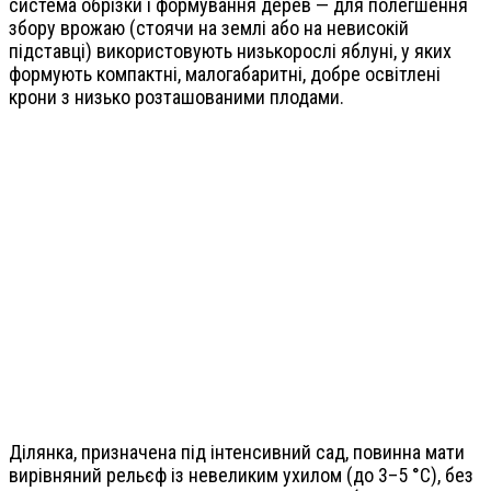
система обрізки і формування дерев — для полегшення
збору врожаю (стоячи на землі або на невисокій
підставці) використовують низькорослі яблуні, у яких
формують компактні, малогабаритні, добре освітлені
крони з низько розташованими плодами.
Ділянка, призначена під інтенсивний сад, повинна мати
вирівняний рельєф із невеликим ухилом (до 3–5 °C), без