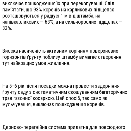
виключає пошкодження їх при перекопуванні. Слід
пам’ятати, що 93% коренів на карликових підщепах
розташовуються у радіусі 1 м від штамба, на
напівкарликових — 63%, а на сильнорослих підщепах —
32%.
Висока насиченість активним корінням поверхневих
горизонтів ґрунту поблизу штамбу вимагає створення
тут найкращих умов живлення.
На 5–6 рік після посадки можна провести задерніння
ґрунту саду з систематичним скошуванням багаторічних
трав газонної косаркою. Цей спосіб, так само як і
мульчування, виключає пошкодження коренів.
Дерново-перегнійна система придатна для повсюдного