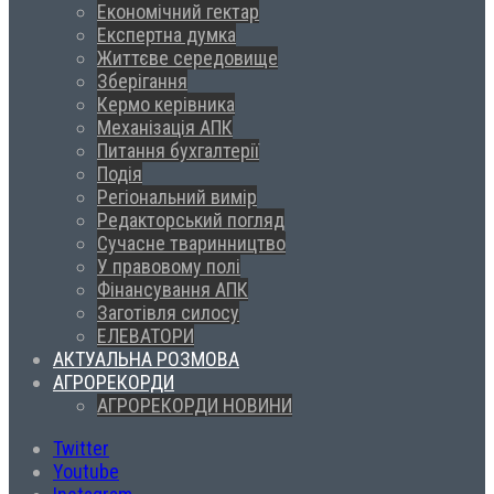
Економічний гектар
Експертна думка
Життєве середовище
Зберігання
Кермо керівника
Механізація АПК
Питання бухгалтерії
Подія
Регіональний вимір
Редакторський погляд
Сучасне тваринництво
У правовому полі
Фінансування АПК
Заготівля силосу
ЕЛЕВАТОРИ
АКТУАЛЬНА РОЗМОВА
АГРОРЕКОРДИ
АГРОРЕКОРДИ НОВИНИ
Twitter
Youtube