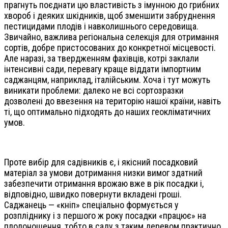
прагнуть поєднати цю властивість з імунною до грибних
хвороб і деяких шкідників, щоб зменшити забруднення
пестицидами плодів і навколишнього середовища.
Звичайно, важлива регіональна селекція для отримання
сортів, добре пристосованих до конкретної місцевості.
Але наразі, за твердженням фахівців, котрі заклали
інтенсивні сади, перевагу краще віддати імпортним
саджанцям, наприклад, італійським. Хоча і тут можуть
виникати проблеми: далеко не всі сортозразки
дозволені до ввезення на територію нашої країни, навіть
ті, що оптимально підходять до наших геокліматичних
умов.
Проте вибір для садівників є, і якісний посадковий
матеріал за умови дотримання низки вимог здатний
забезпечити отримання врожаю вже в рік посадки і,
відповідно, швидко повернути вкладені гроші.
Саджанець — «кніп» спеціально формується у
розпліднику і з першого ж року посадки «працює» на
плодоношення, тобто в саду з таким деревом практично