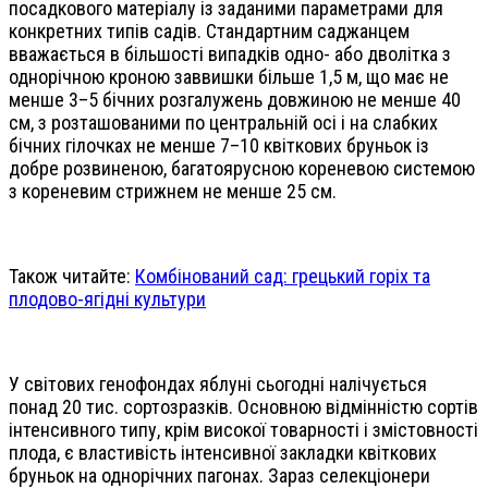
посадкового матеріалу із заданими параметрами для
конкретних типів садів. Стандартним саджанцем
вважається в більшості випадків одно- або дволітка з
однорічною кроною заввишки більше 1,5 м, що має не
менше 3–5 бічних розгалужень довжиною не менше 40
см, з розташованими по центральній осі і на слабких
бічних гілочках не менше 7–10 квіткових бруньок із
добре розвиненою, багатоярусною кореневою системою
з кореневим стрижнем не менше 25 см.
Також читайте:
Комбінований сад: грецький горіх та
плодово-ягідні культури
У світових генофондах яблуні сьогодні налічується
понад 20 тис. сортозразків. Основною відмінністю сортів
інтенсивного типу, крім високої товарності і змістовності
плода, є властивість інтенсивної закладки квіткових
бруньок на однорічних пагонах. Зараз селекціонери