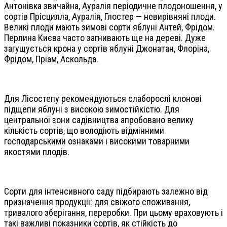
Антонівка звичайна, Ауралія періодичне плодоношення, у
сортів Прісцилла, Ауралія, Глостер — невирівняні плоди.
Великі плоди мають зимові сорти яблуні Антей, Фрідом.
Перлина Києва часто загнивають ще на дереві. Дуже
загущується крона у сортів яблуні Джонатан, Флоріна,
Фрідом, Пріам, Аскольда.
Для Лісостепу рекомендуються слаборослі клонові
підщепи яблуні з високою зимостійкістю. Для
центральної зони садівництва апробовано велику
кількість сортів, що володіють відмінними
господарськими ознаками і високими товарними
якостями плодів.
Сорти для інтенсивного саду підбирають залежно від
призначення продукції: для свіжого споживання,
тривалого зберігання, переробки. При цьому враховують і
такі важливі показники сортів, як стійкість до