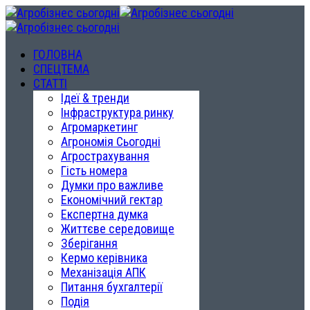
ГОЛОВНА
СПЕЦТЕМА
СТАТТІ
Ідеї & тренди
Інфраструктура ринку
Агромаркетинг
Агрономія Сьогодні
Агрострахування
Гість номера
Думки про важливе
Економічний гектар
Експертна думка
Життєве середовище
Зберігання
Кермо керівника
Механізація АПК
Питання бухгалтерії
Подія