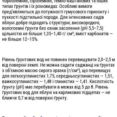
чорноземних, сіроземних, темно-каштанових та інших
типах ґрунтів і їх різновидах. Особливі вимоги
пред’являються до потужності гумусового горизонту і
пухкості підстильної породи. Для інтенсивних садів
яблуні добре підходять структурні, високородючі,
вологоємні ґрунти без ознак засолення (рН 5,5–7,5)
щільністю не більше 1,35–1,40 г/ см³; вміст карбонатів —
не більше 12–15%.
Рівень ґрунтових вод не повинен перевищувати 2,0–2,5 м
від поверхні землі. Не можна садити саджанці на ґрунтах
з об’ємною масою сирого зразка (г/см³), що перевищує
для легкосуглинистих 1,75, середньосуглинистих — 1,51,
важкосуглинистих — 1,48 і глинистих — 1,41. Кислотність
ґрунту (pH) має перебувати в межах від 5 до 8. Рівень
ґрунтових вод для яблуні на карликових підщепах — не
ближче 0,7 м від поверхні ґрунту.