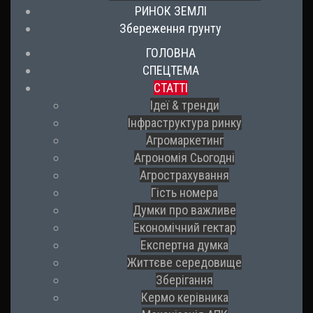
РИНОК ЗЕМЛІ
Збереження грунту
ГОЛОВНА
СПЕЦТЕМА
СТАТТІ
Ідеї & тренди
Інфраструктура ринку
Агромаркетинг
Агрономія Сьогодні
Агрострахування
Гість номера
Думки про важливе
Економічний гектар
Експертна думка
Життєве середовище
Зберігання
Кермо керівника