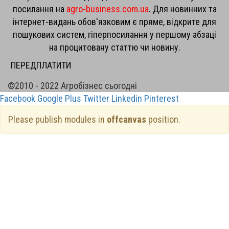
посилання на
agro-business.com.ua
. Для новинних та
інтернет-видань обов'язковим є пряме, відкрите для
пошукових систем, гіперпосилання у першому абзаці
на процитовану статтю чи новину.
ПЕРЕДПЛАТИТИ
©2010 - 2022 Агробізнес сьогодні
Facebook
Google Plus
Twitter
Linkedin
Pinterest
Please publish modules in
offcanvas
position.