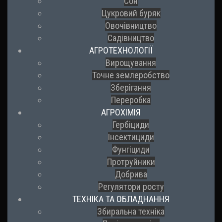
Соя
Цукровий буряк
Овочівництво
Садівництво
АГРОТЕХНОЛОГІЇ
Вирощування
Точне землеробство
Зберігання
Переробка
АГРОХІМІЯ
Гербіциди
Інсектициди
Фунгіциди
Протруйники
Добрива
Регулятори росту
ТЕХНІКА ТА ОБЛАДНАННЯ
Збиральна техніка