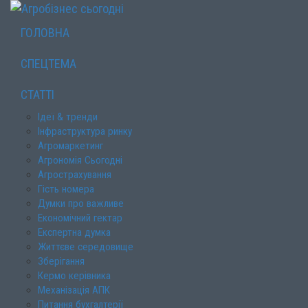
ГОЛОВНА
СПЕЦТЕМА
СТАТТІ
Ідеї & тренди
Інфраструктура ринку
Агромаркетинг
Агрономія Сьогодні
Агрострахування
Гість номера
Думки про важливе
Економічний гектар
Експертна думка
Життєве середовище
Зберігання
Кермо керівника
Механізація АПК
Питання бухгалтерії