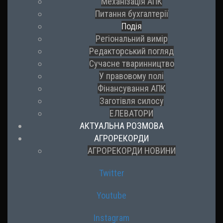
Механізація АПК
Питання бухгалтерії
Подія
Регіональний вимір
Редакторський погляд
Сучасне тваринництво
У правовому полі
Фінансування АПК
Заготівля силосу
ЕЛЕВАТОРИ
АКТУАЛЬНА РОЗМОВА
АГРОРЕКОРДИ
АГРОРЕКОРДИ НОВИНИ
Twitter
Youtube
Instagram