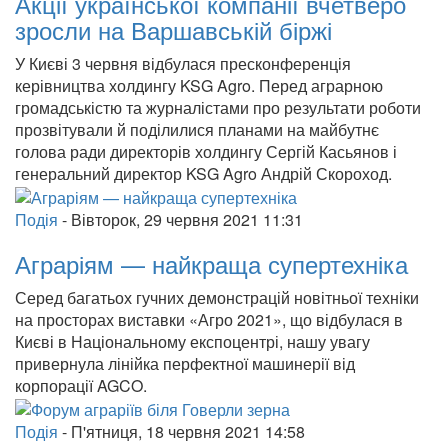
Акції української компанії вчетверо
зросли на Варшавській біржі
У Києві 3 червня відбулася пресконференція
керівництва холдингу KSG Agro. Перед аграрною
громадськістю та журналістами про результати роботи
прозвітували й поділилися планами на майбутнє
голова ради директорів холдингу Сергій Касьянов і
генеральний директор KSG Agro Андрій Скороход.
Подія
-
Вівторок, 29 червня 2021 11:31
Аграріям — найкраща супертехніка
Серед багатьох гучних демонстрацій новітньої техніки
на просторах виставки «Агро 2021», що відбулася в
Києві в Національному експоцентрі, нашу увагу
привернула лінійка перфектної машинерії від
корпорації AGCO.
Подія
-
П'ятниця, 18 червня 2021 14:58