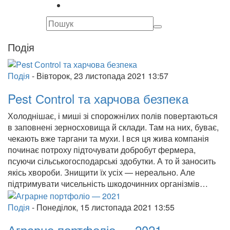
Подія
Подія
-
Вівторок, 23 листопада 2021 13:57
Pest Сontrol та харчова безпека
Холоднішає, і миші зі спорожнілих полів повертаються
в заповнені зерносховища й склади. Там на них, буває,
чекають вже таргани та мухи. І вся ця жива компанія
починає потроху підточувати добробут фермера,
псуючи сільськогосподарські здобутки. А то й заносить
якісь хвороби. Знищити їх усіх — нереально. Але
підтримувати чисельність шкодочинних організмів…
Подія
-
Понеділок, 15 листопада 2021 13:55
Аграрне портфоліо — 2021