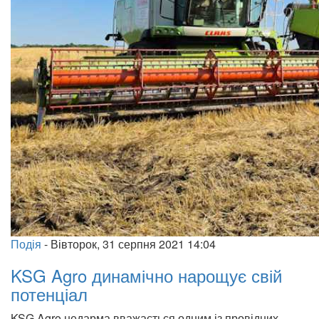
Подія
-
Вівторок, 31 серпня 2021 14:04
KSG Agro динамічно нарощує свій
потенціал
KSG Agro недарма вважається одним із провідних