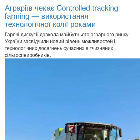
Аграріїв чекає Controlled tracking
farming — використання
технологічної колії роками
Гарячі дискусії довкола майбутнього аграрного ринку
України засвідчили новий рівень можливостей і
технологічних досягнень сучасних вітчизняних
сільгоспвиробників.