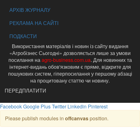
АРХІВ ЖУРНАЛУ
РЕКЛАМА НА САЙТІ
ПОДКАСТИ
Використання матеріалів і новин із сайту видання
«Агробізнес Сьогодні» дозволяється лише за умови
посилання на
agro-business.com.ua
. Для новинних та
інтернет-видань обов'язковим є пряме, відкрите для
пошукових систем, гіперпосилання у першому абзаці
на процитовану статтю чи новину.
ПЕРЕДПЛАТИТИ
Facebook
Google Plus
Twitter
Linkedin
Pinterest
Please publish modules in
offcanvas
position.