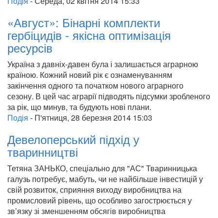
Подія
-
Середа, 02 квітня 2014 15:33
«Август»: Бінарні комплекти
гербіцидів - якісна оптимізація
ресурсів
Україна з давніх-давен була і залишається аграрною
країною. Кожний новий рік є ознаменуванням
закінчення одного та початком нового аграрного
сезону. В цей час аграрії підводять підсумки зробленого
за рік, що минув, та будують нові плани.
Подія
-
П'ятниця, 28 березня 2014 15:03
Девелоперський підхід у
тваринництві
Тетяна ЗАНЬКО, спеціально для "АС" Тваринницька
галузь потребує, мабуть, чи не найбільше інвестицій у
свій розвиток, сприяння виходу виробництва на
промисловий рівень, що особливо загострюється у
зв’язку зі зменшенням обсягів виробництва