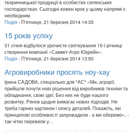
тваринницької продукції в особистих селянських
господарствах. Сьогодні кожен крок у цьому напрямі є
необхідним.
Подія
-
П'ятниця, 21 березня 2014 14:35
15 років успіху
31 січня відбулося урочисте святкування 15-ї річниці
створення компанії «Самміт-Агро Юкрейн».
Подія
-
П'ятниця, 21 березня 2014 13:50
Агровиробники просять ноу-хау
Ірина САДОВА, спеціально для "АС" «Ми, аграрії,
прийшли почути нові рішення від виробників техніки та
обладнання, свіжі ідеї. Без них не буде нашого
розвитку. Ринок щодня вимагає нових підходів. Не
треба гарних картинок і опису деталей. Покажіть, які
принципові особливості запровадили - а ми оберемо», -
так чітко перевели у…