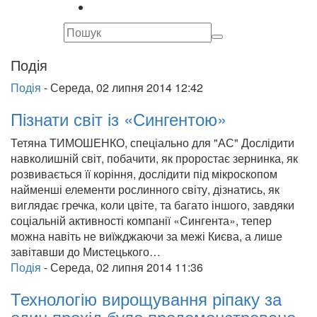
Подія
Подія
-
Середа, 02 липня 2014 12:42
Пізнати світ із «Сингентою»
Тетяна ТИМОШЕНКО, спеціально для "АС" Дослідити
навколишній світ, побачити, як проростає зернинка, як
розвивається її коріння, дослідити під мікроскопом
найменші елементи рослинного світу, дізнатись, як
виглядає гречка, коли цвіте, та багато іншого, завдяки
соціальній активності компанії «Сингента», тепер
можна навіть не виїжджаючи за межі Києва, а лише
завітавши до Мистецького…
Подія
-
Середа, 02 липня 2014 11:36
Технологію вирощування ріпаку за
один прохід було продемонстровано