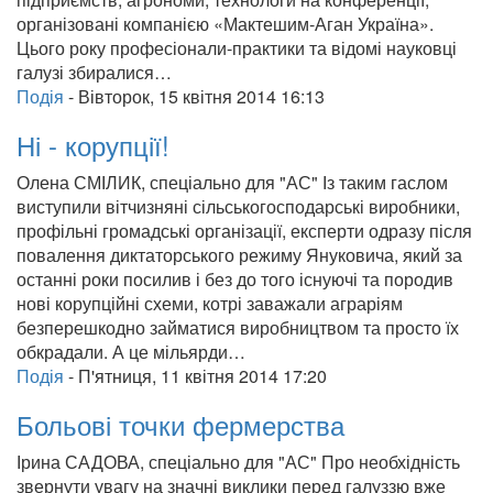
організовані компанією «Мактешим-Аган Україна».
Цього року професіонали-практики та відомі науковці
галузі збиралися…
Подія
-
Вівторок, 15 квітня 2014 16:13
Ні - корупції!
Олена СМІЛИК, спеціально для "АС" Із таким гаслом
виступили вітчизняні сільськогосподарські виробники,
профільні громадські організації, експерти одразу після
повалення диктаторського режиму Януковича, який за
останні роки посилив і без до того існуючі та породив
нові корупційні схеми, котрі заважали аграріям
безперешкодно займатися виробництвом та просто їх
обкрадали. А це мільярди…
Подія
-
П'ятниця, 11 квітня 2014 17:20
Больові точки фермерства
Ірина САДОВА, спеціально для "АС" Про необхідність
звернути увагу на значні виклики перед галуззю вже