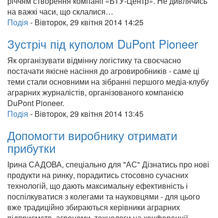
річчям створення компанії «БТУ-Центр». Не дивлячись
на важкі часи, що склалися…
Подія
-
Вівторок, 29 квітня 2014 14:25
Зустріч під куполом DuPont Pioneer
Як організувати відмінну логістику та своєчасно
постачати якісне насіння до агровиробників - саме ці
теми стали основними на зібранні першого медіа-клубу
аграрних журналістів, організованого компанією
DuPont Pioneer.
Подія
-
Вівторок, 29 квітня 2014 13:45
Допомогти виробнику отримати
прибутки
Ірина САДОВА, спеціально для "АС" Дізнатись про нові
продукти на ринку, порадитись стосовно сучасних
технологій, що дають максимальну ефективність і
поспілкуватися з колегами та науковцями - для цього
вже традиційно збираються керівники аграрних
підприємств, агрономи, технологи на конференції,