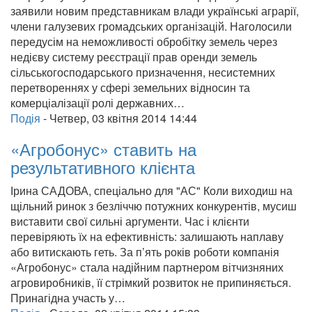
заявили новим представникам влади українські аграрії,
члени галузевих громадських організацій. Наголосили
передусім на неможливості обробітку земель через
недієву систему реєстрації прав оренди земель
сільськогосподарського призначення, несистемних
перетвореннях у сфері земельних відносин та
комерціалізації ролі державних…
Подія
-
Четвер, 03 квітня 2014 14:44
«Агробонус» ставить на
результативного клієнта
Ірина САДОВА, спеціально для "АС" Коли виходиш на
щільний ринок з безліччю потужних конкурентів, мусиш
виставити свої сильні аргументи. Час і клієнти
перевіряють їх на ефективність: залишають наплаву
або витискають геть. За п’ять років роботи компанія
«Агробонус» стала надійним партнером вітчизняних
агровиробників, її стрімкий розвиток не припиняється.
Принагідна участь у…