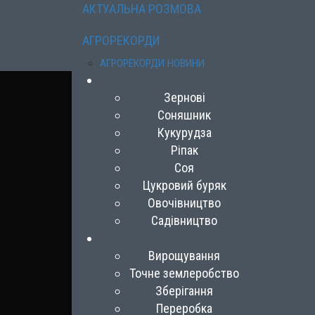
АКТУАЛЬНА РОЗМОВА
АГРОРЕКОРДИ
АГРОРЕКОРДИ НОВИНИ
Зернові
Соняшник
Кукурудза
Ріпак
Соя
Цукровий буряк
Овочівництво
Садівництво
Вирощування
Точне землеробство
Зберігання
Переробка