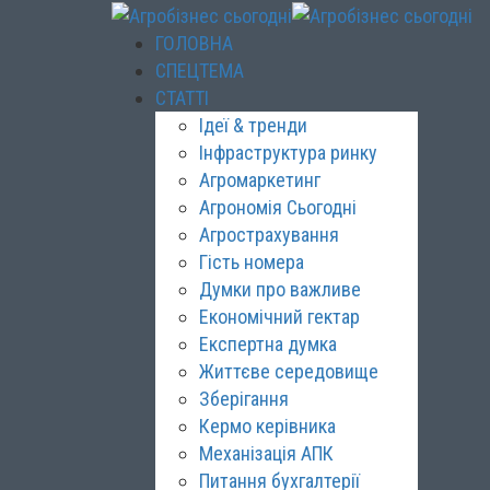
ГОЛОВНА
СПЕЦТЕМА
СТАТТІ
Ідеї & тренди
Інфраструктура ринку
Агромаркетинг
Агрономія Сьогодні
Агрострахування
Гість номера
Думки про важливе
Економічний гектар
Експертна думка
Життєве середовище
Зберігання
Кермо керівника
Механізація АПК
Питання бухгалтерії