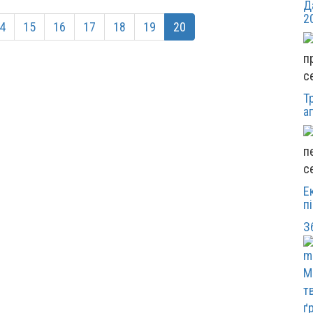
Д
2
4
15
16
17
18
19
20
с
Т
а
с
Е
п
З
М
т
ґ