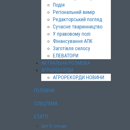
Подія
Регіональний вимір
Редакторський погляд
Сучасне тваринництво
У правовому полі
Фінансування АПК
Заготівля силосу
ЕЛЕВАТОРИ
АКТУАЛЬНА РОЗМОВА
АГРОРЕКОРДИ
АГРОРЕКОРДИ НОВИНИ
ГОЛОВНА
СПЕЦТЕМА
СТАТТІ
Ідеї & тренди