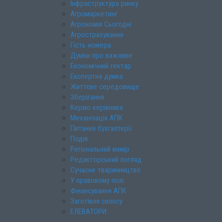
Інфраструктура ринку
Агромаркетинг
Агрономія Сьогодні
Агрострахування
Гість номера
Думки про важливе
Економічний гектар
Експертна думка
Життєве середовище
Зберігання
Кермо керівника
Механізація АПК
Питання бухгалтерії
Подія
Регіональний вимір
Редакторський погляд
Сучасне тваринництво
У правовому полі
Фінансування АПК
Заготівля силосу
ЕЛЕВАТОРИ