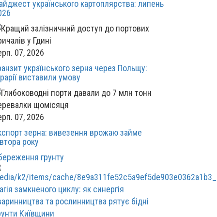
айджест українського картоплярства: липень
026
ерп. 07, 2026
ранзит українського зерна через Польщу:
грарії виставили умову
ерп. 07, 2026
кспорт зерна: вивезення врожаю займе
івтора року
береження грунту
агія замкненого циклу: як синергія
варинництва та рослинництва рятує бідні
рунти Київщини