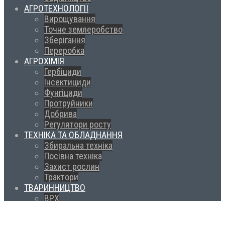
АГРОТЕХНОЛОГІЇ
Вирощування
Точне землеробство
Зберігання
Переробка
АГРОХІМІЯ
Гербіциди
Інсектициди
Фунгіциди
Протруйники
Добрива
Регулятори росту
ТЕХНІКА ТА ОБЛАДНАННЯ
Збиральна техніка
Посівна техніка
Захист рослин
Трактори
ТВАРИННИЦТВО
ВРХ
Птахівництво
Вівчарство