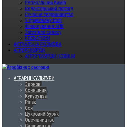
Регіональний вимір
Редакторський погляд
Сучасне тваринництво
У правовому полі
Фінансування АПК
Заготівля силосу
ЕЛЕВАТОРИ
АКТУАЛЬНА РОЗМОВА
АГРОРЕКОРДИ
АГРОРЕКОРДИ НОВИНИ
АГРАРНІ КУЛЬТУРИ
Зернові
Соняшник
Кукурудза
Ріпак
Соя
Цукровий буряк
Овочівництво
Садівництво