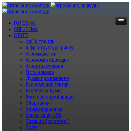
ГОЛОВНА
СПЕЦТЕМА
СТАТТІ
Ідеї & тренди
Інфраструктура ринку
Агромаркетинг
Агрономія Сьогодні
Агрострахування
Гість номера
Думки про важливе
Економічний гектар
Експертна думка
Життєве середовище
Зберігання
Кермо керівника
Механізація АПК
Питання бухгалтерії
Подія