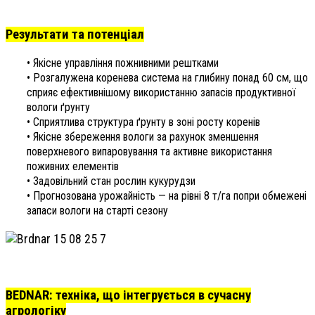
Результати та потенціал
• Якісне управління пожнивними рештками
• Розгалужена коренева система на глибину понад 60 см, що
сприяє ефективнішому використанню запасів продуктивної
вологи ґрунту
• Сприятлива структура ґрунту в зоні росту коренів
• Якісне збереження вологи за рахунок зменшення
поверхневого випаровування та активне використання
поживних елементів
• Задовільний стан рослин кукурудзи
• Прогнозована урожайність — на рівні 8 т/га попри обмежені
запаси вологи на старті сезону
BEDNAR: техніка, що інтегрується в сучасну
агрологіку