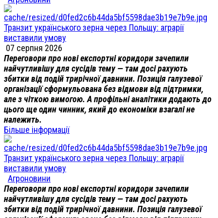
Транзит українського зерна через Польщу: аграрії
виставили умову
07 серпня 2026
Переговори про нові експортні коридори зачепили
найчутливішу для сусідів тему — там досі рахують
збитки від подій трирічної давнини. Позиція галузевої
організації сформульована без відмови від підтримки,
але з чіткою вимогою. А профільні аналітики додають до
цього ще один чинник, який до економіки взагалі не
належить.
Більше інформації
Транзит українського зерна через Польщу: аграрії
виставили умову
Агроновини
Переговори про нові експортні коридори зачепили
найчутливішу для сусідів тему — там досі рахують
збитки від подій трирічної давнини. Позиція галузевої