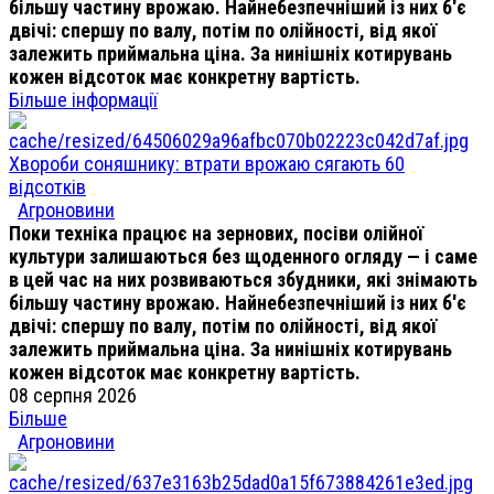
більшу частину врожаю. Найнебезпечніший із них б'є
двічі: спершу по валу, потім по олійності, від якої
залежить приймальна ціна. За нинішніх котирувань
кожен відсоток має конкретну вартість.
Більше інформації
Хвороби соняшнику: втрати врожаю сягають 60
відсотків
Агроновини
Поки техніка працює на зернових, посіви олійної
культури залишаються без щоденного огляду — і саме
в цей час на них розвиваються збудники, які знімають
більшу частину врожаю. Найнебезпечніший із них б'є
двічі: спершу по валу, потім по олійності, від якої
залежить приймальна ціна. За нинішніх котирувань
кожен відсоток має конкретну вартість.
08 серпня 2026
Більше
Агроновини