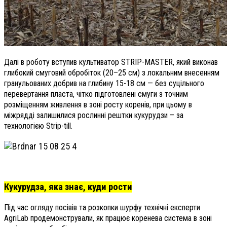
Далі в роботу вступив культиватор STRIP-MASTER, який виконав
глибокий смуговий обробіток (20–25 см) з локальним внесенням
гранульованих добрив на глибину 15-18 см — без суцільного
перевертання пласта, чітко підготовлені смуги з точним
розміщенням живлення в зоні росту коренів, при цьому в
міжрядді залишилися рослинні рештки кукурудзи – за
технологією Strip-till.
Кукурудза, яка знає, куди рости
Під час огляду посівів та розкопки шурфу технічні експерти
AgriLab продемонстрували, як працює коренева система в зоні