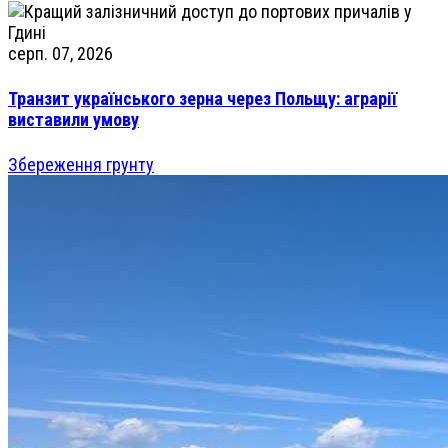
серп. 07, 2026
Транзит українського зерна через Польщу: аграрії
виставили умову
Збереження грунту