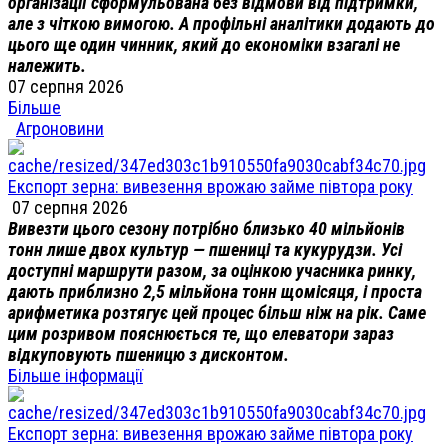
організації сформульована без відмови від підтримки,
але з чіткою вимогою. А профільні аналітики додають до
цього ще один чинник, який до економіки взагалі не
належить.
07 серпня 2026
Більше
Агроновини
Експорт зерна: вивезення врожаю займе півтора року
07 серпня 2026
Вивезти цього сезону потрібно близько 40 мільйонів
тонн лише двох культур — пшениці та кукурудзи. Усі
доступні маршрути разом, за оцінкою учасника ринку,
дають приблизно 2,5 мільйона тонн щомісяця, і проста
арифметика розтягує цей процес більш ніж на рік. Саме
цим розривом пояснюється те, що елеватори зараз
відкуповують пшеницю з дисконтом.
Більше інформації
Експорт зерна: вивезення врожаю займе півтора року