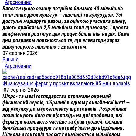
Агроновини
Вивезти цього сезону потрібно близько 40 мільйонів
тонн лише двох культур — пшениці та кукурудзи. Усі
доступні маршрути разом, за оцінкою учасника ринку,
дають приблизно 2,5 мільйона тонн щомісяця, і проста
арифметика розтягує цей процес більш ніж на рік. Саме
цим розривом пояснюється те, що елеватори зараз
відкуповують пшеницю з дисконтом.
07 серпня 2026
Більше
Агроновини
Фінансування ферм: у проєкт вкладають 85 млн доларів
07 серпня 2026
Мікро- та малі господарства отримали окремий
фінансовий сервіс, зібраний в одному онлайн-кабінеті —
від рахунку до маркетплейсу агротоварів. Розробники
позиціонують його як відповідь на дві проблеми, які
фермери називають частіше за брак грошей: складні
банківські процедури та потребу їхати до відділення.
Цільова аудиторія проєкту вимірюється мільйоном