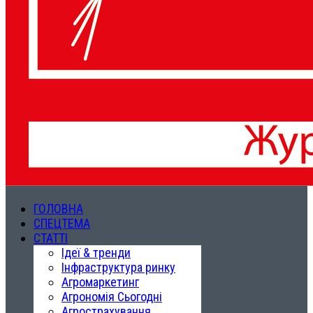
ГОЛОВНА
СПЕЦТЕМА
СТАТТІ
Ідеї & тренди
Інфраструктура ринку
Агромаркетинг
Агрономія Сьогодні
Агрострахування