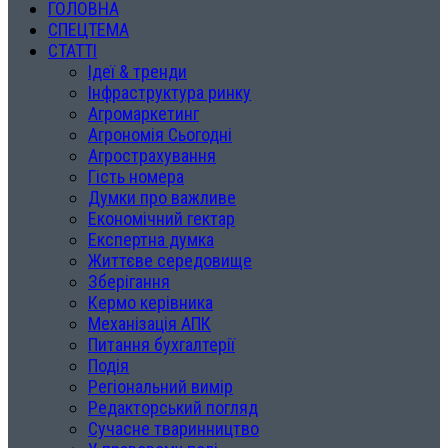
ГОЛОВНА
СПЕЦТЕМА
СТАТТІ
Ідеї & тренди
Інфраструктура ринку
Агромаркетинг
Агрономія Сьогодні
Агрострахування
Гість номера
Думки про важливе
Економічний гектар
Експертна думка
Життєве середовище
Зберігання
Кермо керівника
Механізація АПК
Питання бухгалтерії
Подія
Регіональний вимір
Редакторський погляд
Сучасне тваринництво