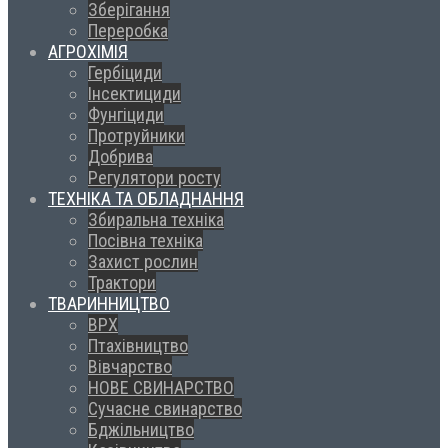
Зберігання
Переробка
АГРОХІМІЯ
Гербіциди
Інсектициди
Фунгіциди
Протруйники
Добрива
Регулятори росту
ТЕХНІКА ТА ОБЛАДНАННЯ
Збиральна техніка
Посівна техніка
Захист рослин
Трактори
ТВАРИННИЦТВО
ВРХ
Птахівництво
Вівчарство
НОВЕ СВИНАРСТВО
Сучасне свинарство
Бджільництво