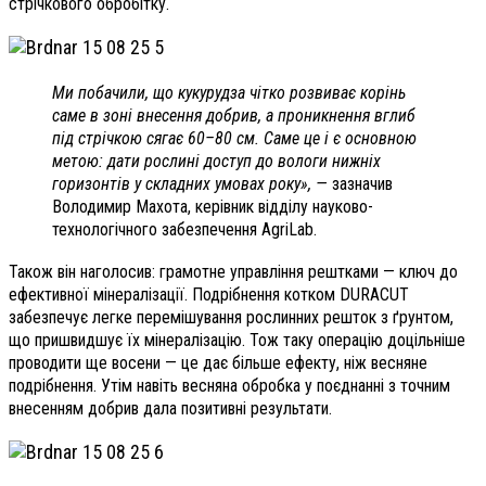
стрічкового обробітку.
Ми побачили, що кукурудза чітко розвиває корінь
саме в зоні внесення добрив, а проникнення вглиб
під стрічкою сягає 60–80 см. Саме це і є основною
метою: дати рослині доступ до вологи нижніх
горизонтів у складних умовах року», —
зазначив
Володимир Махота, керівник відділу науково-
технологічного забезпечення AgriLab.
Також він наголосив: грамотне управління рештками — ключ до
ефективної мінералізації. Подрібнення котком DURACUT
забезпечує легке перемішування рослинних решток з ґрунтом,
що пришвидшує їх мінералізацію. Тож таку операцію доцільніше
проводити ще восени — це дає більше ефекту, ніж весняне
подрібнення. Утім навіть весняна обробка у поєднанні з точним
внесенням добрив дала позитивні результати.