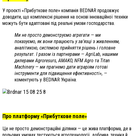
У проєкті «Прибуткове поле» компанія BEDNAR продовжує
доводити, що комплексні рішення на основі інноваційної техніки
можуть бути адаптовані під реальні умови господарства.
Ми не просто демонструємо агрегати — ми
показуємо, як вони працюють у зв’язці з живленням,
аналітикою, системою прийняття рішень і головне
результат. І разом із партнерами — AgriLab, нашими
дилерами Agroresurs, AMAKO, NFM Agro та Titan
Machinery — ми прагнемо дати аграріям готові
інструменти для підвищення ефективності», —
коментують у BEDNAR Україна.
Про платформу «Прибуткове поле»
Це не просто демонстраційні ділянки — це жива платформа, де в
польових умовах тестуються агротехнології, добрива, техніка й