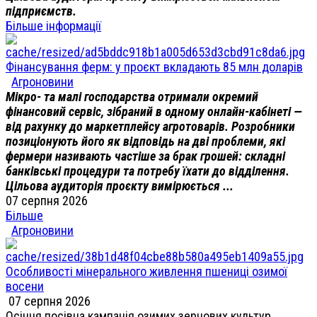
підприємств.
Більше інформації
Фінансування ферм: у проєкт вкладають 85 млн доларів
Агроновини
Мікро- та малі господарства отримали окремий
фінансовий сервіс, зібраний в одному онлайн-кабінеті —
від рахунку до маркетплейсу агротоварів. Розробники
позиціонують його як відповідь на дві проблеми, які
фермери називають частіше за брак грошей: складні
банківські процедури та потребу їхати до відділення.
Цільова аудиторія проєкту вимірюється ...
07 серпня 2026
Більше
Агроновини
Особливості мінерального живлення пшениці озимої
восени
07 серпня 2026
Осіння посівна кампанія озимих зернових культур