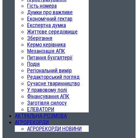
Гість номера
Думки про важливе
Економічний гектар
Експертна думка
Життєве середовище
Зберігання
Кермо керівника
Механізація АПК
Питання бухгалтерії
Подія
Регіональний вимір
Редакторський погляд
Сучасне тваринництво
У правовому полі
Фінансування АПК
Заготівля силосу
ЕЛЕВАТОРИ
АКТУАЛЬНА РОЗМОВА
АГРОРЕКОРДИ
АГРОРЕКОРДИ НОВИНИ