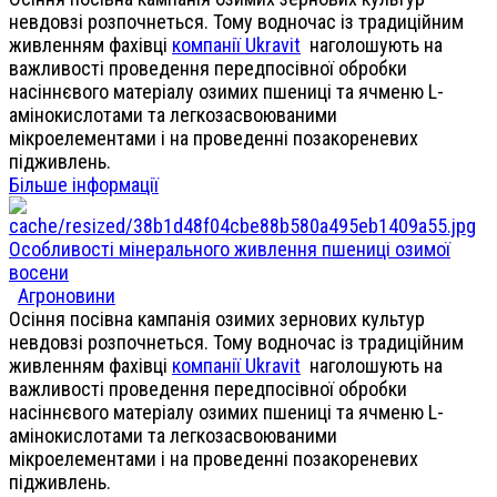
невдовзі розпочнеться. Тому водночас із традиційним
живленням фахівці
компанії Ukravit
наголошують на
важливості проведення передпосівної обробки
насіннєвого матеріалу озимих пшениці та ячменю L-
амінокислотами та легкозасвоюваними
мікроелементами і на проведенні позакореневих
підживлень.
Більше інформації
Особливості мінерального живлення пшениці озимої
восени
Агроновини
Осіння посівна кампанія озимих зернових культур
невдовзі розпочнеться. Тому водночас із традиційним
живленням фахівці
компанії Ukravit
наголошують на
важливості проведення передпосівної обробки
насіннєвого матеріалу озимих пшениці та ячменю L-
амінокислотами та легкозасвоюваними
мікроелементами і на проведенні позакореневих
підживлень.