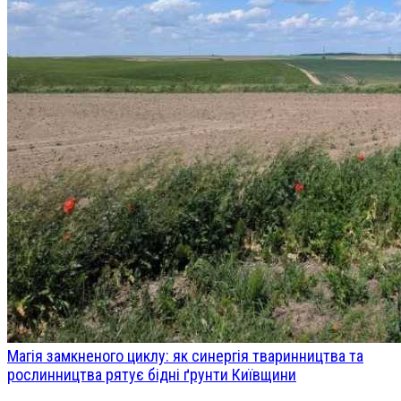
Магія замкненого циклу: як синергія тваринництва та
рослинництва рятує бідні ґрунти Київщини