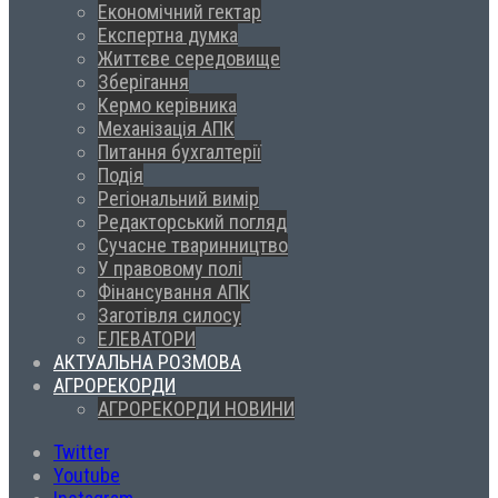
Економічний гектар
Експертна думка
Життєве середовище
Зберігання
Кермо керівника
Механізація АПК
Питання бухгалтерії
Подія
Регіональний вимір
Редакторський погляд
Сучасне тваринництво
У правовому полі
Фінансування АПК
Заготівля силосу
ЕЛЕВАТОРИ
АКТУАЛЬНА РОЗМОВА
АГРОРЕКОРДИ
АГРОРЕКОРДИ НОВИНИ
Twitter
Youtube