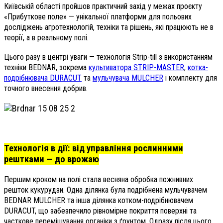
Київській області пройшов практичний захід у межах проєкту
«Прибуткове поле» — унікальної платформи для польових
досліджень агротехнологій, техніки та рішень, які працюють не в
теорії, а в реальному полі.
Цього разу в центрі уваги — технологія Strip-till з використанням
техніки BEDNAR, зокрема
культиватора STRIP-MASTER
,
котка-
подрібнювача DURACUT
та
мульчувача MULCHER
і комплекту для
точного внесення добрив.
Технологія в дії: від управління рослинними
рештками — до врожаю
Першим кроком на полі стала весняна обробка пожнивних
решток кукурудзи. Одна ділянка була подрібнена мульчувачем
BEDNAR MULCHER та інша ділянка котком-подрібнювачем
DURACUT, що забезпечило рівномірне покриття поверхні та
часткове перемішування органіки з ґрунтом. Одразу після цього