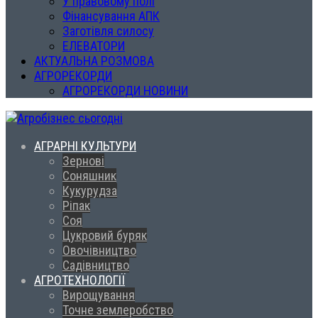
У правовому полі
Фінансування АПК
Заготівля силосу
ЕЛЕВАТОРИ
АКТУАЛЬНА РОЗМОВА
АГРОРЕКОРДИ
АГРОРЕКОРДИ НОВИНИ
АГРАРНІ КУЛЬТУРИ
Зернові
Соняшник
Кукурудза
Ріпак
Соя
Цукровий буряк
Овочівництво
Садівництво
АГРОТЕХНОЛОГІЇ
Вирощування
Точне землеробство