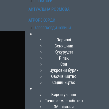
ЕЛЕВАТОРИ
АКТУАЛЬНА РОЗМОВА
АГРОРЕКОРДИ
АГРОРЕКОРДИ НОВИНИ
Зернові
Соняшник
Кукурудза
Ріпак
Соя
Цукровий буряк
Овочівництво
Садівництво
Вирощування
Точне землеробство
Зберігання