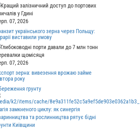
ерп. 07, 2026
ранзит українського зерна через Польщу:
грарії виставили умову
ерп. 07, 2026
кспорт зерна: вивезення врожаю займе
івтора року
береження грунту
агія замкненого циклу: як синергія
варинництва та рослинництва рятує бідні
рунти Київщини