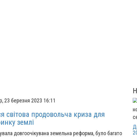
р, 23 березня 2023 16:11
я світова продовольча криза для
с
ринку землі
Д
2
тувала довгоочікувана земельна реформа, було багато