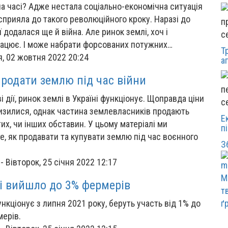
на часі? Адже нестала соціально-економічна ситуація
 сприяла до такого революційного кроку. Наразі до
 додалася ще й війна. Але ринок землі, хоч і
с
рацює. І може набрати форсованих потужних…
Т
я, 02 жовтня 2022 20:24
а
продати землю під час війни
і дії, ринок землі в Україні функціонує. Щоправда ціни
с
изилися, однак частина землевласників продають
Е
тих, чи інших обставин. У цьому матеріалі ми
п
е, як продавати та купувати землю під час воєнного
З
-
Вівторок, 25 січня 2022 12:17
М
і вийшло до 3% фермерів
т
ункціонує з липня 2021 року, беруть участь від 1% до
ґ
мерів.