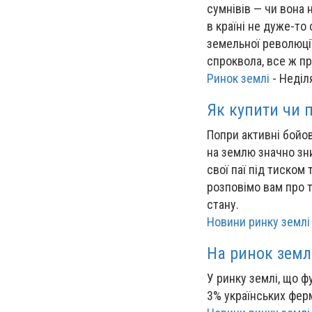
сумнівів — чи вона 
в країні не дуже-то
земельної революції
спроквола, все ж п
Ринок землі
-
Неділ
Як купити чи 
Попри активні бойов
на землю значно зн
свої паї під тиском 
розповімо вам про т
стану.
Новини ринку землі
На ринок земл
У ринку землі, що ф
3% українських фер