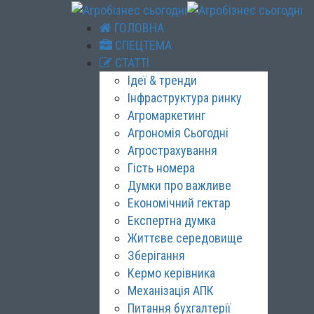
ГОЛОВНА
СПЕЦТЕМА
СТАТТІ
Ідеї & тренди
Інфраструктура ринку
Агромаркетинг
Агрономія Сьогодні
Агрострахування
Гість номера
Думки про важливе
Економічний гектар
Експертна думка
Життєве середовище
Зберігання
Кермо керівника
Механізація АПК
Питання бухгалтерії