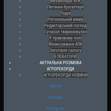
Механізація АПК
Питання бухгалтерії
Подія
Регіональний вимір
Редакторський погляд
Сучасне тваринництво
У правовому полі
Фінансування АПК
Заготівля силосу
ЕЛЕВАТОРИ
АКТУАЛЬНА РОЗМОВА
АГРОРЕКОРДИ
АГРОРЕКОРДИ НОВИНИ
Twitter
Youtube
Instagram