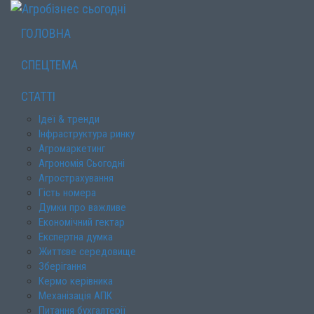
ГОЛОВНА
СПЕЦТЕМА
СТАТТІ
Ідеї & тренди
Інфраструктура ринку
Агромаркетинг
Агрономія Сьогодні
Агрострахування
Гість номера
Думки про важливе
Економічний гектар
Експертна думка
Життєве середовище
Зберігання
Кермо керівника
Механізація АПК
Питання бухгалтерії