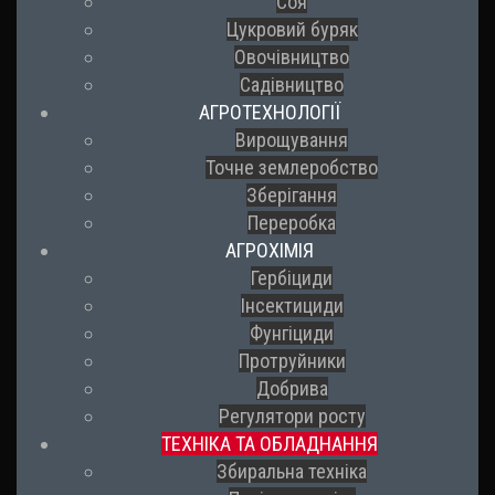
Соя
Цукровий буряк
Овочівництво
Садівництво
АГРОТЕХНОЛОГІЇ
Вирощування
Точне землеробство
Зберігання
Переробка
АГРОХІМІЯ
Гербіциди
Інсектициди
Фунгіциди
Протруйники
Добрива
Регулятори росту
ТЕХНІКА ТА ОБЛАДНАННЯ
Збиральна техніка