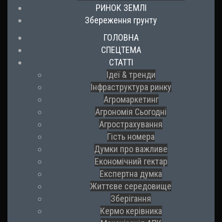
РИНОК ЗЕМЛІ
Збереження грунту
ГОЛОВНА
СПЕЦТЕМА
СТАТТІ
Ідеї & тренди
Інфраструктура ринку
Агромаркетинг
Агрономія Сьогодні
Агрострахування
Гість номера
Думки про важливе
Економічний гектар
Експертна думка
Життєве середовище
Зберігання
Кермо керівника