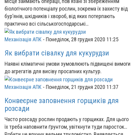
місце займають операції, пов’язані зі збереженням
біологічного потенціалу рослин, зокрема їх захисту від
бур’янів, шкідників і хвороб, від яких потерпають
практично всі сільськогосподарські…
Механізація АПК
-
Понеділок, 28 грудня 2020 11:25
Як вибрати сівалку для кукурудзи
Наявні кліматичні умови зумовлюють підвищені вимоги
до агрегатів для висіву просапних культур.
Механізація АПК
-
Понеділок, 21 грудня 2020 11:37
Конвеєрне заповнення горщиків для
розсади
Часто розсаду рослин продають у горщиках. Для цього
їх треба наповнити ґрунтом, увіткнути туди паросток…
Робити це вручну вельми трудомістко. Виявляється,