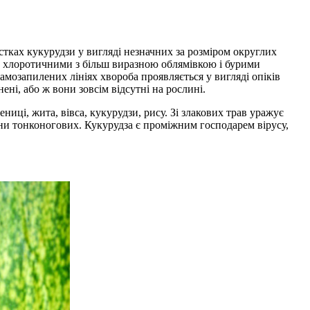
тках кукурудзи у вигляді незначних за розміром округлих
ь хлоротичними з більш виразною облямівкою і бурими
амозапилених лініях хвороба проявляється у вигляді опіків
ені, або ж вони зовсім відсутні на рослині.
ниці, жита, вівса, кукурудзи, рису. Зі злакових трав уражує
дини тонконогових. Кукурудза є проміжним господарем вірусу,