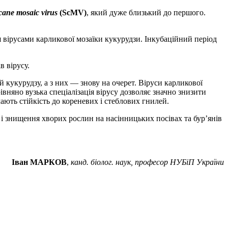
ane mosaic virus
(ScMV)
, який дуже близький до першого.
я вірусами карликової мозаїки кукурудзи. Інкубаційний період
 вірусу.
 кукурудзу, а з них — знову на очерет. Віруси карликової
вняно вузька спеціалізація вірусу дозволяє значно знизити
ють стійкість до кореневих і стеблових гнилей.
і знищення хворих рослин на насінницьких посівах та бур’янів
Іван МАРКОВ
,
канд. біолог. наук, професор НУБіП України