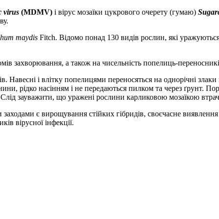
c virus
(MDMV)
i вірус мозаїки цукрового очерету (гумаю)
Sugarc
ву.
phum maydis
Fitch. Відомо понад 130 видів рослин, які уражуютьс
мів захворювання, а також на чисельність попелиць-переносників
. Навесні і влітку попелицями переносяться на однорічні злаки й
ни, рідко насінням і не передаються пилком та через ґрунт. Порі
. Слід зауважити, що уражені рослини карликовою мозаїкою втрача
аходами є вирощування стійких гібридів, своєчасне виявлення 
ків вірусної інфекції.