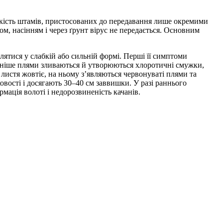
лькість штамів, пристосованих до передавання лише окремими
ом, насінням і через ґрунт вірус не передається. Основним
лятися у слабкій або сильній формі. Перші її симптоми
ізніше плями зливаються й утворюються хлоротичні смужки,
 листя жовтіє, на ньому з’являються червонуваті плями та
вості і досягають 30–40 см заввишки. У разі раннього
мація волоті і недорозвиненість качанів.