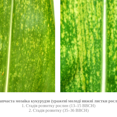
апчаста мозаїка кукурудзи (уражені молоді нижні листки росл
1. Стадія розвитку рослин (13–15 ВВСН)
2. Стадія розвитку (35–36 ВВСН)