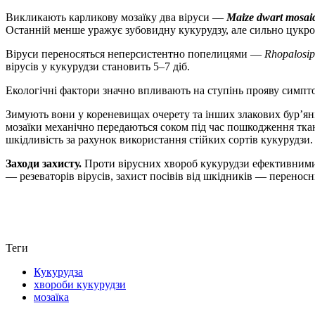
Викликають карликову мозаїку два віруси —
Maize dwart mosai
Останній менше уражує зубовидну кукурудзу, але сильно цукро
Віруси переносяться неперсистентно попелицями —
Rhopalosi
вірусів у кукурудзи становить 5–7 діб.
Екологічні фактори значно впливають на ступінь прояву симпто
Зимують вони у кореневищах очерету та інших злакових бур’янів
мозаїки механічно передаються соком під час пошкодження ткани
шкідливість за рахунок використання стійких сортів кукурудзи
Заходи захисту.
Проти вірусних хвороб кукурудзи ефективними з
— резеваторів вірусів, захист посівів від шкідників — переносни
Теги
Кукурудза
хвороби кукурудзи
мозаїка