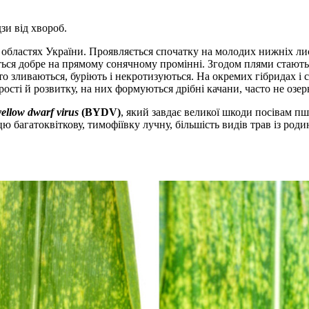
зи від хвороб.
областях України. Проявляється спочатку на молодих нижніх лис
ться добре на прямому сонячному промінні. Згодом плями стают
 зливаються, буріють і некротизуються. На окремих гібридах і с
ості й розвитку, на них формуються дрібні качани, часто не озерн
yellow dwarf virus
(BYDV)
, який завдає великої шкоди посівам пше
ю багатоквіткову, тимофіївку лучну, більшість видів трав із ро