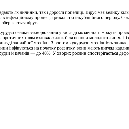
дають як личинки, так і дорослі попелиці. Вірус має велику кі
ю в інфекційному процесі, тривалістю інкубаційного періоду. Сок
зберігається вірус.
курудзи ознаки захворювання у вигляді мозаїчності можуть прояв
х хлоротичних плям вздовж жилок біля основи молодого листя. П
гляді звичайної мозаїки. З ростом кукурудзи мозаїчність зникає,
ини інфікуються на початку розвитку, вони мають вигляд карлико
удзи й качанів — до 40%. У хворих рослин спостерігається дефор