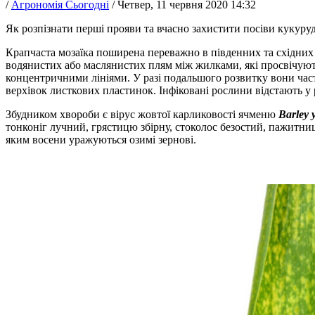
/
Агрономія Сьогодні
/
Четвер, 11 червня 2020 14:32
Як розпізнати перші прояви та вчасно захистити посіви кукуруд
Крапчаста мозаїка поширена переважно в південних та східних 
водянистих або маслянистих плям між жилками, які просвічую
концентричними лініями. У разі подальшого розвитку вони часто
верхівок листкових пластинок. Інфіковані рослини відстають у р
Збудником хвороби є вірус жовтої карликовості ячменю
Barley 
тонконіг лучний, грястицю збірну, стоколос безостий, пажитниц
яким восени уражуються озимі зернові.