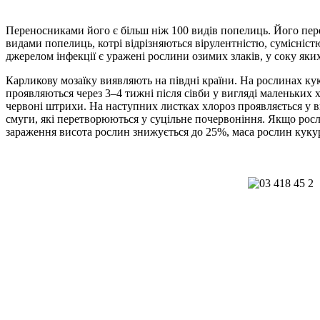
Переносниками його є більш ніж 100 видів попелиць. Його пере
видами попелиць, котрі відрізняються вірулентністю, сумісніст
джерелом інфекції є уражені рослини озимих злаків, у соку яких 
Карликову мозаїку виявляють на півдні країни. На рослинах ку
проявляються через 3–4 тижні після сівби у вигляді маленьки
червоні штрихи. На наступних листках хлороз проявляється у ви
смуги, які перетворюються у суцільне почервоніння. Якщо росл
зараження висота рослин знижується до 25%, маса рослин кукур