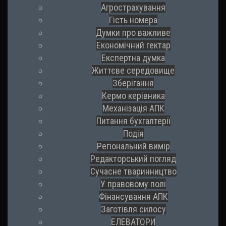
Агрострахування
Гість номера
Думки про важливе
Економічний гектар
Експертна думка
Життєве середовище
Зберігання
Кермо керівника
Механізація АПК
Питання бухгалтерії
Подія
Регіональний вимір
Редакторський погляд
Сучасне тваринництво
У правовому полі
Фінансування АПК
Заготівля силосу
ЕЛЕВАТОРИ