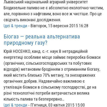
Львівський національний аграрний університет
Біодизельне паливо не є абсолютно екологічно чистим,
але, порівняно з нафтовим, воно все ж чистіше. Про це
свідчать виконані дослідження.
Ідеї & тренди
-
Вівторок, 15 вересня 2015 16:28
Біогаз — реальна альтернатива
природному газу?
Юрій НОСЕНКО, канд. с.-г. наук В нетрадиційній
енергетиці особливе місце займає переробка біомаси
(органічних, сільськогосподарських та побутових
відходів) метановим бродінням з отриманням біогазу,
який містить близько 70% метану, та знезаражених
органічних добрив. Надзвичайно важливою є
утилізація біомаси в сільському господарстві, де на
різні технологічні потреби витрачається велика
кількість палива та безперервно…
Ідеї & тренди
-
П'ятниця, 03 квітня 2015 15:00