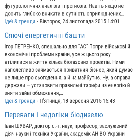
футурологічних аналізів і прогнозів. Навіть якщо не
досить глибоко вникати в сутність оприлюднених…
Ідеї & тренди
-
Вівторок, 24 листопада 2015 14:01
Сяючі енергетичні башти
Ігор ПЕТРЕНКО, спеціально для "АС" Попри військові й
економічні проблеми країни, усе ж цього року
втілилися в життя кілька біогазових проектів. Ними
наполегливо займається приватний бізнес, який думає
не лише про сьогодення, а й на майбутнє. Ну, а справа
держави — установити правильні тарифи на енергію й
зняти зайві обмеження,…
Ідеї & тренди
-
П'ятниця, 18 вересня 2015 15:48
Переваги і недоліки біодизелю
Іван ШУВАР, доктор с.-г. наук, професор, заслужений
діяч науки і техніки України, академік АН ВО України