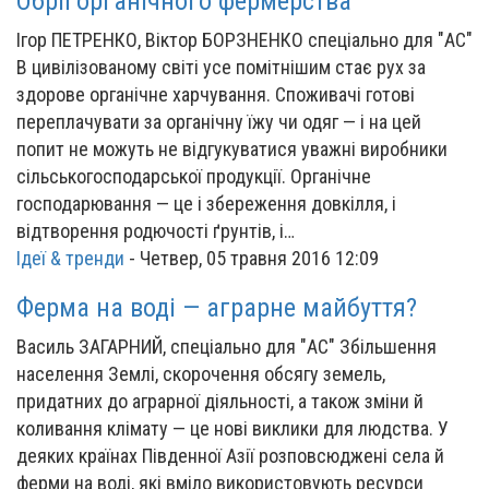
Обрії органічного фермерства
Ігор ПЕТРЕНКО, Віктор БОРЗНЕНКО спеціально для "АС"
В цивілізованому світі усе помітнішим стає рух за
здорове органічне харчування. Споживачі готові
переплачувати за органічну їжу чи одяг — і на цей
попит не можуть не відгукуватися уважні виробники
сільськогосподарської продукції. Органічне
господарювання — це і збереження довкілля, і
відтворення родючості ґрунтів, і…
Ідеї & тренди
-
Четвер, 05 травня 2016 12:09
Ферма на воді — аграрне майбуття?
Василь ЗАГАРНИЙ, спеціально для "АС" Збільшення
населення Землі, скорочення обсягу земель,
придатних до аграрної діяльності, а також зміни й
коливання клімату — це нові виклики для людства. У
деяких країнах Південної Азії розповсюджені села й
ферми на воді, які вміло використовують ресурси