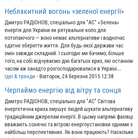
Неблакитний вогонь «зеленої енергії»
Дмитро РАДІОНОВ, спеціально для "АС" «Зелена»
енергія для України як рятувальне коло для
потопаючого — воно немає альтернативи і водночас
здатне зберегти життя. Для будь-якої держави час
змін завжди складний. І сьогодні ми бачимо, більше
того, на собі відчуваємо дію багатьох криз, які останнім
часом аж занадто розгосподарювалися в Україні.…
Ідеї & тренди
-
Вівторок, 24 березня 2015 12:38
Черпаймо енергію від вітру та сонця
Дмитро РАДІОНОВ, спеціально для "АС" Світова
енергетична криза змушує людей шукати альтернативу
традиційним джерелам енергії. В цьому напрямі фахівці
вважають сонячні та вітрові енергоустановки одними з
найбільш перспективних. Як вони працюють? Наскільки