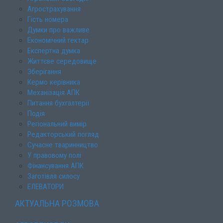
Агрострахування
Гість номера
Думки про важливе
Економічний гектар
Експертна думка
Життєве середовище
Зберігання
Кермо керівника
Механізація АПК
Питання бухгалтерії
Подія
Регіональний вимір
Редакторський погляд
Сучасне тваринництво
У правовому полі
Фінансування АПК
Заготівля силосу
ЕЛЕВАТОРИ
АКТУАЛЬНА РОЗМОВА