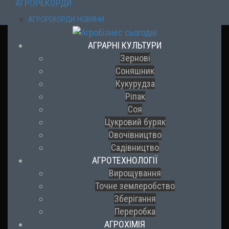
АГРОРЕКОРДИ
АГРОРЕКОРДИ НОВИНИ
АГРАРНІ КУЛЬТУРИ
Зернові
Соняшник
Кукурудза
Ріпак
Соя
Цукровий буряк
Овочівництво
Садівництво
АГРОТЕХНОЛОГІЇ
Вирощування
Точне землеробство
Зберігання
Переробка
АГРОХІМІЯ