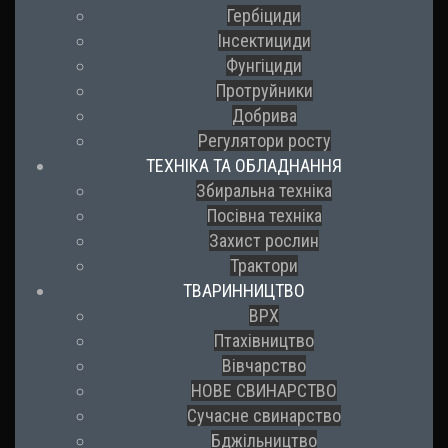
Гербіциди
Інсектициди
Фунгіциди
Протруйники
Добрива
Регулятори росту
ТЕХНІКА ТА ОБЛАДНАННЯ
Збиральна техніка
Посівна техніка
Захист рослин
Трактори
ТВАРИННИЦТВО
ВРХ
Птахівництво
Вівчарство
НОВЕ СВИНАРСТВО
Сучасне свинарство
Бджільництво