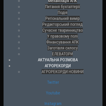
Механізація АПК
Питання бухгалтерії
Подія
Регіональний вимір
Редакторський погляд
Сучасне тваринництво
У правовому полі
Фінансування АПК
Заготівля силосу
ЕЛЕВАТОРИ
АКТУАЛЬНА РОЗМОВА
АГРОРЕКОРДИ
АГРОРЕКОРДИ НОВИНИ
Twitter
Youtube
Instagram