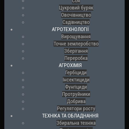
Соя
Цукровий буряк
Овочівництво
Садівництво
АГРОТЕХНОЛОГІЇ
Вирощування
Точне землеробство
Зберігання
Переробка
АГРОХІМІЯ
Гербіциди
Інсектициди
Фунгіциди
Протруйники
Добрива
Регулятори росту
ТЕХНІКА ТА ОБЛАДНАННЯ
Збиральна техніка