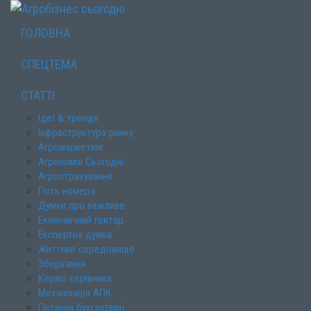
ГОЛОВНА
СПЕЦТЕМА
СТАТТІ
Ідеї & тренди
Інфраструктура ринку
Агромаркетинг
Агрономія Сьогодні
Агрострахування
Гість номера
Думки про важливе
Економічний гектар
Експертна думка
Життєве середовище
Зберігання
Кермо керівника
Механізація АПК
Питання бухгалтерії