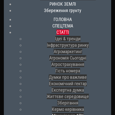
РИНОК ЗЕМЛІ
Збереження грунту
ГОЛОВНА
СПЕЦТЕМА
СТАТТІ
Ідеї & тренди
Інфраструктура ринку
Агромаркетинг
Агрономія Сьогодні
Агрострахування
Гість номера
Думки про важливе
Економічний гектар
Експертна думка
Життєве середовище
Зберігання
Кермо керівника