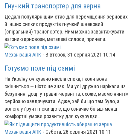
Гнучкий транспортер для зерна
Дедалі популярнішим стає для переміщення зернових
й інших сипких продуктів гнучкий шнековий
(спіральний) транспортер. Ним можна завантажувати
вагони-зерновози, металеві силоси, причепи.
Механізація АПК
-
Вівторок, 31 серпня 2021 10:14
Готуємо поле під озимі
На Україну очікувано насіла спека, і коли вона
скінчиться — ніхто не знає. Ми усі дружно нарікали на
безупинні дощі у травні-червні та, схоже, маємо нині їм
серйозно завдячувати. Адже, хай би що там було, а
волога у ґрунті поки що є, що означає більш-менш
комфортні умови розвитку для кукурудзи…
Механізація АПК
-
Субота, 28 серпня 2021 10:11