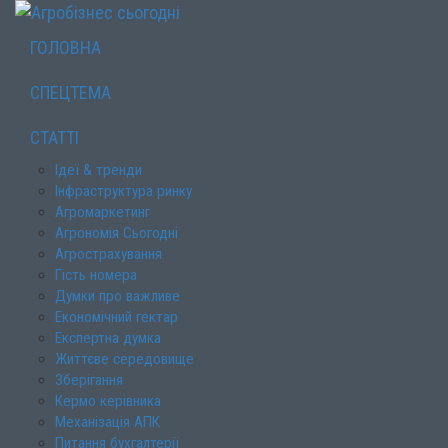
ГОЛОВНА
СПЕЦТЕМА
СТАТТІ
Ідеї & тренди
Інфраструктура ринку
Агромаркетинг
Агрономія Сьогодні
Агрострахування
Гість номера
Думки про важливе
Економічний гектар
Експертна думка
Життєве середовище
Зберігання
Кермо керівника
Механізація АПК
Питання бухгалтерії