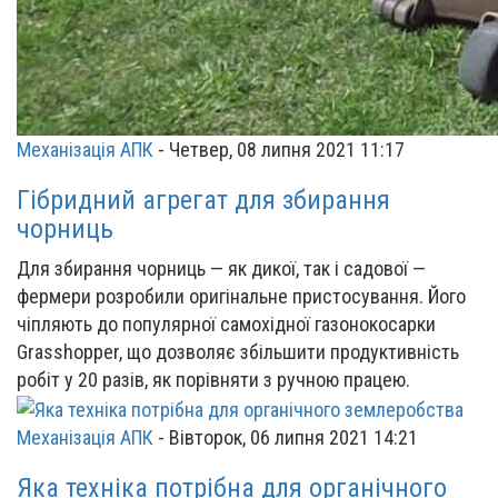
Механізація АПК
-
Четвер, 08 липня 2021 11:17
Гібридний агрегат для збирання
чорниць
Для збирання чорниць — як дикої, так і садової —
фермери розробили оригінальне пристосування. Його
чіпляють до популярної самохідної газонокосарки
Grasshopper, що дозволяє збільшити продуктивність
робіт у 20 разів, як порівняти з ручною працею.
Механізація АПК
-
Вівторок, 06 липня 2021 14:21
Яка техніка потрібна для органічного