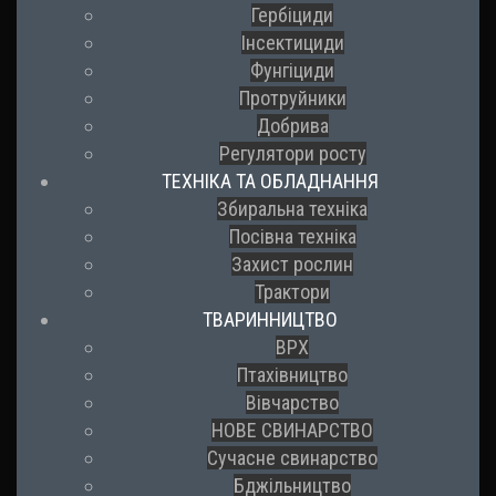
Гербіциди
Інсектициди
Фунгіциди
Протруйники
Добрива
Регулятори росту
ТЕХНІКА ТА ОБЛАДНАННЯ
Збиральна техніка
Посівна техніка
Захист рослин
Трактори
ТВАРИННИЦТВО
ВРХ
Птахівництво
Вівчарство
НОВЕ СВИНАРСТВО
Сучасне свинарство
Бджільництво