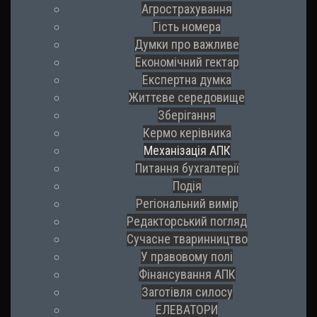
Агрострахування
Гість номера
Думки про важливе
Економічний гектар
Експертна думка
Життєве середовище
Зберігання
Кермо керівника
Механізація АПК
Питання бухгалтерії
Подія
Регіональний вимір
Редакторський погляд
Сучасне тваринництво
У правовому полі
Фінансування АПК
Заготівля силосу
ЕЛЕВАТОРИ