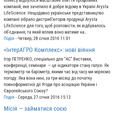
бізнесу відбулося масштабне злиття профільних
компаній, яке зачепило й добре відому в Україні Arysta
LifeScience. Нещодавно українське представництво
компанії зібрало дистриб’юторів продукції Arysta
LifeScience для того, щоб розповісти, як відбувалось
об’єднання, та який вплив воно матиме на…
Подія
-
Четвер, 28 січня 2016 11:01
«ІнтерАГРО Комплекс»: нові віяння
Ігор ПЕТРЕНКО, спеціально для "АС" Виставки,
конференції, семінари — це індикатори стану галузі. Як
термометр чи барометр, якими час від часу ми міряємо
погоду. Яка вона нині, за три місяці до початку
повноформатної дії Угоди про асоціацію України і
Європейського Союзу?
Подія
-
Середа, 27 січня 2016 15:12
Місія — займатися соєю