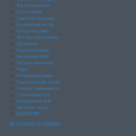
Агрострахування
Гість номера
Думки про важливе
Економічний гектар
Експертна думка
Життєве середовище
Зберігання
Кермо керівника
Механізація АПК
Питання бухгалтерії
Подія
Регіональний вимір
Редакторський погляд
Сучасне тваринництво
У правовому полі
Фінансування АПК
Заготівля силосу
ЕЛЕВАТОРИ
АКТУАЛЬНА РОЗМОВА