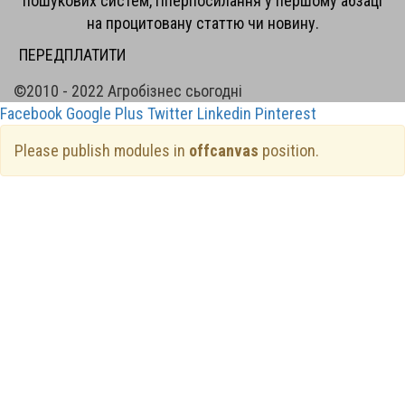
пошукових систем, гіперпосилання у першому абзаці
на процитовану статтю чи новину.
ПЕРЕДПЛАТИТИ
©2010 - 2022 Агробізнес сьогодні
Facebook
Google Plus
Twitter
Linkedin
Pinterest
Please publish modules in
offcanvas
position.