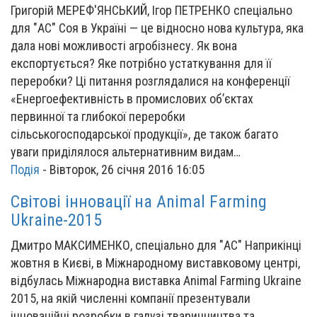
Григорій МЕРЕФ'ЯНСЬКИЙ, Ігор ПЕТРЕНКО спеціально
для "АС" Соя в Україні — це відносно нова культура, яка
дала нові можливості агробізнесу. Як вона
експортується? Яке потрібно устаткування для її
переробки? Ці питання розглядалися на конференції
«Енергоефективність в промислових об’єктах
первинної та глибокої переробки
сільськогосподарської продукції», де також багато
уваги приділялося альтернативним видам…
Подія
-
Вівторок, 26 січня 2016 16:05
Світові інновації на Animal Farming
Ukraine-2015
Дмитро МАКСИМЕНКО, спеціально для "АС" Наприкінці
жовтня в Києві, в Міжнародному виставковому центрі,
відбулась Міжнародна виставка Animal Farming Ukraine
2015, на якій численні компанії презентували
інноваційні розробки в галузі тваринництва та