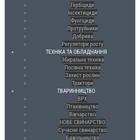
Гербіциди
Інсектициди
Фунгіциди
Протруйники
Добрива
Регулятори росту
ТЕХНІКА ТА ОБЛАДНАННЯ
Збиральна техніка
Посівна техніка
Захист рослин
Трактори
ТВАРИННИЦТВО
ВРХ
Птахівництво
Вівчарство
НОВЕ СВИНАРСТВО
Сучасне свинарство
Бджільництво