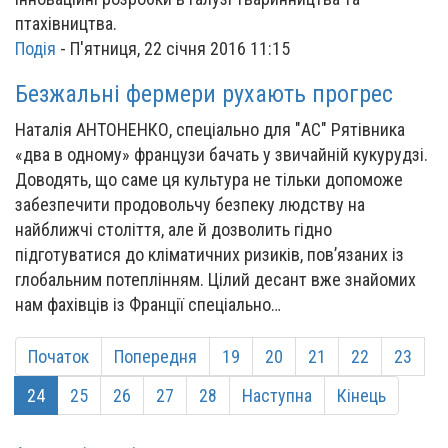
птахівництва.
Подія
-
П'ятниця, 22 січня 2016 11:15
Безжальні фермери рухають прогрес
Наталія АНТОНЕНКО, спеціально для "АС" Рятівника
«два в одному» французи бачать у звичайній кукурудзі.
Доводять, що саме ця культура не тільки допоможе
забезпечити продовольчу безпеку людству на
найближчі століття, але й дозволить гідно
підготуватися до кліматичних ризиків, пов’язаних із
глобальним потеплінням. Цілий десант вже знайомих
нам фахівців із Франції спеціально…
Початок
Попередня
19
20
21
22
23
24
25
26
27
28
Наступна
Кінець