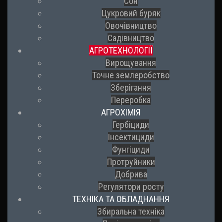
Соя
Цукровий буряк
Овочівництво
Садівництво
АГРОТЕХНОЛОГІЇ
Вирощування
Точне землеробство
Зберігання
Переробка
АГРОХІМІЯ
Гербіциди
Інсектициди
Фунгіциди
Протруйники
Добрива
Регулятори росту
ТЕХНІКА ТА ОБЛАДНАННЯ
Збиральна техніка