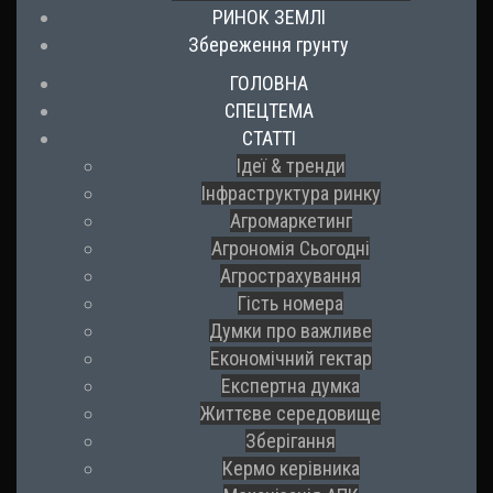
РИНОК ЗЕМЛІ
Збереження грунту
ГОЛОВНА
СПЕЦТЕМА
СТАТТІ
Ідеї & тренди
Інфраструктура ринку
Агромаркетинг
Агрономія Сьогодні
Агрострахування
Гість номера
Думки про важливе
Економічний гектар
Експертна думка
Життєве середовище
Зберігання
Кермо керівника