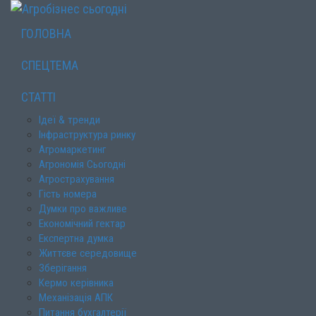
ГОЛОВНА
СПЕЦТЕМА
СТАТТІ
Ідеї & тренди
Інфраструктура ринку
Агромаркетинг
Агрономія Сьогодні
Агрострахування
Гість номера
Думки про важливе
Економічний гектар
Експертна думка
Життєве середовище
Зберігання
Кермо керівника
Механізація АПК
Питання бухгалтерії