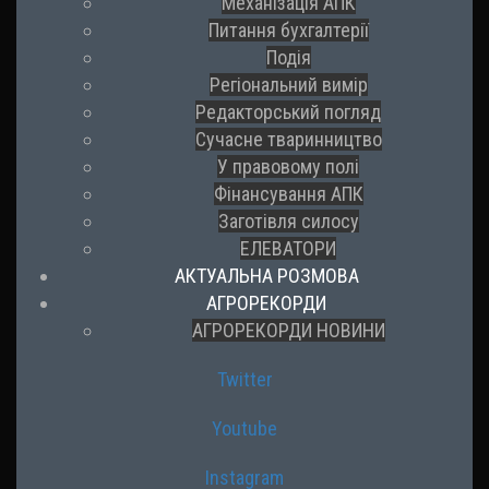
Механізація АПК
Питання бухгалтерії
Подія
Регіональний вимір
Редакторський погляд
Сучасне тваринництво
У правовому полі
Фінансування АПК
Заготівля силосу
ЕЛЕВАТОРИ
АКТУАЛЬНА РОЗМОВА
АГРОРЕКОРДИ
АГРОРЕКОРДИ НОВИНИ
Twitter
Youtube
Instagram