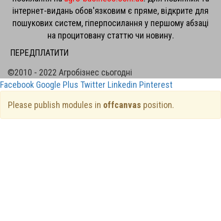
інтернет-видань обов'язковим є пряме, відкрите для
пошукових систем, гіперпосилання у першому абзаці
на процитовану статтю чи новину.
ПЕРЕДПЛАТИТИ
©2010 - 2022 Агробізнес сьогодні
Facebook
Google Plus
Twitter
Linkedin
Pinterest
Please publish modules in
offcanvas
position.