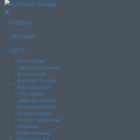
ГОЛОВНА
СПЕЦТЕМА
СТАТТІ
Ідеї & тренди
Інфраструктура ринку
Агромаркетинг
Агрономія Сьогодні
Агрострахування
Гість номера
Думки про важливе
Економічний гектар
Експертна думка
Життєве середовище
Зберігання
Кермо керівника
Механізація АПК