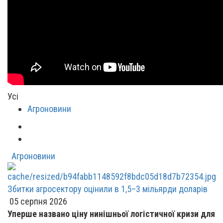
Усі
Агроновини
Агроновини
Збитки агросектору оцінили в 1,5–3 мільярди доларів
05 серпня 2026
Уперше названо ціну нинішньої логістичної кризи для