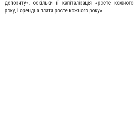
депозиту», оскільки її капіталізація «росте кожного
року, і орендна плата росте кожного року».