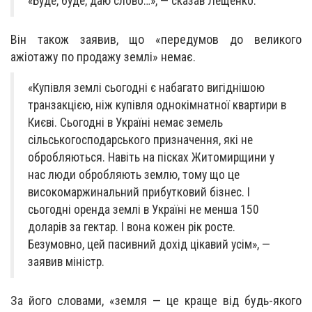
«Буде, буде, даю слово…», — сказав Лещенко.
Він також заявив, що «передумов до великого
ажіотажу по продажу землі» немає.
«Купівля землі сьогодні є набагато вигіднішою
транзакцією, ніж купівля однокімнатної квартири в
Києві. Сьогодні в Україні немає земель
сільськогосподарського призначення, які не
обробляються. Навіть на пісках Житомирщини у
нас люди обробляють землю, тому що це
високомаржинальний прибутковий бізнес. І
сьогодні оренда землі в Україні не менша 150
доларів за гектар. І вона кожен рік росте.
Безумовно, цей пасивний дохід цікавий усім», —
заявив міністр.
За його словами, «земля — це краще від будь-якого