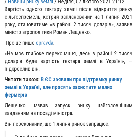
/
Новини ринку землі
/
Неділя, 07 лютого 2021 21:12
Вартість одного гектару землі після відкриття ринку
сільгоспземель, котрий запланований на 1 липня 2021
року, становитиме «в районі 2 тисяч доларів», заявив
міністр агрополітики Роман Лещенко.
Про це пише
epravda
.
«На моє глибоке переконання, десь в районі 2 тисяч
доларів буде вартість гектара землі в Україні», —
підкреслив він.
Читати також:
В ЄС заявили про підтримку ринку
землі в Україні, але просять захистити малих
фермерів
Лещенко назвав запуск ринку найголовнішим
завданням на посаді міністра.
Він переконаний, що 1 липня ринок запрацює.