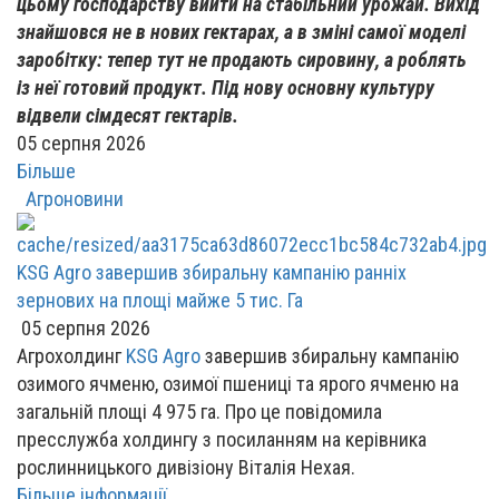
цьому господарству вийти на стабільний урожай. Вихід
знайшовся не в нових гектарах, а в зміні самої моделі
заробітку: тепер тут не продають сировину, а роблять
із неї готовий продукт. Під нову основну культуру
відвели сімдесят гектарів.
05 серпня 2026
Більше
Агроновини
KSG Agro завершив збиральну кампанію ранніх
зернових на площі майже 5 тис. Га
05 серпня 2026
Агрохолдинг
KSG Agro
завершив збиральну кампанію
озимого ячменю, озимої пшениці та ярого ячменю на
загальній площі 4 975 га. Про це повідомила
пресслужба холдингу з посиланням на керівника
рослинницького дивізіону Віталія Нехая.
Більше інформації