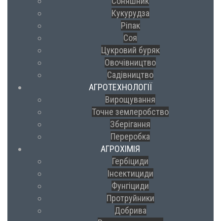
Соняшник
Кукурудза
Ріпак
Соя
Цукровий буряк
Овочівництво
Садівництво
АГРОТЕХНОЛОГІЇ
Вирощування
Точне землеробство
Зберігання
Переробка
АГРОХІМІЯ
Гербіциди
Інсектициди
Фунгіциди
Протруйники
Добрива