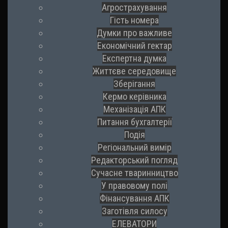
Агрострахування
Гість номера
Думки про важливе
Економічний гектар
Експертна думка
Життєве середовище
Зберігання
Кермо керівника
Механізація АПК
Питання бухгалтерії
Подія
Регіональний вимір
Редакторський погляд
Сучасне тваринництво
У правовому полі
Фінансування АПК
Заготівля силосу
ЕЛЕВАТОРИ