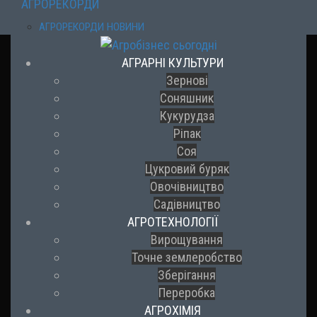
АГРОРЕКОРДИ
АГРОРЕКОРДИ НОВИНИ
АГРАРНІ КУЛЬТУРИ
Зернові
Соняшник
Кукурудза
Ріпак
Соя
Цукровий буряк
Овочівництво
Садівництво
АГРОТЕХНОЛОГІЇ
Вирощування
Точне землеробство
Зберігання
Переробка
АГРОХІМІЯ