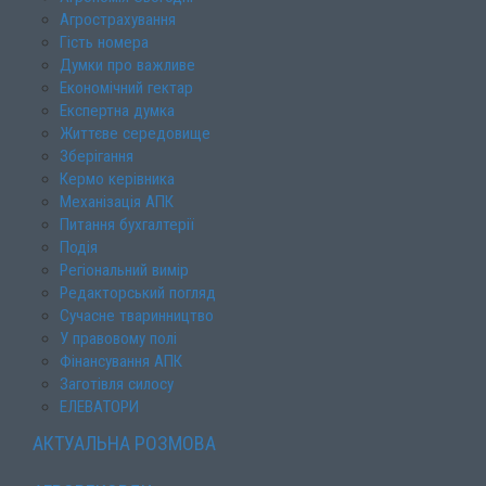
Агрострахування
Гість номера
Думки про важливе
Економічний гектар
Експертна думка
Життєве середовище
Зберігання
Кермо керівника
Механізація АПК
Питання бухгалтерії
Подія
Регіональний вимір
Редакторський погляд
Сучасне тваринництво
У правовому полі
Фінансування АПК
Заготівля силосу
ЕЛЕВАТОРИ
АКТУАЛЬНА РОЗМОВА