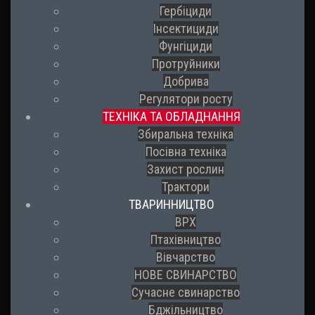
Гербіциди
Інсектициди
Фунгіциди
Протруйники
Добрива
Регулятори росту
ТЕХНІКА ТА ОБЛАДНАННЯ
Збиральна техніка
Посівна техніка
Захист рослин
Трактори
ТВАРИННИЦТВО
ВРХ
Птахівництво
Вівчарство
НОВЕ СВИНАРСТВО
Сучасне свинарство
Бджільництво