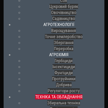
Соя
Цукровий буряк
Овочівництво
Садівництво
АГРОТЕХНОЛОГІЇ
Вирощування
Точне землеробство
Зберігання
Переробка
АГРОХІМІЯ
Гербіциди
Інсектициди
Фунгіциди
Протруйники
Добрива
Регулятори росту
ТЕХНІКА ТА ОБЛАДНАННЯ
Збиральна техніка