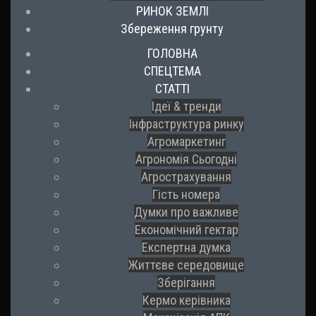
РИНОК ЗЕМЛІ
Збереження грунту
ГОЛОВНА
СПЕЦТЕМА
СТАТТІ
Ідеї & тренди
Інфраструктура ринку
Агромаркетинг
Агрономія Сьогодні
Агрострахування
Гість номера
Думки про важливе
Економічний гектар
Експертна думка
Життєве середовище
Зберігання
Кермо керівника