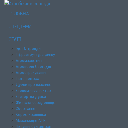
ГОЛОВНА
СПЕЦТЕМА
СТАТТІ
Ідеї & тренди
Інфраструктура ринку
Агромаркетинг
Агрономія Сьогодні
Агрострахування
Гість номера
Думки про важливе
Економічний гектар
Експертна думка
Життєве середовище
Зберігання
Кермо керівника
Механізація АПК
Питання бухгалтерії