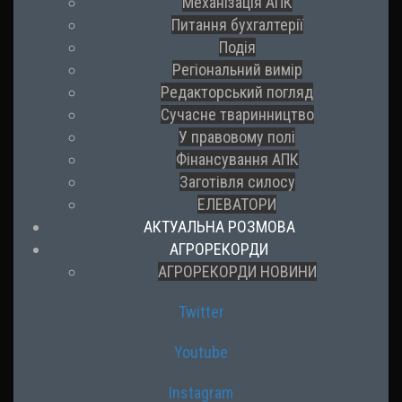
Механізація АПК
Питання бухгалтерії
Подія
Регіональний вимір
Редакторський погляд
Сучасне тваринництво
У правовому полі
Фінансування АПК
Заготівля силосу
ЕЛЕВАТОРИ
АКТУАЛЬНА РОЗМОВА
АГРОРЕКОРДИ
АГРОРЕКОРДИ НОВИНИ
Twitter
Youtube
Instagram