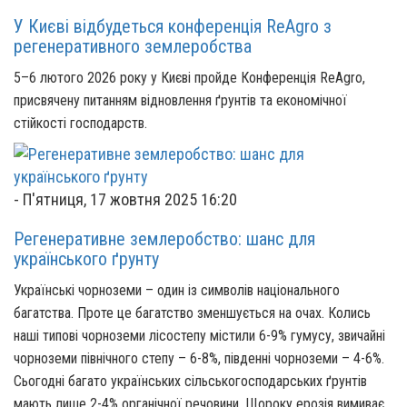
У Києві відбудеться конференція ReAgro з
регенеративного землеробства
5–6 лютого 2026 року у Києві пройде Конференція ReAgro,
присвячену питанням відновлення ґрунтів та економічної
стійкості господарств.
-
П'ятниця, 17 жовтня 2025 16:20
Регенеративне землеробство: шанс для
українського ґрунту
Українські чорноземи – один із символів національного
багатства. Проте це багатство зменшується на очах. Колись
наші типові чорноземи лісостепу містили 6-9% гумусу, звичайні
чорноземи північного степу – 6-8%, південні чорноземи – 4-6%.
Сьогодні багато українських сільськогосподарських ґрунтів
мають лише 2-4% органічної речовини. Щороку ерозія вимиває