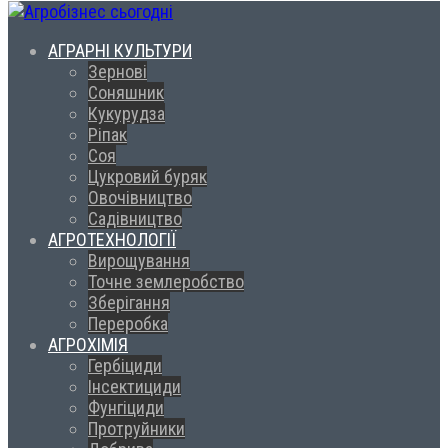
АГРАРНІ КУЛЬТУРИ
Зернові
Соняшник
Кукурудза
Ріпак
Соя
Цукровий буряк
Овочівництво
Садівництво
АГРОТЕХНОЛОГІЇ
Вирощування
Точне землеробство
Зберігання
Переробка
АГРОХІМІЯ
Гербіциди
Інсектициди
Фунгіциди
Протруйники