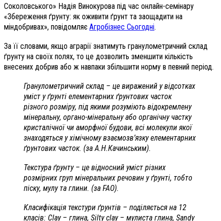
Соколовського» Надія Винокурова під час онлайн-семінару
«Збереження ґрунту: як оживити ґрунт та заощадити на
міндобривах», повідомляє
Агробізнес Сьогодні
.
За її словами, якщо аграрії знатимуть гранулометричний склад
ґрунту на своїх полях, то це дозволить зменшити кількість
внесених добрив або ж навпаки збільшити норму в певний період.
Гранулометричний склад – це виражений у відсотках
уміст у ґрунті елементарних ґрунтових часток
різного розміру, під якими розуміють відокремлену
мінеральну, органо-мінеральну або органічну частку
кристалічної чи аморфної будови, всі молекули якої
знаходяться у хімічному взаємозв’язку елементарних
ґрунтових часток. (за А.Н.Качинським).
Текстура ґрунту – це відносний уміст різних
розмірних груп мінеральних речовин у ґрунті, тобто
піску, мулу та глини. (за FAO).
Класифікація текстури ґрунтів – поділяється на 12
класів: Clay – глина, Silty clay – мулиста глина, Sandy