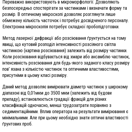
Переважно використовують в мікроморфології. Дозволяють
безпосередньо спостерігати за частинками і визначати форму та
розмір. В оптичному мікроскопі дозволяє розглянути лише
обмежену кількість часточок і потребує досвідченого персоналу.
Електронна мікроскопія потребує складної пробопідготовки.
Метод лазерної дифракції або розсіювання ґрунтується на тому
явищі, що кутовий розподіл інтенсивності розсіяного світла
частинкою (картина розсіювання) залежить від розміру частинки.
Коли розсіювання відбувається від хмари або ансамблю частинок,
інтенсивність розсіювання для будь-якого заданого класу розміру
пов’ язана з кількістю частинок та оптичними властивостями,
присутніми в цьому класі розміру.
Даний метод дозволяє вимірювати діаметр частинок у широкому
діапазоні від 0,01мкм до 3500 мкм (залежить від будови
приладу), встановлюється градації фракцій для різних
класифікацій одночасно, менші трудозатрати порівняно з
седиментаційними. Вплив оператора на результати вимірювання є
мінімальними. Але при цьому необхідно знати оптичні властивості
ґрунтових проб.