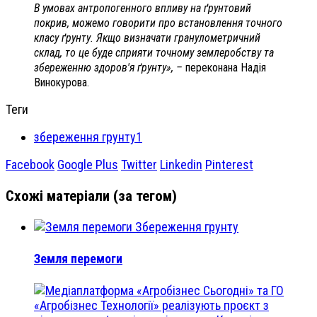
В умовах антропогенного впливу на ґрунтовий
покрив, можемо говорити про встановлення точного
класу ґрунту. Якщо визначати гранулометричний
склад, то це буде сприяти точному землеробству та
збереженню здоров'я ґрунту», –
переконана Надія
Винокурова.
Теги
збереження грунту1
Facebook
Google Plus
Twitter
Linkedin
Pinterest
Схожі матеріали (за тегом)
Збереження грунту
Земля перемоги