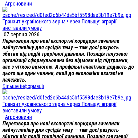
Агроновини
Транзит українського зерна через Польщу: аграрії
виставили умову
07 серпня 2026
Переговори про нові експортні коридори зачепили
найчутливішу для сусідів тему — там досі рахують
збитки від подій трирічної давнини. Позиція галузевої
організації сформульована без відмови від підтримки,
але з чіткою вимогою. А профільні аналітики додають до
цього ще один чинник, який до економіки взагалі не
належить.
Більше інформації
Транзит українського зерна через Польщу: аграрії
виставили умову
Агроновини
Переговори про нові експортні коридори зачепили
найчутливішу для сусідів тему — там досі рахують
збитки від подій трирічної давнини. Позиція галузевої