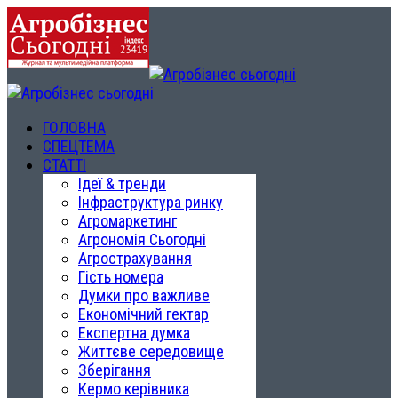
ГОЛОВНА
СПЕЦТЕМА
СТАТТІ
Ідеї & тренди
Інфраструктура ринку
Агромаркетинг
Агрономія Сьогодні
Агрострахування
Гість номера
Думки про важливе
Економічний гектар
Експертна думка
Життєве середовище
Зберігання
Кермо керівника