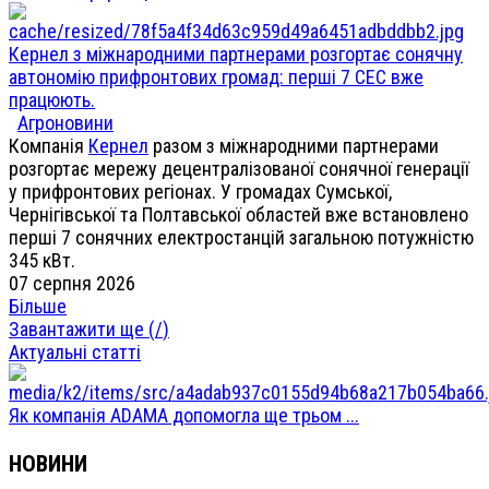
Кернел з міжнародними партнерами розгортає сонячну
автономію прифронтових громад: перші 7 СЕС вже
працюють.
Агроновини
Компанія
Кернел
разом з міжнародними партнерами
розгортає мережу децентралізованої сонячної генерації
у прифронтових регіонах. У громадах Сумської,
Чернігівської та Полтавської областей вже встановлено
перші 7 сонячних електростанцій загальною потужністю
345 кВт.
07 серпня 2026
Більше
Завантажити ще (
/
)
Актуальні статті
Як компанія ADAMA допомогла ще трьом ...
НОВИНИ