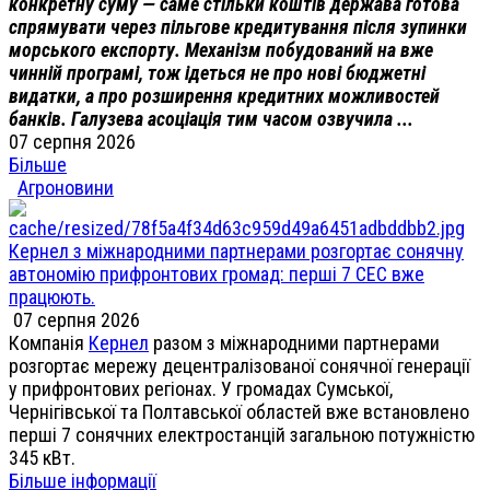
конкретну суму — саме стільки коштів держава готова
спрямувати через пільгове кредитування після зупинки
морського експорту. Механізм побудований на вже
чинній програмі, тож ідеться не про нові бюджетні
видатки, а про розширення кредитних можливостей
банків. Галузева асоціація тим часом озвучила ...
07 серпня 2026
Більше
Агроновини
Кернел з міжнародними партнерами розгортає сонячну
автономію прифронтових громад: перші 7 СЕС вже
працюють.
07 серпня 2026
Компанія
Кернел
разом з міжнародними партнерами
розгортає мережу децентралізованої сонячної генерації
у прифронтових регіонах. У громадах Сумської,
Чернігівської та Полтавської областей вже встановлено
перші 7 сонячних електростанцій загальною потужністю
345 кВт.
Більше інформації