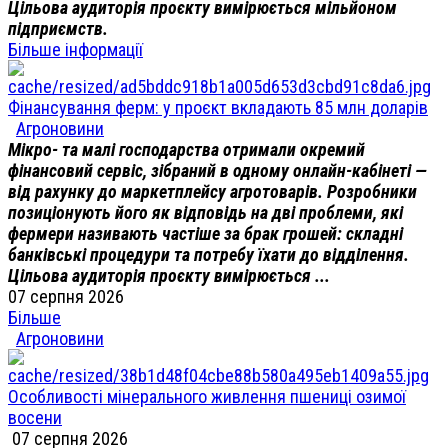
Цільова аудиторія проєкту вимірюється мільйоном
підприємств.
Більше інформації
Фінансування ферм: у проєкт вкладають 85 млн доларів
Агроновини
Мікро- та малі господарства отримали окремий
фінансовий сервіс, зібраний в одному онлайн-кабінеті —
від рахунку до маркетплейсу агротоварів. Розробники
позиціонують його як відповідь на дві проблеми, які
фермери називають частіше за брак грошей: складні
банківські процедури та потребу їхати до відділення.
Цільова аудиторія проєкту вимірюється ...
07 серпня 2026
Більше
Агроновини
Особливості мінерального живлення пшениці озимої
восени
07 серпня 2026