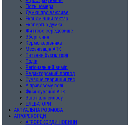
Агрострахування
Гість номера
Думки про важливе
Економічний гектар
Експертна думка
Життєве середовище
Зберігання
Кермо керівника
Механізація АПК
Питання бухгалтерії
Подія
Регіональний вимір
Редакторський погляд
Сучасне тваринництво
У правовому полі
Фінансування АПК
Заготівля силосу
ЕЛЕВАТОРИ
АКТУАЛЬНА РОЗМОВА
АГРОРЕКОРДИ
АГРОРЕКОРДИ НОВИНИ