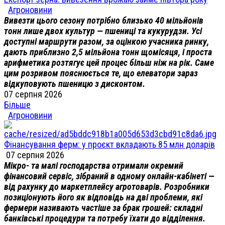
Агроновини
Вивезти цього сезону потрібно близько 40 мільйонів
тонн лише двох культур — пшениці та кукурудзи. Усі
доступні маршрути разом, за оцінкою учасника ринку,
дають приблизно 2,5 мільйона тонн щомісяця, і проста
арифметика розтягує цей процес більш ніж на рік. Саме
цим розривом пояснюється те, що елеватори зараз
відкуповують пшеницю з дисконтом.
07 серпня 2026
Більше
Агроновини
Фінансування ферм: у проєкт вкладають 85 млн доларів
07 серпня 2026
Мікро- та малі господарства отримали окремий
фінансовий сервіс, зібраний в одному онлайн-кабінеті —
від рахунку до маркетплейсу агротоварів. Розробники
позиціонують його як відповідь на дві проблеми, які
фермери називають частіше за брак грошей: складні
банківські процедури та потребу їхати до відділення.