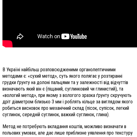
В Україні найбільш розповсюдженими органолептичними
методами є: «сухий метод», суть якого полягає у розтиранні
грудки ґрунту на долоні пальцями та у залежності від відчуттів
визначають який він є (піщаний, суглинковий чи глинистий), та
«вологий метод», при якому з вологого зразка ґрунту скручують
дріт діаметром близько 3 мм і роблять кільце за виглядом якого
робиться висновок про механічний склад (пісок, супісок, легкий
суглинок, середній суглинок, важкий суглинок, глина).
Метод не потребують вкладання коштів, можливо визначати в
польових умовах, але дає лише приблизне уявлення про текстуру