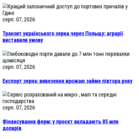
серп. 07, 2026
Транзит українського зерна через Польщу: аграрії
виставили умову
серп. 07, 2026
Експорт зерна: вивезення врожаю займе півтора року
серп. 07, 2026
Фінансування ферм: у проєкт вкладають 85 млн
доларів