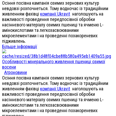
Осіння посівна кампанія озимих зернових культур
невдовзі розпочнеться. Тому водночас із традиційним
живленням фахівці
компанії Ukravit
наголошують на
важливості проведення передпосівної обробки
насіннєвого матеріалу озимих пшениці та ячменю L-
амінокислотами та легкозасвоюваними
мікроелементами і на проведенні позакореневих
підживлень.
Більше інформації
Особливості мінерального живлення пшениці озимої
восени
Агроновини
Осіння посівна кампанія озимих зернових культур
невдовзі розпочнеться. Тому водночас із традиційним
живленням фахівці
компанії Ukravit
наголошують на
важливості проведення передпосівної обробки
насіннєвого матеріалу озимих пшениці та ячменю L-
амінокислотами та легкозасвоюваними
мікроелементами і на проведенні позакореневих
підживлень.