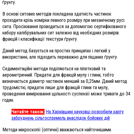
ґрунту.
В основі ситових методів покладена здатність частинок
проходити крізь комірки певного розміру при механічному русі
сита. Просіювання проводиться за допомогою сертифікованого
набору калібрувальних сит залежно від необхідних розмірів
фракцій і класифікації текстури ґрунту.
Даний метод базується на простих принципах і легкий у
використанні, але підходить переважно для піщаних ґрунту.
Седиментаційні методи поділяються на піпетковий та
аерометричний. Придатні для фракцій мулу і глини, тобто
визначається діаметр частинок менший за 0,25мм. Даний метод
трудомісткі, придатні лише для фракцій глини та мулу,
проведення вимірювання щільності суспензії може тривати до 34
годин.
Читайте також:
На Харківщині науковці розробили карту
забруднень сільгоспземель внаслідок бойових дій
Методи мікроскопії (оптичні) вважаються найточнішими.