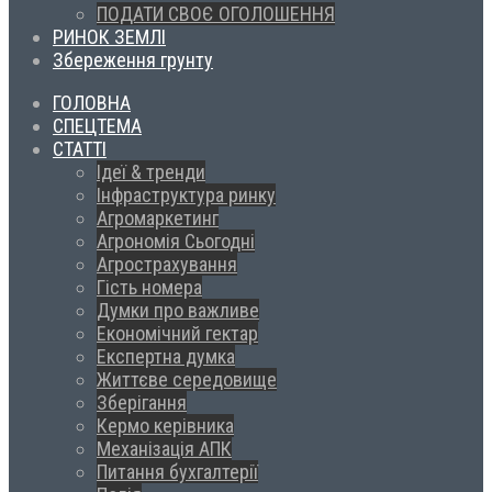
ПОДАТИ СВОЄ ОГОЛОШЕННЯ
РИНОК ЗЕМЛІ
Збереження грунту
ГОЛОВНА
СПЕЦТЕМА
СТАТТІ
Ідеї & тренди
Інфраструктура ринку
Агромаркетинг
Агрономія Сьогодні
Агрострахування
Гість номера
Думки про важливе
Економічний гектар
Експертна думка
Життєве середовище
Зберігання
Кермо керівника
Механізація АПК
Питання бухгалтерії