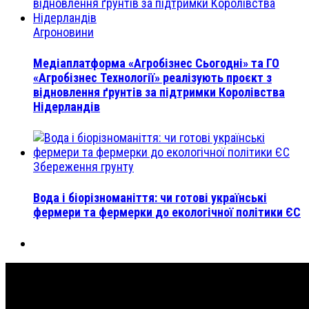
Агроновини
Медіаплатформа «Агробізнес Сьогодні» та ГО
«Агробізнес Технології» реалізують проєкт з
відновлення ґрунтів за підтримки Королівства
Нідерландів
Збереження грунту
Вода і біорізноманіття: чи готові українські
фермери та фермерки до екологічної політики ЄС