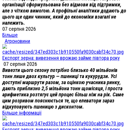
організації сформульована без відмови від підтримки,
але з чіткою вимогою. А профільні аналітики додають до
цього ще один чинник, який до економіки взагалі не
належить.
07 серпня 2026
Більше
Агроновини
Експорт зерна: вивезення врожаю займе півтора року
07 серпня 2026
Вивезти цього сезону потрібно близько 40 мільйонів
тонн лише двох культур — пшениці та кукурудзи. Усі
доступні маршрути разом, за оцінкою учасника ринку,
дають приблизно 2,5 мільйона тонн щомісяця, і проста
арифметика розтягує цей процес більш ніж на рік. Саме
цим розривом пояснюється те, що елеватори зараз
відкуповують пшеницю з дисконтом.
Більше інформації
Експорт зерна: вивезення врожаю займе півтора року