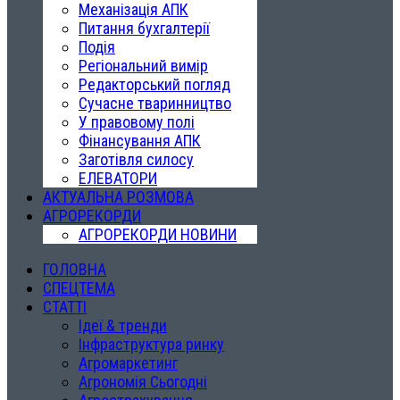
Механізація АПК
Питання бухгалтерії
Подія
Регіональний вимір
Редакторський погляд
Сучасне тваринництво
У правовому полі
Фінансування АПК
Заготівля силосу
ЕЛЕВАТОРИ
АКТУАЛЬНА РОЗМОВА
АГРОРЕКОРДИ
АГРОРЕКОРДИ НОВИНИ
ГОЛОВНА
СПЕЦТЕМА
СТАТТІ
Ідеї & тренди
Інфраструктура ринку
Агромаркетинг
Агрономія Сьогодні