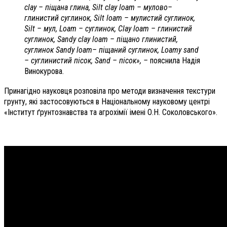
clay – піщана глина, Silt clay loam – мулово–
глинистий суглинок, Silt loam – мулистий суглинок,
Silt – мул, Loam – суглинок, Clay loam – глинистий
суглинок, Sandy clay loam – піщано глинистий,
суглинок Sandy loam– піщаний суглинок, Loamy sand
­– суглинистий пісок, Sand – пісок», –
пояснила Надія
Винокурова.
Принагідно науковця розповіла про методи визначення текстури
грунту, які застосовуються в Національному науковому центрі
«Інститут ґрунтознавства та агрохімії імені О.Н. Соколовського».