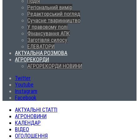
Подія
Регіональний вимір
Редакторський погляд
Сучасне тваринництво
У правовому полі
Фінансування АПК
Заготівля силосу
ЕЛЕВАТОРИ
АКТУАЛЬНА РОЗМОВА
АГРОРЕКОРДИ
АГРОРЕКОРДИ НОВИНИ
Twitter
Youtube
Instagram
Facebook
АКТУАЛЬНІ СТАТТІ
АГРОНОВИНИ
КАЛЕНДАР
ВІДЕО
ОГОЛОШЕННЯ