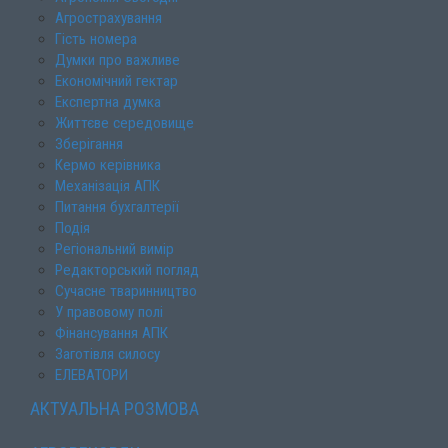
Агрострахування
Гість номера
Думки про важливе
Економічний гектар
Експертна думка
Життєве середовище
Зберігання
Кермо керівника
Механізація АПК
Питання бухгалтерії
Подія
Регіональний вимір
Редакторський погляд
Сучасне тваринництво
У правовому полі
Фінансування АПК
Заготівля силосу
ЕЛЕВАТОРИ
АКТУАЛЬНА РОЗМОВА