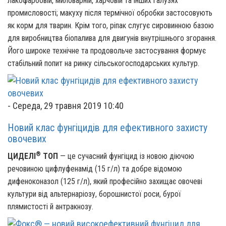
лакофарбовій, миловарній, харчовій та інших галузях
промисловості; макуху після термічної обробки застосовують
як корм для тварин. Крім того, ріпак слугує сировинною базою
для виробництва біопалива для двигунів внутрішнього згорання.
Його широке технічне та продовольче застосування формує
стабільний попит на ринку сільськогосподарських культур.
-
Середа, 29 травня 2019 10:40
Новий клас фунгіцидів для ефективного захисту
овочевих
®
ЦИДЕЛІ
ТОП
— це сучасний фунгіцид із новою діючою
речовиною цифлуфенамід
(15 г/л) та добре відомою
дифеноконазол (125 г/л), який професійно захищає овочеві
культури від альтернаріозу, борошнистої роси, бурої
плямистості й антракнозу.