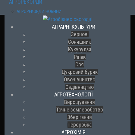
АГРОРЕКОРДИ
АГРОРЕКОРДИ НОВИНИ
АГРАРНІ КУЛЬТУРИ
Зернові
Соняшник
Кукурудза
Ріпак
Соя
Цукровий буряк
Овочівництво
Садівництво
АГРОТЕХНОЛОГІЇ
Вирощування
Точне землеробство
Зберігання
Переробка
АГРОХІМІЯ