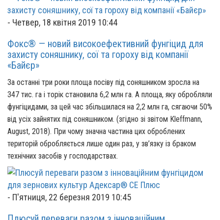
-
Четвер, 18 квітня 2019 10:44
Фокс® — новий високоефективний фунгіцид для
захисту соняшнику, сої та гороху від компанії
«Байєр»
За останні три роки площа посіву під соняшником зросла на
347 тис. га і торік становила 6,2 млн га. А площа, яку обробляли
фунгіцидами, за цей час збільшилася на 2,2 млн га, сягаючи 50%
від усіх зайнятих під соняшником. (згідно зі звітом Kleffmann,
August, 2018). При чому значна частина цих оброблених
територій обробляється лише один раз, у зв’язку із браком
технічних засобів у господарствах.
-
П'ятниця, 22 березня 2019 10:45
Плюсуй переваги разом з інноваційним