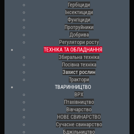
Гербіциди
Інсектициди
Фунгіциди
Протруйники
Добрива
Регулятори росту
ТЕХНІКА ТА ОБЛАДНАННЯ
Збиральна техніка
Посівна техніка
Захист рослин
Трактори
ТВАРИННИЦТВО
ВРХ
Птахівництво
Вівчарство
НОВЕ СВИНАРСТВО
Сучасне свинарство
Бджільництво