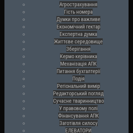
Агрострахування
Гість номера
Думки про важливе
Економічний гектар
Експертна думка
Життєве середовище
Зберігання
Кермо керівника
Механізація АПК
Питання бухгалтерії
Подія
Регіональний вимір
Редакторський погляд
Сучасне тваринництво
У правовому полі
Фінансування АПК
Заготівля силосу
ЕЛЕВАТОРИ