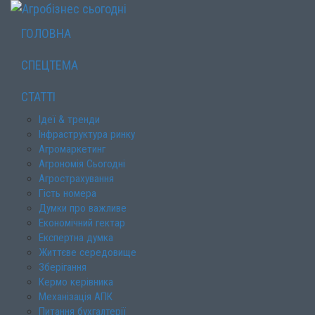
ГОЛОВНА
СПЕЦТЕМА
СТАТТІ
Ідеї & тренди
Інфраструктура ринку
Агромаркетинг
Агрономія Сьогодні
Агрострахування
Гість номера
Думки про важливе
Економічний гектар
Експертна думка
Життєве середовище
Зберігання
Кермо керівника
Механізація АПК
Питання бухгалтерії