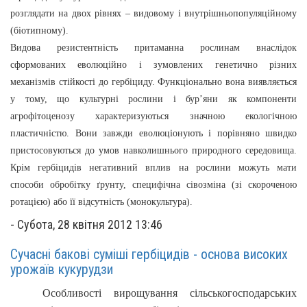
розглядати на двох рівнях – видовому і внутрішньопопуляційному
(біотипному).
Видова резистентність притаманна рослинам внаслідок
сформованих еволюційно і зумовлених генетично різних
механізмів стійкості до гербіциду. Функціонально вона виявляється
у тому, що культурні рослини і бур’яни як компоненти
агрофітоценозу характеризуються значною екологічною
пластичністю. Вони завжди еволюціонують і порівняно швидко
пристосовуються до умов навколишнього природного середовища.
Крім гербіцидів негативний вплив на рослини можуть мати
способи обробітку ґрунту, специфічна сівозміна (зі скороченою
ротацією) або її відсутність (монокультура).
-
Субота, 28 квітня 2012 13:46
Сучасні бакові суміші гербіцидів - основа високих
урожаїв кукурудзи
Особливості вирощування сільськогосподарських