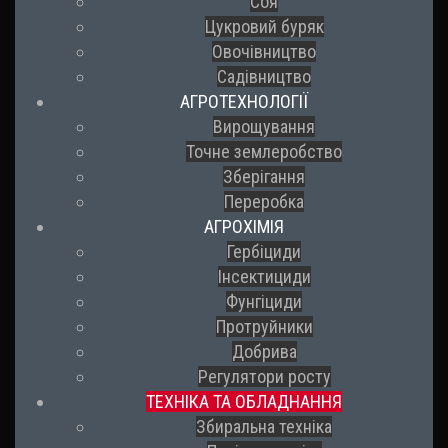
Соя
Цукровий буряк
Овочівництво
Садівництво
АГРОТЕХНОЛОГІЇ
Вирощування
Точне землеробство
Зберігання
Переробка
АГРОХІМІЯ
Гербіциди
Інсектициди
Фунгіциди
Протруйники
Добрива
Регулятори росту
ТЕХНІКА ТА ОБЛАДНАННЯ
Збиральна техніка