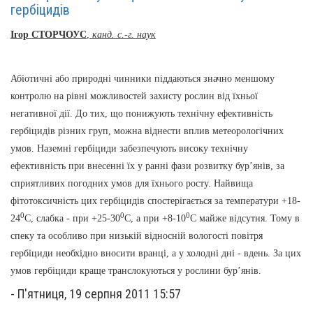
гербіцидів
Ігор СТОРЧОУС
,
канд. с.-г. наук
Абіотичні або природні чинники піддаються значно меншому
контролю на рівні можливостей захисту рослин від їхньої
негативної дії. До тих, що понижують технічну ефективність
гербіцидів різних груп, можна віднести вплив метеорологічних
умов. Наземні гербіциди забезпечують високу технічну
ефективність при внесенні їх у ранні фази розвитку бур’янів, за
сприятливих погодних умов для їхнього росту. Найвища
фітотоксичність цих гербіцидів спостерігається за температури +18-
0
0
0
24
С, слабка - при +25-30
С, а при +8-10
С майже відсутня. Тому в
спеку та особливо при низькій відносній вологості повітря
гербіциди необхідно вносити вранці, а у холодні дні - вдень. За цих
умов гербіциди краще транслокуються у рослини бур’янів.
-
П'ятниця, 19 серпня 2011 15:57