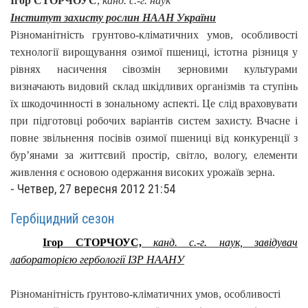
Ігор СТОРЧОУС
,
канд. с.-г. наук
Інститут захисту рослин НААН України
Різноманітність грунтово-кліматичних умов, особливості
технології вирощування озимої пшениці, істотна різниця у
рівнях насичення сівозмін зерновими культурами
визначають видовий склад шкідливих організмів та ступінь
їх шкодочинності в зональному аспекті. Це слід враховувати
при підготовці робочих варіантів систем захисту. Вчасне і
повне звільнення посівів озимої пшениці від конкуренції з
бур’янами за життєвий простір, світло, вологу, елементи
живлення є основою одержання високих урожаїв зерна.
-
Четвер, 27 вересня 2012 21:54
Гербіцидний сезон
Ігор СТОРЧОУС,
канд. с.-г. наук, завідувач
лабораторією гербології ІЗР НААНУ
Різноманітність ґрунтово-кліматичних умов, особливості