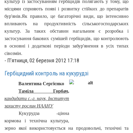
культур із застосуванням гербіцидів полягають у тому, що
місцями сприяють появі і розвитку стійких до препаратів
бур'янів.
Як правило, це багаторічні види, що інтенсивно
впливають на продуктивність сільськогосподарських
культур. За таких обставин нагальним є розробка і
застосування бакових сумішей гербіцидів, що контролюють
в основні і додаткові періоди забур'янення в усіх типах
сівозмін.
-
П'ятниця, 02 березня 2012 17:18
Гербіцидний контроль на кукурудзі
Валентина Сергієнко
Таміла Горбач,
кандидати с.-г. наук, Інститут
захисту рослин НААНУ
Кукурудза -цінна
кормова і технічна культура,
зерно якої використовується на продовольчі, технічні та