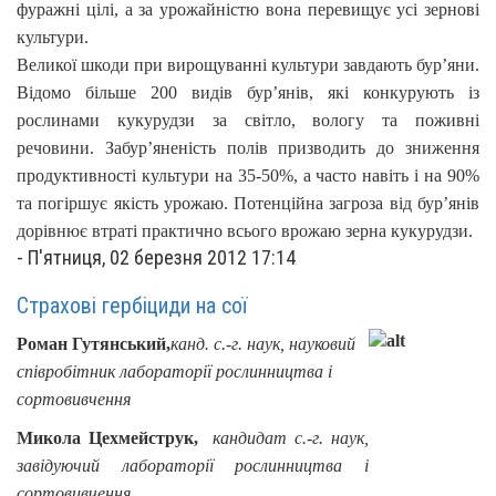
фуражні цілі, а за урожайністю вона перевищує усі зернові
культури.
Великої шкоди при вирощуванні культури завдають бур’яни.
Відомо більше 200 видів бур’янів, які конкурують із
рослинами кукурудзи за світло, вологу та поживні
речовини. Забур’яненість полів призводить до зниження
продуктивності культури на 35-50%, а часто навіть і на 90%
та погіршує якість урожаю. Потенційна загроза від бур’янів
дорівнює втраті практично всього врожаю зерна кукурудзи.
-
П'ятниця, 02 березня 2012 17:14
Страхові гербіциди на сої
Роман Гутянський,
канд. с.-г. наук, науковий
співробітник лабораторії рослинництва і
сортовивчення
Микола Цехмейструк,
кандидат с.-г. наук,
завідуючий лабораторії рослинництва і
сортовивчення