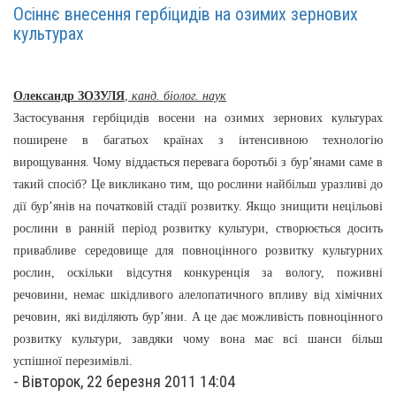
Осіннє внесення гербіцидів на озимих зернових
культурах
Олександр ЗОЗУЛЯ
,
канд. біолог. наук
Застосування гербіцидів восени на озимих зернових культурах
поширене в багатьох країнах з інтенсивною технологію
вирощування. Чому віддається перевага боротьбі з бур’янами саме в
такий спосіб? Це викликано тим, що рослини найбільш уразливі до
дії бур’янів на початковій стадії розвитку. Якщо знищити нецільові
рослини в ранній період розвитку культури, створюється досить
привабливе середовище для повноцінного розвитку культурних
рослин, оскільки відсутня конкуренція за вологу, поживні
речовини, немає шкідливого алелопатичного впливу від хімічних
речовин, які виділяють бур’яни. А це дає можливість повноцінного
розвитку культури, завдяки чому вона має всі шанси більш
успішної перезимівлі.
-
Вівторок, 22 березня 2011 14:04