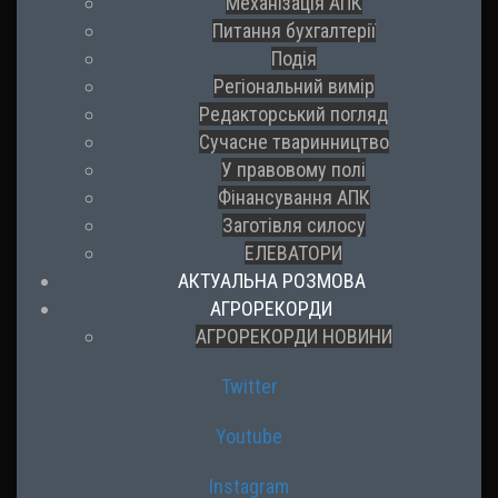
Механізація АПК
Питання бухгалтерії
Подія
Регіональний вимір
Редакторський погляд
Сучасне тваринництво
У правовому полі
Фінансування АПК
Заготівля силосу
ЕЛЕВАТОРИ
АКТУАЛЬНА РОЗМОВА
АГРОРЕКОРДИ
АГРОРЕКОРДИ НОВИНИ
Twitter
Youtube
Instagram