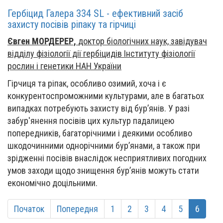
Гербіцид Галера 334 SL - ефективний засіб
захисту посівів ріпаку та гірчиці
Євген МОРДЕРЕР,
доктор біологічних наук, завідувач
відділу фізіології дії гербіцидів Інституту фізіології
рослин і генетики НАН України
Гірчиця та ріпак, особливо озимий, хоча і є
конкурентоспроможними культурами, але в багатьох
випадках потребують захисту від бур’янів. У разі
забур'янення посівів цих культур падалицею
попередників, багаторічними і деякими особливо
шкодочинними однорічними бур’янами, а також при
зрідженні посівів внаслідок несприятливих погодних
умов заходи щодо знищення бур’янів можуть стати
економічно доцільними.
Початок
Попередня
1
2
3
4
5
6