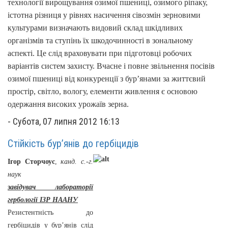
технології вирощування озимої пшениці, озимого ріпаку,
істотна різниця у рівнях насичення сівозмін зерновими
культурами визначають видовий склад шкідливих
організмів та ступінь їх шкодочинності в зональному
аспекті. Це слід враховувати при підготовці робочих
варіантів систем захисту.
Вчасне і повне звільнення посівів
озимої пшениці від конкуренції з бур’янами за життєвий
простір, світло, вологу, елементи живлення є основою
одержання високих урожаїв зерна.
-
Субота, 07 липня 2012 16:13
Стійкість бур’янів до гербіцидів
Ігор Сторчоус
,
канд. с.-г.
наук
завідувач лабораторії
гербології ІЗР НААНУ
Резистентність до
гербіцидів у бур’янів слід