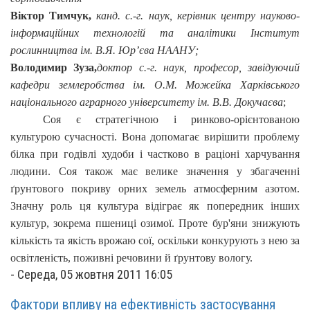
Віктор Тимчук,
канд. с.-г. наук, керівник центру науково-
інформаційних технологій та аналітики Інститут
рослинництва ім. В.Я. Юр’єва НААНУ;
Володимир Зуза,
доктор с.-г. наук, професор, завідуючий
кафедри землеробства ім. О.М. Можейка Харківського
національного аграрного університету ім. В.В. Докучаєва
;
Соя є стратегічною і ринково-орієнтованою
культурою сучасності. Вона допомагає вирішити проблему
білка при годівлі худоби і частково в раціоні харчування
людини. Соя також має велике значення у збагаченні
ґрунтового покриву орних земель атмосферним азотом.
Значну роль ця культура відіграє як попередник інших
культур, зокрема пшениці озимої. Проте бур'яни знижують
кількість та якість врожаю сої, оскільки конкурують з нею за
освітленість, поживні речовини й ґрунтову вологу.
-
Середа, 05 жовтня 2011 16:05
Фaктори впливу на ефективність застосування