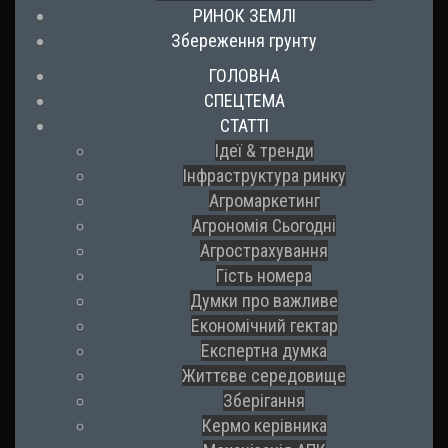
РИНОК ЗЕМЛІ
Збереження грунту
ГОЛОВНА
СПЕЦТЕМА
СТАТТІ
Ідеї & тренди
Інфраструктура ринку
Агромаркетинг
Агрономія Сьогодні
Агрострахування
Гість номера
Думки про важливе
Економічний гектар
Експертна думка
Життєве середовище
Зберігання
Кермо керівника